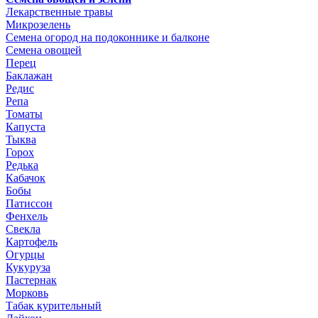
Лекарственные травы
Микрозелень
Семена огород на подоконнике и балконе
Семена овощей
Перец
Баклажан
Редис
Репа
Томаты
Капуста
Тыква
Горох
Редька
Кабачок
Бобы
Патиссон
Фенхель
Свекла
Картофель
Огурцы
Кукуруза
Пастернак
Морковь
Табак курительный