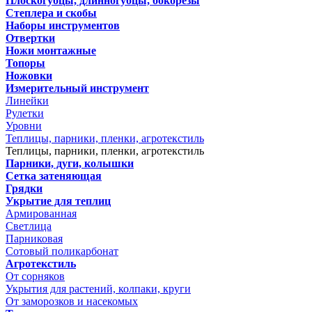
Плоскогубцы, длинногубцы, бокорезы
Степлера и скобы
Наборы инструментов
Отвертки
Ножи монтажные
Топоры
Ножовки
Измерительный инструмент
Линейки
Рулетки
Уровни
Теплицы, парники, пленки, агротекстиль
Теплицы, парники, пленки, агротекстиль
Парники, дуги, колышки
Сетка затеняющая
Грядки
Укрытие для теплиц
Армированная
Светлица
Парниковая
Сотовый поликарбонат
Агротекстиль
От сорняков
Укрытия для растений, колпаки, круги
От заморозков и насекомых