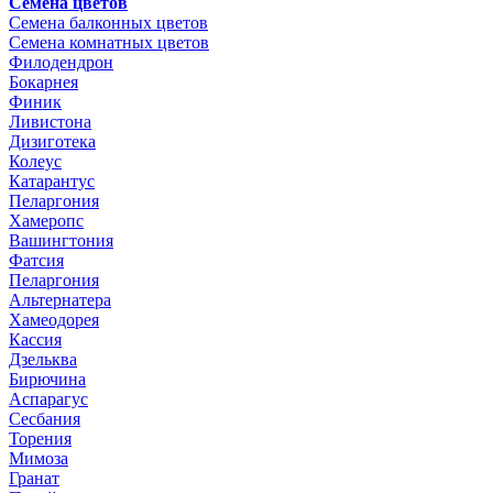
Семена цветов
Семена балконных цветов
Семена комнатных цветов
Филодендрон
Бокарнея
Финик
Ливистона
Дизиготека
Колеус
Катарантус
Пеларгония
Хамеропс
Вашингтония
Фатсия
Пеларгония
Альтернатера
Хамеодорея
Кассия
Дзельква
Бирючина
Аспарагус
Сесбания
Торения
Мимоза
Гранат