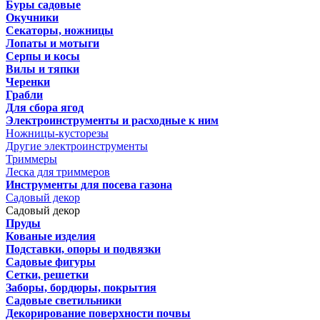
Буры садовые
Окучники
Секаторы, ножницы
Лопаты и мотыги
Серпы и косы
Вилы и тяпки
Черенки
Грабли
Для сбора ягод
Электроинструменты и расходные к ним
Ножницы-кусторезы
Другие электроинструменты
Триммеры
Леска для триммеров
Инструменты для посева газона
Садовый декор
Садовый декор
Пруды
Кованые изделия
Подставки, опоры и подвязки
Садовые фигуры
Сетки, решетки
Заборы, бордюры, покрытия
Садовые светильники
Декорирование поверхности почвы