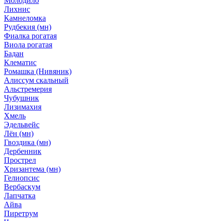
Молодило
Лихнис
Камнеломка
Рудбекия (мн)
Фиалка рогатая
Виола рогатая
Бадан
Клематис
Ромашка (Нивяник)
Алиссум скальный
Альстремерия
Чубушник
Лизимахия
Хмель
Эдельвейс
Лён (мн)
Гвоздика (мн)
Дербенник
Прострел
Хризантема (мн)
Гелиопсис
Вербаскум
Лапчатка
Айва
Пиретрум