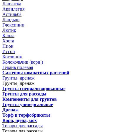
Лапчатка
Аквилегия
Астильба
Ландыш
Глоксинии
Лютик
Калла
Хоста
Пион
Иссоп
Котовник
Колокольчик (корн.)
Герань полевая
Саженцы комнатных растений
Грунты, дренаж
Грунты, дренаж
Грунты специализированные
Грунты для рассады
Компоненты для грунтов
Грунты универсальные
Дренаж
Торф и торфобрикеты
Кора, щепа, мох
Товары для рассады
Товары для рассады