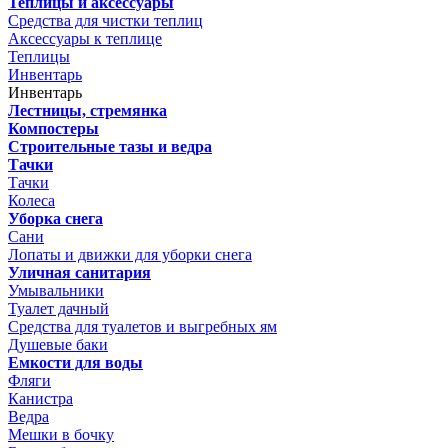
Теплицы и аксессуары
Средства для чистки теплиц
Аксессуары к теплице
Теплицы
Инвентарь
Инвентарь
Лестницы, стремянка
Компостеры
Строительные тазы и ведра
Тачки
Тачки
Колеса
Уборка снега
Сани
Лопаты и движки для уборки снега
Уличная санитария
Умывальники
Туалет дачный
Средства для туалетов и выгребных ям
Душевые баки
Емкости для воды
Фляги
Канистра
Ведра
Мешки в бочку