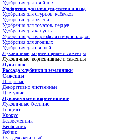
Удобрения для хвойных
Удобрения для овощей,зелени и ягод
Удобрения для огурцов, кабачков
Удобрение для зелени
Удобрения для томатов, перцев
Удобрения для капусты
Удобрения для картофеля и корнеплодов
Удобрения для ягодных
Удобрения для овощей
Луковичные, корневищные и саженцы
Луковичные, корневищные и саженцы
Лук-севок
Рассада клубники и земляники
Саженцы
Плодовые
Декоративно-лиственные
Цветущие
Луковичные и корневищные
Луковичные Осенние
Гиацинт
Крокус
Безвременник
Вербейник
Рябчик
Лук декоративный