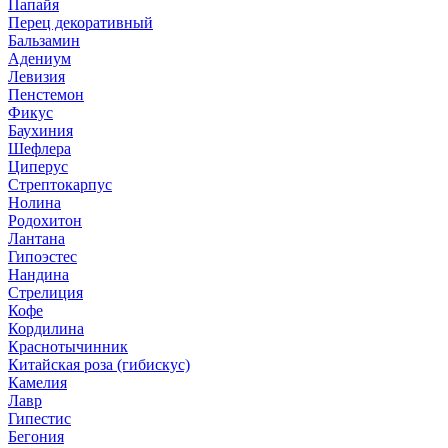
Папайя
Перец декоративный
Бальзамин
Адениум
Левизия
Пенстемон
Фикус
Баухиния
Шефлера
Циперус
Стрептокарпус
Нолина
Родохитон
Лантана
Гипоэстес
Нандина
Стрелиция
Кофе
Кордилина
Краснотычинник
Китайская роза (гибискус)
Камелия
Лавр
Гипестис
Бегония