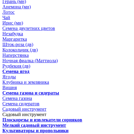
Герань (мн)
Анемона (мн)
Лотос
Чай
Ирис (мн)
Семена двулетних цветов
Незабудка
Маргаритка
Шток-роза (дв)
Колокольчик (дв)
Наперстянка
Ночная фиалка (Маттиола)
Рудбекия (дв)
Семена ягод
Ягоды
Клубника и земляника
Вишня
Семена газона и сидераты
Семена газона
Семена сидератов
Садовый инструмент
Садовый инструмент
Плоскорезы и извлекатели сорняков
Мелкий садовый инструмент
Культиваторы и пропольники