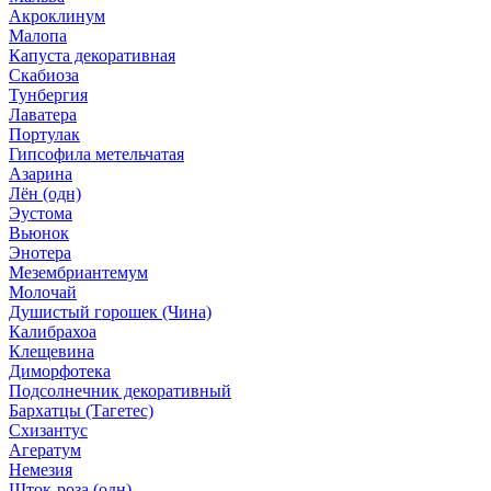
Акроклинум
Малопа
Капуста декоративная
Скабиоза
Тунбергия
Лаватера
Портулак
Гипсофила метельчатая
Азарина
Лён (одн)
Эустома
Вьюнок
Энотера
Мезембриантемум
Молочай
Душистый горошек (Чина)
Калибрахоа
Клещевина
Диморфотека
Подсолнечник декоративный
Бархатцы (Тагетес)
Схизантус
Агератум
Немезия
Шток-роза (одн)