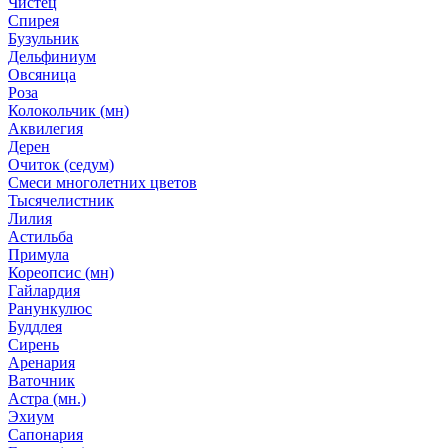
Чистец
Спирея
Бузульник
Дельфиниум
Овсяница
Роза
Колокольчик (мн)
Аквилегия
Дерен
Очиток (седум)
Смеси многолетних цветов
Тысячелистник
Лилия
Астильба
Примула
Кореопсис (мн)
Гайлардия
Ранункулюс
Буддлея
Сирень
Аренария
Ваточник
Астра (мн.)
Эхиум
Сапонария