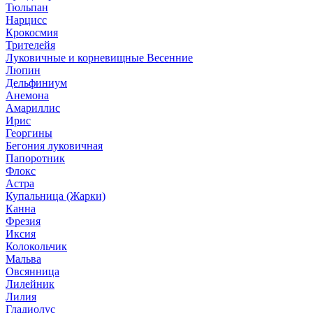
Тюльпан
Нарцисс
Крокосмия
Трителейя
Луковичные и корневищные Весенние
Люпин
Дельфиниум
Анемона
Амариллис
Ирис
Георгины
Бегония луковичная
Папоротник
Флокс
Астра
Купальница (Жарки)
Канна
Фрезия
Иксия
Колокольчик
Мальва
Овсянница
Лилейник
Лилия
Гладиолус