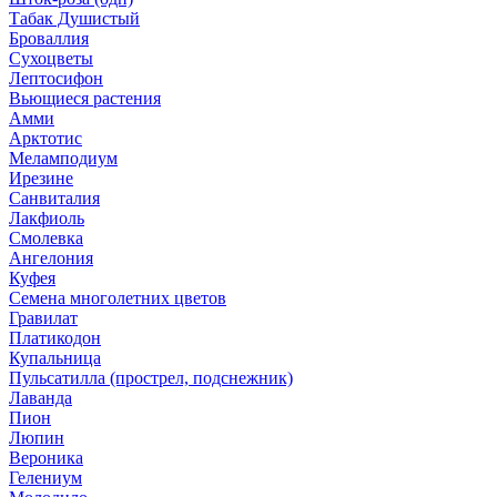
Табак Душистый
Броваллия
Сухоцветы
Лептосифон
Вьющиеся растения
Амми
Арктотис
Меламподиум
Ирезине
Санвиталия
Лакфиоль
Смолевка
Ангелония
Куфея
Семена многолетних цветов
Гравилат
Платикодон
Купальница
Пульсатилла (прострел, подснежник)
Лаванда
Пион
Люпин
Вероника
Гелениум