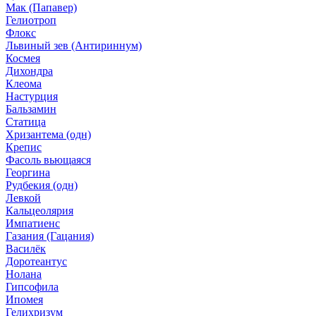
Мак (Папавер)
Гелиотроп
Флокс
Львиный зев (Антириннум)
Космея
Дихондра
Клеома
Настурция
Бальзамин
Статица
Хризантема (одн)
Крепис
Фасоль вьющаяся
Георгина
Рудбекия (одн)
Левкой
Кальцеолярия
Импатиенс
Газания (Гацания)
Василёк
Доротеантус
Нолана
Гипсофила
Ипомея
Гелихризум