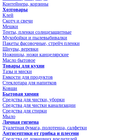
Контейнера, корзины
Хозтовары
Клей
Скотч и свечи
Мешки
Тенты, пленки солнцезащитные
Мухобойки и пылевыбивалки
Пакеты фасовочные, стрейч пленки
Шнуры, веревки
Ножницы, ножи канцелярские
Масло бытовое
Товары для кухни
Тазы и миски
Емкости для продуктов
Стеклотара для напитков
Ковши
Бытовая химия
Средства для чистки, уборки
Средства для чистки канализации
Средства для стирки
Мыло
Личная гигиена
Туалетная бумага, полотенца, салфетки
Антисептики от грибка и плесени
Средства от домашних вредителей