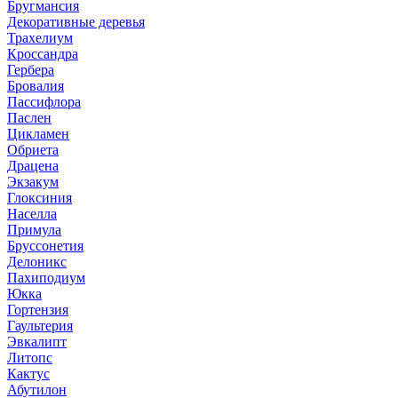
Бругмансия
Декоративные деревья
Трахелиум
Кроссандра
Гербера
Бровалия
Пассифлора
Паслен
Цикламен
Обриета
Драцена
Экзакум
Глоксиния
Населла
Примула
Бруссонетия
Делоникс
Пахиподиум
Юкка
Гортензия
Гаультерия
Эвкалипт
Литопс
Кактус
Абутилон