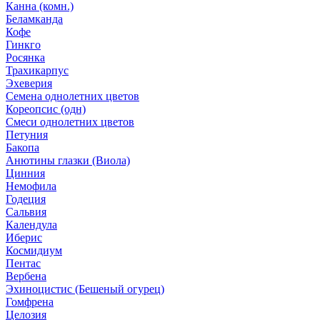
Канна (комн.)
Беламканда
Кофе
Гинкго
Росянка
Трахикарпус
Эхеверия
Семена однолетних цветов
Кореопсис (одн)
Смеси однолетних цветов
Петуния
Бакопа
Анютины глазки (Виола)
Цинния
Немофила
Годеция
Сальвия
Календула
Иберис
Космидиум
Пентас
Вербена
Эхиноцистис (Бешеный огурец)
Гомфрена
Целозия