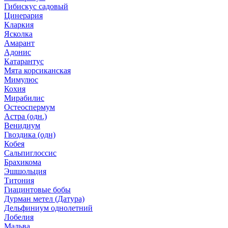
Гибискус садовый
Цинерария
Кларкия
Ясколка
Амарант
Адонис
Катарантус
Мята корсиканская
Мимулюс
Кохия
Мирабилис
Остеоспермум
Астра (одн.)
Венидиум
Гвоздика (одн)
Кобея
Сальпиглоссис
Брахикома
Эшшольция
Титония
Гиацинтовые бобы
Дурман метел (Датура)
Дельфиниум однолетний
Лобелия
Мальва