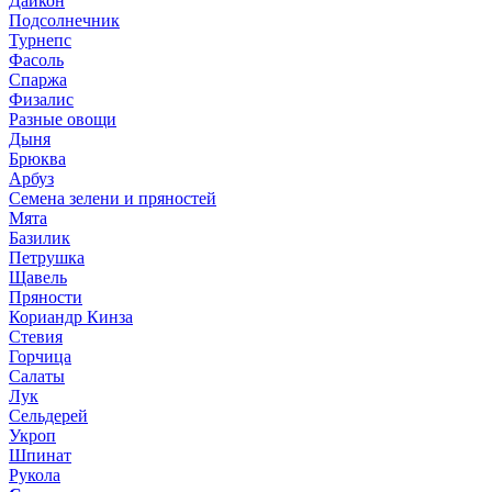
Дайкон
Подсолнечник
Турнепс
Фасоль
Спаржа
Физалис
Разные овощи
Дыня
Брюква
Арбуз
Семена зелени и пряностей
Мята
Базилик
Петрушка
Щавель
Пряности
Кориандр Кинза
Стевия
Горчица
Салаты
Лук
Сельдерей
Укроп
Шпинат
Рукола