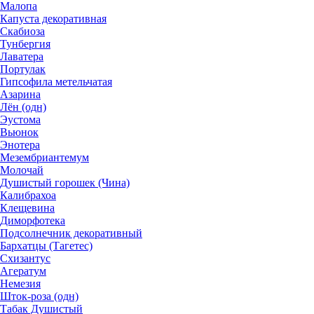
Малопа
Капуста декоративная
Скабиоза
Тунбергия
Лаватера
Портулак
Гипсофила метельчатая
Азарина
Лён (одн)
Эустома
Вьюнок
Энотера
Мезембриантемум
Молочай
Душистый горошек (Чина)
Калибрахоа
Клещевина
Диморфотека
Подсолнечник декоративный
Бархатцы (Тагетес)
Схизантус
Агератум
Немезия
Шток-роза (одн)
Табак Душистый