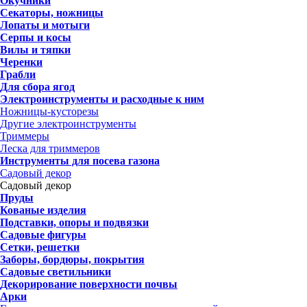
Окучники
Секаторы, ножницы
Лопаты и мотыги
Серпы и косы
Вилы и тяпки
Черенки
Грабли
Для сбора ягод
Электроинструменты и расходные к ним
Ножницы-кусторезы
Другие электроинструменты
Триммеры
Леска для триммеров
Инструменты для посева газона
Садовый декор
Садовый декор
Пруды
Кованые изделия
Подставки, опоры и подвязки
Садовые фигуры
Сетки, решетки
Заборы, бордюры, покрытия
Садовые светильники
Декорирование поверхности почвы
Арки