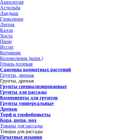
Аквилегия
Астильба
Ландыш
Глоксинии
Лютик
Калла
Хоста
Пион
Иссоп
Котовник
Колокольчик (корн.)
Герань полевая
Саженцы комнатных растений
Грунты, дренаж
Грунты, дренаж
Грунты специализированные
Грунты для рассады
Компоненты для грунтов
Грунты универсальные
Дренаж
Торф и торфобрикеты
Кора, щепа, мох
Товары для рассады
Товары для рассады
Печатные издания