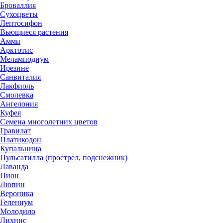
Броваллия
Сухоцветы
Лептосифон
Вьющиеся растения
Амми
Арктотис
Меламподиум
Ирезине
Санвиталия
Лакфиоль
Смолевка
Ангелония
Куфея
Семена многолетних цветов
Гравилат
Платикодон
Купальница
Пульсатилла (прострел, подснежник)
Лаванда
Пион
Люпин
Вероника
Гелениум
Молодило
Лихнис