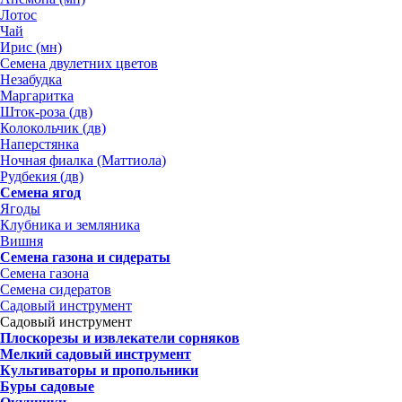
Лотос
Чай
Ирис (мн)
Семена двулетних цветов
Незабудка
Маргаритка
Шток-роза (дв)
Колокольчик (дв)
Наперстянка
Ночная фиалка (Маттиола)
Рудбекия (дв)
Семена ягод
Ягоды
Клубника и земляника
Вишня
Семена газона и сидераты
Семена газона
Семена сидератов
Садовый инструмент
Садовый инструмент
Плоскорезы и извлекатели сорняков
Мелкий садовый инструмент
Культиваторы и пропольники
Буры садовые