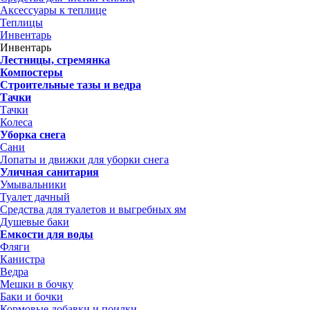
Аксессуары к теплице
Теплицы
Инвентарь
Инвентарь
Лестницы, стремянка
Компостеры
Строительные тазы и ведра
Тачки
Тачки
Колеса
Уборка снега
Сани
Лопаты и движки для уборки снега
Уличная санитария
Умывальники
Туалет дачный
Средства для туалетов и выгребных ям
Душевые баки
Емкости для воды
Фляги
Канистра
Ведра
Мешки в бочку
Баки и бочки
Кормовые добавки и поилки