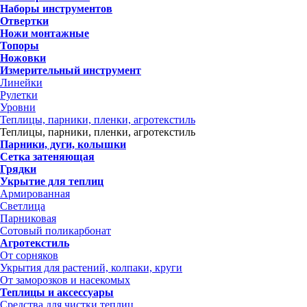
Наборы инструментов
Отвертки
Ножи монтажные
Топоры
Ножовки
Измерительный инструмент
Линейки
Рулетки
Уровни
Теплицы, парники, пленки, агротекстиль
Теплицы, парники, пленки, агротекстиль
Парники, дуги, колышки
Сетка затеняющая
Грядки
Укрытие для теплиц
Армированная
Светлица
Парниковая
Сотовый поликарбонат
Агротекстиль
От сорняков
Укрытия для растений, колпаки, круги
От заморозков и насекомых
Теплицы и аксессуары
Средства для чистки теплиц