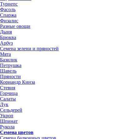
Турнепс
Фасоль
Спаржа
Физалис
Разные овощи
Дыня
Брюква
Арбуз
Семена зелени и пряностей
Мята
Базилик
Петрушка
Щавель
Пряности
Кориандр Кинза
Стевия
Горчица
Салаты
Лук
Сельдерей
Укроп
Шпинат
Рукола
Семена цветов
Семена балконных цветов