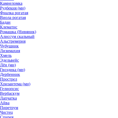
Камнеломка
Рудбекия (мн)
Фиалка рогатая
Виола рогатая
Бадан
Клематис
Ромашка (Нивяник)
Алиссум скальный
Альстремерия
Чубушник
Лизимахия
Хмель
Эдельвейс
Лён (мн)
Гвоздика (мн)
Дербенник
Прострел
Хризантема (мн)
Гелиопсис
Вербаскум
Лапчатка
Айва
Пиретрум
Чистец
Спирея