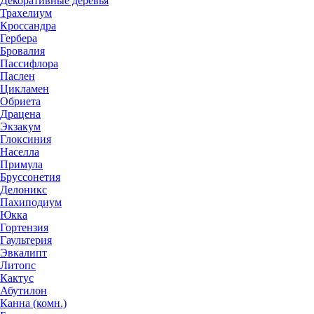
Декоративные деревья
Трахелиум
Кроссандра
Гербера
Бровалия
Пассифлора
Паслен
Цикламен
Обриета
Драцена
Экзакум
Глоксиния
Населла
Примула
Бруссонетия
Делоникс
Пахиподиум
Юкка
Гортензия
Гаультерия
Эвкалипт
Литопс
Кактус
Абутилон
Канна (комн.)