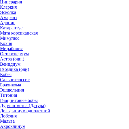
Цинерария
Кларкия
Ясколка
Амарант
Адонис
Катарантус
Мята корсиканская
Мимулюс
Кохия
Мирабилис
Остеоспермум
Астра (одн.)
Венидиум
Гвоздика (одн)
Кобея
Сальпиглоссис
Брахикома
Эшшольция
Титония
Гиацинтовые бобы
Дурман метел (Датура)
Дельфиниум однолетний
Лобелия
Мальва
Акроклинум