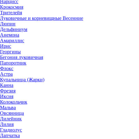
Нарцисс
Крокосмия
Трителейя
Луковичные и корневищные Весенние
Люпин
Дельфиниум
Анемона
Амариллис
Ирис
Георгины
Бегония луковичная
Папоротник
Флокс
Астра
Купальница (Жарки)
Канна
Фрезия
Иксия
Колокольчик
Мальва
Овсянница
Лилейник
Лилия
Гладиолус
Лапчатка