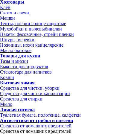
Хозтовары
Клей
Скотч и свечи
Мешки
Тенты, пленки солнцезащитные
Мухобойки и пылевыбивалки
Пакеты фасовочные, стрейч пленки
Шнуры, веревки
Ножницы, ножи канцелярские
Масло бытовое
Товары для кухни
Тазы и миски
Емкости для продуктов
Стеклотара для напитков
Ковши
Бытовая химия
Средства для чистки, уборки
Средства для чистки канализации
Средства для стирки
Мыло
Личная гигиена
Туалетная бумага, полотенца, салфетки
Антисептики от грибка и плесени
Средства от домашних вредителей
Средства от домашних вредителей