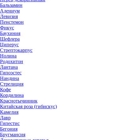
Бальзамин
Адениум
Левизия
Пенстемон
Фикус
Баухиния
Шефлера
Циперус
Стрептокарпус
Нолина
Родохитон
Лантана
Гипоэстес
Нандина
Стрелиция
Кофе
Кордилина
Краснотычинник
Китайская роза (гибискус)
Камелия
Лавр
Гипестис
Бегония
Бругмансия