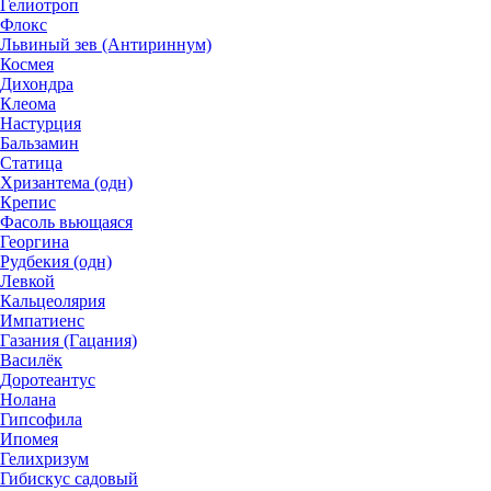
Гелиотроп
Флокс
Львиный зев (Антириннум)
Космея
Дихондра
Клеома
Настурция
Бальзамин
Статица
Хризантема (одн)
Крепис
Фасоль вьющаяся
Георгина
Рудбекия (одн)
Левкой
Кальцеолярия
Импатиенс
Газания (Гацания)
Василёк
Доротеантус
Нолана
Гипсофила
Ипомея
Гелихризум
Гибискус садовый