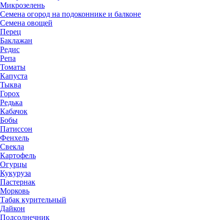
Микрозелень
Семена огород на подоконнике и балконе
Семена овощей
Перец
Баклажан
Редис
Репа
Томаты
Капуста
Тыква
Горох
Редька
Кабачок
Бобы
Патиссон
Фенхель
Свекла
Картофель
Огурцы
Кукуруза
Пастернак
Морковь
Табак курительный
Дайкон
Подсолнечник