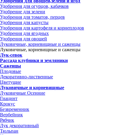
Удобрения для овощей,зелени и ягод
Удобрения для огурцов, кабачков
Удобрение для зелени
Удобрения для томатов, перцев
Удобрения для капусты
Удобрения для картофеля и корнеплодов
Удобрения для ягодных
Удобрения для овощей
Луковичные, корневищные и саженцы
Луковичные, корневищные и саженцы
Лук-севок
Рассада клубники и земляники
Саженцы
Плодовые
Декоративно-лиственные
Цветущие
Луковичные и корневищные
Луковичные Осенние
Гиацинт
Крокус
Безвременник
Вербейник
Рябчик
Лук декоративный
Тюльпан