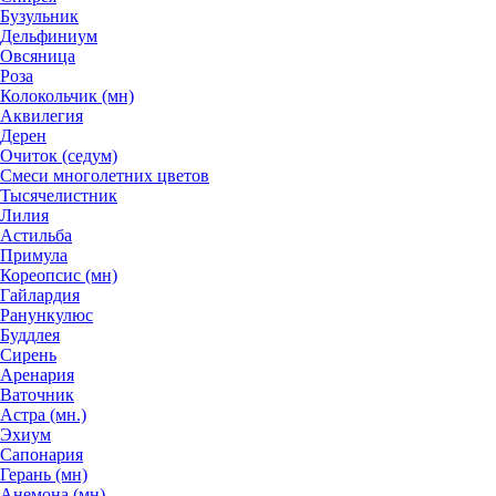
Бузульник
Дельфиниум
Овсяница
Роза
Колокольчик (мн)
Аквилегия
Дерен
Очиток (седум)
Смеси многолетних цветов
Тысячелистник
Лилия
Астильба
Примула
Кореопсис (мн)
Гайлардия
Ранункулюс
Буддлея
Сирень
Аренария
Ваточник
Астра (мн.)
Эхиум
Сапонария
Герань (мн)
Анемона (мн)