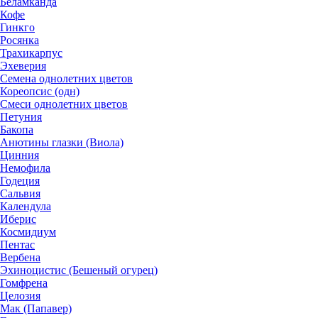
Беламканда
Кофе
Гинкго
Росянка
Трахикарпус
Эхеверия
Семена однолетних цветов
Кореопсис (одн)
Смеси однолетних цветов
Петуния
Бакопа
Анютины глазки (Виола)
Цинния
Немофила
Годеция
Сальвия
Календула
Иберис
Космидиум
Пентас
Вербена
Эхиноцистис (Бешеный огурец)
Гомфрена
Целозия
Мак (Папавер)