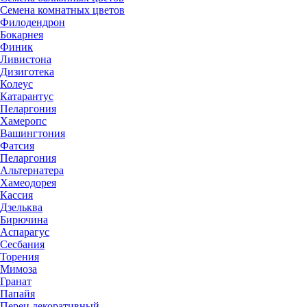
Семена комнатных цветов
Филодендрон
Бокарнея
Финик
Ливистона
Дизиготека
Колеус
Катарантус
Пеларгония
Хамеропс
Вашингтония
Фатсия
Пеларгония
Альтернатера
Хамеодорея
Кассия
Дзельква
Бирючина
Аспарагус
Сесбания
Торения
Мимоза
Гранат
Папайя
Перец декоративный