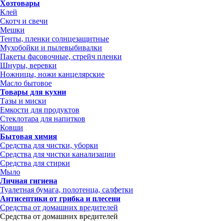
Хозтовары
Клей
Скотч и свечи
Мешки
Тенты, пленки солнцезащитные
Мухобойки и пылевыбивалки
Пакеты фасовочные, стрейч пленки
Шнуры, веревки
Ножницы, ножи канцелярские
Масло бытовое
Товары для кухни
Тазы и миски
Емкости для продуктов
Стеклотара для напитков
Ковши
Бытовая химия
Средства для чистки, уборки
Средства для чистки канализации
Средства для стирки
Мыло
Личная гигиена
Туалетная бумага, полотенца, салфетки
Антисептики от грибка и плесени
Средства от домашних вредителей
Средства от домашних вредителей