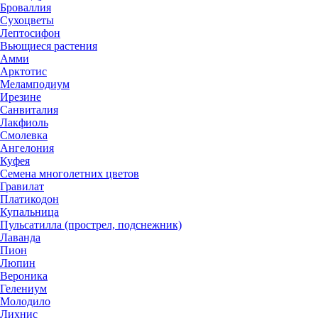
Броваллия
Сухоцветы
Лептосифон
Вьющиеся растения
Амми
Арктотис
Меламподиум
Ирезине
Санвиталия
Лакфиоль
Смолевка
Ангелония
Куфея
Семена многолетних цветов
Гравилат
Платикодон
Купальница
Пульсатилла (прострел, подснежник)
Лаванда
Пион
Люпин
Вероника
Гелениум
Молодило
Лихнис