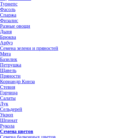
Турнепс
Фасоль
Спаржа
Физалис
Разные овощи
Дыня
Брюква
Арбуз
Семена зелени и пряностей
Мята
Базилик
Петрушка
Щавель
Пряности
Кориандр Кинза
Стевия
Горчица
Салаты
Лук
Сельдерей
Укроп
Шпинат
Рукола
Семена цветов
Семена балконных цветов