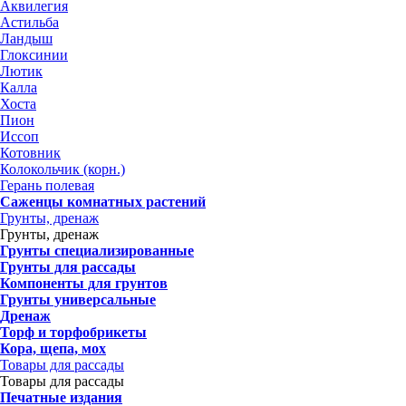
Аквилегия
Астильба
Ландыш
Глоксинии
Лютик
Калла
Хоста
Пион
Иссоп
Котовник
Колокольчик (корн.)
Герань полевая
Саженцы комнатных растений
Грунты, дренаж
Грунты, дренаж
Грунты специализированные
Грунты для рассады
Компоненты для грунтов
Грунты универсальные
Дренаж
Торф и торфобрикеты
Кора, щепа, мох
Товары для рассады
Товары для рассады
Печатные издания