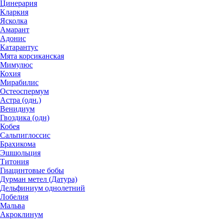
Цинерария
Кларкия
Ясколка
Амарант
Адонис
Катарантус
Мята корсиканская
Мимулюс
Кохия
Мирабилис
Остеоспермум
Астра (одн.)
Венидиум
Гвоздика (одн)
Кобея
Сальпиглоссис
Брахикома
Эшшольция
Титония
Гиацинтовые бобы
Дурман метел (Датура)
Дельфиниум однолетний
Лобелия
Мальва
Акроклинум