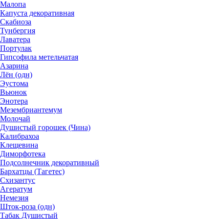
Малопа
Капуста декоративная
Скабиоза
Тунбергия
Лаватера
Портулак
Гипсофила метельчатая
Азарина
Лён (одн)
Эустома
Вьюнок
Энотера
Мезембриантемум
Молочай
Душистый горошек (Чина)
Калибрахоа
Клещевина
Диморфотека
Подсолнечник декоративный
Бархатцы (Тагетес)
Схизантус
Агератум
Немезия
Шток-роза (одн)
Табак Душистый