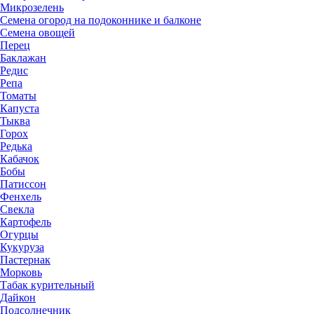
Микрозелень
Семена огород на подоконнике и балконе
Семена овощей
Перец
Баклажан
Редис
Репа
Томаты
Капуста
Тыква
Горох
Редька
Кабачок
Бобы
Патиссон
Фенхель
Свекла
Картофель
Огурцы
Кукуруза
Пастернак
Морковь
Табак курительный
Дайкон
Подсолнечник