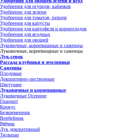
Удобрения для овощей,зелени и ягод
Удобрения для огурцов, кабачков
Удобрение для зелени
Удобрения для томатов, перцев
Удобрения для капусты
Удобрения для картофеля и корнеплодов
Удобрения для ягодных
Удобрения для овощей
Луковичные, корневищные и саженцы
Луковичные, корневищные и саженцы
Лук-севок
Рассада клубники и земляники
Саженцы
Плодовые
Декоративно-лиственные
Цветущие
Луковичные и корневищные
Луковичные Осенние
Гиацинт
Крокус
Безвременник
Вербейник
Рябчик
Лук декоративный
Тюльпан