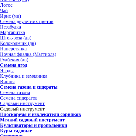
Лотос
Чай
Ирис (мн)
Семена двулетних цветов
Незабудка
Маргаритка
Шток-роза (дв)
Колокольчик (дв)
Наперстянка
Ночная фиалка (Маттиола)
Рудбекия (дв)
Семена ягод
Ягоды
Клубника и земляника
Вишня
Семена газона и сидераты
Семена газона
Семена сидератов
Садовый инструмент
Садовый инструмент
Плоскорезы и извлекатели сорняков
Мелкий садовый инструмент
Культиваторы и пропольники
Буры садовые