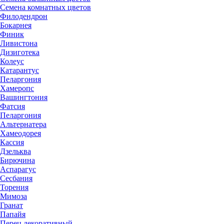
Семена комнатных цветов
Филодендрон
Бокарнея
Финик
Ливистона
Дизиготека
Колеус
Катарантус
Пеларгония
Хамеропс
Вашингтония
Фатсия
Пеларгония
Альтернатера
Хамеодорея
Кассия
Дзельква
Бирючина
Аспарагус
Сесбания
Торения
Мимоза
Гранат
Папайя
Перец декоративный