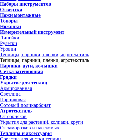
Наборы инструментов
Отвертки
Ножи монтажные
Топоры
Ножовки
Измерительный инструмент
Линейки
Рулетки
Уровни
Теплицы, парники, пленки, агротекстиль
Теплицы, парники, пленки, агротекстиль
Парники, дуги, колышки
Сетка затеняющая
Грядки
Укрытие для теплиц
Армированная
Светлица
Парниковая
Сотовый поликарбонат
Агротекстиль
От сорняков
Укрытия для растений, колпаки, круги
От заморозков и насекомых
Теплицы и аксессуары
Средства для чистки теплиц