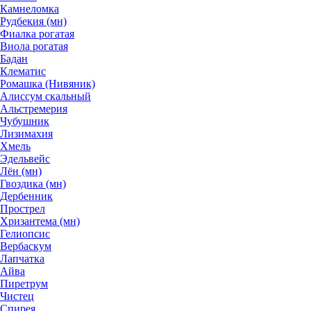
Камнеломка
Рудбекия (мн)
Фиалка рогатая
Виола рогатая
Бадан
Клематис
Ромашка (Нивяник)
Алиссум скальный
Альстремерия
Чубушник
Лизимахия
Хмель
Эдельвейс
Лён (мн)
Гвоздика (мн)
Дербенник
Прострел
Хризантема (мн)
Гелиопсис
Вербаскум
Лапчатка
Айва
Пиретрум
Чистец
Спирея