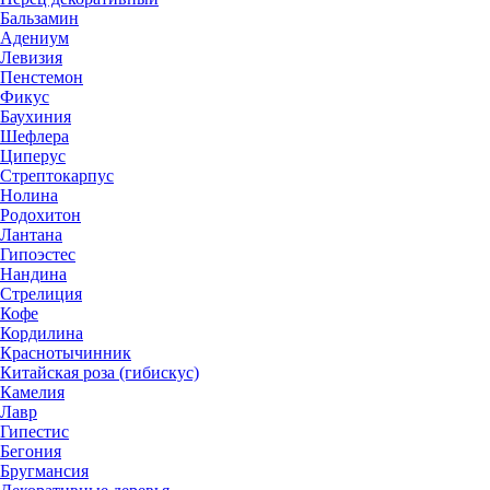
Бальзамин
Адениум
Левизия
Пенстемон
Фикус
Баухиния
Шефлера
Циперус
Стрептокарпус
Нолина
Родохитон
Лантана
Гипоэстес
Нандина
Стрелиция
Кофе
Кордилина
Краснотычинник
Китайская роза (гибискус)
Камелия
Лавр
Гипестис
Бегония
Бругмансия