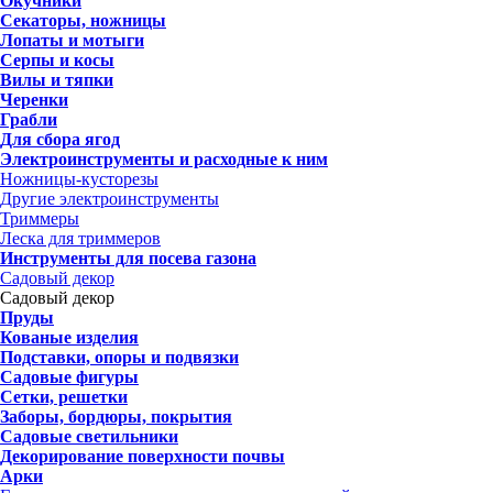
Окучники
Секаторы, ножницы
Лопаты и мотыги
Серпы и косы
Вилы и тяпки
Черенки
Грабли
Для сбора ягод
Электроинструменты и расходные к ним
Ножницы-кусторезы
Другие электроинструменты
Триммеры
Леска для триммеров
Инструменты для посева газона
Садовый декор
Садовый декор
Пруды
Кованые изделия
Подставки, опоры и подвязки
Садовые фигуры
Сетки, решетки
Заборы, бордюры, покрытия
Садовые светильники
Декорирование поверхности почвы
Арки