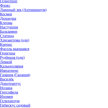
Гелиотроп
Флокс
Львиный зев (Антириннум)
Космея
Дихондра
Клеома
Настурция
Бальзамин
Статица
Хризантема (одн)
Крепис
Фасоль вьющаяся
Георгина
Рудбекия (одн)
Левкой
Кальцеолярия
Импатиенс
Газания (Гацания)
Василёк
Доротеантус
Нолана
Гипсофила
Ипомея
Гелихризум
Гибискус садовый