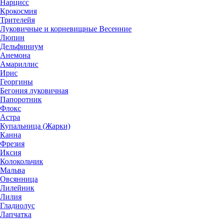
Нарцисс
Крокосмия
Трителейя
Луковичные и корневищные Весенние
Люпин
Дельфиниум
Анемона
Амариллис
Ирис
Георгины
Бегония луковичная
Папоротник
Флокс
Астра
Купальница (Жарки)
Канна
Фрезия
Иксия
Колокольчик
Мальва
Овсянница
Лилейник
Лилия
Гладиолус
Лапчатка