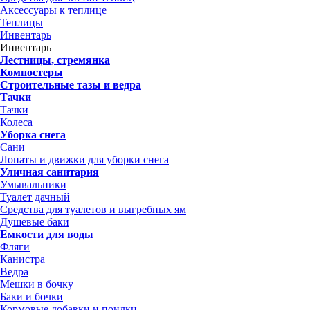
Аксессуары к теплице
Теплицы
Инвентарь
Инвентарь
Лестницы, стремянка
Компостеры
Строительные тазы и ведра
Тачки
Тачки
Колеса
Уборка снега
Сани
Лопаты и движки для уборки снега
Уличная санитария
Умывальники
Туалет дачный
Средства для туалетов и выгребных ям
Душевые баки
Емкости для воды
Фляги
Канистра
Ведра
Мешки в бочку
Баки и бочки
Кормовые добавки и поилки