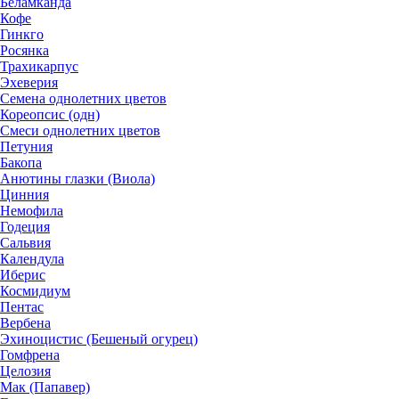
Беламканда
Кофе
Гинкго
Росянка
Трахикарпус
Эхеверия
Семена однолетних цветов
Кореопсис (одн)
Смеси однолетних цветов
Петуния
Бакопа
Анютины глазки (Виола)
Цинния
Немофила
Годеция
Сальвия
Календула
Иберис
Космидиум
Пентас
Вербена
Эхиноцистис (Бешеный огурец)
Гомфрена
Целозия
Мак (Папавер)