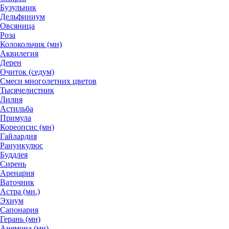
Бузульник
Дельфиниум
Овсяница
Роза
Колокольчик (мн)
Аквилегия
Дерен
Очиток (седум)
Смеси многолетних цветов
Тысячелистник
Лилия
Астильба
Примула
Кореопсис (мн)
Гайлардия
Ранункулюс
Буддлея
Сирень
Аренария
Ваточник
Астра (мн.)
Эхиум
Сапонария
Герань (мн)
Анемона (мн)