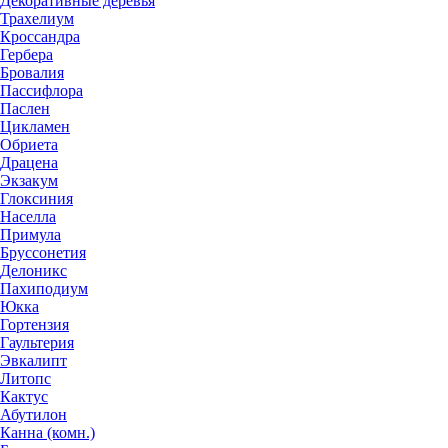
Декоративные деревья
Трахелиум
Кроссандра
Гербера
Бровалия
Пассифлора
Паслен
Цикламен
Обриета
Драцена
Экзакум
Глоксиния
Населла
Примула
Бруссонетия
Делоникс
Пахиподиум
Юкка
Гортензия
Гаультерия
Эвкалипт
Литопс
Кактус
Абутилон
Канна (комн.)