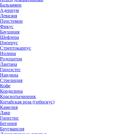
Бальзамин
Адениум
Левизия
Пенстемон
Фикус
Баухиния
Шефлера
Циперус
Стрептокарпус
Нолина
Родохитон
Лантана
Гипоэстес
Нандина
Стрелиция
Кофе
Кордилина
Краснотычинник
Китайская роза (гибискус)
Камелия
Лавр
Гипестис
Бегония
Бругмансия