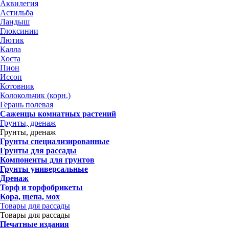
Аквилегия
Астильба
Ландыш
Глоксинии
Лютик
Калла
Хоста
Пион
Иссоп
Котовник
Колокольчик (корн.)
Герань полевая
Саженцы комнатных растений
Грунты, дренаж
Грунты, дренаж
Грунты специализированные
Грунты для рассады
Компоненты для грунтов
Грунты универсальные
Дренаж
Торф и торфобрикеты
Кора, щепа, мох
Товары для рассады
Товары для рассады
Печатные издания