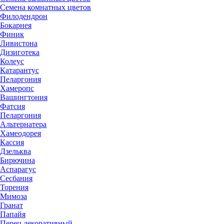
Семена комнатных цветов
Филодендрон
Бокарнея
Финик
Ливистона
Дизиготека
Колеус
Катарантус
Пеларгония
Хамеропс
Вашингтония
Фатсия
Пеларгония
Альтернатера
Хамеодорея
Кассия
Дзельква
Бирючина
Аспарагус
Сесбания
Торения
Мимоза
Гранат
Папайя
Перец декоративный