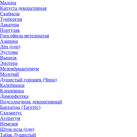
Малопа
Капуста декоративная
Скабиоза
Тунбергия
Лаватера
Портулак
Гипсофила метельчатая
Азарина
Лён (одн)
Эустома
Вьюнок
Энотера
Мезембриантемум
Молочай
Душистый горошек (Чина)
Калибрахоа
Клещевина
Диморфотека
Подсолнечник декоративный
Бархатцы (Тагетес)
Схизантус
Агератум
Немезия
Шток-роза (одн)
Табак Душистый