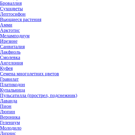
Броваллия
Сухоцветы
Лептосифон
Вьющиеся растения
Амми
Арктотис
Меламподиум
Ирезине
Санвиталия
Лакфиоль
Смолевка
Ангелония
Куфея
Семена многолетних цветов
Гравилат
Платикодон
Купальница
Пульсатилла (прострел, подснежник)
Лаванда
Пион
Люпин
Вероника
Гелениум
Молодило
Лихнис