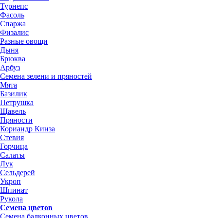
Турнепс
Фасоль
Спаржа
Физалис
Разные овощи
Дыня
Брюква
Арбуз
Семена зелени и пряностей
Мята
Базилик
Петрушка
Щавель
Пряности
Кориандр Кинза
Стевия
Горчица
Салаты
Лук
Сельдерей
Укроп
Шпинат
Рукола
Семена цветов
Семена балконных цветов