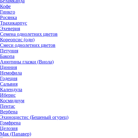
Беламканда
Кофе
Гинкго
Росянка
Трахикарпус
Эхеверия
Семена однолетних цветов
Кореопсис (одн)
Смеси однолетних цветов
Петуния
Бакопа
Анютины глазки (Виола)
Цинния
Немофила
Годеция
Сальвия
Календула
Иберис
Космидиум
Пентас
Вербена
Эхиноцистис (Бешеный огурец)
Гомфрена
Целозия
Мак (Папавер)