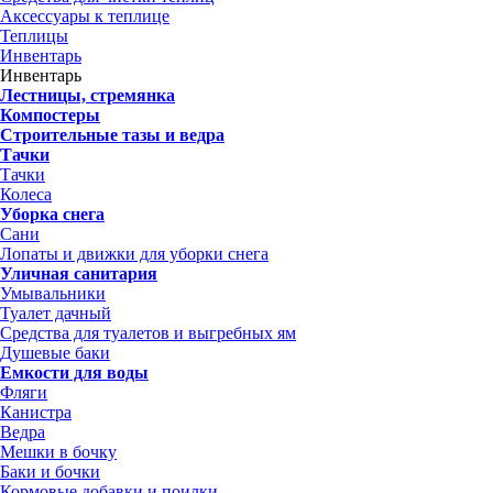
Аксессуары к теплице
Теплицы
Инвентарь
Инвентарь
Лестницы, стремянка
Компостеры
Строительные тазы и ведра
Тачки
Тачки
Колеса
Уборка снега
Сани
Лопаты и движки для уборки снега
Уличная санитария
Умывальники
Туалет дачный
Средства для туалетов и выгребных ям
Душевые баки
Емкости для воды
Фляги
Канистра
Ведра
Мешки в бочку
Баки и бочки
Кормовые добавки и поилки