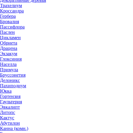
Декоративные деревья
Трахелиум
Кроссандра
Гербера
Бровалия
Пассифлора
Паслен
Цикламен
Обриета
Драцена
Экзакум
Глоксиния
Населла
Примула
Бруссонетия
Делоникс
Пахиподиум
Юкка
Гортензия
Гаультерия
Эвкалипт
Литопс
Кактус
Абутилон
Канна (комн.)