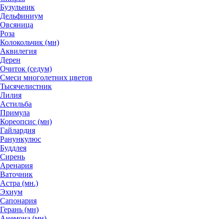
Бузульник
Дельфиниум
Овсяница
Роза
Колокольчик (мн)
Аквилегия
Дерен
Очиток (седум)
Смеси многолетних цветов
Тысячелистник
Лилия
Астильба
Примула
Кореопсис (мн)
Гайлардия
Ранункулюс
Буддлея
Сирень
Аренария
Ваточник
Астра (мн.)
Эхиум
Сапонария
Герань (мн)
Анемона (мн)