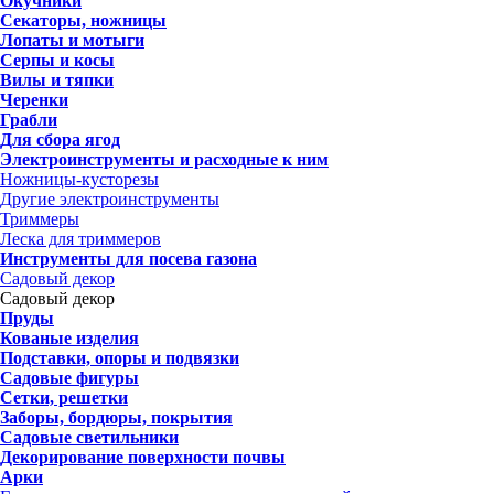
Окучники
Секаторы, ножницы
Лопаты и мотыги
Серпы и косы
Вилы и тяпки
Черенки
Грабли
Для сбора ягод
Электроинструменты и расходные к ним
Ножницы-кусторезы
Другие электроинструменты
Триммеры
Леска для триммеров
Инструменты для посева газона
Садовый декор
Садовый декор
Пруды
Кованые изделия
Подставки, опоры и подвязки
Садовые фигуры
Сетки, решетки
Заборы, бордюры, покрытия
Садовые светильники
Декорирование поверхности почвы
Арки