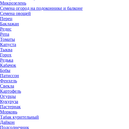
Микрозелень
Семена огород на подоконнике и балконе
Семена овощей
Перец
Баклажан
Редис
Репа
Томаты
Капуста
Тыква
Горох
Редька
Кабачок
Бобы
Патиссон
Фенхель
Свекла
Картофель
Огурцы
Кукуруза
Пастернак
Морковь
Табак курительный
Дайкон
Подсолнечник