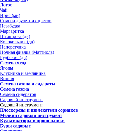
Лотос
Чай
Ирис (мн)
Семена двулетних цветов
Незабудка
Маргаритка
Шток-роза (дв)
Колокольчик (дв)
Наперстянка
Ночная фиалка (Маттиола)
Рудбекия (дв)
Семена ягод
Ягоды
Клубника и земляника
Вишня
Семена газона и сидераты
Семена газона
Семена сидератов
Садовый инструмент
Садовый инструмент
Плоскорезы и извлекатели сорняков
Мелкий садовый инструмент
Культиваторы и пропольники
Буры садовые