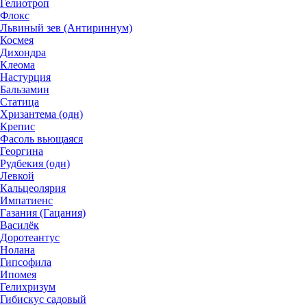
Гелиотроп
Флокс
Львиный зев (Антириннум)
Космея
Дихондра
Клеома
Настурция
Бальзамин
Статица
Хризантема (одн)
Крепис
Фасоль вьющаяся
Георгина
Рудбекия (одн)
Левкой
Кальцеолярия
Импатиенс
Газания (Гацания)
Василёк
Доротеантус
Нолана
Гипсофила
Ипомея
Гелихризум
Гибискус садовый