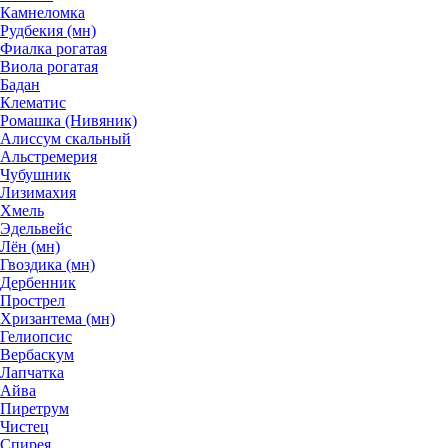
Камнеломка
Рудбекия (мн)
Фиалка рогатая
Виола рогатая
Бадан
Клематис
Ромашка (Нивяник)
Алиссум скальный
Альстремерия
Чубушник
Лизимахия
Хмель
Эдельвейс
Лён (мн)
Гвоздика (мн)
Дербенник
Прострел
Хризантема (мн)
Гелиопсис
Вербаскум
Лапчатка
Айва
Пиретрум
Чистец
Спирея