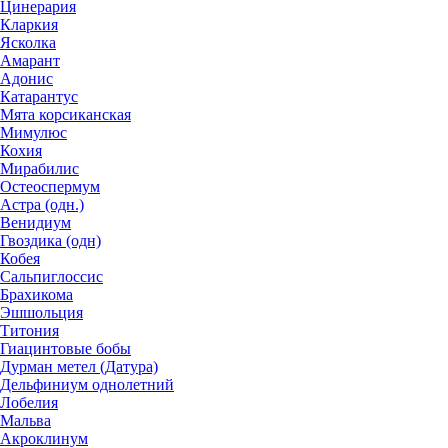
Цинерария
Кларкия
Ясколка
Амарант
Адонис
Катарантус
Мята корсиканская
Мимулюс
Кохия
Мирабилис
Остеоспермум
Астра (одн.)
Венидиум
Гвоздика (одн)
Кобея
Сальпиглоссис
Брахикома
Эшшольция
Титония
Гиацинтовые бобы
Дурман метел (Датура)
Дельфиниум однолетний
Лобелия
Мальва
Акроклинум