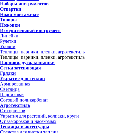
Наборы инструментов
Отвертки
Ножи монтажные
Топоры
Ножовки
Измерительный инструмент
Линейки
Рулетки
Уровни
Теплицы, парники, пленки, агротекстиль
Теплицы, парники, пленки, агротекстиль
Парники, дуги, колышки
Сетка затеняющая
Грядки
Укрытие для теплиц
Армированная
Светлица
Парниковая
Сотовый поликарбонат
Агротекстиль
От сорняков
Укрытия для растений, колпаки, круги
От заморозков и насекомых
Теплицы и аксессуары
Средства для чистки теплиц