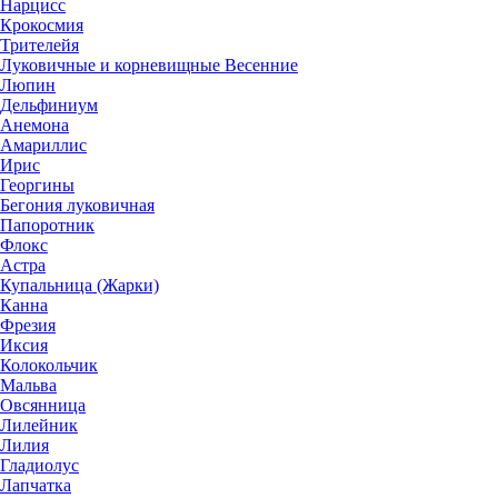
Нарцисс
Крокосмия
Трителейя
Луковичные и корневищные Весенние
Люпин
Дельфиниум
Анемона
Амариллис
Ирис
Георгины
Бегония луковичная
Папоротник
Флокс
Астра
Купальница (Жарки)
Канна
Фрезия
Иксия
Колокольчик
Мальва
Овсянница
Лилейник
Лилия
Гладиолус
Лапчатка