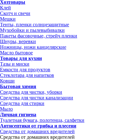
Хозтовары
Клей
Скотч и свечи
Мешки
Тенты, пленки солнцезащитные
Мухобойки и пылевыбивалки
Пакеты фасовочные, стрейч пленки
Шнуры, веревки
Ножницы, ножи канцелярские
Масло бытовое
Товары для кухни
Тазы и миски
Емкости для продуктов
Стеклотара для напитков
Ковши
Бытовая химия
Средства для чистки, уборки
Средства для чистки канализации
Средства для стирки
Мыло
Личная гигиена
Туалетная бумага, полотенца, салфетки
Антисептики от грибка и плесени
Средства от домашних вредителей
Средства от домашних вредителей