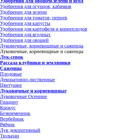
Удобрения для овощей,зелени и ягод
Удобрения для огурцов, кабачков
Удобрение для зелени
Удобрения для томатов, перцев
Удобрения для капусты
Удобрения для картофеля и корнеплодов
Удобрения для ягодных
Удобрения для овощей
Луковичные, корневищные и саженцы
Луковичные, корневищные и саженцы
Лук-севок
Рассада клубники и земляники
Саженцы
Плодовые
Декоративно-лиственные
Цветущие
Луковичные и корневищные
Луковичные Осенние
Гиацинт
Крокус
Безвременник
Вербейник
Рябчик
Лук декоративный
Тюльпан