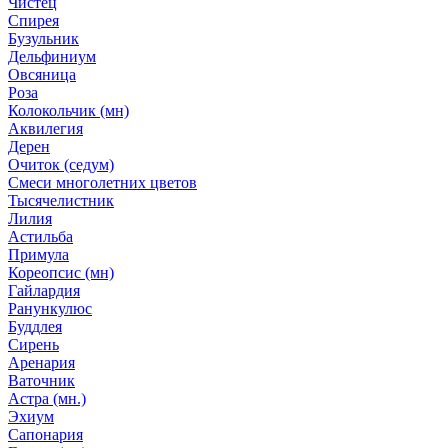
Чистец
Спирея
Бузульник
Дельфиниум
Овсяница
Роза
Колокольчик (мн)
Аквилегия
Дерен
Очиток (седум)
Смеси многолетних цветов
Тысячелистник
Лилия
Астильба
Примула
Кореопсис (мн)
Гайлардия
Ранункулюс
Буддлея
Сирень
Аренария
Ваточник
Астра (мн.)
Эхиум
Сапонария