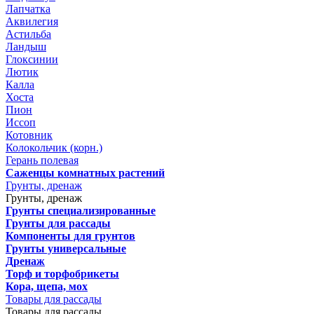
Лапчатка
Аквилегия
Астильба
Ландыш
Глоксинии
Лютик
Калла
Хоста
Пион
Иссоп
Котовник
Колокольчик (корн.)
Герань полевая
Саженцы комнатных растений
Грунты, дренаж
Грунты, дренаж
Грунты специализированные
Грунты для рассады
Компоненты для грунтов
Грунты универсальные
Дренаж
Торф и торфобрикеты
Кора, щепа, мох
Товары для рассады
Товары для рассады