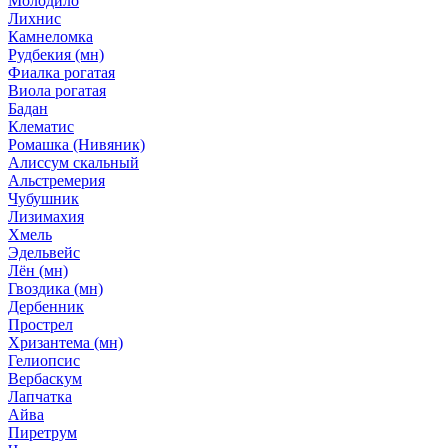
Молодило
Лихнис
Камнеломка
Рудбекия (мн)
Фиалка рогатая
Виола рогатая
Бадан
Клематис
Ромашка (Нивяник)
Алиссум скальный
Альстремерия
Чубушник
Лизимахия
Хмель
Эдельвейс
Лён (мн)
Гвоздика (мн)
Дербенник
Прострел
Хризантема (мн)
Гелиопсис
Вербаскум
Лапчатка
Айва
Пиретрум