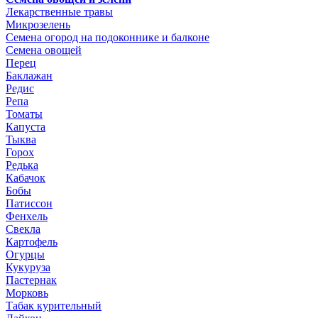
Лекарственные травы
Микрозелень
Семена огород на подоконнике и балконе
Семена овощей
Перец
Баклажан
Редис
Репа
Томаты
Капуста
Тыква
Горох
Редька
Кабачок
Бобы
Патиссон
Фенхель
Свекла
Картофель
Огурцы
Кукуруза
Пастернак
Морковь
Табак курительный