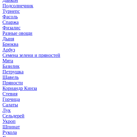
Дайкон
Подсолнечник
Турнепс
Фасоль
Спаржа
Физалис
Разные овощи
Дыня
Брюква
Арбуз
Семена зелени и пряностей
Мята
Базилик
Петрушка
Щавель
Пряности
Кориандр Кинза
Стевия
Горчица
Салаты
Лук
Сельдерей
Укроп
Шпинат
Рукола