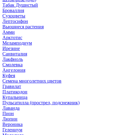
Табак Душистый
Броваллия
Сухоцветы
Лептосифон
Вьющиеся растения
Амми
Арктотис
Меламподиум
Ирезине
Санвиталия
Лакфиоль
Смолевка
Ангелония
Куфея
Семена многолетних цветов
Гравилат
Платикодон
Купальница
Пульсатилла (прострел, подснежник)
Лаванда
Пион
Люпин
Вероника
Гелениум