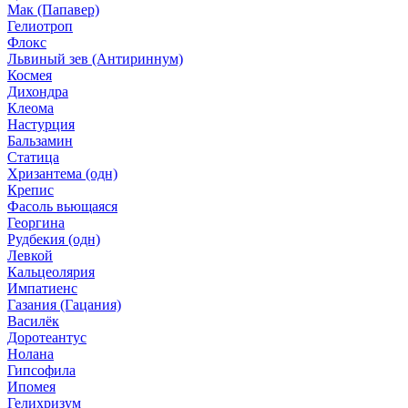
Мак (Папавер)
Гелиотроп
Флокс
Львиный зев (Антириннум)
Космея
Дихондра
Клеома
Настурция
Бальзамин
Статица
Хризантема (одн)
Крепис
Фасоль вьющаяся
Георгина
Рудбекия (одн)
Левкой
Кальцеолярия
Импатиенс
Газания (Гацания)
Василёк
Доротеантус
Нолана
Гипсофила
Ипомея
Гелихризум