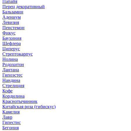
Папайя
Перец декоративный
Бальзамин
Адениум
Левизия
Пенстемон
Фикус
Баухиния
Шефлера
Циперус
Стрептокарпус
Нолина
Родохитон
Лантана
Гипоэстес
Нандина
Стрелиция
Кофе
Кордилина
Краснотычинник
Китайская роза (гибискус)
Камелия
Лавр
Гипестис
Бегония