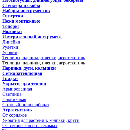
Плоскогубцы, длинногубцы, бокорезы
Степлера и скобы
Наборы инструментов
Отвертки
Ножи монтажные
Топоры
Ножовки
Измерительный инструмент
Линейки
Рулетки
Уровни
Теплицы, парники, пленки, агротекстиль
Теплицы, парники, пленки, агротекстиль
Парники, дуги, колышки
Сетка затеняющая
Грядки
Укрытие для теплиц
Армированная
Светлица
Парниковая
Сотовый поликарбонат
Агротекстиль
От сорняков
Укрытия для растений, колпаки, круги
От заморозков и насекомых