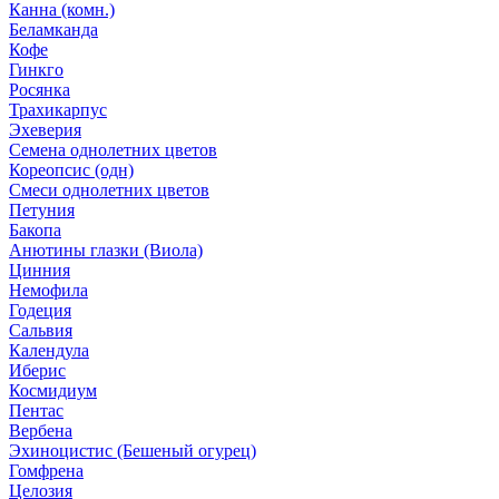
Канна (комн.)
Беламканда
Кофе
Гинкго
Росянка
Трахикарпус
Эхеверия
Семена однолетних цветов
Кореопсис (одн)
Смеси однолетних цветов
Петуния
Бакопа
Анютины глазки (Виола)
Цинния
Немофила
Годеция
Сальвия
Календула
Иберис
Космидиум
Пентас
Вербена
Эхиноцистис (Бешеный огурец)
Гомфрена
Целозия