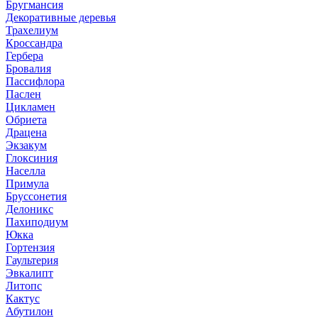
Бругмансия
Декоративные деревья
Трахелиум
Кроссандра
Гербера
Бровалия
Пассифлора
Паслен
Цикламен
Обриета
Драцена
Экзакум
Глоксиния
Населла
Примула
Бруссонетия
Делоникс
Пахиподиум
Юкка
Гортензия
Гаультерия
Эвкалипт
Литопс
Кактус
Абутилон