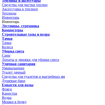
Теплицы и аксессуары
Средства для чистки теплиц
Аксессуары к теплице
Теплицы
Инвентарь
Инвентарь
Лестницы, стремянка
Компостеры
Строительные тазы и ведра
Тачки
Тачки
Колеса
Уборка снега
Сани
Лопаты и движки для уборки снега
Уличная санитария
Умывальники
Туалет дачный
Средства для туалетов и выгребных ям
Душевые баки
Емкости для воды
Фляги
Канистра
Ведра
Мешки в бочку