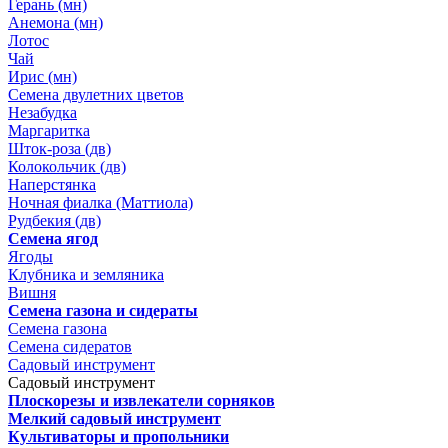
Герань (мн)
Анемона (мн)
Лотос
Чай
Ирис (мн)
Семена двулетних цветов
Незабудка
Маргаритка
Шток-роза (дв)
Колокольчик (дв)
Наперстянка
Ночная фиалка (Маттиола)
Рудбекия (дв)
Семена ягод
Ягоды
Клубника и земляника
Вишня
Семена газона и сидераты
Семена газона
Семена сидератов
Садовый инструмент
Садовый инструмент
Плоскорезы и извлекатели сорняков
Мелкий садовый инструмент
Культиваторы и пропольники