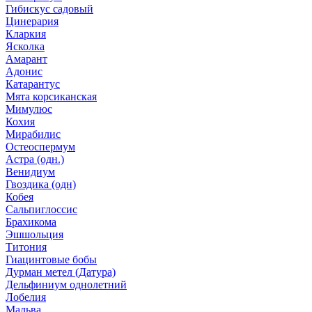
Гибискус садовый
Цинерария
Кларкия
Ясколка
Амарант
Адонис
Катарантус
Мята корсиканская
Мимулюс
Кохия
Мирабилис
Остеоспермум
Астра (одн.)
Венидиум
Гвоздика (одн)
Кобея
Сальпиглоссис
Брахикома
Эшшольция
Титония
Гиацинтовые бобы
Дурман метел (Датура)
Дельфиниум однолетний
Лобелия
Мальва