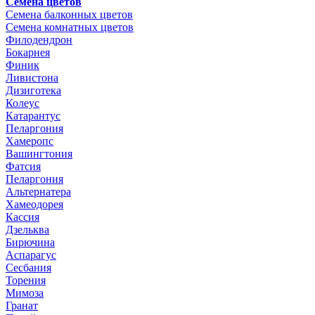
Семена цветов
Семена балконных цветов
Семена комнатных цветов
Филодендрон
Бокарнея
Финик
Ливистона
Дизиготека
Колеус
Катарантус
Пеларгония
Хамеропс
Вашингтония
Фатсия
Пеларгония
Альтернатера
Хамеодорея
Кассия
Дзельква
Бирючина
Аспарагус
Сесбания
Торения
Мимоза
Гранат