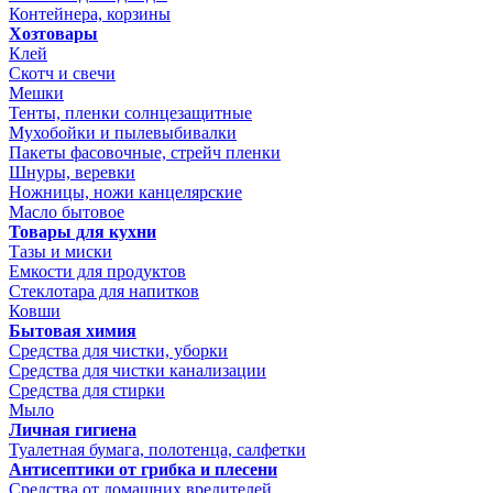
Контейнера, корзины
Хозтовары
Клей
Скотч и свечи
Мешки
Тенты, пленки солнцезащитные
Мухобойки и пылевыбивалки
Пакеты фасовочные, стрейч пленки
Шнуры, веревки
Ножницы, ножи канцелярские
Масло бытовое
Товары для кухни
Тазы и миски
Емкости для продуктов
Стеклотара для напитков
Ковши
Бытовая химия
Средства для чистки, уборки
Средства для чистки канализации
Средства для стирки
Мыло
Личная гигиена
Туалетная бумага, полотенца, салфетки
Антисептики от грибка и плесени
Средства от домашних вредителей