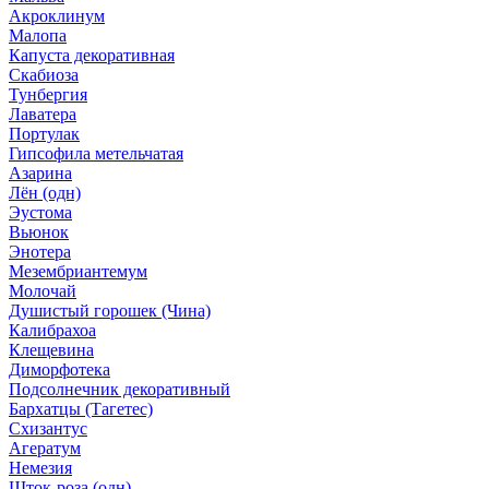
Акроклинум
Малопа
Капуста декоративная
Скабиоза
Тунбергия
Лаватера
Портулак
Гипсофила метельчатая
Азарина
Лён (одн)
Эустома
Вьюнок
Энотера
Мезембриантемум
Молочай
Душистый горошек (Чина)
Калибрахоа
Клещевина
Диморфотека
Подсолнечник декоративный
Бархатцы (Тагетес)
Схизантус
Агератум
Немезия
Шток-роза (одн)