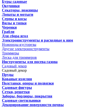
Буры садовые
Окучники
Секаторы, ножницы
Лопаты и мотыги
Серпы и косы
Вилы и тяпки
Черенки
Грабли
Для сбора ягод
Электроинструменты и расходные к ним
Ножницы-кусторезы
Другие электроинструменты
Триммеры
Леска для триммеров
Инструменты для посева газона
Садовый декор
Садовый декор
Пруды
Кованые изделия
Подставки, опоры и подвязки
Садовые фигуры
Сетки, решетки
Заборы, бордюры, покрытия
Садовые светильники
Декорирование поверхности почвы