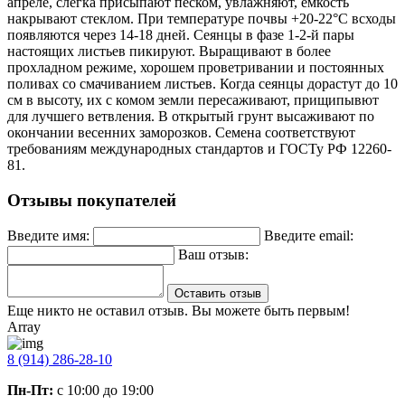
апреле, слегка присыпают песком, увлажняют, емкость
накрывают стеклом. При температуре почвы +20-22°С всходы
появляются через 14-18 дней. Сеянцы в фазе 1-2-й пары
настоящих листьев пикируют. Выращивают в более
прохладном режиме, хорошем проветривании и постоянных
поливах со смачиванием листьев. Когда сеянцы дорастут до 10
см в высоту, их с комом земли пересаживают, прищипывют
для лучшего ветвления. В открытый грунт высаживают по
окончании весенних заморозков. Семена соответствуют
требованиям международных стандартов и ГОСТу РФ 12260-
81.
Отзывы покупателей
Введите имя:
Введите email:
Ваш отзыв:
Оставить отзыв
Еще никто не оставил отзыв. Вы можете быть первым!
Array
8 (914) 286-28-10
Пн-Пт:
с 10:00 до 19:00