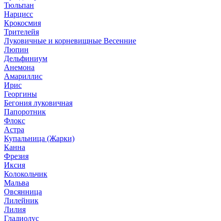
Тюльпан
Нарцисс
Крокосмия
Трителейя
Луковичные и корневищные Весенние
Люпин
Дельфиниум
Анемона
Амариллис
Ирис
Георгины
Бегония луковичная
Папоротник
Флокс
Астра
Купальница (Жарки)
Канна
Фрезия
Иксия
Колокольчик
Мальва
Овсянница
Лилейник
Лилия
Гладиолус