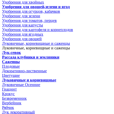
Удобрения для хвойных
Удобрения для овощей,зелени и ягод
Удобрения для огурцов, кабачков
Удобрение для зелени
Удобрения для томатов, перцев
Удобрения для капусты
Удобрения для картофеля и корнеплодов
Удобрения для ягодных
Удобрения для овощей
Луковичные, корневищные и саженцы
Луковичные, корневищные и саженцы
Лук-севок
Рассада клубники и земляники
Саженцы
Плодовые
Декоративно-лиственные
Цветущие
Луковичные и корневищные
Луковичные Осенние
Гиацинт
Крокус
Безвременник
Вербейник
Рябчик
Лук декоративный