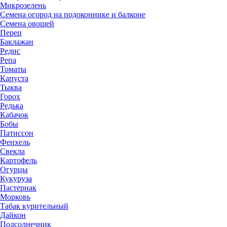
Микрозелень
Семена огород на подоконнике и балконе
Семена овощей
Перец
Баклажан
Редис
Репа
Томаты
Капуста
Тыква
Горох
Редька
Кабачок
Бобы
Патиссон
Фенхель
Свекла
Картофель
Огурцы
Кукуруза
Пастернак
Морковь
Табак курительный
Дайкон
Подсолнечник