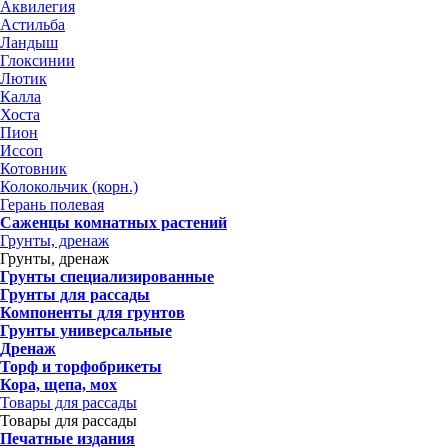
Аквилегия
Астильба
Ландыш
Глоксинии
Лютик
Калла
Хоста
Пион
Иссоп
Котовник
Колокольчик (корн.)
Герань полевая
Саженцы комнатных растений
Грунты, дренаж
Грунты, дренаж
Грунты специализированные
Грунты для рассады
Компоненты для грунтов
Грунты универсальные
Дренаж
Торф и торфобрикеты
Кора, щепа, мох
Товары для рассады
Товары для рассады
Печатные издания