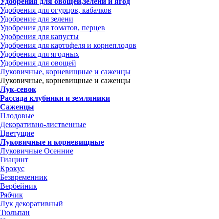
Удобрения для овощей,зелени и ягод
Удобрения для огурцов, кабачков
Удобрение для зелени
Удобрения для томатов, перцев
Удобрения для капусты
Удобрения для картофеля и корнеплодов
Удобрения для ягодных
Удобрения для овощей
Луковичные, корневищные и саженцы
Луковичные, корневищные и саженцы
Лук-севок
Рассада клубники и земляники
Саженцы
Плодовые
Декоративно-лиственные
Цветущие
Луковичные и корневищные
Луковичные Осенние
Гиацинт
Крокус
Безвременник
Вербейник
Рябчик
Лук декоративный
Тюльпан