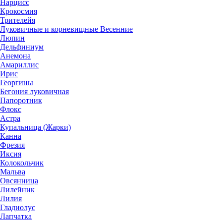
Нарцисс
Крокосмия
Трителейя
Луковичные и корневищные Весенние
Люпин
Дельфиниум
Анемона
Амариллис
Ирис
Георгины
Бегония луковичная
Папоротник
Флокс
Астра
Купальница (Жарки)
Канна
Фрезия
Иксия
Колокольчик
Мальва
Овсянница
Лилейник
Лилия
Гладиолус
Лапчатка