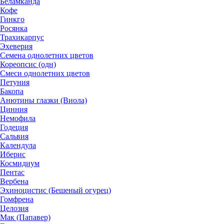
Беламканда
Кофе
Гинкго
Росянка
Трахикарпус
Эхеверия
Семена однолетних цветов
Кореопсис (одн)
Смеси однолетних цветов
Петуния
Бакопа
Анютины глазки (Виола)
Цинния
Немофила
Годеция
Сальвия
Календула
Иберис
Космидиум
Пентас
Вербена
Эхиноцистис (Бешеный огурец)
Гомфрена
Целозия
Мак (Папавер)