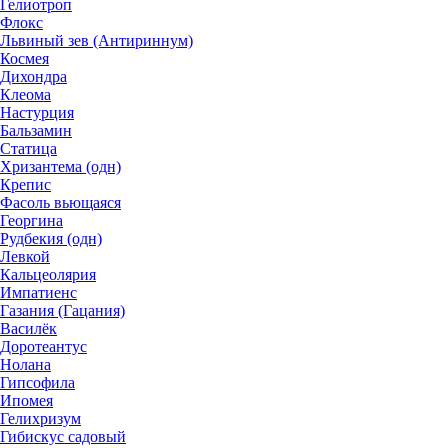
Гелиотроп
Флокс
Львиный зев (Антириннум)
Космея
Дихондра
Клеома
Настурция
Бальзамин
Статица
Хризантема (одн)
Крепис
Фасоль вьющаяся
Георгина
Рудбекия (одн)
Левкой
Кальцеолярия
Импатиенс
Газания (Гацания)
Василёк
Доротеантус
Нолана
Гипсофила
Ипомея
Гелихризум
Гибискус садовый