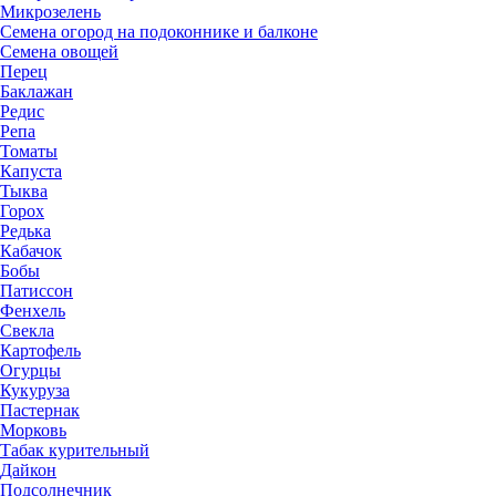
Микрозелень
Семена огород на подоконнике и балконе
Семена овощей
Перец
Баклажан
Редис
Репа
Томаты
Капуста
Тыква
Горох
Редька
Кабачок
Бобы
Патиссон
Фенхель
Свекла
Картофель
Огурцы
Кукуруза
Пастернак
Морковь
Табак курительный
Дайкон
Подсолнечник