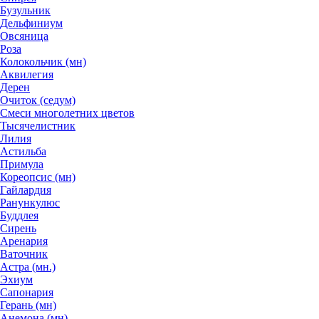
Бузульник
Дельфиниум
Овсяница
Роза
Колокольчик (мн)
Аквилегия
Дерен
Очиток (седум)
Смеси многолетних цветов
Тысячелистник
Лилия
Астильба
Примула
Кореопсис (мн)
Гайлардия
Ранункулюс
Буддлея
Сирень
Аренария
Ваточник
Астра (мн.)
Эхиум
Сапонария
Герань (мн)
Анемона (мн)