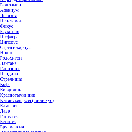
Бальзамин
Адениум
Левизия
Пенстемон
Фикус
Баухиния
Шефлера
Циперус
Стрептокарпус
Нолина
Родохитон
Лантана
Гипоэстес
Нандина
Стрелиция
Кофе
Кордилина
Краснотычинник
Китайская роза (гибискус)
Камелия
Лавр
Гипестис
Бегония
Бругмансия