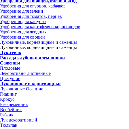
Удобрения для овощей,зелени и ягод
Удобрения для огурцов, кабачков
Удобрение для зелени
Удобрения для томатов, перцев
Удобрения для капусты
Удобрения для картофеля и корнеплодов
Удобрения для ягодных
Удобрения для овощей
Луковичные, корневищные и саженцы
Луковичные, корневищные и саженцы
Лук-севок
Рассада клубники и земляники
Саженцы
Плодовые
Декоративно-лиственные
Цветущие
Луковичные и корневищные
Луковичные Осенние
Гиацинт
Крокус
Безвременник
Вербейник
Рябчик
Лук декоративный
Тюльпан