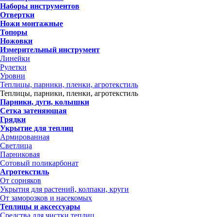
Наборы инструментов
Отвертки
Ножи монтажные
Топоры
Ножовки
Измерительный инструмент
Линейки
Рулетки
Уровни
Теплицы, парники, пленки, агротекстиль
Теплицы, парники, пленки, агротекстиль
Парники, дуги, колышки
Сетка затеняющая
Грядки
Укрытие для теплиц
Армированная
Светлица
Парниковая
Сотовый поликарбонат
Агротекстиль
От сорняков
Укрытия для растений, колпаки, круги
От заморозков и насекомых
Теплицы и аксессуары
Средства для чистки теплиц