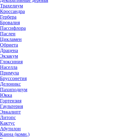
Декоративные деревья
Трахелиум
Кроссандра
Гербера
Бровалия
Пассифлора
Паслен
Цикламен
Обриета
Драцена
Экзакум
Глоксиния
Населла
Примула
Бруссонетия
Делоникс
Пахиподиум
Юкка
Гортензия
Гаультерия
Эвкалипт
Литопс
Кактус
Абутилон
Канна (комн.)