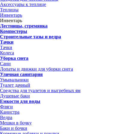
Аксессуары к теплице
Теплицы
Инвентарь
Инвентарь
Лестницы, стремянка
Компостеры
Строительные тазы и ведра
Тачки
Тачки
Колеса
Уборка снега
Сани
Лопаты и движки для уборки снега
Уличная санитария
Умывальники
Туалет дачный
Средства для туалетов и выгребных ям
Душевые баки
Емкости для воды
Фляги
Канистра
Ведра
Мешки в бочку
Баки и бочки
Кормовые добавки и поилки