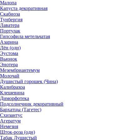
Малопа
Капуста декоративная
Скабиоза
Тунбергия
Лаватера
Портулак
Гипсофила метельчатая
Азарина
Лён (одн)
Эустома
Вьюнок
Энотера
Мезембриантемум
Молочай
Душистый горошек (Чина)
Калибрахоа
Клещевина
Диморфотека
Подсолнечник декоративный
Бархатцы (Тагетес)
Схизантус
Агератум
Немезия
Шток-роза (одн)
Табак Душистый