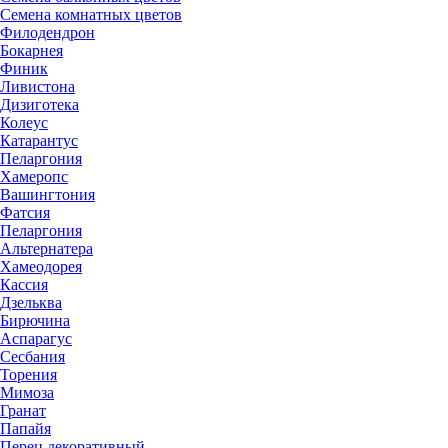
Семена комнатных цветов
Филодендрон
Бокарнея
Финик
Ливистона
Дизиготека
Колеус
Катарантус
Пеларгония
Хамеропс
Вашингтония
Фатсия
Пеларгония
Альтернатера
Хамеодорея
Кассия
Дзельква
Бирючина
Аспарагус
Сесбания
Торения
Мимоза
Гранат
Папайя
Перец декоративный