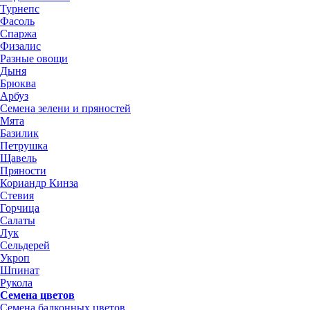
Турнепс
Фасоль
Спаржа
Физалис
Разные овощи
Дыня
Брюква
Арбуз
Семена зелени и пряностей
Мята
Базилик
Петрушка
Щавель
Пряности
Кориандр Кинза
Стевия
Горчица
Салаты
Лук
Сельдерей
Укроп
Шпинат
Рукола
Семена цветов
Семена балконных цветов