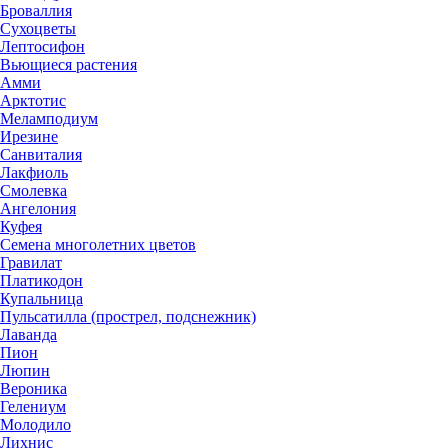
Броваллия
Сухоцветы
Лептосифон
Вьющиеся растения
Амми
Арктотис
Меламподиум
Ирезине
Санвиталия
Лакфиоль
Смолевка
Ангелония
Куфея
Семена многолетних цветов
Гравилат
Платикодон
Купальница
Пульсатилла (прострел, подснежник)
Лаванда
Пион
Люпин
Вероника
Гелениум
Молодило
Лихнис