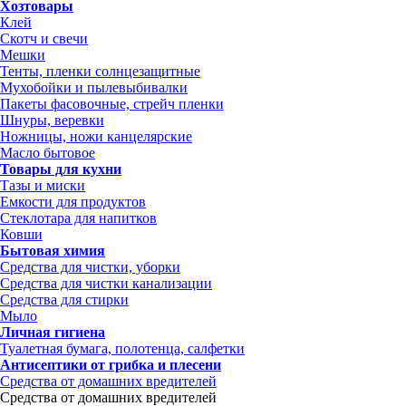
Хозтовары
Клей
Скотч и свечи
Мешки
Тенты, пленки солнцезащитные
Мухобойки и пылевыбивалки
Пакеты фасовочные, стрейч пленки
Шнуры, веревки
Ножницы, ножи канцелярские
Масло бытовое
Товары для кухни
Тазы и миски
Емкости для продуктов
Стеклотара для напитков
Ковши
Бытовая химия
Средства для чистки, уборки
Средства для чистки канализации
Средства для стирки
Мыло
Личная гигиена
Туалетная бумага, полотенца, салфетки
Антисептики от грибка и плесени
Средства от домашних вредителей
Средства от домашних вредителей