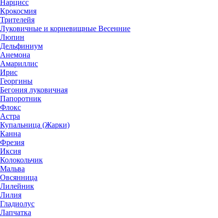
Нарцисс
Крокосмия
Трителейя
Луковичные и корневищные Весенние
Люпин
Дельфиниум
Анемона
Амариллис
Ирис
Георгины
Бегония луковичная
Папоротник
Флокс
Астра
Купальница (Жарки)
Канна
Фрезия
Иксия
Колокольчик
Мальва
Овсянница
Лилейник
Лилия
Гладиолус
Лапчатка