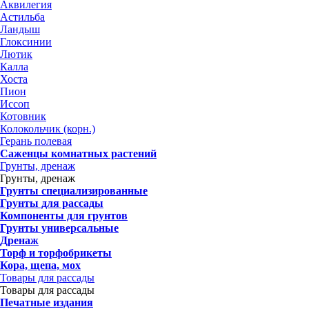
Аквилегия
Астильба
Ландыш
Глоксинии
Лютик
Калла
Хоста
Пион
Иссоп
Котовник
Колокольчик (корн.)
Герань полевая
Саженцы комнатных растений
Грунты, дренаж
Грунты, дренаж
Грунты специализированные
Грунты для рассады
Компоненты для грунтов
Грунты универсальные
Дренаж
Торф и торфобрикеты
Кора, щепа, мох
Товары для рассады
Товары для рассады
Печатные издания