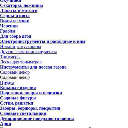
Окучники
Секаторы, ножницы
Лопаты и мотыги
Серпы и косы
Вилы и тяпки
Черенки
Грабли
Для сбора ягод
Электроинструменты и расходные к ним
Ножницы-кусторезы
Другие электроинструменты
Триммеры
Леска для триммеров
Инструменты для посева газона
Садовый декор
Садовый декор
Пруды
Кованые изделия
Подставки, опоры и подвязки
Садовые фигуры
Сетки, решетки
Заборы, бордюры, покрытия
Садовые светильники
Декорирование поверхности почвы
Арки