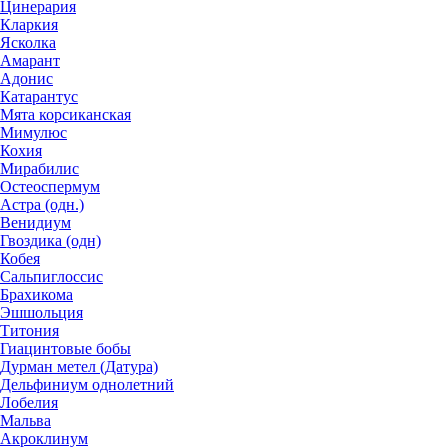
Цинерария
Кларкия
Ясколка
Амарант
Адонис
Катарантус
Мята корсиканская
Мимулюс
Кохия
Мирабилис
Остеоспермум
Астра (одн.)
Венидиум
Гвоздика (одн)
Кобея
Сальпиглоссис
Брахикома
Эшшольция
Титония
Гиацинтовые бобы
Дурман метел (Датура)
Дельфиниум однолетний
Лобелия
Мальва
Акроклинум