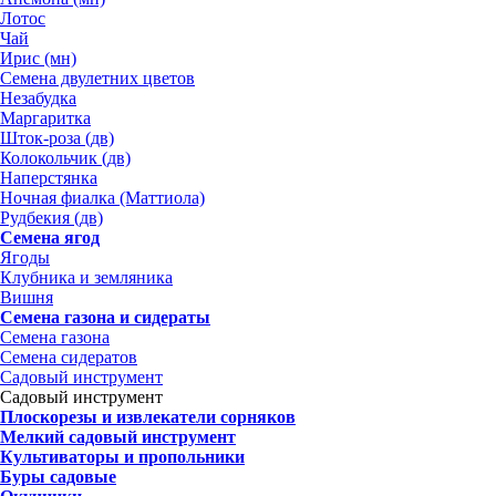
Лотос
Чай
Ирис (мн)
Семена двулетних цветов
Незабудка
Маргаритка
Шток-роза (дв)
Колокольчик (дв)
Наперстянка
Ночная фиалка (Маттиола)
Рудбекия (дв)
Семена ягод
Ягоды
Клубника и земляника
Вишня
Семена газона и сидераты
Семена газона
Семена сидератов
Садовый инструмент
Садовый инструмент
Плоскорезы и извлекатели сорняков
Мелкий садовый инструмент
Культиваторы и пропольники
Буры садовые