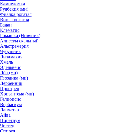
Камнеломка
Рудбекия (мн)
Фиалка рогатая
Виола рогатая
Бадан
Клематис
Ромашка (Нивяник)
Алиссум скальный
Альстремерия
Чубушник
Лизимахия
Хмель
Эдельвейс
Лён (мн)
Гвоздика (мн)
Дербенник
Прострел
Хризантема (мн)
Гелиопсис
Вербаскум
Лапчатка
Айва
Пиретрум
Чистец
Спирея