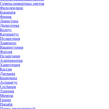
Семена комнатных цветов
Филодендрон
Бокарнея
Финик
Ливистона
Дизиготека
Колеус
Катарантус
Пеларгония
Хамеропс
Вашингтония
Фатсия
Пеларгония
Альтернатера
Хамеодорея
Кассия
Дзельква
Бирючина
Аспарагус
Сесбания
Торения
Мимоза
Гранат
Папайя
Перец декоративный