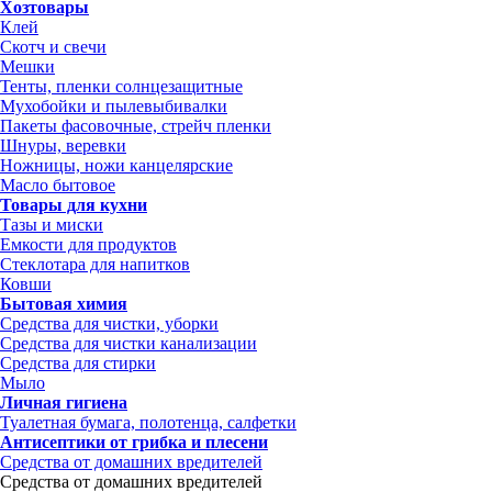
Хозтовары
Клей
Скотч и свечи
Мешки
Тенты, пленки солнцезащитные
Мухобойки и пылевыбивалки
Пакеты фасовочные, стрейч пленки
Шнуры, веревки
Ножницы, ножи канцелярские
Масло бытовое
Товары для кухни
Тазы и миски
Емкости для продуктов
Стеклотара для напитков
Ковши
Бытовая химия
Средства для чистки, уборки
Средства для чистки канализации
Средства для стирки
Мыло
Личная гигиена
Туалетная бумага, полотенца, салфетки
Антисептики от грибка и плесени
Средства от домашних вредителей
Средства от домашних вредителей