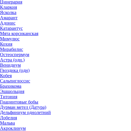
Цинерария
Кларкия
Ясколка
Амарант
Адонис
Катарантус
Мята корсиканская
Мимулюс
Кохия
Мирабилис
Остеоспермум
Астра (одн.)
Венидиум
Гвоздика (одн)
Кобея
Сальпиглоссис
Брахикома
Эшшольция
Титония
Гиацинтовые бобы
Дурман метел (Датура)
Дельфиниум однолетний
Лобелия
Мальва
Акроклинум