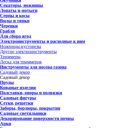
Окучники
Секаторы, ножницы
Лопаты и мотыги
Серпы и косы
Вилы и тяпки
Черенки
Грабли
Для сбора ягод
Электроинструменты и расходные к ним
Ножницы-кусторезы
Другие электроинструменты
Триммеры
Леска для триммеров
Инструменты для посева газона
Садовый декор
Садовый декор
Пруды
Кованые изделия
Подставки, опоры и подвязки
Садовые фигуры
Сетки, решетки
Заборы, бордюры, покрытия
Садовые светильники
Декорирование поверхности почвы
Арки