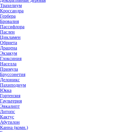
Декоративные деревья
Трахелиум
Кроссандра
Гербера
Бровалия
Пассифлора
Паслен
Цикламен
Обриета
Драцена
Экзакум
Глоксиния
Населла
Примула
Бруссонетия
Делоникс
Пахиподиум
Юкка
Гортензия
Гаультерия
Эвкалипт
Литопс
Кактус
Абутилон
Канна (комн.)