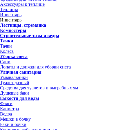
Аксессуары к теплице
Теплицы
Инвентарь
Инвентарь
Лестницы, стремянка
Компостеры
Строительные тазы и ведра
Тачки
Тачки
Колеса
Уборка снега
Сани
Лопаты и движки для уборки снега
Уличная санитария
Умывальники
Туалет дачный
Средства для туалетов и выгребных ям
Душевые баки
Емкости для воды
Фляги
Канистра
Ведра
Мешки в бочку
Баки и бочки
Кормовые добавки и поилки