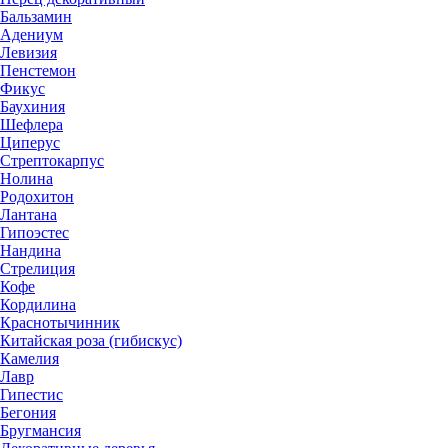
Бальзамин
Адениум
Левизия
Пенстемон
Фикус
Баухиния
Шефлера
Циперус
Стрептокарпус
Нолина
Родохитон
Лантана
Гипоэстес
Нандина
Стрелиция
Кофе
Кордилина
Краснотычинник
Китайская роза (гибискус)
Камелия
Лавр
Гипестис
Бегония
Бругмансия