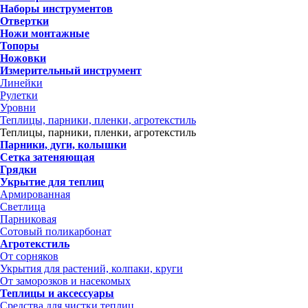
Наборы инструментов
Отвертки
Ножи монтажные
Топоры
Ножовки
Измерительный инструмент
Линейки
Рулетки
Уровни
Теплицы, парники, пленки, агротекстиль
Теплицы, парники, пленки, агротекстиль
Парники, дуги, колышки
Сетка затеняющая
Грядки
Укрытие для теплиц
Армированная
Светлица
Парниковая
Сотовый поликарбонат
Агротекстиль
От сорняков
Укрытия для растений, колпаки, круги
От заморозков и насекомых
Теплицы и аксессуары
Средства для чистки теплиц