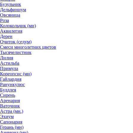
Бузульник
Дельфиниум
Овсяница
Роза
Колокольчик (мн)
Аквилегия
Дерен
Очиток (седум)
Смеси многолетних цветов
Тысячелистник
Лилия
Астильба
Примула
Кореопсис (мн)
Гайлардия
Ранункулюс
Буддлея
Сирень
Аренария
Ваточник
Астра (мн.)
Эхиум
Сапонария
Герань (мн)
Анемона (мн)