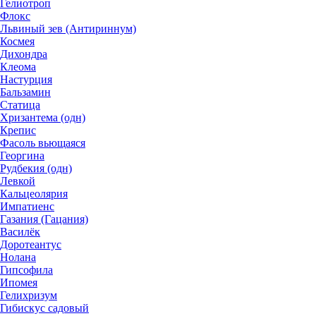
Гелиотроп
Флокс
Львиный зев (Антириннум)
Космея
Дихондра
Клеома
Настурция
Бальзамин
Статица
Хризантема (одн)
Крепис
Фасоль вьющаяся
Георгина
Рудбекия (одн)
Левкой
Кальцеолярия
Импатиенс
Газания (Гацания)
Василёк
Доротеантус
Нолана
Гипсофила
Ипомея
Гелихризум
Гибискус садовый