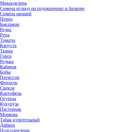
Микрозелень
Семена огород на подоконнике и балконе
Семена овощей
Перец
Баклажан
Редис
Репа
Томаты
Капуста
Тыква
Горох
Редька
Кабачок
Бобы
Патиссон
Фенхель
Свекла
Картофель
Огурцы
Кукуруза
Пастернак
Морковь
Табак курительный
Дайкон
Подсолнечник