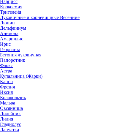
Нарцисс
Крокосмия
Трителейя
Луковичные и корневищные Весенние
Люпин
Дельфиниум
Анемона
Амариллис
Ирис
Георгины
Бегония луковичная
Папоротник
Флокс
Астра
Купальница (Жарки)
Канна
Фрезия
Иксия
Колокольчик
Мальва
Овсянница
Лилейник
Лилия
Гладиолус
Лапчатка