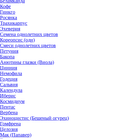
Беламканда
Кофе
Гинкго
Росянка
Трахикарпус
Эхеверия
Семена однолетних цветов
Кореопсис (одн)
Смеси однолетних цветов
Петуния
Бакопа
Анютины глазки (Виола)
Цинния
Немофила
Годеция
Сальвия
Календула
Иберис
Космидиум
Пентас
Вербена
Эхиноцистис (Бешеный огурец)
Гомфрена
Целозия
Мак (Папавер)