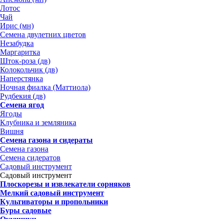
Лотос
Чай
Ирис (мн)
Семена двулетних цветов
Незабудка
Маргаритка
Шток-роза (дв)
Колокольчик (дв)
Наперстянка
Ночная фиалка (Маттиола)
Рудбекия (дв)
Семена ягод
Ягоды
Клубника и земляника
Вишня
Семена газона и сидераты
Семена газона
Семена сидератов
Садовый инструмент
Садовый инструмент
Плоскорезы и извлекатели сорняков
Мелкий садовый инструмент
Культиваторы и пропольники
Буры садовые