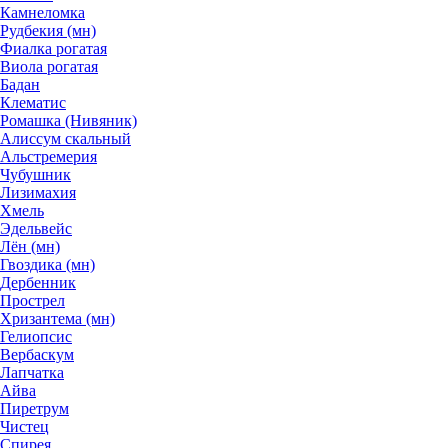
Камнеломка
Рудбекия (мн)
Фиалка рогатая
Виола рогатая
Бадан
Клематис
Ромашка (Нивяник)
Алиссум скальный
Альстремерия
Чубушник
Лизимахия
Хмель
Эдельвейс
Лён (мн)
Гвоздика (мн)
Дербенник
Прострел
Хризантема (мн)
Гелиопсис
Вербаскум
Лапчатка
Айва
Пиретрум
Чистец
Спирея