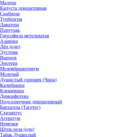
Малопа
Капуста декоративная
Скабиоза
Тунбергия
Лаватера
Портулак
Гипсофила метельчатая
Азарина
Лён (одн)
Эустома
Вьюнок
Энотера
Мезембриантемум
Молочай
Душистый горошек (Чина)
Калибрахоа
Клещевина
Диморфотека
Подсолнечник декоративный
Бархатцы (Тагетес)
Схизантус
Агератум
Немезия
Шток-роза (одн)
Табак Душистый