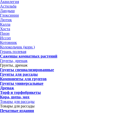
Аквилегия
Астильба
Ландыш
Глоксинии
Лютик
Калла
Хоста
Пион
Иссоп
Котовник
Колокольчик (корн.)
Герань полевая
Саженцы комнатных растений
Грунты, дренаж
Грунты, дренаж
Грунты специализированные
Грунты для рассады
Компоненты для грунтов
Грунты универсальные
Дренаж
Торф и торфобрикеты
Кора, щепа, мох
Товары для рассады
Товары для рассады
Печатные издания