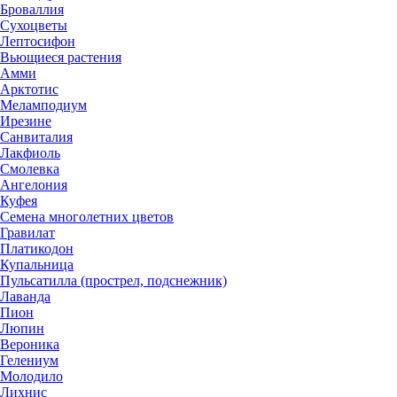
Броваллия
Сухоцветы
Лептосифон
Вьющиеся растения
Амми
Арктотис
Меламподиум
Ирезине
Санвиталия
Лакфиоль
Смолевка
Ангелония
Куфея
Семена многолетних цветов
Гравилат
Платикодон
Купальница
Пульсатилла (прострел, подснежник)
Лаванда
Пион
Люпин
Вероника
Гелениум
Молодило
Лихнис