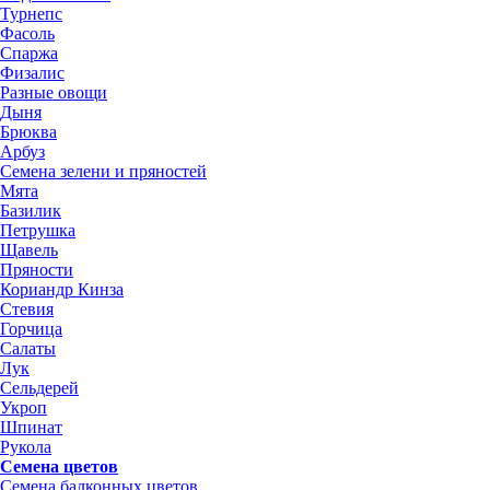
Турнепс
Фасоль
Спаржа
Физалис
Разные овощи
Дыня
Брюква
Арбуз
Семена зелени и пряностей
Мята
Базилик
Петрушка
Щавель
Пряности
Кориандр Кинза
Стевия
Горчица
Салаты
Лук
Сельдерей
Укроп
Шпинат
Рукола
Семена цветов
Семена балконных цветов