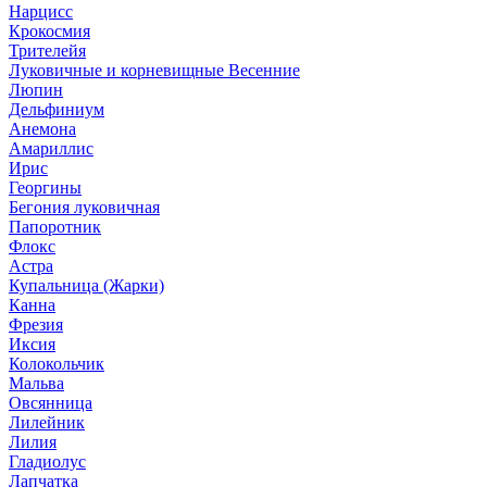
Нарцисс
Крокосмия
Трителейя
Луковичные и корневищные Весенние
Люпин
Дельфиниум
Анемона
Амариллис
Ирис
Георгины
Бегония луковичная
Папоротник
Флокс
Астра
Купальница (Жарки)
Канна
Фрезия
Иксия
Колокольчик
Мальва
Овсянница
Лилейник
Лилия
Гладиолус
Лапчатка