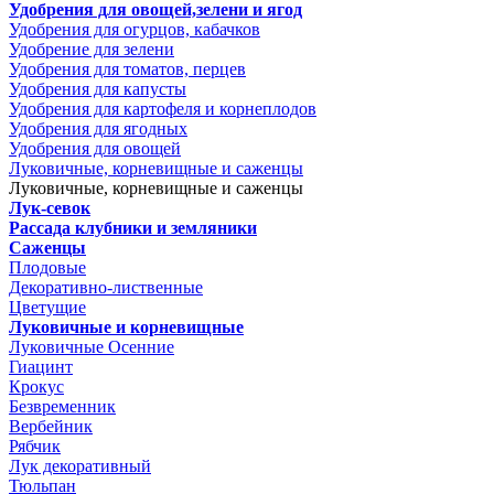
Удобрения для овощей,зелени и ягод
Удобрения для огурцов, кабачков
Удобрение для зелени
Удобрения для томатов, перцев
Удобрения для капусты
Удобрения для картофеля и корнеплодов
Удобрения для ягодных
Удобрения для овощей
Луковичные, корневищные и саженцы
Луковичные, корневищные и саженцы
Лук-севок
Рассада клубники и земляники
Саженцы
Плодовые
Декоративно-лиственные
Цветущие
Луковичные и корневищные
Луковичные Осенние
Гиацинт
Крокус
Безвременник
Вербейник
Рябчик
Лук декоративный
Тюльпан