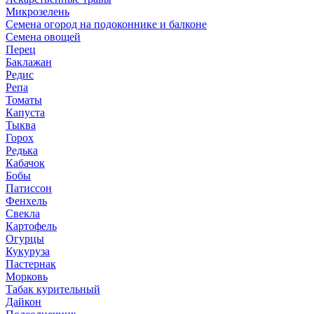
Микрозелень
Семена огород на подоконнике и балконе
Семена овощей
Перец
Баклажан
Редис
Репа
Томаты
Капуста
Тыква
Горох
Редька
Кабачок
Бобы
Патиссон
Фенхель
Свекла
Картофель
Огурцы
Кукуруза
Пастернак
Морковь
Табак курительный
Дайкон