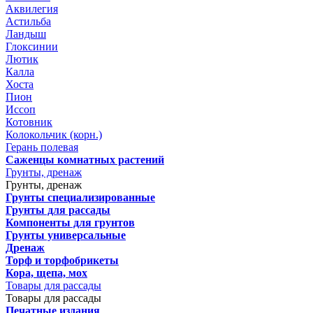
Аквилегия
Астильба
Ландыш
Глоксинии
Лютик
Калла
Хоста
Пион
Иссоп
Котовник
Колокольчик (корн.)
Герань полевая
Саженцы комнатных растений
Грунты, дренаж
Грунты, дренаж
Грунты специализированные
Грунты для рассады
Компоненты для грунтов
Грунты универсальные
Дренаж
Торф и торфобрикеты
Кора, щепа, мох
Товары для рассады
Товары для рассады
Печатные издания