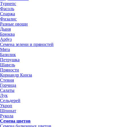
Турнепс
Фасоль
Спаржа
Физалис
Разные овощи
Дыня
Брюква
Арбуз
Семена зелени и пряностей
Мята
Базилик
Петрушка
Щавель
Пряности
Кориандр Кинза
Стевия
Горчица
Салаты
Лук
Сельдерей
Укроп
Шпинат
Рукола
Семена цветов
Семена балконных цветов