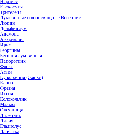
Нарцисс
Крокосмия
Трителейя
Луковичные и корневищные Весенние
Люпин
Дельфиниум
Анемона
Амариллис
Ирис
Георгины
Бегония луковичная
Папоротник
Флокс
Астра
Купальница (Жарки)
Канна
Фрезия
Иксия
Колокольчик
Мальва
Овсянница
Лилейник
Лилия
Гладиолус
Лапчатка