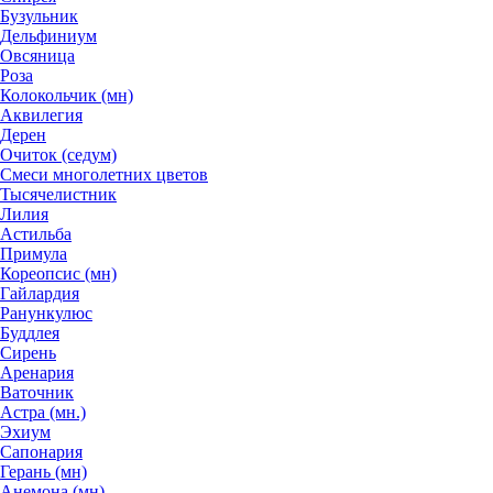
Бузульник
Дельфиниум
Овсяница
Роза
Колокольчик (мн)
Аквилегия
Дерен
Очиток (седум)
Смеси многолетних цветов
Тысячелистник
Лилия
Астильба
Примула
Кореопсис (мн)
Гайлардия
Ранункулюс
Буддлея
Сирень
Аренария
Ваточник
Астра (мн.)
Эхиум
Сапонария
Герань (мн)
Анемона (мн)