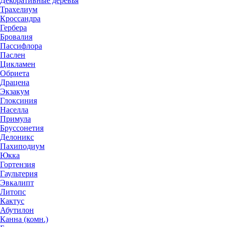
Декоративные деревья
Трахелиум
Кроссандра
Гербера
Бровалия
Пассифлора
Паслен
Цикламен
Обриета
Драцена
Экзакум
Глоксиния
Населла
Примула
Бруссонетия
Делоникс
Пахиподиум
Юкка
Гортензия
Гаультерия
Эвкалипт
Литопс
Кактус
Абутилон
Канна (комн.)