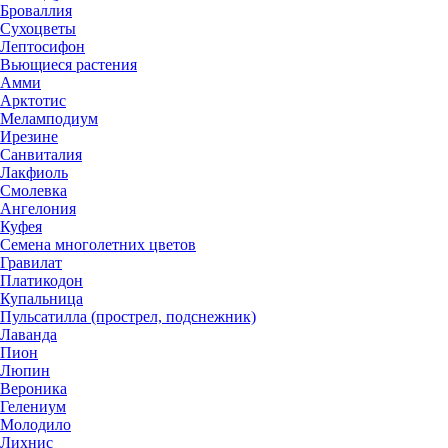
Броваллия
Сухоцветы
Лептосифон
Вьющиеся растения
Амми
Арктотис
Меламподиум
Ирезине
Санвиталия
Лакфиоль
Смолевка
Ангелония
Куфея
Семена многолетних цветов
Гравилат
Платикодон
Купальница
Пульсатилла (прострел, подснежник)
Лаванда
Пион
Люпин
Вероника
Гелениум
Молодило
Лихнис