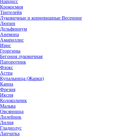
Нарцисс
Крокосмия
Трителейя
Луковичные и корневищные Весенние
Люпин
Дельфиниум
Анемона
Амариллис
Ирис
Георгины
Бегония луковичная
Папоротник
Флокс
Астра
Купальница (Жарки)
Канна
Фрезия
Иксия
Колокольчик
Мальва
Овсянница
Лилейник
Лилия
Гладиолус
Лапчатка