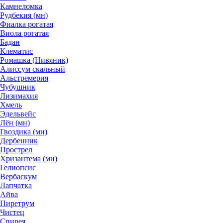
Камнеломка
Рудбекия (мн)
Фиалка рогатая
Виола рогатая
Бадан
Клематис
Ромашка (Нивяник)
Алиссум скальный
Альстремерия
Чубушник
Лизимахия
Хмель
Эдельвейс
Лён (мн)
Гвоздика (мн)
Дербенник
Прострел
Хризантема (мн)
Гелиопсис
Вербаскум
Лапчатка
Айва
Пиретрум
Чистец
Спирея