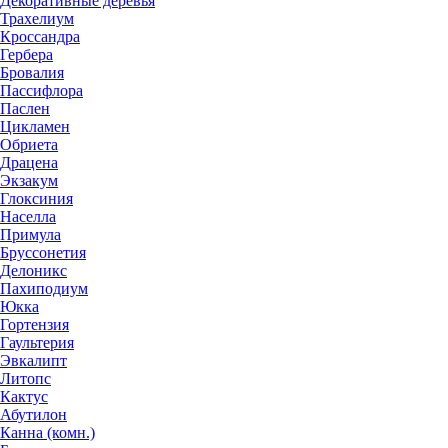
Декоративные деревья
Трахелиум
Кроссандра
Гербера
Бровалия
Пассифлора
Паслен
Цикламен
Обриета
Драцена
Экзакум
Глоксиния
Населла
Примула
Бруссонетия
Делоникс
Пахиподиум
Юкка
Гортензия
Гаультерия
Эвкалипт
Литопс
Кактус
Абутилон
Канна (комн.)