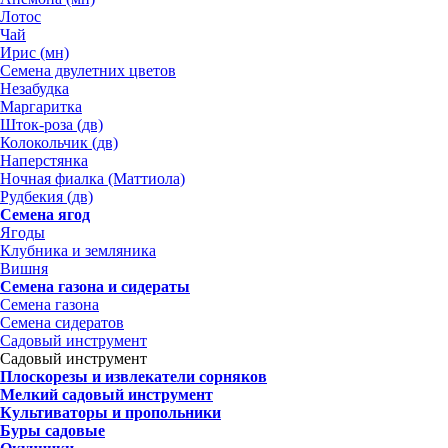
Лотос
Чай
Ирис (мн)
Семена двулетних цветов
Незабудка
Маргаритка
Шток-роза (дв)
Колокольчик (дв)
Наперстянка
Ночная фиалка (Маттиола)
Рудбекия (дв)
Семена ягод
Ягоды
Клубника и земляника
Вишня
Семена газона и сидераты
Семена газона
Семена сидератов
Садовый инструмент
Садовый инструмент
Плоскорезы и извлекатели сорняков
Мелкий садовый инструмент
Культиваторы и пропольники
Буры садовые