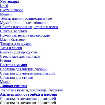
Хозтовары
Клей
Скотч и свечи
Мешки
Тенты, пленки солнцезащитные
Мухобойки и пылевыбивалки
Пакеты фасовочные, стрейч пленки
Шнуры, веревки
Ножницы, ножи канцелярские
Масло бытовое
Товары для кухни
Тазы и миски
Емкости для продуктов
Стеклотара для напитков
Ковши
Бытовая химия
Средства для чистки, уборки
Средства для чистки канализации
Средства для стирки
Мыло
Личная гигиена
Туалетная бумага, полотенца, салфетки
Антисептики от грибка и плесени
Средства от домашних вредителей
Средства от домашних вредителей