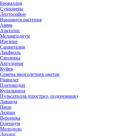
Броваллия
Сухоцветы
Лептосифон
Вьющиеся растения
Амми
Арктотис
Меламподиум
Ирезине
Санвиталия
Лакфиоль
Смолевка
Ангелония
Куфея
Семена многолетних цветов
Гравилат
Платикодон
Купальница
Пульсатилла (прострел, подснежник)
Лаванда
Пион
Люпин
Вероника
Гелениум
Молодило
Лихнис