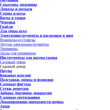
Окучники
Секаторы, ножницы
Лопаты и мотыги
Серпы и косы
Вилы и тяпки
Черенки
Грабли
Для сбора ягод
Электроинструменты и расходные к ним
Ножницы-кусторезы
Другие электроинструменты
Триммеры
Леска для триммеров
Инструменты для посева газона
Садовый декор
Садовый декор
Пруды
Кованые изделия
Подставки, опоры и подвязки
Садовые фигуры
Сетки, решетки
Заборы, бордюры, покрытия
Садовые светильники
Декорирование поверхности почвы
Арки