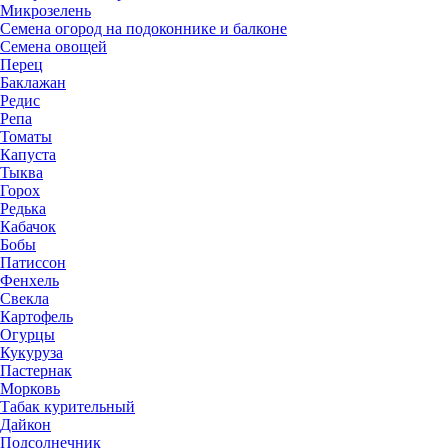
Микрозелень
Семена огород на подоконнике и балконе
Семена овощей
Перец
Баклажан
Редис
Репа
Томаты
Капуста
Тыква
Горох
Редька
Кабачок
Бобы
Патиссон
Фенхель
Свекла
Картофель
Огурцы
Кукуруза
Пастернак
Морковь
Табак курительный
Дайкон
Подсолнечник