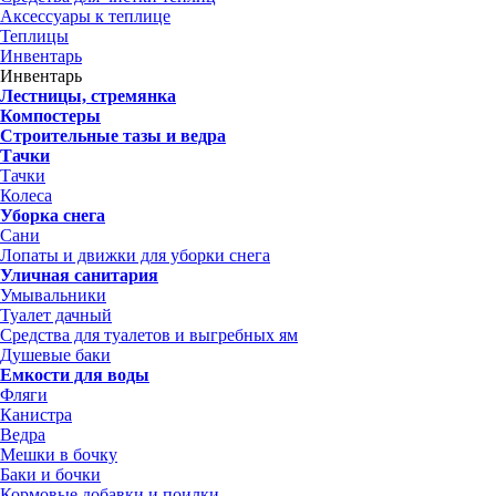
Аксессуары к теплице
Теплицы
Инвентарь
Инвентарь
Лестницы, стремянка
Компостеры
Строительные тазы и ведра
Тачки
Тачки
Колеса
Уборка снега
Сани
Лопаты и движки для уборки снега
Уличная санитария
Умывальники
Туалет дачный
Средства для туалетов и выгребных ям
Душевые баки
Емкости для воды
Фляги
Канистра
Ведра
Мешки в бочку
Баки и бочки
Кормовые добавки и поилки