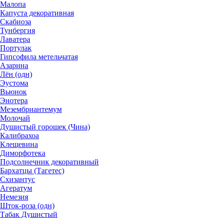
Малопа
Капуста декоративная
Скабиоза
Тунбергия
Лаватера
Портулак
Гипсофила метельчатая
Азарина
Лён (одн)
Эустома
Вьюнок
Энотера
Мезембриантемум
Молочай
Душистый горошек (Чина)
Калибрахоа
Клещевина
Диморфотека
Подсолнечник декоративный
Бархатцы (Тагетес)
Схизантус
Агератум
Немезия
Шток-роза (одн)
Табак Душистый