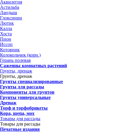
Аквилегия
Астильба
Ландыш
Глоксинии
Лютик
Калла
Хоста
Пион
Иссоп
Котовник
Колокольчик (корн.)
Герань полевая
Саженцы комнатных растений
Грунты, дренаж
Грунты, дренаж
Грунты специализированные
Грунты для рассады
Компоненты для грунтов
Грунты универсальные
Дренаж
Торф и торфобрикеты
Кора, щепа, мох
Товары для рассады
Товары для рассады
Печатные издания