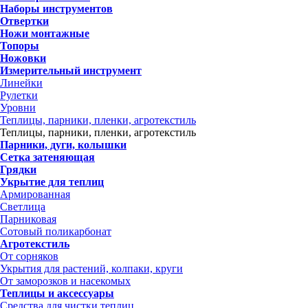
Наборы инструментов
Отвертки
Ножи монтажные
Топоры
Ножовки
Измерительный инструмент
Линейки
Рулетки
Уровни
Теплицы, парники, пленки, агротекстиль
Теплицы, парники, пленки, агротекстиль
Парники, дуги, колышки
Сетка затеняющая
Грядки
Укрытие для теплиц
Армированная
Светлица
Парниковая
Сотовый поликарбонат
Агротекстиль
От сорняков
Укрытия для растений, колпаки, круги
От заморозков и насекомых
Теплицы и аксессуары
Средства для чистки теплиц