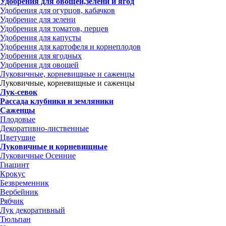
Удобрения для овощей,зелени и ягод
Удобрения для огурцов, кабачков
Удобрение для зелени
Удобрения для томатов, перцев
Удобрения для капусты
Удобрения для картофеля и корнеплодов
Удобрения для ягодных
Удобрения для овощей
Луковичные, корневищные и саженцы
Луковичные, корневищные и саженцы
Лук-севок
Рассада клубники и земляники
Саженцы
Плодовые
Декоративно-лиственные
Цветущие
Луковичные и корневищные
Луковичные Осенние
Гиацинт
Крокус
Безвременник
Вербейник
Рябчик
Лук декоративный
Тюльпан