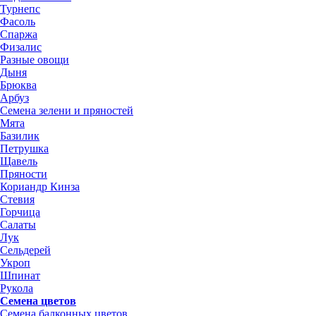
Турнепс
Фасоль
Спаржа
Физалис
Разные овощи
Дыня
Брюква
Арбуз
Семена зелени и пряностей
Мята
Базилик
Петрушка
Щавель
Пряности
Кориандр Кинза
Стевия
Горчица
Салаты
Лук
Сельдерей
Укроп
Шпинат
Рукола
Семена цветов
Семена балконных цветов