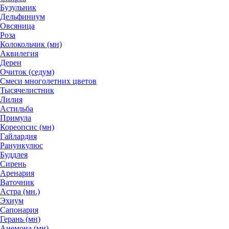
Бузульник
Дельфиниум
Овсяница
Роза
Колокольчик (мн)
Аквилегия
Дерен
Очиток (седум)
Смеси многолетних цветов
Тысячелистник
Лилия
Астильба
Примула
Кореопсис (мн)
Гайлардия
Ранункулюс
Буддлея
Сирень
Аренария
Ваточник
Астра (мн.)
Эхиум
Сапонария
Герань (мн)
Анемона (мн)