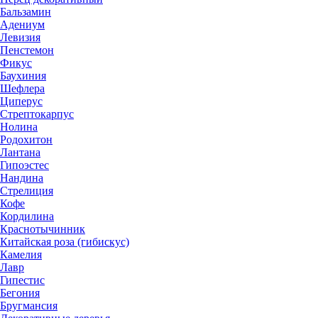
Бальзамин
Адениум
Левизия
Пенстемон
Фикус
Баухиния
Шефлера
Циперус
Стрептокарпус
Нолина
Родохитон
Лантана
Гипоэстес
Нандина
Стрелиция
Кофе
Кордилина
Краснотычинник
Китайская роза (гибискус)
Камелия
Лавр
Гипестис
Бегония
Бругмансия