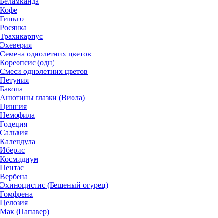
Беламканда
Кофе
Гинкго
Росянка
Трахикарпус
Эхеверия
Семена однолетних цветов
Кореопсис (одн)
Смеси однолетних цветов
Петуния
Бакопа
Анютины глазки (Виола)
Цинния
Немофила
Годеция
Сальвия
Календула
Иберис
Космидиум
Пентас
Вербена
Эхиноцистис (Бешеный огурец)
Гомфрена
Целозия
Мак (Папавер)