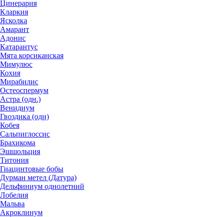
Цинерария
Кларкия
Ясколка
Амарант
Адонис
Катарантус
Мята корсиканская
Мимулюс
Кохия
Мирабилис
Остеоспермум
Астра (одн.)
Венидиум
Гвоздика (одн)
Кобея
Сальпиглоссис
Брахикома
Эшшольция
Титония
Гиацинтовые бобы
Дурман метел (Датура)
Дельфиниум однолетний
Лобелия
Мальва
Акроклинум