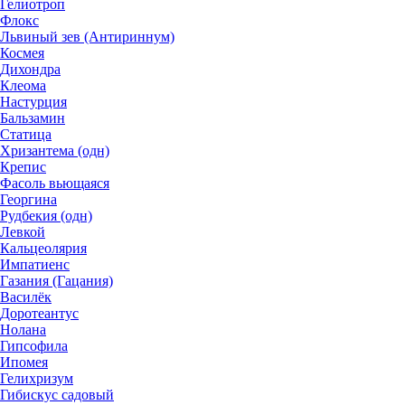
Гелиотроп
Флокс
Львиный зев (Антириннум)
Космея
Дихондра
Клеома
Настурция
Бальзамин
Статица
Хризантема (одн)
Крепис
Фасоль вьющаяся
Георгина
Рудбекия (одн)
Левкой
Кальцеолярия
Импатиенс
Газания (Гацания)
Василёк
Доротеантус
Нолана
Гипсофила
Ипомея
Гелихризум
Гибискус садовый