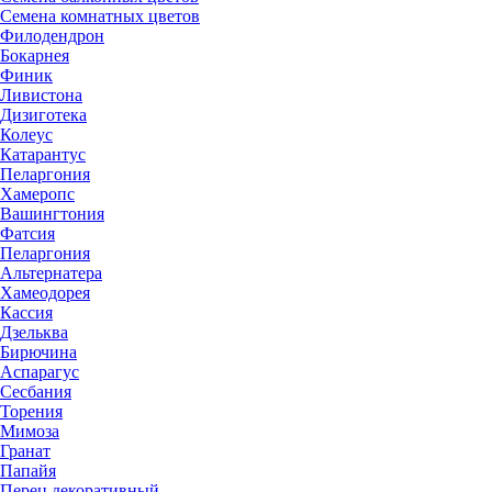
Семена комнатных цветов
Филодендрон
Бокарнея
Финик
Ливистона
Дизиготека
Колеус
Катарантус
Пеларгония
Хамеропс
Вашингтония
Фатсия
Пеларгония
Альтернатера
Хамеодорея
Кассия
Дзельква
Бирючина
Аспарагус
Сесбания
Торения
Мимоза
Гранат
Папайя
Перец декоративный