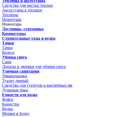
Теплицы и аксессуары
Средства для чистки теплиц
Аксессуары к теплице
Теплицы
Инвентарь
Инвентарь
Лестницы, стремянка
Компостеры
Строительные тазы и ведра
Тачки
Тачки
Колеса
Уборка снега
Сани
Лопаты и движки для уборки снега
Уличная санитария
Умывальники
Туалет дачный
Средства для туалетов и выгребных ям
Душевые баки
Емкости для воды
Фляги
Канистра
Ведра
Мешки в бочку