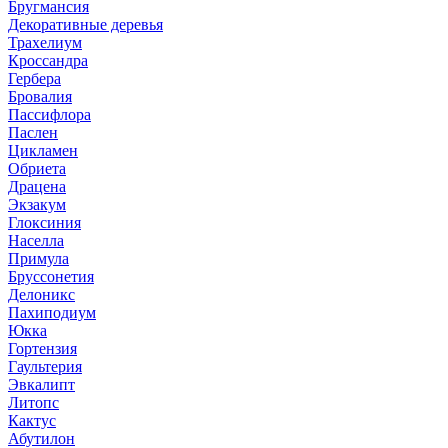
Бругмансия
Декоративные деревья
Трахелиум
Кроссандра
Гербера
Бровалия
Пассифлора
Паслен
Цикламен
Обриета
Драцена
Экзакум
Глоксиния
Населла
Примула
Бруссонетия
Делоникс
Пахиподиум
Юкка
Гортензия
Гаультерия
Эвкалипт
Литопс
Кактус
Абутилон