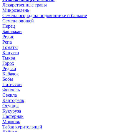
Лекарственные травы
Микрозелень
Семена огород на подоконнике и балконе
Семена овощей
Перец
Баклажан
Редис
Репа
Томаты
Капуста
Тыква
Горох
Редька
Кабачок
Бобы
Патиссон
Фенхель
Свекла
Картофель
Огурцы
Кукуруза
Пастернак
Морковь
Табак курительный