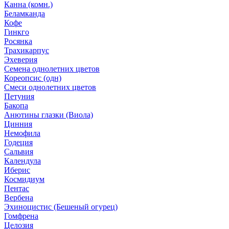
Канна (комн.)
Беламканда
Кофе
Гинкго
Росянка
Трахикарпус
Эхеверия
Семена однолетних цветов
Кореопсис (одн)
Смеси однолетних цветов
Петуния
Бакопа
Анютины глазки (Виола)
Цинния
Немофила
Годеция
Сальвия
Календула
Иберис
Космидиум
Пентас
Вербена
Эхиноцистис (Бешеный огурец)
Гомфрена
Целозия