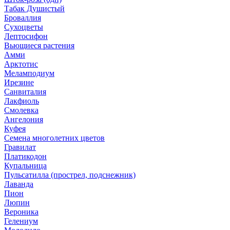
Табак Душистый
Броваллия
Сухоцветы
Лептосифон
Вьющиеся растения
Амми
Арктотис
Меламподиум
Ирезине
Санвиталия
Лакфиоль
Смолевка
Ангелония
Куфея
Семена многолетних цветов
Гравилат
Платикодон
Купальница
Пульсатилла (прострел, подснежник)
Лаванда
Пион
Люпин
Вероника
Гелениум