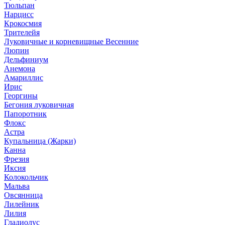
Тюльпан
Нарцисс
Крокосмия
Трителейя
Луковичные и корневищные Весенние
Люпин
Дельфиниум
Анемона
Амариллис
Ирис
Георгины
Бегония луковичная
Папоротник
Флокс
Астра
Купальница (Жарки)
Канна
Фрезия
Иксия
Колокольчик
Мальва
Овсянница
Лилейник
Лилия
Гладиолус