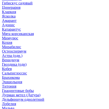
Гибискус садовый
Цинерария
Кларкия
Ясколка
Амарант
Адонис
Катарантус
Мята корсиканская
Мимулюс
Кохия
Мирабилис
Остеоспермум
Астра (одн.)
Венидиум
Гвоздика (одн)
Кобея
Сальпиглоссис
Брахикома
Эшшольция
Титония
Гиацинтовые бобы
Дурман метел (Датура)
Дельфиниум однолетний
Лобелия
Мальва