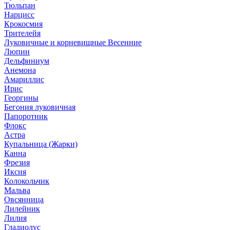
Тюльпан
Нарцисс
Крокосмия
Трителейя
Луковичные и корневищные Весенние
Люпин
Дельфиниум
Анемона
Амариллис
Ирис
Георгины
Бегония луковичная
Папоротник
Флокс
Астра
Купальница (Жарки)
Канна
Фрезия
Иксия
Колокольчик
Мальва
Овсянница
Лилейник
Лилия
Гладиолус