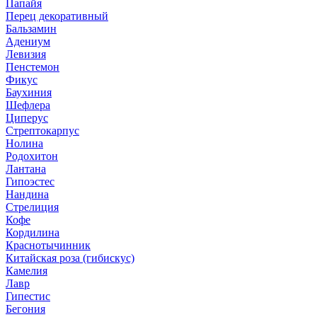
Папайя
Перец декоративный
Бальзамин
Адениум
Левизия
Пенстемон
Фикус
Баухиния
Шефлера
Циперус
Стрептокарпус
Нолина
Родохитон
Лантана
Гипоэстес
Нандина
Стрелиция
Кофе
Кордилина
Краснотычинник
Китайская роза (гибискус)
Камелия
Лавр
Гипестис
Бегония