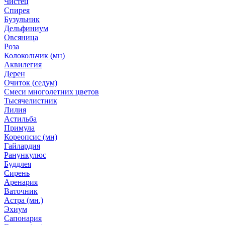
Чистец
Спирея
Бузульник
Дельфиниум
Овсяница
Роза
Колокольчик (мн)
Аквилегия
Дерен
Очиток (седум)
Смеси многолетних цветов
Тысячелистник
Лилия
Астильба
Примула
Кореопсис (мн)
Гайлардия
Ранункулюс
Буддлея
Сирень
Аренария
Ваточник
Астра (мн.)
Эхиум
Сапонария