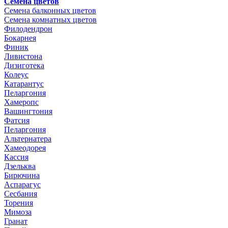
Семена цветов
Семена балконных цветов
Семена комнатных цветов
Филодендрон
Бокарнея
Финик
Ливистона
Дизиготека
Колеус
Катарантус
Пеларгония
Хамеропс
Вашингтония
Фатсия
Пеларгония
Альтернатера
Хамеодорея
Кассия
Дзельква
Бирючина
Аспарагус
Сесбания
Торения
Мимоза
Гранат