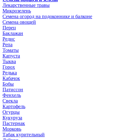
Лекарственные травы
Микрозелень
Семена огород на подоконнике и балконе
Семена овощей
Перец
Баклажан
Редис
Репа
Томаты
Капуста
Тыква
Горох
Редька
Кабачок
Бобы
Патиссон
Фенхель
Свекла
Картофель
Огурцы
Кукуруза
Пастернак
Морковь
Табак курительный