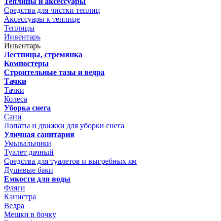
Теплицы и аксессуары
Средства для чистки теплиц
Аксессуары к теплице
Теплицы
Инвентарь
Инвентарь
Лестницы, стремянка
Компостеры
Строительные тазы и ведра
Тачки
Тачки
Колеса
Уборка снега
Сани
Лопаты и движки для уборки снега
Уличная санитария
Умывальники
Туалет дачный
Средства для туалетов и выгребных ям
Душевые баки
Емкости для воды
Фляги
Канистра
Ведра
Мешки в бочку