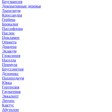
Бругмансия
Декоративные деревья
Трахелиум
Кроссандра
Гербера
Бровалия
Пассифлора
Паслен
Цикламен
Обриета
Драцена
Экзакум
Глоксиния
Населла
Примула
Бруссонетия
Делоникс
Пахиподиум
Юкка
Гортензия
Гаультерия
Эвкалипт
Литопс
Кактус
Абутилон