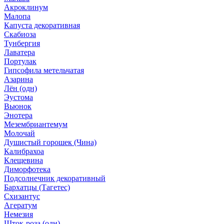
Акроклинум
Малопа
Капуста декоративная
Скабиоза
Тунбергия
Лаватера
Портулак
Гипсофила метельчатая
Азарина
Лён (одн)
Эустома
Вьюнок
Энотера
Мезембриантемум
Молочай
Душистый горошек (Чина)
Калибрахоа
Клещевина
Диморфотека
Подсолнечник декоративный
Бархатцы (Тагетес)
Схизантус
Агератум
Немезия
Шток-роза (одн)