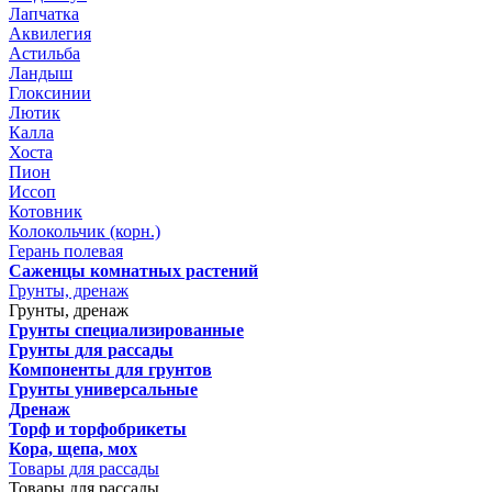
Лапчатка
Аквилегия
Астильба
Ландыш
Глоксинии
Лютик
Калла
Хоста
Пион
Иссоп
Котовник
Колокольчик (корн.)
Герань полевая
Саженцы комнатных растений
Грунты, дренаж
Грунты, дренаж
Грунты специализированные
Грунты для рассады
Компоненты для грунтов
Грунты универсальные
Дренаж
Торф и торфобрикеты
Кора, щепа, мох
Товары для рассады
Товары для рассады