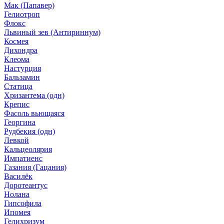
Мак (Папавер)
Гелиотроп
Флокс
Львиный зев (Антириннум)
Космея
Дихондра
Клеома
Настурция
Бальзамин
Статица
Хризантема (одн)
Крепис
Фасоль вьющаяся
Георгина
Рудбекия (одн)
Левкой
Кальцеолярия
Импатиенс
Газания (Гацания)
Василёк
Доротеантус
Нолана
Гипсофила
Ипомея
Гелихризум