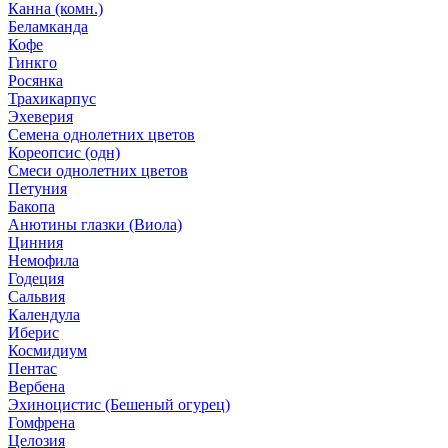
Канна (комн.)
Беламканда
Кофе
Гинкго
Росянка
Трахикарпус
Эхеверия
Семена однолетних цветов
Кореопсис (одн)
Смеси однолетних цветов
Петуния
Бакопа
Анютины глазки (Виола)
Цинния
Немофила
Годеция
Сальвия
Календула
Иберис
Космидиум
Пентас
Вербена
Эхиноцистис (Бешеный огурец)
Гомфрена
Целозия