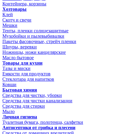
Контейнера, корзины
Хозтовары
Клей
Скотч и свечи
Мешки
Тенты, пленки солнцезащитные
Мухобойки и пылевыбивалки
Пакеты фасовочные, стрейч пленки
Шнуры, веревки
Ножницы, ножи канцелярские
Масло бытовое
Товары для кухни
Тазы и миски
Емкости для продуктов
Стеклотара для напитков
Ковши
Бытовая химия
Средства для чистки, уборки
Средства для чистки канализации
Средства для стирки
Мыло
Личная гигиена
Туалетная бумага, полотенца, салфетки
Антисептики от грибка и плесени
Средства от домашних вредителей