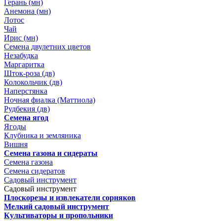
Герань (мн)
Анемона (мн)
Лотос
Чай
Ирис (мн)
Семена двулетних цветов
Незабудка
Маргаритка
Шток-роза (дв)
Колокольчик (дв)
Наперстянка
Ночная фиалка (Маттиола)
Рудбекия (дв)
Семена ягод
Ягоды
Клубника и земляника
Вишня
Семена газона и сидераты
Семена газона
Семена сидератов
Садовый инструмент
Садовый инструмент
Плоскорезы и извлекатели сорняков
Мелкий садовый инструмент
Культиваторы и пропольники