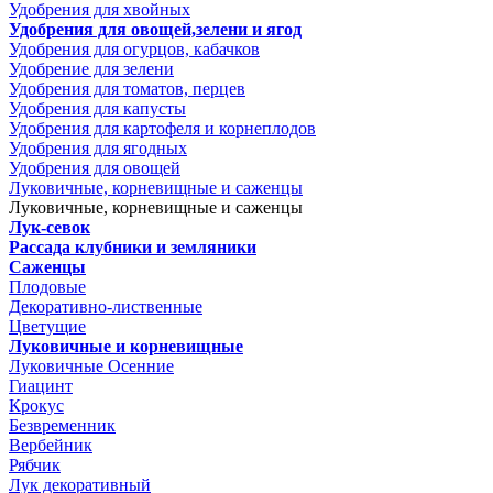
Удобрения для хвойных
Удобрения для овощей,зелени и ягод
Удобрения для огурцов, кабачков
Удобрение для зелени
Удобрения для томатов, перцев
Удобрения для капусты
Удобрения для картофеля и корнеплодов
Удобрения для ягодных
Удобрения для овощей
Луковичные, корневищные и саженцы
Луковичные, корневищные и саженцы
Лук-севок
Рассада клубники и земляники
Саженцы
Плодовые
Декоративно-лиственные
Цветущие
Луковичные и корневищные
Луковичные Осенние
Гиацинт
Крокус
Безвременник
Вербейник
Рябчик
Лук декоративный