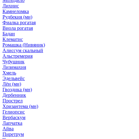
Молодило
Лихнис
Камнеломка
Рудбекия (мн)
Фиалка рогатая
Виола рогатая
Бадан
Клематис
Ромашка (Нивяник)
Алиссум скальный
Альстремерия
Чубушник
Лизимахия
Хмель
Эдельвейс
Лён (мн)
Гвоздика (мн)
Дербенник
Прострел
Хризантема (мн)
Гелиопсис
Вербаскум
Лапчатка
Айва
Пиретрум