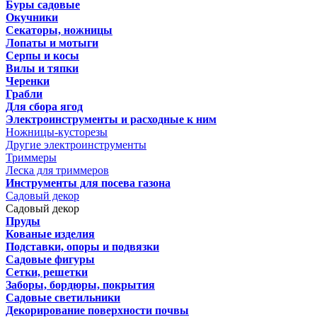
Буры садовые
Окучники
Секаторы, ножницы
Лопаты и мотыги
Серпы и косы
Вилы и тяпки
Черенки
Грабли
Для сбора ягод
Электроинструменты и расходные к ним
Ножницы-кусторезы
Другие электроинструменты
Триммеры
Леска для триммеров
Инструменты для посева газона
Садовый декор
Садовый декор
Пруды
Кованые изделия
Подставки, опоры и подвязки
Садовые фигуры
Сетки, решетки
Заборы, бордюры, покрытия
Садовые светильники
Декорирование поверхности почвы