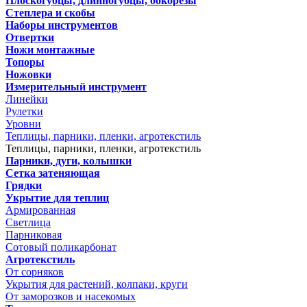
Плоскогубцы, длинногубцы, бокорезы
Степлера и скобы
Наборы инструментов
Отвертки
Ножи монтажные
Топоры
Ножовки
Измерительный инструмент
Линейки
Рулетки
Уровни
Теплицы, парники, пленки, агротекстиль
Теплицы, парники, пленки, агротекстиль
Парники, дуги, колышки
Сетка затеняющая
Грядки
Укрытие для теплиц
Армированная
Светлица
Парниковая
Сотовый поликарбонат
Агротекстиль
От сорняков
Укрытия для растений, колпаки, круги
От заморозков и насекомых