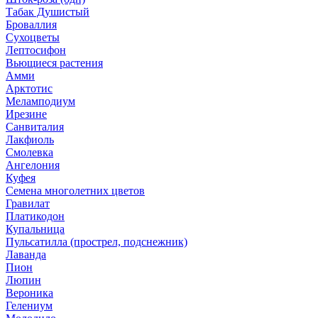
Табак Душистый
Броваллия
Сухоцветы
Лептосифон
Вьющиеся растения
Амми
Арктотис
Меламподиум
Ирезине
Санвиталия
Лакфиоль
Смолевка
Ангелония
Куфея
Семена многолетних цветов
Гравилат
Платикодон
Купальница
Пульсатилла (прострел, подснежник)
Лаванда
Пион
Люпин
Вероника
Гелениум