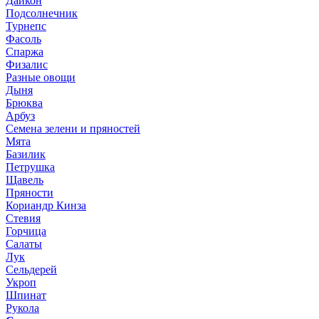
Дайкон
Подсолнечник
Турнепс
Фасоль
Спаржа
Физалис
Разные овощи
Дыня
Брюква
Арбуз
Семена зелени и пряностей
Мята
Базилик
Петрушка
Щавель
Пряности
Кориандр Кинза
Стевия
Горчица
Салаты
Лук
Сельдерей
Укроп
Шпинат
Рукола