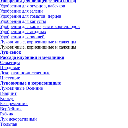
Удобрения для овощей,зелени и ягод
Удобрения для огурцов, кабачков
Удобрение для зелени
Удобрения для томатов, перцев
Удобрения для капусты
Удобрения для картофеля и корнеплодов
Удобрения для ягодных
Удобрения для овощей
Луковичные, корневищные и саженцы
Луковичные, корневищные и саженцы
Лук-севок
Рассада клубники и земляники
Саженцы
Плодовые
Декоративно-лиственные
Цветущие
Луковичные и корневищные
Луковичные Осенние
Гиацинт
Крокус
Безвременник
Вербейник
Рябчик
Лук декоративный
Тюльпан