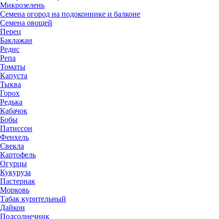
Микрозелень
Семена огород на подоконнике и балконе
Семена овощей
Перец
Баклажан
Редис
Репа
Томаты
Капуста
Тыква
Горох
Редька
Кабачок
Бобы
Патиссон
Фенхель
Свекла
Картофель
Огурцы
Кукуруза
Пастернак
Морковь
Табак курительный
Дайкон
Подсолнечник