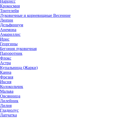
Нарцисс
Крокосмия
Трителейя
Луковичные и корневищные Весенние
Люпин
Дельфиниум
Анемона
Амариллис
Ирис
Георгины
Бегония луковичная
Папоротник
Флокс
Астра
Купальница (Жарки)
Канна
Фрезия
Иксия
Колокольчик
Мальва
Овсянница
Лилейник
Лилия
Гладиолус
Лапчатка