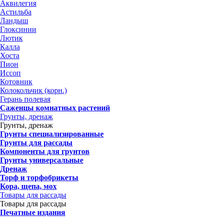
Аквилегия
Астильба
Ландыш
Глоксинии
Лютик
Калла
Хоста
Пион
Иссоп
Котовник
Колокольчик (корн.)
Герань полевая
Саженцы комнатных растений
Грунты, дренаж
Грунты, дренаж
Грунты специализированные
Грунты для рассады
Компоненты для грунтов
Грунты универсальные
Дренаж
Торф и торфобрикеты
Кора, щепа, мох
Товары для рассады
Товары для рассады
Печатные издания