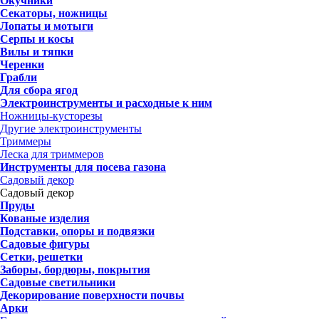
Окучники
Секаторы, ножницы
Лопаты и мотыги
Серпы и косы
Вилы и тяпки
Черенки
Грабли
Для сбора ягод
Электроинструменты и расходные к ним
Ножницы-кусторезы
Другие электроинструменты
Триммеры
Леска для триммеров
Инструменты для посева газона
Садовый декор
Садовый декор
Пруды
Кованые изделия
Подставки, опоры и подвязки
Садовые фигуры
Сетки, решетки
Заборы, бордюры, покрытия
Садовые светильники
Декорирование поверхности почвы
Арки