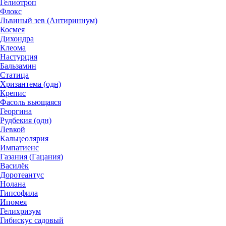
Гелиотроп
Флокс
Львиный зев (Антириннум)
Космея
Дихондра
Клеома
Настурция
Бальзамин
Статица
Хризантема (одн)
Крепис
Фасоль вьющаяся
Георгина
Рудбекия (одн)
Левкой
Кальцеолярия
Импатиенс
Газания (Гацания)
Василёк
Доротеантус
Нолана
Гипсофила
Ипомея
Гелихризум
Гибискус садовый