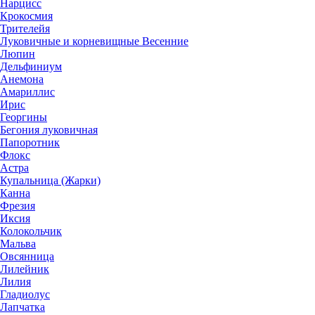
Нарцисс
Крокосмия
Трителейя
Луковичные и корневищные Весенние
Люпин
Дельфиниум
Анемона
Амариллис
Ирис
Георгины
Бегония луковичная
Папоротник
Флокс
Астра
Купальница (Жарки)
Канна
Фрезия
Иксия
Колокольчик
Мальва
Овсянница
Лилейник
Лилия
Гладиолус
Лапчатка