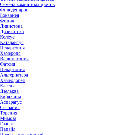
Семена комнатных цветов
Филодендрон
Бокарнея
Финик
Ливистона
Дизиготека
Колеус
Катарантус
Пеларгония
Хамеропс
Вашингтония
Фатсия
Пеларгония
Альтернатера
Хамеодорея
Кассия
Дзельква
Бирючина
Аспарагус
Сесбания
Торения
Мимоза
Гранат
Папайя
Перец декоративный