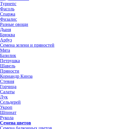
Турнепс
Фасоль
Спаржа
Физалис
Разные овощи
Дыня
Брюква
Арбуз
Семена зелени и пряностей
Мята
Базилик
Петрушка
Щавель
Пряности
Кориандр Кинза
Стевия
Горчица
Салаты
Лук
Сельдерей
Укроп
Шпинат
Рукола
Семена цветов
Семена балконных цветов