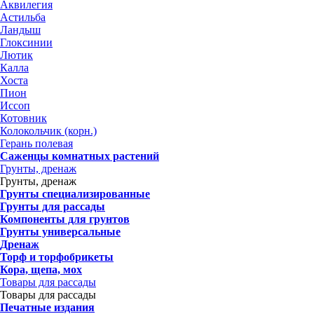
Аквилегия
Астильба
Ландыш
Глоксинии
Лютик
Калла
Хоста
Пион
Иссоп
Котовник
Колокольчик (корн.)
Герань полевая
Саженцы комнатных растений
Грунты, дренаж
Грунты, дренаж
Грунты специализированные
Грунты для рассады
Компоненты для грунтов
Грунты универсальные
Дренаж
Торф и торфобрикеты
Кора, щепа, мох
Товары для рассады
Товары для рассады
Печатные издания