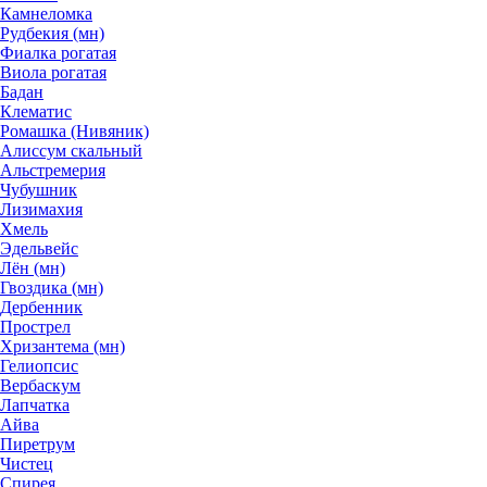
Камнеломка
Рудбекия (мн)
Фиалка рогатая
Виола рогатая
Бадан
Клематис
Ромашка (Нивяник)
Алиссум скальный
Альстремерия
Чубушник
Лизимахия
Хмель
Эдельвейс
Лён (мн)
Гвоздика (мн)
Дербенник
Прострел
Хризантема (мн)
Гелиопсис
Вербаскум
Лапчатка
Айва
Пиретрум
Чистец
Спирея