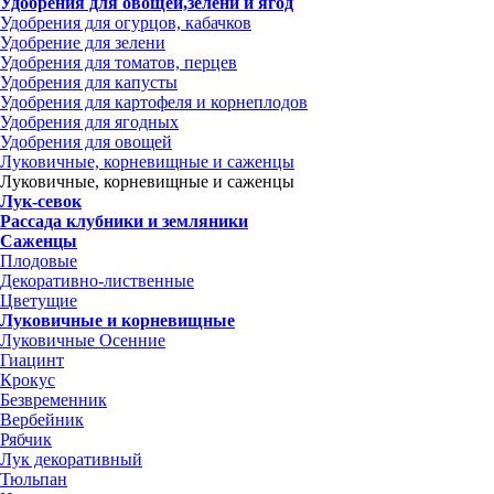
Удобрения для овощей,зелени и ягод
Удобрения для огурцов, кабачков
Удобрение для зелени
Удобрения для томатов, перцев
Удобрения для капусты
Удобрения для картофеля и корнеплодов
Удобрения для ягодных
Удобрения для овощей
Луковичные, корневищные и саженцы
Луковичные, корневищные и саженцы
Лук-севок
Рассада клубники и земляники
Саженцы
Плодовые
Декоративно-лиственные
Цветущие
Луковичные и корневищные
Луковичные Осенние
Гиацинт
Крокус
Безвременник
Вербейник
Рябчик
Лук декоративный
Тюльпан