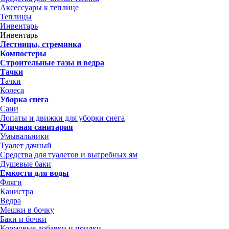
Аксессуары к теплице
Теплицы
Инвентарь
Инвентарь
Лестницы, стремянка
Компостеры
Строительные тазы и ведра
Тачки
Тачки
Колеса
Уборка снега
Сани
Лопаты и движки для уборки снега
Уличная санитария
Умывальники
Туалет дачный
Средства для туалетов и выгребных ям
Душевые баки
Емкости для воды
Фляги
Канистра
Ведра
Мешки в бочку
Баки и бочки
Кормовые добавки и поилки