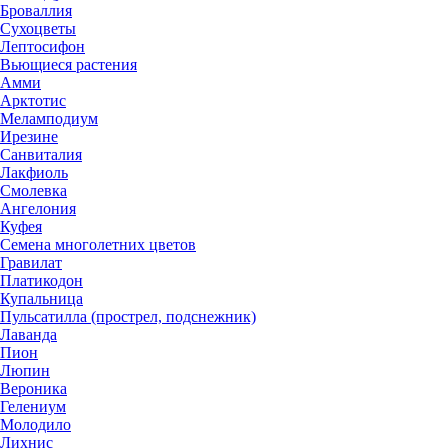
Броваллия
Сухоцветы
Лептосифон
Вьющиеся растения
Амми
Арктотис
Меламподиум
Ирезине
Санвиталия
Лакфиоль
Смолевка
Ангелония
Куфея
Семена многолетних цветов
Гравилат
Платикодон
Купальница
Пульсатилла (прострел, подснежник)
Лаванда
Пион
Люпин
Вероника
Гелениум
Молодило
Лихнис