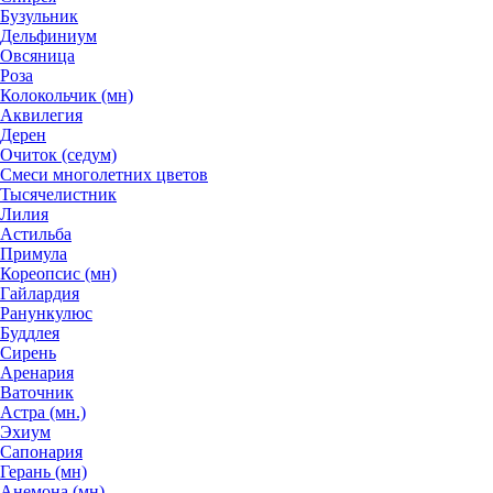
Бузульник
Дельфиниум
Овсяница
Роза
Колокольчик (мн)
Аквилегия
Дерен
Очиток (седум)
Смеси многолетних цветов
Тысячелистник
Лилия
Астильба
Примула
Кореопсис (мн)
Гайлардия
Ранункулюс
Буддлея
Сирень
Аренария
Ваточник
Астра (мн.)
Эхиум
Сапонария
Герань (мн)
Анемона (мн)