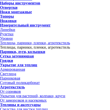
Наборы инструментов
Отвертки
Ножи монтажные
Топоры
Ножовки
Измерительный инструмент
Линейки
Рулетки
Уровни
Теплицы, парники, пленки, агротекстиль
Теплицы, парники, пленки, агротекстиль
Парники, дуги, колышки
Сетка затеняющая
Грядки
Укрытие для теплиц
Армированная
Светлица
Парниковая
Сотовый поликарбонат
Агротекстиль
От сорняков
Укрытия для растений, колпаки, круги
От заморозков и насекомых
Теплицы и аксессуары
Средства для чистки теплиц