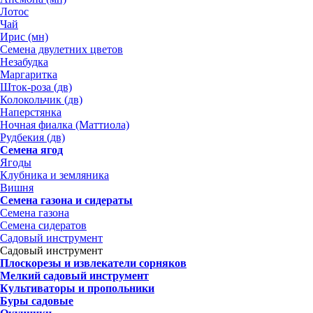
Лотос
Чай
Ирис (мн)
Семена двулетних цветов
Незабудка
Маргаритка
Шток-роза (дв)
Колокольчик (дв)
Наперстянка
Ночная фиалка (Маттиола)
Рудбекия (дв)
Семена ягод
Ягоды
Клубника и земляника
Вишня
Семена газона и сидераты
Семена газона
Семена сидератов
Садовый инструмент
Садовый инструмент
Плоскорезы и извлекатели сорняков
Мелкий садовый инструмент
Культиваторы и пропольники
Буры садовые