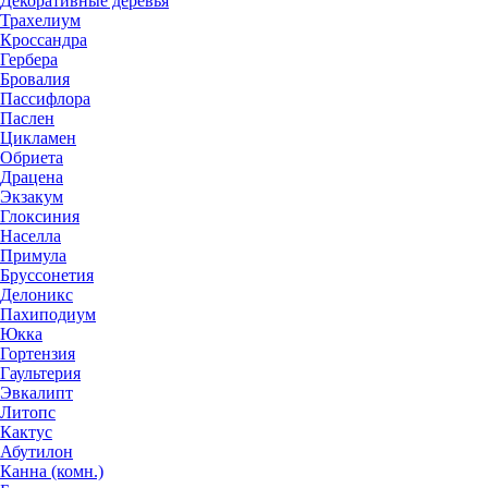
Декоративные деревья
Трахелиум
Кроссандра
Гербера
Бровалия
Пассифлора
Паслен
Цикламен
Обриета
Драцена
Экзакум
Глоксиния
Населла
Примула
Бруссонетия
Делоникс
Пахиподиум
Юкка
Гортензия
Гаультерия
Эвкалипт
Литопс
Кактус
Абутилон
Канна (комн.)