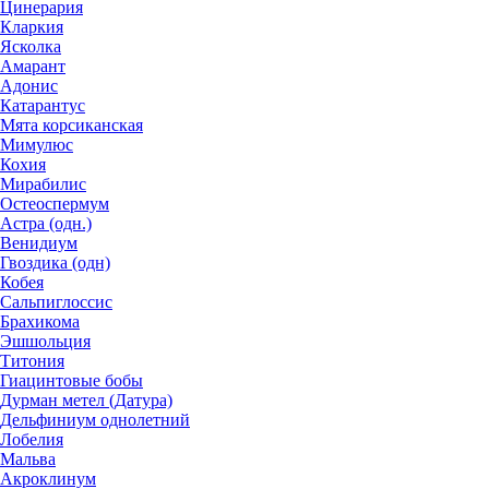
Цинерария
Кларкия
Ясколка
Амарант
Адонис
Катарантус
Мята корсиканская
Мимулюс
Кохия
Мирабилис
Остеоспермум
Астра (одн.)
Венидиум
Гвоздика (одн)
Кобея
Сальпиглоссис
Брахикома
Эшшольция
Титония
Гиацинтовые бобы
Дурман метел (Датура)
Дельфиниум однолетний
Лобелия
Мальва
Акроклинум