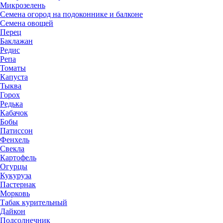
Микрозелень
Семена огород на подоконнике и балконе
Семена овощей
Перец
Баклажан
Редис
Репа
Томаты
Капуста
Тыква
Горох
Редька
Кабачок
Бобы
Патиссон
Фенхель
Свекла
Картофель
Огурцы
Кукуруза
Пастернак
Морковь
Табак курительный
Дайкон
Подсолнечник