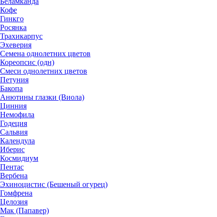
Беламканда
Кофе
Гинкго
Росянка
Трахикарпус
Эхеверия
Семена однолетних цветов
Кореопсис (одн)
Смеси однолетних цветов
Петуния
Бакопа
Анютины глазки (Виола)
Цинния
Немофила
Годеция
Сальвия
Календула
Иберис
Космидиум
Пентас
Вербена
Эхиноцистис (Бешеный огурец)
Гомфрена
Целозия
Мак (Папавер)