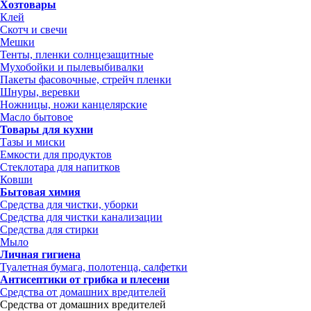
Хозтовары
Клей
Скотч и свечи
Мешки
Тенты, пленки солнцезащитные
Мухобойки и пылевыбивалки
Пакеты фасовочные, стрейч пленки
Шнуры, веревки
Ножницы, ножи канцелярские
Масло бытовое
Товары для кухни
Тазы и миски
Емкости для продуктов
Стеклотара для напитков
Ковши
Бытовая химия
Средства для чистки, уборки
Средства для чистки канализации
Средства для стирки
Мыло
Личная гигиена
Туалетная бумага, полотенца, салфетки
Антисептики от грибка и плесени
Средства от домашних вредителей
Средства от домашних вредителей