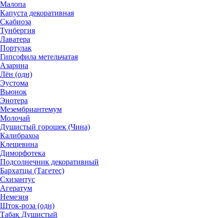
Малопа
Капуста декоративная
Скабиоза
Тунбергия
Лаватера
Портулак
Гипсофила метельчатая
Азарина
Лён (одн)
Эустома
Вьюнок
Энотера
Мезембриантемум
Молочай
Душистый горошек (Чина)
Калибрахоа
Клещевина
Диморфотека
Подсолнечник декоративный
Бархатцы (Тагетес)
Схизантус
Агератум
Немезия
Шток-роза (одн)
Табак Душистый