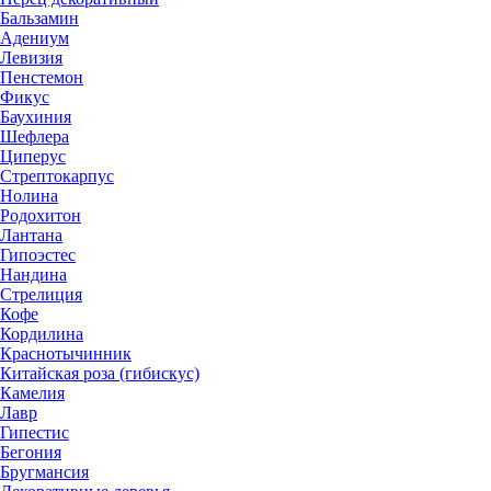
Бальзамин
Адениум
Левизия
Пенстемон
Фикус
Баухиния
Шефлера
Циперус
Стрептокарпус
Нолина
Родохитон
Лантана
Гипоэстес
Нандина
Стрелиция
Кофе
Кордилина
Краснотычинник
Китайская роза (гибискус)
Камелия
Лавр
Гипестис
Бегония
Бругмансия