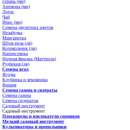
Герань (мн)
Анемона (мн)
Лотос
Чай
Ирис (мн)
Семена двулетних цветов
Незабудка
Маргаритка
Шток-роза (дв)
Колокольчик (дв)
Наперстянка
Ночная фиалка (Маттиола)
Рудбекия (дв)
Семена ягод
Ягоды
Клубника и земляника
Вишня
Семена газона и сидераты
Семена газона
Семена сидератов
Садовый инструмент
Садовый инструмент
Плоскорезы и извлекатели сорняков
Мелкий садовый инструмент
Культиваторы и пропольники