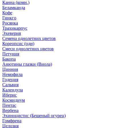
Канна (комн.)
Беламканда
Кофе
Гинкго
Росянка
Трахикарпус
Эхеверия
Семена однолетних цветов
Кореопсис (одн)
Смеси однолетних цветов
Петуния
Бакопа
Анютины глазки (Виола)
Цинния
Немофила
Годеция
Сальвия
Календула
Иберис
Космидиум
Пентас
Вербена
Эхиноцистис (Бешеный огурец)
Гомфрена
Целозия