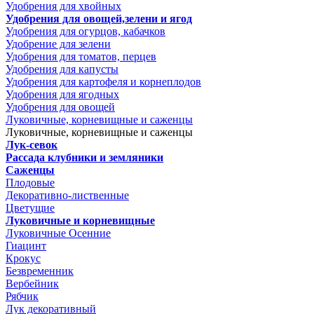
Удобрения для хвойных
Удобрения для овощей,зелени и ягод
Удобрения для огурцов, кабачков
Удобрение для зелени
Удобрения для томатов, перцев
Удобрения для капусты
Удобрения для картофеля и корнеплодов
Удобрения для ягодных
Удобрения для овощей
Луковичные, корневищные и саженцы
Луковичные, корневищные и саженцы
Лук-севок
Рассада клубники и земляники
Саженцы
Плодовые
Декоративно-лиственные
Цветущие
Луковичные и корневищные
Луковичные Осенние
Гиацинт
Крокус
Безвременник
Вербейник
Рябчик
Лук декоративный