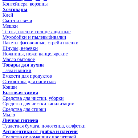
Контейнера, корзины
Хозтовары
Клей
Скотч и свечи
Мешки
Тенты, пленки солнцезащитные
Мухобойки и пылевыбивалки
Пакеты фасовочные, стрейч пленки
Шнуры, веревки
Ножницы, ножи канцелярские
Масло бытовое
Товары для кухни
Тазы и миски
Емкости для продуктов
Стеклотара для напитков
Ковши
Бытовая химия
Средства для чистки, уборки
Средства для чистки канализации
Средства для стирки
Мыло
Личная гигиена
Туалетная бумага, полотенца, салфетки
Антисептики от грибка и плесени
Средства от домашних вредителей