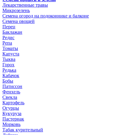
Лекарственные травы
Микрозелень
Семена огород на подоконнике и балконе
Семена овощей
Перец
Баклажан
Редис
Репа
Томаты
Капуста
Тыква
Горох
Редька
Кабачок
Бобы
Патиссон
Фенхель
Свекла
Картофель
Огурцы
Кукуруза
Пастернак
Морковь
Табак курительный