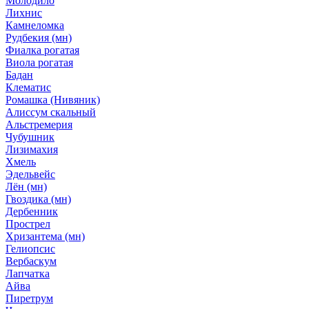
Молодило
Лихнис
Камнеломка
Рудбекия (мн)
Фиалка рогатая
Виола рогатая
Бадан
Клематис
Ромашка (Нивяник)
Алиссум скальный
Альстремерия
Чубушник
Лизимахия
Хмель
Эдельвейс
Лён (мн)
Гвоздика (мн)
Дербенник
Прострел
Хризантема (мн)
Гелиопсис
Вербаскум
Лапчатка
Айва
Пиретрум