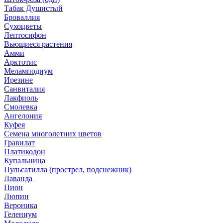
Табак Душистый
Броваллия
Сухоцветы
Лептосифон
Вьющиеся растения
Амми
Арктотис
Меламподиум
Ирезине
Санвиталия
Лакфиоль
Смолевка
Ангелония
Куфея
Семена многолетних цветов
Гравилат
Платикодон
Купальница
Пульсатилла (прострел, подснежник)
Лаванда
Пион
Люпин
Вероника
Гелениум