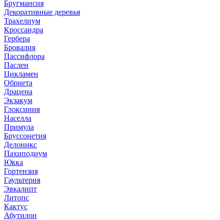
Бругмансия
Декоративные деревья
Трахелиум
Кроссандра
Гербера
Бровалия
Пассифлора
Паслен
Цикламен
Обриета
Драцена
Экзакум
Глоксиния
Населла
Примула
Бруссонетия
Делоникс
Пахиподиум
Юкка
Гортензия
Гаультерия
Эвкалипт
Литопс
Кактус
Абутилон