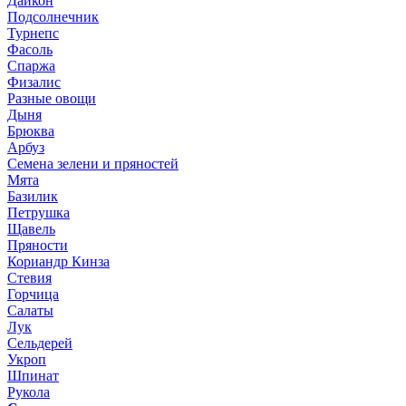
Дайкон
Подсолнечник
Турнепс
Фасоль
Спаржа
Физалис
Разные овощи
Дыня
Брюква
Арбуз
Семена зелени и пряностей
Мята
Базилик
Петрушка
Щавель
Пряности
Кориандр Кинза
Стевия
Горчица
Салаты
Лук
Сельдерей
Укроп
Шпинат
Рукола