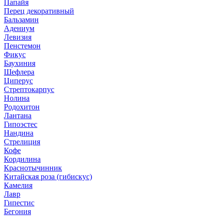
Папайя
Перец декоративный
Бальзамин
Адениум
Левизия
Пенстемон
Фикус
Баухиния
Шефлера
Циперус
Стрептокарпус
Нолина
Родохитон
Лантана
Гипоэстес
Нандина
Стрелиция
Кофе
Кордилина
Краснотычинник
Китайская роза (гибискус)
Камелия
Лавр
Гипестис
Бегония