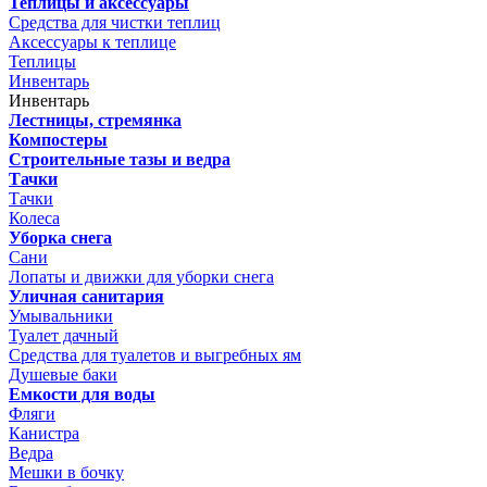
Теплицы и аксессуары
Средства для чистки теплиц
Аксессуары к теплице
Теплицы
Инвентарь
Инвентарь
Лестницы, стремянка
Компостеры
Строительные тазы и ведра
Тачки
Тачки
Колеса
Уборка снега
Сани
Лопаты и движки для уборки снега
Уличная санитария
Умывальники
Туалет дачный
Средства для туалетов и выгребных ям
Душевые баки
Емкости для воды
Фляги
Канистра
Ведра
Мешки в бочку