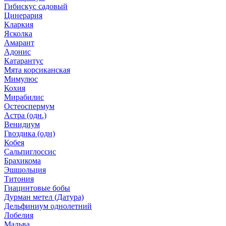
Гибискус садовый
Цинерария
Кларкия
Ясколка
Амарант
Адонис
Катарантус
Мята корсиканская
Мимулюс
Кохия
Мирабилис
Остеоспермум
Астра (одн.)
Венидиум
Гвоздика (одн)
Кобея
Сальпиглоссис
Брахикома
Эшшольция
Титония
Гиацинтовые бобы
Дурман метел (Датура)
Дельфиниум однолетний
Лобелия
Мальва