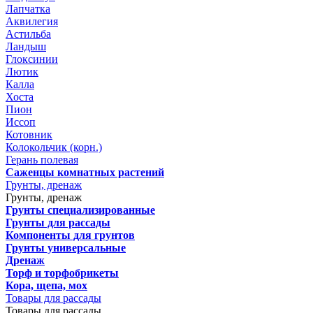
Лапчатка
Аквилегия
Астильба
Ландыш
Глоксинии
Лютик
Калла
Хоста
Пион
Иссоп
Котовник
Колокольчик (корн.)
Герань полевая
Саженцы комнатных растений
Грунты, дренаж
Грунты, дренаж
Грунты специализированные
Грунты для рассады
Компоненты для грунтов
Грунты универсальные
Дренаж
Торф и торфобрикеты
Кора, щепа, мох
Товары для рассады
Товары для рассады