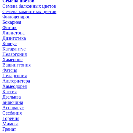
Семена цветов
Семена балконных цветов
Семена комнатных цветов
Филодендрон
Бокарнея
Финик
Ливистона
Дизиготека
Колеус
Катарантус
Пеларгония
Хамеропс
Вашингтония
Фатсия
Пеларгония
Альтернатера
Хамеодорея
Кассия
Дзельква
Бирючина
Аспарагус
Сесбания
Торения
Мимоза
Гранат