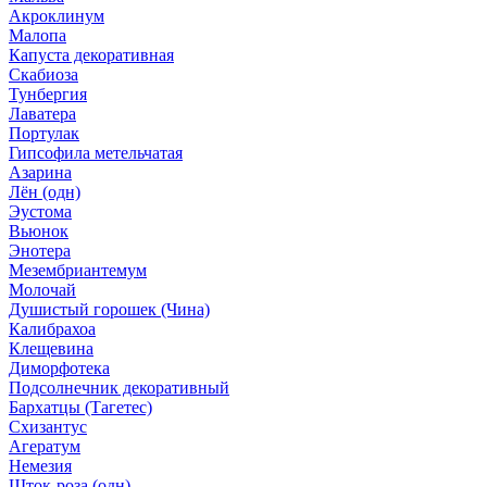
Акроклинум
Малопа
Капуста декоративная
Скабиоза
Тунбергия
Лаватера
Портулак
Гипсофила метельчатая
Азарина
Лён (одн)
Эустома
Вьюнок
Энотера
Мезембриантемум
Молочай
Душистый горошек (Чина)
Калибрахоа
Клещевина
Диморфотека
Подсолнечник декоративный
Бархатцы (Тагетес)
Схизантус
Агератум
Немезия
Шток-роза (одн)