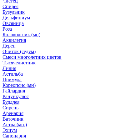
Чистец
Спирея
Бузульник
Дельфиниум
Овсяница
Роза
Колокольчик (мн)
Аквилегия
Дерен
Очиток (седум)
Смеси многолетних цветов
Тысячелистник
Лилия
Астильба
Примула
Кореопсис (мн)
Гайлардия
Ранункулюс
Буддлея
Сирень
Аренария
Ваточник
Астра (мн.)
Эхиум
Сапонария