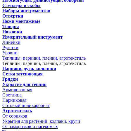
Плоскогубцы, длинногубцы, бокорезы
Степлера и скобы
Наборы инструментов
Отвертки
Ножи монтажные
Топоры
Ножовки
Измерительный инструмент
Линейки
Рулетки
Уровни
Теплицы, парники, пленки, агротекстиль
Теплицы, парники, пленки, агротекстиль
Парники, дуги, колышки
Сетка затеняющая
Грядки
Укрытие для теплиц
Армированная
Светлица
Парниковая
Сотовый поликарбонат
Агротекстиль
От сорняков
Укрытия для растений, колпаки, круги
От заморозков и насекомых