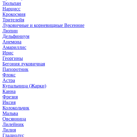
Тюльпан
Нарцисс
Крокосмия
Трителейя
Луковичные и корневищные Весенние
Люпин
Дельфиниум
Анемона
Амариллис
Ирис
Георгины
Бегония луковичная
Папоротник
Флокс
Астра
Купальница (Жарки)
Канна
Фрезия
Иксия
Колокольчик
Мальва
Овсянница
Лилейник
Лилия
Гладиолус