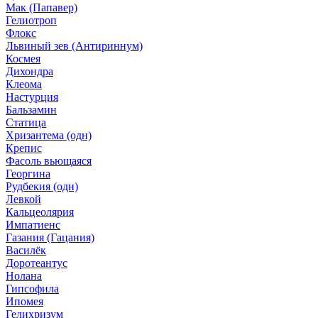
Мак (Папавер)
Гелиотроп
Флокс
Львиный зев (Антириннум)
Космея
Дихондра
Клеома
Настурция
Бальзамин
Статица
Хризантема (одн)
Крепис
Фасоль вьющаяся
Георгина
Рудбекия (одн)
Левкой
Кальцеолярия
Импатиенс
Газания (Гацания)
Василёк
Доротеантус
Нолана
Гипсофила
Ипомея
Гелихризум