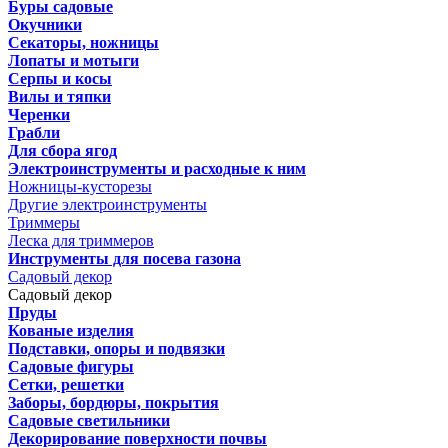
Буры садовые
Окучники
Секаторы, ножницы
Лопаты и мотыги
Серпы и косы
Вилы и тяпки
Черенки
Грабли
Для сбора ягод
Электроинструменты и расходные к ним
Ножницы-кусторезы
Другие электроинструменты
Триммеры
Леска для триммеров
Инструменты для посева газона
Садовый декор
Садовый декор
Пруды
Кованые изделия
Подставки, опоры и подвязки
Садовые фигуры
Сетки, решетки
Заборы, бордюры, покрытия
Садовые светильники
Декорирование поверхности почвы