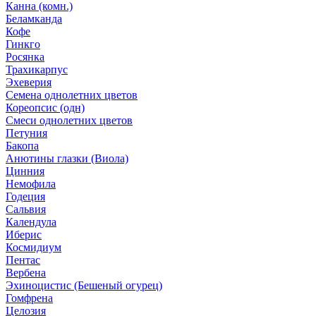
Канна (комн.)
Беламканда
Кофе
Гинкго
Росянка
Трахикарпус
Эхеверия
Семена однолетних цветов
Кореопсис (одн)
Смеси однолетних цветов
Петуния
Бакопа
Анютины глазки (Виола)
Цинния
Немофила
Годеция
Сальвия
Календула
Иберис
Космидиум
Пентас
Вербена
Эхиноцистис (Бешеный огурец)
Гомфрена
Целозия