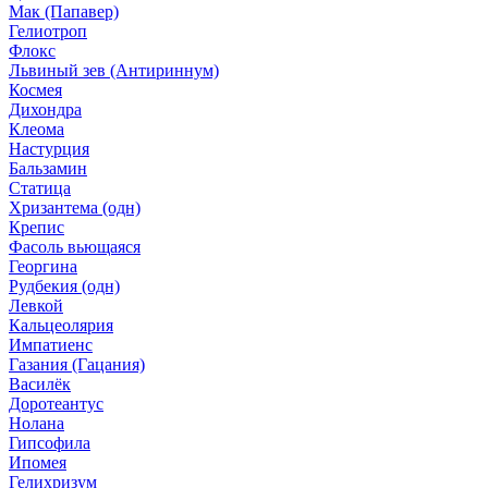
Мак (Папавер)
Гелиотроп
Флокс
Львиный зев (Антириннум)
Космея
Дихондра
Клеома
Настурция
Бальзамин
Статица
Хризантема (одн)
Крепис
Фасоль вьющаяся
Георгина
Рудбекия (одн)
Левкой
Кальцеолярия
Импатиенс
Газания (Гацания)
Василёк
Доротеантус
Нолана
Гипсофила
Ипомея
Гелихризум