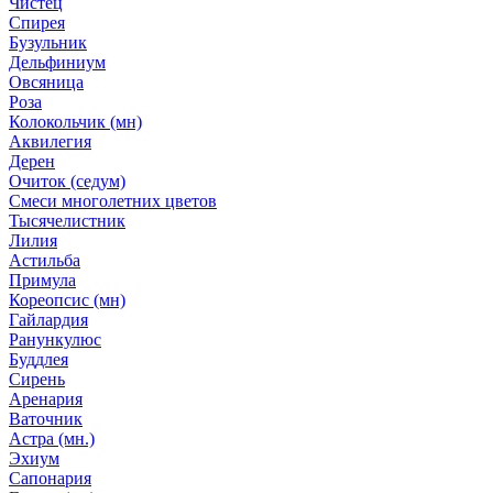
Чистец
Спирея
Бузульник
Дельфиниум
Овсяница
Роза
Колокольчик (мн)
Аквилегия
Дерен
Очиток (седум)
Смеси многолетних цветов
Тысячелистник
Лилия
Астильба
Примула
Кореопсис (мн)
Гайлардия
Ранункулюс
Буддлея
Сирень
Аренария
Ваточник
Астра (мн.)
Эхиум
Сапонария