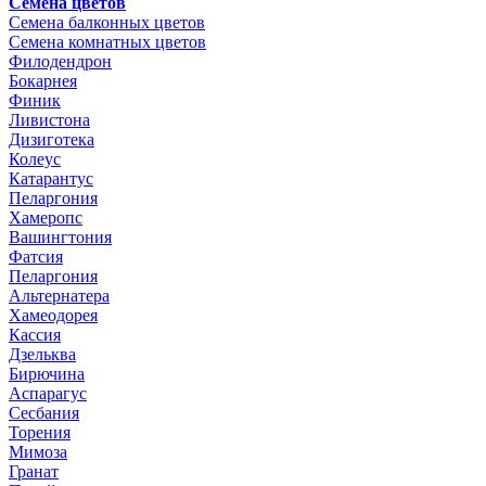
Семена цветов
Семена балконных цветов
Семена комнатных цветов
Филодендрон
Бокарнея
Финик
Ливистона
Дизиготека
Колеус
Катарантус
Пеларгония
Хамеропс
Вашингтония
Фатсия
Пеларгония
Альтернатера
Хамеодорея
Кассия
Дзельква
Бирючина
Аспарагус
Сесбания
Торения
Мимоза
Гранат