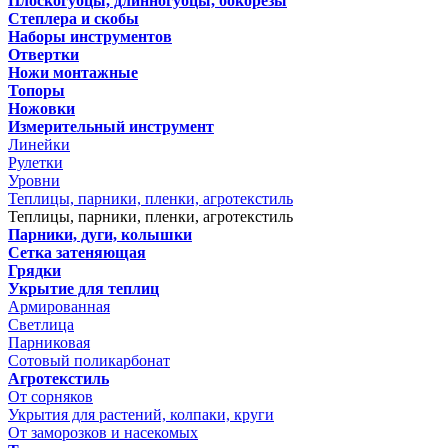
Плоскогубцы, длинногубцы, бокорезы
Степлера и скобы
Наборы инструментов
Отвертки
Ножи монтажные
Топоры
Ножовки
Измерительный инструмент
Линейки
Рулетки
Уровни
Теплицы, парники, пленки, агротекстиль
Теплицы, парники, пленки, агротекстиль
Парники, дуги, колышки
Сетка затеняющая
Грядки
Укрытие для теплиц
Армированная
Светлица
Парниковая
Сотовый поликарбонат
Агротекстиль
От сорняков
Укрытия для растений, колпаки, круги
От заморозков и насекомых