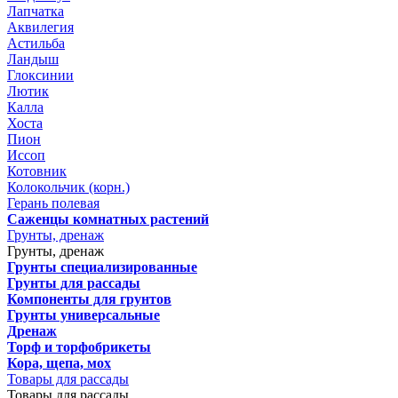
Лапчатка
Аквилегия
Астильба
Ландыш
Глоксинии
Лютик
Калла
Хоста
Пион
Иссоп
Котовник
Колокольчик (корн.)
Герань полевая
Саженцы комнатных растений
Грунты, дренаж
Грунты, дренаж
Грунты специализированные
Грунты для рассады
Компоненты для грунтов
Грунты универсальные
Дренаж
Торф и торфобрикеты
Кора, щепа, мох
Товары для рассады
Товары для рассады