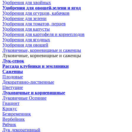
Удобрения для хвойных
Удобрения для овощей,зелени и ягод
Удобрения для огурцов, кабачков
Удобрение для зелени
Удобрения для томатов, перцев
Удобрения для капусты
Удобрения для картофеля и корнеплодов
Удобрения для ягодных
Удобрения для овощей
Луковичные, корневищные и саженцы
Луковичные, корневищные и саженцы
Лук-севок
Рассада клубники и земляники
Саженцы
Плодовые
Декоративно-лиственные
Цветущие
Луковичные и корневищные
Луковичные Осенние
Гиацинт
Крокус
Безвременник
Вербейник
Рябчик
Лук декоративный