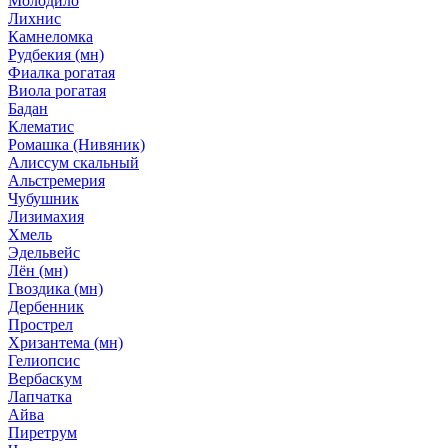
Молодило
Лихнис
Камнеломка
Рудбекия (мн)
Фиалка рогатая
Виола рогатая
Бадан
Клематис
Ромашка (Нивяник)
Алиссум скальный
Альстремерия
Чубушник
Лизимахия
Хмель
Эдельвейс
Лён (мн)
Гвоздика (мн)
Дербенник
Прострел
Хризантема (мн)
Гелиопсис
Вербаскум
Лапчатка
Айва
Пиретрум