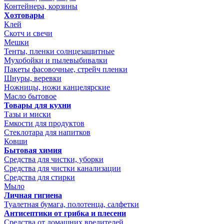
Контейнера, корзины
Хозтовары
Клей
Скотч и свечи
Мешки
Тенты, пленки солнцезащитные
Мухобойки и пылевыбивалки
Пакеты фасовочные, стрейч пленки
Шнуры, веревки
Ножницы, ножи канцелярские
Масло бытовое
Товары для кухни
Тазы и миски
Емкости для продуктов
Стеклотара для напитков
Ковши
Бытовая химия
Средства для чистки, уборки
Средства для чистки канализации
Средства для стирки
Мыло
Личная гигиена
Туалетная бумага, полотенца, салфетки
Антисептики от грибка и плесени
Средства от домашних вредителей