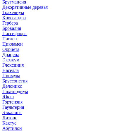
Бругмансия
Декоративные деревья
Трахелиум
Кроссандра
Гербера
Бровалия
Пассифлора
Паслен
Цикламен
Обриета
Драцена
Экзакум
Глоксиния
Населла
Примула
Бруссонетия
Делоникс
Пахиподиум
Юкка
Гортензия
Гаультерия
Эвкалипт
Литопс
Кактус
Абутилон