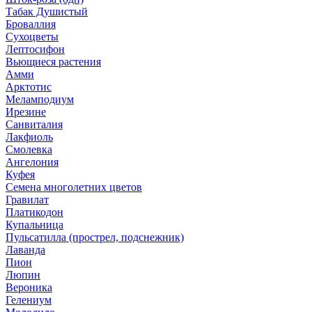
Табак Душистый
Броваллия
Сухоцветы
Лептосифон
Вьющиеся растения
Амми
Арктотис
Меламподиум
Ирезине
Санвиталия
Лакфиоль
Смолевка
Ангелония
Куфея
Семена многолетних цветов
Гравилат
Платикодон
Купальница
Пульсатилла (прострел, подснежник)
Лаванда
Пион
Люпин
Вероника
Гелениум