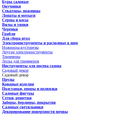
Буры садовые
Окучники
Секаторы, ножницы
Лопаты и мотыги
Серпы и косы
Вилы и тяпки
Черенки
Грабли
Для сбора ягод
Электроинструменты и расходные к ним
Ножницы-кусторезы
Другие электроинструменты
Триммеры
Леска для триммеров
Инструменты для посева газона
Садовый декор
Садовый декор
Пруды
Кованые изделия
Подставки, опоры и подвязки
Садовые фигуры
Сетки, решетки
Заборы, бордюры, покрытия
Садовые светильники
Декорирование поверхности почвы