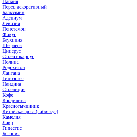
Папайя
Перец декоративный
Бальзамин
Адениум
Левизия
Пенстемон
Фикус
Баухиния
Шефлера
Циперус
Стрептокарпус
Нолина
Родохитон
Лантана
Гипоэстес
Нандина
Стрелиция
Кофе
Кордилина
Краснотычинник
Китайская роза (гибискус)
Камелия
Лавр
Гипестис
Бегония