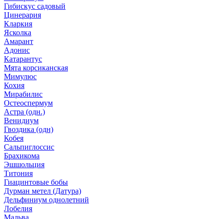
Гибискус садовый
Цинерария
Кларкия
Ясколка
Амарант
Адонис
Катарантус
Мята корсиканская
Мимулюс
Кохия
Мирабилис
Остеоспермум
Астра (одн.)
Венидиум
Гвоздика (одн)
Кобея
Сальпиглоссис
Брахикома
Эшшольция
Титония
Гиацинтовые бобы
Дурман метел (Датура)
Дельфиниум однолетний
Лобелия
Мальва