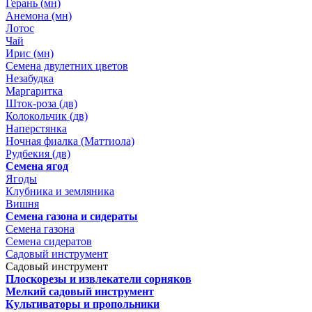
Герань (мн)
Анемона (мн)
Лотос
Чай
Ирис (мн)
Семена двулетних цветов
Незабудка
Маргаритка
Шток-роза (дв)
Колокольчик (дв)
Наперстянка
Ночная фиалка (Маттиола)
Рудбекия (дв)
Семена ягод
Ягоды
Клубника и земляника
Вишня
Семена газона и сидераты
Семена газона
Семена сидератов
Садовый инструмент
Садовый инструмент
Плоскорезы и извлекатели сорняков
Мелкий садовый инструмент
Культиваторы и пропольники