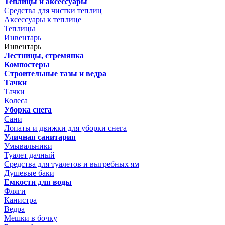
Теплицы и аксессуары
Средства для чистки теплиц
Аксессуары к теплице
Теплицы
Инвентарь
Инвентарь
Лестницы, стремянка
Компостеры
Строительные тазы и ведра
Тачки
Тачки
Колеса
Уборка снега
Сани
Лопаты и движки для уборки снега
Уличная санитария
Умывальники
Туалет дачный
Средства для туалетов и выгребных ям
Душевые баки
Емкости для воды
Фляги
Канистра
Ведра
Мешки в бочку