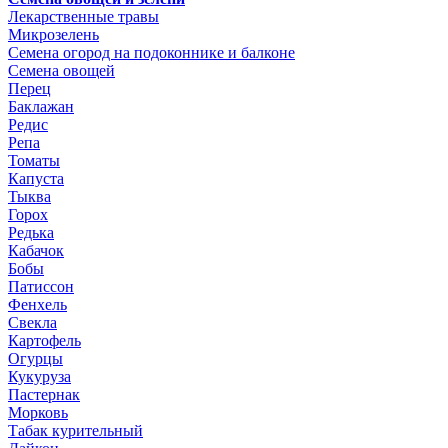
Лекарственные травы
Микрозелень
Семена огород на подоконнике и балконе
Семена овощей
Перец
Баклажан
Редис
Репа
Томаты
Капуста
Тыква
Горох
Редька
Кабачок
Бобы
Патиссон
Фенхель
Свекла
Картофель
Огурцы
Кукуруза
Пастернак
Морковь
Табак курительный