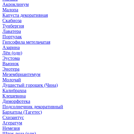
Акроклинум
Малопа
Капуста декоративная
Скабиоза
Тунбергия
Лаватера
Портулак
Гипсофила метельчатая
Азарина
Лён (одн)
Эустома
Вьюнок
Энотера
Мезембриантемум
Молочай
Душистый горошек (Чина)
Калибрахоа
Клещевина
Диморфотека
Подсолнечник декоративный
Бархатцы (Тагетес)
Схизантус
Агератум
Немезия
Шток-роза (одн)