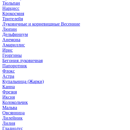
Тюльпан
Нарцисс
Крокосмия
Трителейя
Луковичные и корневищные Весенние
Люпин
Дельфиниум
Анемона
Амариллис
Ирис
Георгины
Бегония луковичная
Папоротник
Флокс
Астра
Купальница (Жарки)
Канна
Фрезия
Иксия
Колокольчик
Мальва
Овсянница
Лилейник
Лилия
Гладиолус