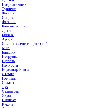
Дайкон
Подсолнечник
Турнепс
Фасоль
Спаржа
Физалис
Разные овощи
Дыня
Брюква
Арбуз
Семена зелени и пряностей
Мята
Базилик
Петрушка
Щавель
Пряности
Кориандр Кинза
Стевия
Горчица
Салаты
Лук
Сельдерей
Укроп
Шпинат
Рукола