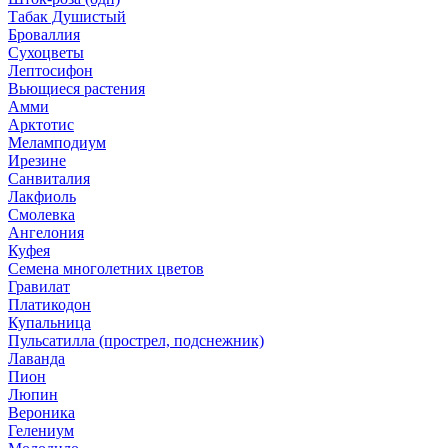
Табак Душистый
Броваллия
Сухоцветы
Лептосифон
Вьющиеся растения
Амми
Арктотис
Меламподиум
Ирезине
Санвиталия
Лакфиоль
Смолевка
Ангелония
Куфея
Семена многолетних цветов
Гравилат
Платикодон
Купальница
Пульсатилла (прострел, подснежник)
Лаванда
Пион
Люпин
Вероника
Гелениум