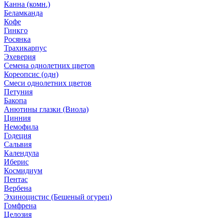
Канна (комн.)
Беламканда
Кофе
Гинкго
Росянка
Трахикарпус
Эхеверия
Семена однолетних цветов
Кореопсис (одн)
Смеси однолетних цветов
Петуния
Бакопа
Анютины глазки (Виола)
Цинния
Немофила
Годеция
Сальвия
Календула
Иберис
Космидиум
Пентас
Вербена
Эхиноцистис (Бешеный огурец)
Гомфрена
Целозия