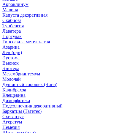
Акроклинум
Малопа
Капуста декоративная
Скабиоза
Тунбергия
Лаватера
Портулак
Гипсофила метельчатая
Азарина
Лён (одн)
Эустома
Вьюнок
Энотера
Мезембриантемум
Молочай
Душистый горошек (Чина)
Калибрахоа
Клещевина
Диморфотека
Подсолнечник декоративный
Бархатцы (Тагетес)
Схизантус
Агератум
Немезия
Шток-роза (одн)