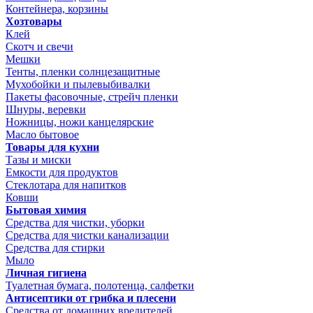
Контейнера, корзины
Хозтовары
Клей
Скотч и свечи
Мешки
Тенты, пленки солнцезащитные
Мухобойки и пылевыбивалки
Пакеты фасовочные, стрейч пленки
Шнуры, веревки
Ножницы, ножи канцелярские
Масло бытовое
Товары для кухни
Тазы и миски
Емкости для продуктов
Стеклотара для напитков
Ковши
Бытовая химия
Средства для чистки, уборки
Средства для чистки канализации
Средства для стирки
Мыло
Личная гигиена
Туалетная бумага, полотенца, салфетки
Антисептики от грибка и плесени
Средства от домашних вредителей