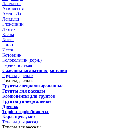
Лапчатка
Аквилегия
Астильба
Ландыш
Глоксинии
Лютик
Калла
Хоста
Пион
Иссоп
Котовник
Колокольчик (корн.)
Герань полевая
Саженцы комнатных растений
Грунты, дренаж
Грунты, дренаж
Грунты специализированные
Грунты для рассады
Компоненты для грунтов
Грунты универсальные
Дренаж
Торф и торфобрикеты
Кора, щепа, мох
Товары для рассады
Товары для рассады