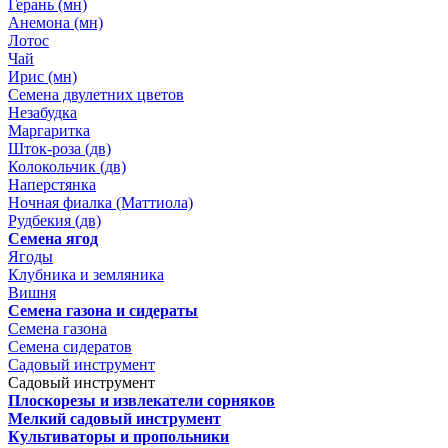
Герань (мн)
Анемона (мн)
Лотос
Чай
Ирис (мн)
Семена двулетних цветов
Незабудка
Маргаритка
Шток-роза (дв)
Колокольчик (дв)
Наперстянка
Ночная фиалка (Маттиола)
Рудбекия (дв)
Семена ягод
Ягоды
Клубника и земляника
Вишня
Семена газона и сидераты
Семена газона
Семена сидератов
Садовый инструмент
Садовый инструмент
Плоскорезы и извлекатели сорняков
Мелкий садовый инструмент
Культиваторы и пропольники