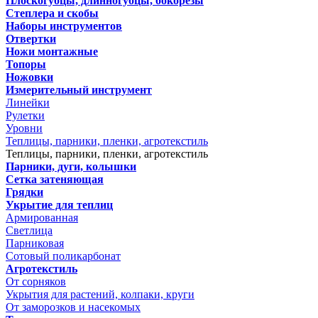
Плоскогубцы, длинногубцы, бокорезы
Степлера и скобы
Наборы инструментов
Отвертки
Ножи монтажные
Топоры
Ножовки
Измерительный инструмент
Линейки
Рулетки
Уровни
Теплицы, парники, пленки, агротекстиль
Теплицы, парники, пленки, агротекстиль
Парники, дуги, колышки
Сетка затеняющая
Грядки
Укрытие для теплиц
Армированная
Светлица
Парниковая
Сотовый поликарбонат
Агротекстиль
От сорняков
Укрытия для растений, колпаки, круги
От заморозков и насекомых