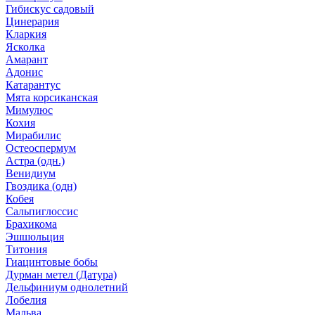
Гибискус садовый
Цинерария
Кларкия
Ясколка
Амарант
Адонис
Катарантус
Мята корсиканская
Мимулюс
Кохия
Мирабилис
Остеоспермум
Астра (одн.)
Венидиум
Гвоздика (одн)
Кобея
Сальпиглоссис
Брахикома
Эшшольция
Титония
Гиацинтовые бобы
Дурман метел (Датура)
Дельфиниум однолетний
Лобелия
Мальва