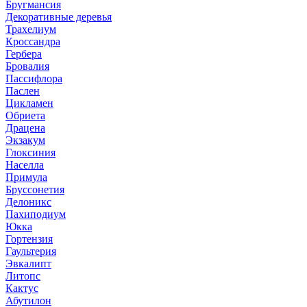
Бругмансия
Декоративные деревья
Трахелиум
Кроссандра
Гербера
Бровалия
Пассифлора
Паслен
Цикламен
Обриета
Драцена
Экзакум
Глоксиния
Населла
Примула
Бруссонетия
Делоникс
Пахиподиум
Юкка
Гортензия
Гаультерия
Эвкалипт
Литопс
Кактус
Абутилон