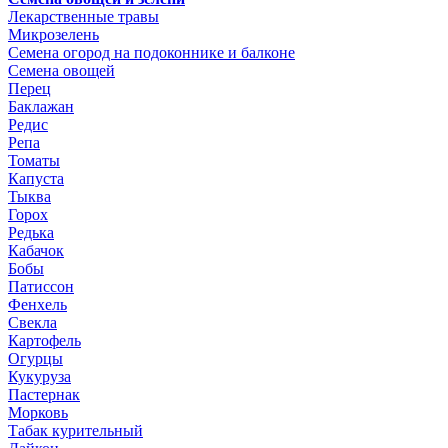
Лекарственные травы
Микрозелень
Семена огород на подоконнике и балконе
Семена овощей
Перец
Баклажан
Редис
Репа
Томаты
Капуста
Тыква
Горох
Редька
Кабачок
Бобы
Патиссон
Фенхель
Свекла
Картофель
Огурцы
Кукуруза
Пастернак
Морковь
Табак курительный