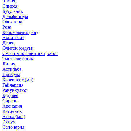
Чистец
Спирея
Бузульник
Дельфиниум
Овсяница
Роза
Колокольчик (мн)
Аквилегия
Дерен
Очиток (седум)
Смеси многолетних цветов
Тысячелистник
Лилия
Астильба
Примула
Кореопсис (мн)
Гайлардия
Ранункулюс
Буддлея
Сирень
Аренария
Ваточник
Астра (мн.)
Эхиум
Сапонария