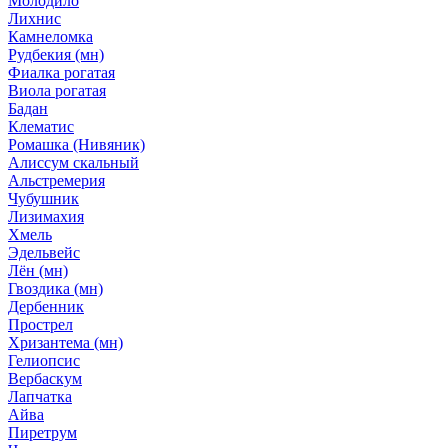
Молодило
Лихнис
Камнеломка
Рудбекия (мн)
Фиалка рогатая
Виола рогатая
Бадан
Клематис
Ромашка (Нивяник)
Алиссум скальный
Альстремерия
Чубушник
Лизимахия
Хмель
Эдельвейс
Лён (мн)
Гвоздика (мн)
Дербенник
Прострел
Хризантема (мн)
Гелиопсис
Вербаскум
Лапчатка
Айва
Пиретрум