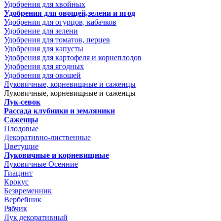
Удобрения для хвойных
Удобрения для овощей,зелени и ягод
Удобрения для огурцов, кабачков
Удобрение для зелени
Удобрения для томатов, перцев
Удобрения для капусты
Удобрения для картофеля и корнеплодов
Удобрения для ягодных
Удобрения для овощей
Луковичные, корневищные и саженцы
Луковичные, корневищные и саженцы
Лук-севок
Рассада клубники и земляники
Саженцы
Плодовые
Декоративно-лиственные
Цветущие
Луковичные и корневищные
Луковичные Осенние
Гиацинт
Крокус
Безвременник
Вербейник
Рябчик
Лук декоративный