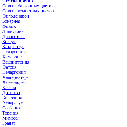
Семена цветов
Семена балконных цветов
Семена комнатных цветов
Филодендрон
Бокарнея
Финик
Ливистона
Дизиготека
Колеус
Катарантус
Пеларгония
Хамеропс
Вашингтония
Фатсия
Пеларгония
Альтернатера
Хамеодорея
Кассия
Дзельква
Бирючина
Аспарагус
Сесбания
Торения
Мимоза
Гранат