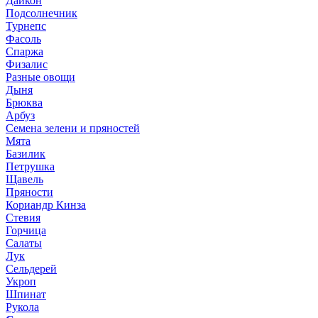
Дайкон
Подсолнечник
Турнепс
Фасоль
Спаржа
Физалис
Разные овощи
Дыня
Брюква
Арбуз
Семена зелени и пряностей
Мята
Базилик
Петрушка
Щавель
Пряности
Кориандр Кинза
Стевия
Горчица
Салаты
Лук
Сельдерей
Укроп
Шпинат
Рукола