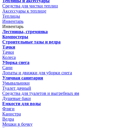
Теплицы и аксессуары
Средства для чистки теплиц
Аксессуары к теплице
Теплицы
Инвентарь
Инвентарь
Лестницы, стремянка
Компостеры
Строительные тазы и ведра
Тачки
Тачки
Колеса
Уборка снега
Сани
Лопаты и движки для уборки снега
Уличная санитария
Умывальники
Туалет дачный
Средства для туалетов и выгребных ям
Душевые баки
Емкости для воды
Фляги
Канистра
Ведра
Мешки в бочку