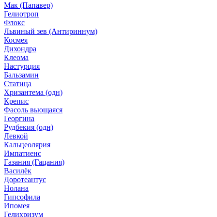
Мак (Папавер)
Гелиотроп
Флокс
Львиный зев (Антириннум)
Космея
Дихондра
Клеома
Настурция
Бальзамин
Статица
Хризантема (одн)
Крепис
Фасоль вьющаяся
Георгина
Рудбекия (одн)
Левкой
Кальцеолярия
Импатиенс
Газания (Гацания)
Василёк
Доротеантус
Нолана
Гипсофила
Ипомея
Гелихризум