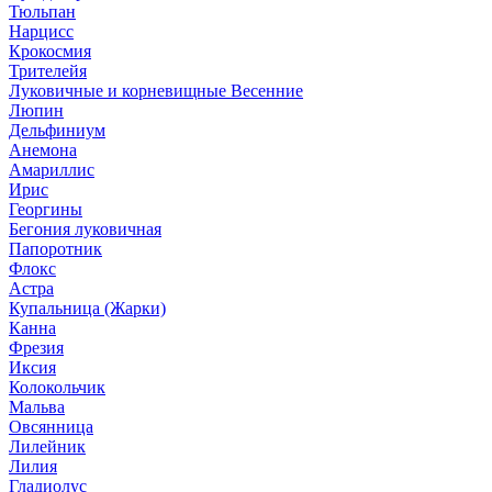
Тюльпан
Нарцисс
Крокосмия
Трителейя
Луковичные и корневищные Весенние
Люпин
Дельфиниум
Анемона
Амариллис
Ирис
Георгины
Бегония луковичная
Папоротник
Флокс
Астра
Купальница (Жарки)
Канна
Фрезия
Иксия
Колокольчик
Мальва
Овсянница
Лилейник
Лилия
Гладиолус