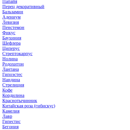
Папайя
Перец декоративный
Бальзамин
Адениум
Левизия
Пенстемон
Фикус
Баухиния
Шефлера
Циперус
Стрептокарпус
Нолина
Родохитон
Лантана
Гипоэстес
Нандина
Стрелиция
Кофе
Кордилина
Краснотычинник
Китайская роза (гибискус)
Камелия
Лавр
Гипестис
Бегония