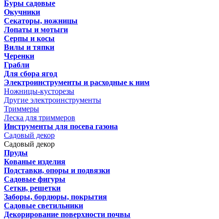
Буры садовые
Окучники
Секаторы, ножницы
Лопаты и мотыги
Серпы и косы
Вилы и тяпки
Черенки
Грабли
Для сбора ягод
Электроинструменты и расходные к ним
Ножницы-кусторезы
Другие электроинструменты
Триммеры
Леска для триммеров
Инструменты для посева газона
Садовый декор
Садовый декор
Пруды
Кованые изделия
Подставки, опоры и подвязки
Садовые фигуры
Сетки, решетки
Заборы, бордюры, покрытия
Садовые светильники
Декорирование поверхности почвы