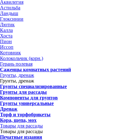
Аквилегия
Астильба
Ландыш
Глоксинии
Лютик
Калла
Хоста
Пион
Иссоп
Котовник
Колокольчик (корн.)
Герань полевая
Саженцы комнатных растений
Грунты, дренаж
Грунты, дренаж
Грунты специализированные
Грунты для рассады
Компоненты для грунтов
Грунты универсальные
Дренаж
Торф и торфобрикеты
Кора, щепа, мох
Товары для рассады
Товары для рассады
Печатные издания