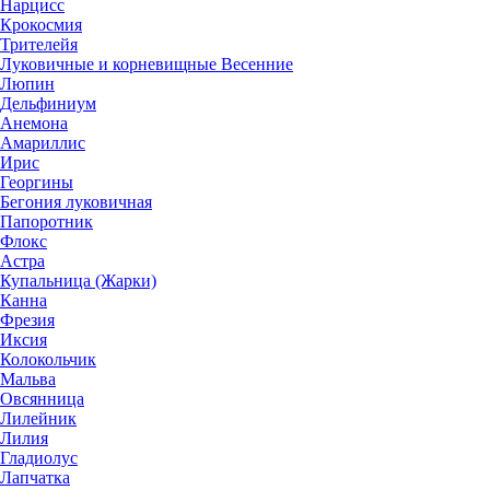
Нарцисс
Крокосмия
Трителейя
Луковичные и корневищные Весенние
Люпин
Дельфиниум
Анемона
Амариллис
Ирис
Георгины
Бегония луковичная
Папоротник
Флокс
Астра
Купальница (Жарки)
Канна
Фрезия
Иксия
Колокольчик
Мальва
Овсянница
Лилейник
Лилия
Гладиолус
Лапчатка