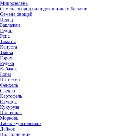
Микрозелень
Семена огород на подоконнике и балконе
Семена овощей
Перец
Баклажан
Редис
Репа
Томаты
Капуста
Тыква
Горох
Редька
Кабачок
Бобы
Патиссон
Фенхель
Свекла
Картофель
Огурцы
Кукуруза
Пастернак
Морковь
Табак курительный
Дайкон
Подсолнечник