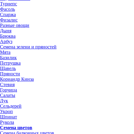
Турнепс
Фасоль
Спаржа
Физалис
Разные овощи
Дыня
Брюква
Арбуз
Семена зелени и пряностей
Мята
Базилик
Петрушка
Щавель
Пряности
Кориандр Кинза
Стевия
Горчица
Салаты
Лук
Сельдерей
Укроп
Шпинат
Рукола
Семена цветов
Семена балконных цветов