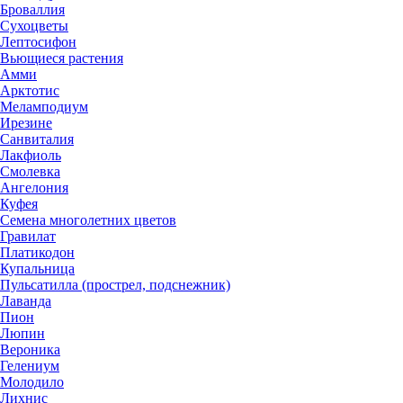
Броваллия
Сухоцветы
Лептосифон
Вьющиеся растения
Амми
Арктотис
Меламподиум
Ирезине
Санвиталия
Лакфиоль
Смолевка
Ангелония
Куфея
Семена многолетних цветов
Гравилат
Платикодон
Купальница
Пульсатилла (прострел, подснежник)
Лаванда
Пион
Люпин
Вероника
Гелениум
Молодило
Лихнис