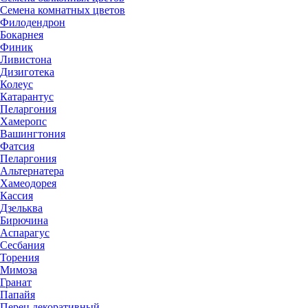
Семена комнатных цветов
Филодендрон
Бокарнея
Финик
Ливистона
Дизиготека
Колеус
Катарантус
Пеларгония
Хамеропс
Вашингтония
Фатсия
Пеларгония
Альтернатера
Хамеодорея
Кассия
Дзельква
Бирючина
Аспарагус
Сесбания
Торения
Мимоза
Гранат
Папайя
Перец декоративный