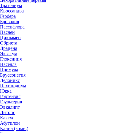
Декоративные деревья
Трахелиум
Кроссандра
Гербера
Бровалия
Пассифлора
Паслен
Цикламен
Обриета
Драцена
Экзакум
Глоксиния
Населла
Примула
Бруссонетия
Делоникс
Пахиподиум
Юкка
Гортензия
Гаультерия
Эвкалипт
Литопс
Кактус
Абутилон
Канна (комн.)