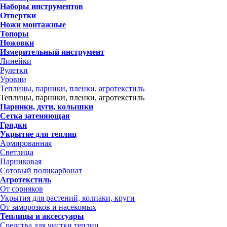
Наборы инструментов
Отвертки
Ножи монтажные
Топоры
Ножовки
Измерительный инструмент
Линейки
Рулетки
Уровни
Теплицы, парники, пленки, агротекстиль
Теплицы, парники, пленки, агротекстиль
Парники, дуги, колышки
Сетка затеняющая
Грядки
Укрытие для теплиц
Армированная
Светлица
Парниковая
Сотовый поликарбонат
Агротекстиль
От сорняков
Укрытия для растений, колпаки, круги
От заморозков и насекомых
Теплицы и аксессуары
Средства для чистки теплиц