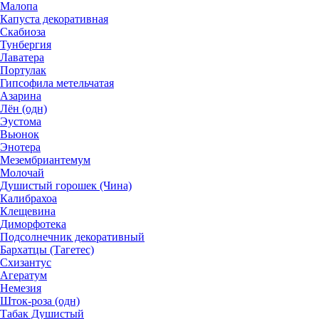
Малопа
Капуста декоративная
Скабиоза
Тунбергия
Лаватера
Портулак
Гипсофила метельчатая
Азарина
Лён (одн)
Эустома
Вьюнок
Энотера
Мезембриантемум
Молочай
Душистый горошек (Чина)
Калибрахоа
Клещевина
Диморфотека
Подсолнечник декоративный
Бархатцы (Тагетес)
Схизантус
Агератум
Немезия
Шток-роза (одн)
Табак Душистый