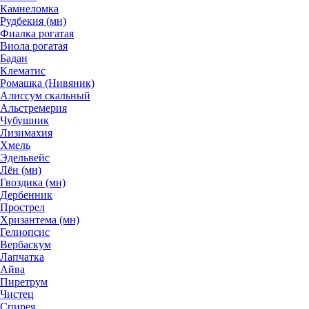
Камнеломка
Рудбекия (мн)
Фиалка рогатая
Виола рогатая
Бадан
Клематис
Ромашка (Нивяник)
Алиссум скальный
Альстремерия
Чубушник
Лизимахия
Хмель
Эдельвейс
Лён (мн)
Гвоздика (мн)
Дербенник
Прострел
Хризантема (мн)
Гелиопсис
Вербаскум
Лапчатка
Айва
Пиретрум
Чистец
Спирея