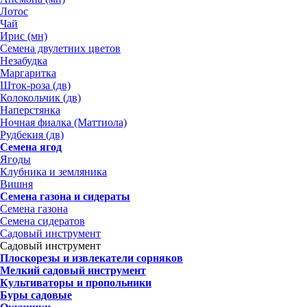
Лотос
Чай
Ирис (мн)
Семена двулетних цветов
Незабудка
Маргаритка
Шток-роза (дв)
Колокольчик (дв)
Наперстянка
Ночная фиалка (Маттиола)
Рудбекия (дв)
Семена ягод
Ягоды
Клубника и земляника
Вишня
Семена газона и сидераты
Семена газона
Семена сидератов
Садовый инструмент
Садовый инструмент
Плоскорезы и извлекатели сорняков
Мелкий садовый инструмент
Культиваторы и пропольники
Буры садовые