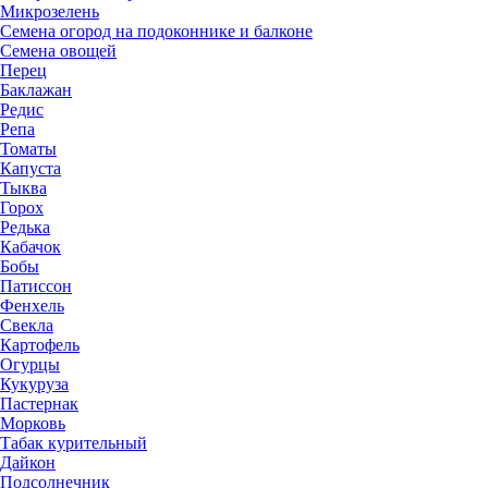
Микрозелень
Семена огород на подоконнике и балконе
Семена овощей
Перец
Баклажан
Редис
Репа
Томаты
Капуста
Тыква
Горох
Редька
Кабачок
Бобы
Патиссон
Фенхель
Свекла
Картофель
Огурцы
Кукуруза
Пастернак
Морковь
Табак курительный
Дайкон
Подсолнечник