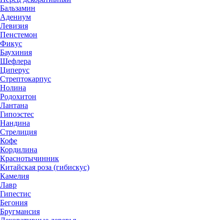
Бальзамин
Адениум
Левизия
Пенстемон
Фикус
Баухиния
Шефлера
Циперус
Стрептокарпус
Нолина
Родохитон
Лантана
Гипоэстес
Нандина
Стрелиция
Кофе
Кордилина
Краснотычинник
Китайская роза (гибискус)
Камелия
Лавр
Гипестис
Бегония
Бругмансия