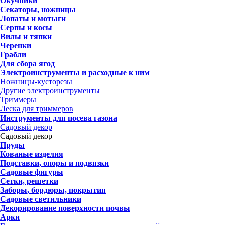
Окучники
Секаторы, ножницы
Лопаты и мотыги
Серпы и косы
Вилы и тяпки
Черенки
Грабли
Для сбора ягод
Электроинструменты и расходные к ним
Ножницы-кусторезы
Другие электроинструменты
Триммеры
Леска для триммеров
Инструменты для посева газона
Садовый декор
Садовый декор
Пруды
Кованые изделия
Подставки, опоры и подвязки
Садовые фигуры
Сетки, решетки
Заборы, бордюры, покрытия
Садовые светильники
Декорирование поверхности почвы
Арки