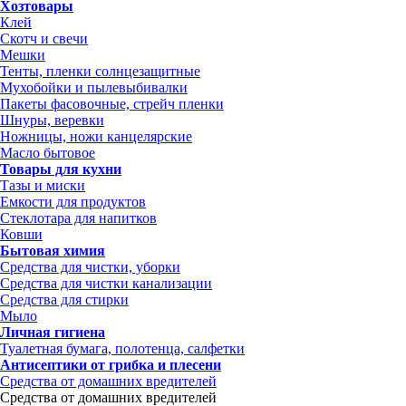
Хозтовары
Клей
Скотч и свечи
Мешки
Тенты, пленки солнцезащитные
Мухобойки и пылевыбивалки
Пакеты фасовочные, стрейч пленки
Шнуры, веревки
Ножницы, ножи канцелярские
Масло бытовое
Товары для кухни
Тазы и миски
Емкости для продуктов
Стеклотара для напитков
Ковши
Бытовая химия
Средства для чистки, уборки
Средства для чистки канализации
Средства для стирки
Мыло
Личная гигиена
Туалетная бумага, полотенца, салфетки
Антисептики от грибка и плесени
Средства от домашних вредителей
Средства от домашних вредителей