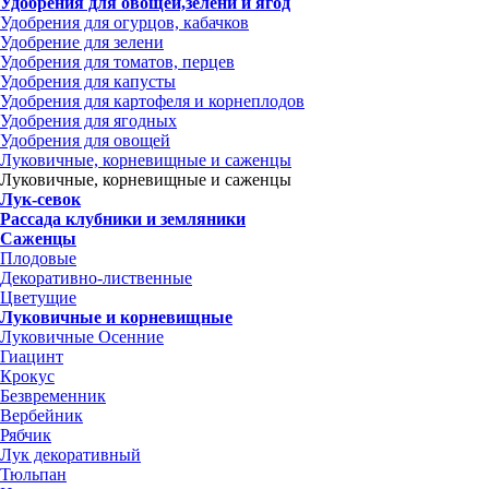
Удобрения для овощей,зелени и ягод
Удобрения для огурцов, кабачков
Удобрение для зелени
Удобрения для томатов, перцев
Удобрения для капусты
Удобрения для картофеля и корнеплодов
Удобрения для ягодных
Удобрения для овощей
Луковичные, корневищные и саженцы
Луковичные, корневищные и саженцы
Лук-севок
Рассада клубники и земляники
Саженцы
Плодовые
Декоративно-лиственные
Цветущие
Луковичные и корневищные
Луковичные Осенние
Гиацинт
Крокус
Безвременник
Вербейник
Рябчик
Лук декоративный
Тюльпан