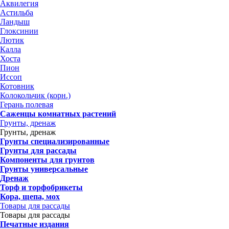
Аквилегия
Астильба
Ландыш
Глоксинии
Лютик
Калла
Хоста
Пион
Иссоп
Котовник
Колокольчик (корн.)
Герань полевая
Саженцы комнатных растений
Грунты, дренаж
Грунты, дренаж
Грунты специализированные
Грунты для рассады
Компоненты для грунтов
Грунты универсальные
Дренаж
Торф и торфобрикеты
Кора, щепа, мох
Товары для рассады
Товары для рассады
Печатные издания