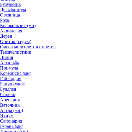
Бузульник
Дельфиниум
Овсяница
Роза
Колокольчик (мн)
Аквилегия
Дерен
Очиток (седум)
Смеси многолетних цветов
Тысячелистник
Лилия
Астильба
Примула
Кореопсис (мн)
Гайлардия
Ранункулюс
Буддлея
Сирень
Аренария
Ваточник
Астра (мн.)
Эхиум
Сапонария
Герань (мн)
Анемона (мн)