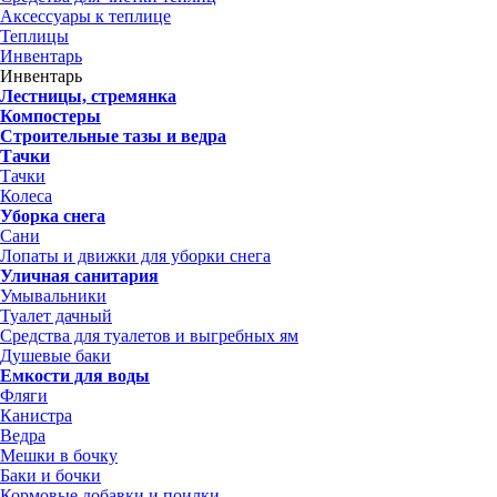
Аксессуары к теплице
Теплицы
Инвентарь
Инвентарь
Лестницы, стремянка
Компостеры
Строительные тазы и ведра
Тачки
Тачки
Колеса
Уборка снега
Сани
Лопаты и движки для уборки снега
Уличная санитария
Умывальники
Туалет дачный
Средства для туалетов и выгребных ям
Душевые баки
Емкости для воды
Фляги
Канистра
Ведра
Мешки в бочку
Баки и бочки
Кормовые добавки и поилки