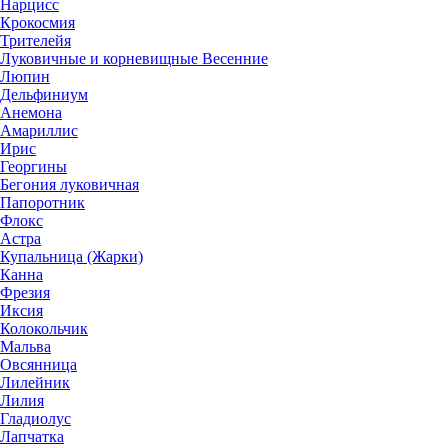
Нарцисс
Крокосмия
Трителейя
Луковичные и корневищные Весенние
Люпин
Дельфиниум
Анемона
Амариллис
Ирис
Георгины
Бегония луковичная
Папоротник
Флокс
Астра
Купальница (Жарки)
Канна
Фрезия
Иксия
Колокольчик
Мальва
Овсянница
Лилейник
Лилия
Гладиолус
Лапчатка