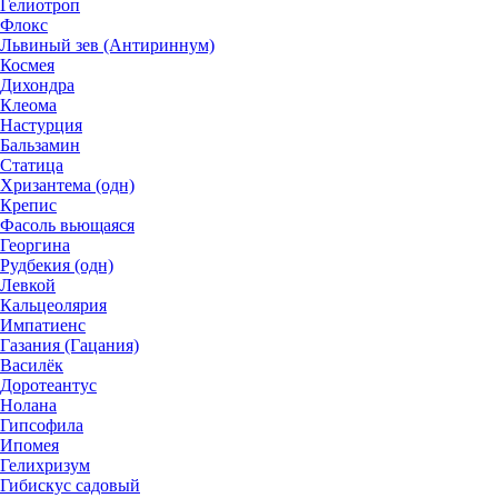
Гелиотроп
Флокс
Львиный зев (Антириннум)
Космея
Дихондра
Клеома
Настурция
Бальзамин
Статица
Хризантема (одн)
Крепис
Фасоль вьющаяся
Георгина
Рудбекия (одн)
Левкой
Кальцеолярия
Импатиенс
Газания (Гацания)
Василёк
Доротеантус
Нолана
Гипсофила
Ипомея
Гелихризум
Гибискус садовый