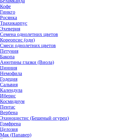
Беламканда
Кофе
Гинкго
Росянка
Трахикарпус
Эхеверия
Семена однолетних цветов
Кореопсис (одн)
Смеси однолетних цветов
Петуния
Бакопа
Анютины глазки (Виола)
Цинния
Немофила
Годеция
Сальвия
Календула
Иберис
Космидиум
Пентас
Вербена
Эхиноцистис (Бешеный огурец)
Гомфрена
Целозия
Мак (Папавер)