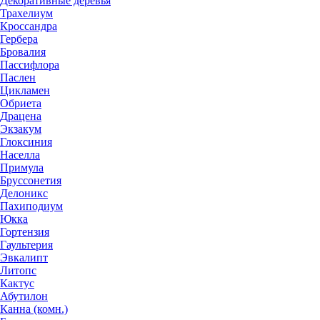
Декоративные деревья
Трахелиум
Кроссандра
Гербера
Бровалия
Пассифлора
Паслен
Цикламен
Обриета
Драцена
Экзакум
Глоксиния
Населла
Примула
Бруссонетия
Делоникс
Пахиподиум
Юкка
Гортензия
Гаультерия
Эвкалипт
Литопс
Кактус
Абутилон
Канна (комн.)