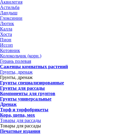
Аквилегия
Астильба
Ландыш
Глоксинии
Лютик
Калла
Хоста
Пион
Иссоп
Котовник
Колокольчик (корн.)
Герань полевая
Саженцы комнатных растений
Грунты, дренаж
Грунты, дренаж
Грунты специализированные
Грунты для рассады
Компоненты для грунтов
Грунты универсальные
Дренаж
Торф и торфобрикеты
Кора, щепа, мох
Товары для рассады
Товары для рассады
Печатные издания