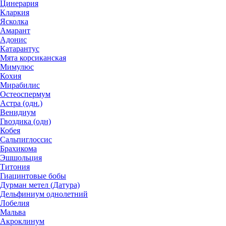
Цинерария
Кларкия
Ясколка
Амарант
Адонис
Катарантус
Мята корсиканская
Мимулюс
Кохия
Мирабилис
Остеоспермум
Астра (одн.)
Венидиум
Гвоздика (одн)
Кобея
Сальпиглоссис
Брахикома
Эшшольция
Титония
Гиацинтовые бобы
Дурман метел (Датура)
Дельфиниум однолетний
Лобелия
Мальва
Акроклинум