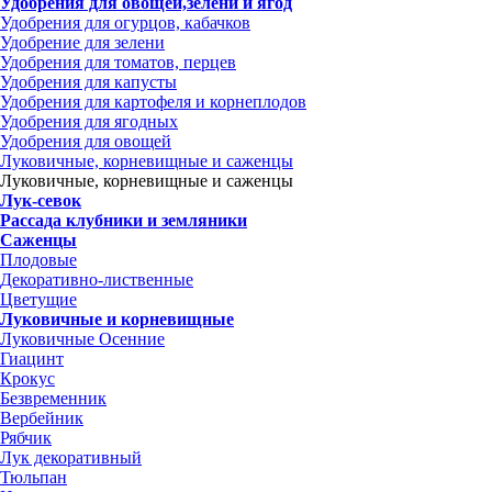
Удобрения для овощей,зелени и ягод
Удобрения для огурцов, кабачков
Удобрение для зелени
Удобрения для томатов, перцев
Удобрения для капусты
Удобрения для картофеля и корнеплодов
Удобрения для ягодных
Удобрения для овощей
Луковичные, корневищные и саженцы
Луковичные, корневищные и саженцы
Лук-севок
Рассада клубники и земляники
Саженцы
Плодовые
Декоративно-лиственные
Цветущие
Луковичные и корневищные
Луковичные Осенние
Гиацинт
Крокус
Безвременник
Вербейник
Рябчик
Лук декоративный
Тюльпан