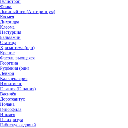
Гелиотроп
Флокс
Львиный зев (Антириннум)
Космея
Дихондра
Клеома
Настурция
Бальзамин
Статица
Хризантема (одн)
Крепис
Фасоль вьющаяся
Георгина
Рудбекия (одн)
Левкой
Кальцеолярия
Импатиенс
Газания (Гацания)
Василёк
Доротеантус
Нолана
Гипсофила
Ипомея
Гелихризум
Гибискус садовый