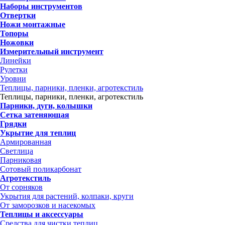
Наборы инструментов
Отвертки
Ножи монтажные
Топоры
Ножовки
Измерительный инструмент
Линейки
Рулетки
Уровни
Теплицы, парники, пленки, агротекстиль
Теплицы, парники, пленки, агротекстиль
Парники, дуги, колышки
Сетка затеняющая
Грядки
Укрытие для теплиц
Армированная
Светлица
Парниковая
Сотовый поликарбонат
Агротекстиль
От сорняков
Укрытия для растений, колпаки, круги
От заморозков и насекомых
Теплицы и аксессуары
Средства для чистки теплиц