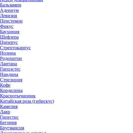
Бальзамин
Адениум
Левизия
Пенстемон
Фикус
Баухиния
Шефлера
Циперус
Стрептокарпус
Нолина
Родохитон
Лантана
Гипоэстес
Нандина
Стрелиция
Кофе
Кордилина
Краснотычинник
Китайская роза (гибискус)
Камелия
Лавр
Гипестис
Бегония
Бругмансия