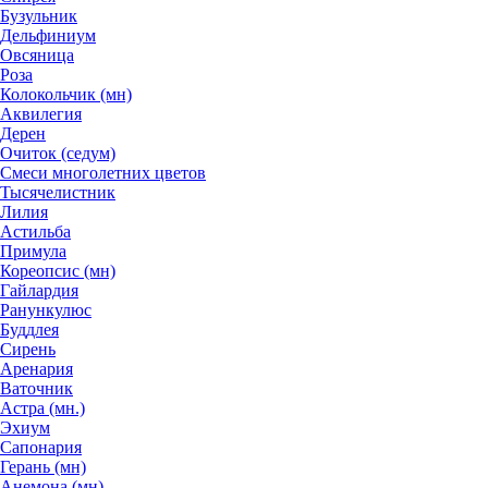
Бузульник
Дельфиниум
Овсяница
Роза
Колокольчик (мн)
Аквилегия
Дерен
Очиток (седум)
Смеси многолетних цветов
Тысячелистник
Лилия
Астильба
Примула
Кореопсис (мн)
Гайлардия
Ранункулюс
Буддлея
Сирень
Аренария
Ваточник
Астра (мн.)
Эхиум
Сапонария
Герань (мн)
Анемона (мн)