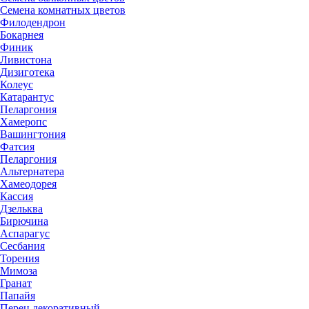
Семена комнатных цветов
Филодендрон
Бокарнея
Финик
Ливистона
Дизиготека
Колеус
Катарантус
Пеларгония
Хамеропс
Вашингтония
Фатсия
Пеларгония
Альтернатера
Хамеодорея
Кассия
Дзельква
Бирючина
Аспарагус
Сесбания
Торения
Мимоза
Гранат
Папайя
Перец декоративный