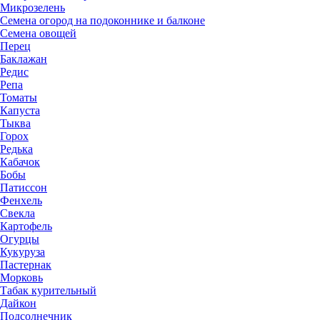
Микрозелень
Семена огород на подоконнике и балконе
Семена овощей
Перец
Баклажан
Редис
Репа
Томаты
Капуста
Тыква
Горох
Редька
Кабачок
Бобы
Патиссон
Фенхель
Свекла
Картофель
Огурцы
Кукуруза
Пастернак
Морковь
Табак курительный
Дайкон
Подсолнечник