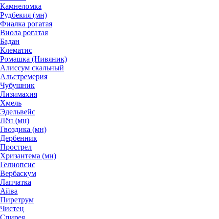
Камнеломка
Рудбекия (мн)
Фиалка рогатая
Виола рогатая
Бадан
Клематис
Ромашка (Нивяник)
Алиссум скальный
Альстремерия
Чубушник
Лизимахия
Хмель
Эдельвейс
Лён (мн)
Гвоздика (мн)
Дербенник
Прострел
Хризантема (мн)
Гелиопсис
Вербаскум
Лапчатка
Айва
Пиретрум
Чистец
Спирея