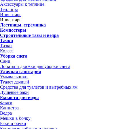
Аксессуары к теплице
Теплицы
Инвентарь
Инвентарь
Лестницы, стремянка
Компостеры
Строительные тазы и ведра
Тачки
Тачки
Колеса
Уборка снега
Сани
Лопаты и движки для уборки снега
Уличная санитария
Умывальники
Туалет дачный
Средства для туалетов и выгребных ям
Душевые баки
Емкости для воды
Фляги
Канистра
Ведра
Мешки в бочку
Баки и бочки
Кормовые добавки и поилки