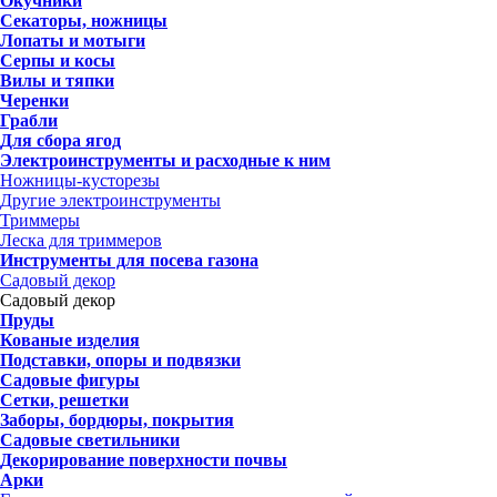
Окучники
Секаторы, ножницы
Лопаты и мотыги
Серпы и косы
Вилы и тяпки
Черенки
Грабли
Для сбора ягод
Электроинструменты и расходные к ним
Ножницы-кусторезы
Другие электроинструменты
Триммеры
Леска для триммеров
Инструменты для посева газона
Садовый декор
Садовый декор
Пруды
Кованые изделия
Подставки, опоры и подвязки
Садовые фигуры
Сетки, решетки
Заборы, бордюры, покрытия
Садовые светильники
Декорирование поверхности почвы
Арки