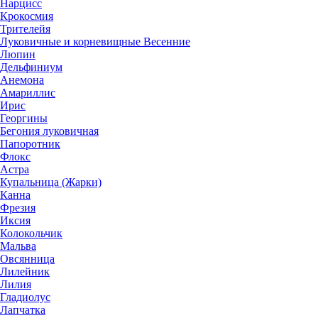
Нарцисс
Крокосмия
Трителейя
Луковичные и корневищные Весенние
Люпин
Дельфиниум
Анемона
Амариллис
Ирис
Георгины
Бегония луковичная
Папоротник
Флокс
Астра
Купальница (Жарки)
Канна
Фрезия
Иксия
Колокольчик
Мальва
Овсянница
Лилейник
Лилия
Гладиолус
Лапчатка