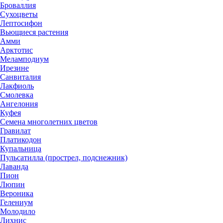
Броваллия
Сухоцветы
Лептосифон
Вьющиеся растения
Амми
Арктотис
Меламподиум
Ирезине
Санвиталия
Лакфиоль
Смолевка
Ангелония
Куфея
Семена многолетних цветов
Гравилат
Платикодон
Купальница
Пульсатилла (прострел, подснежник)
Лаванда
Пион
Люпин
Вероника
Гелениум
Молодило
Лихнис