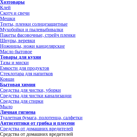
Хозтовары
Клей
Скотч и свечи
Мешки
Тенты, пленки солнцезащитные
Мухобойки и пылевыбивалки
Пакеты фасовочные, стрейч пленки
Шнуры, веревки
Ножницы, ножи канцелярские
Масло бытовое
Товары для кухни
Тазы и миски
Емкости для продуктов
Стеклотара для напитков
Ковши
Бытовая химия
Средства для чистки, уборки
Средства для чистки канализации
Средства для стирки
Мыло
Личная гигиена
Туалетная бумага, полотенца, салфетки
Антисептики от грибка и плесени
Средства от домашних вредителей
Средства от домашних вредителей