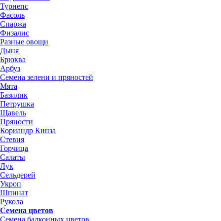
Турнепс
Фасоль
Спаржа
Физалис
Разные овощи
Дыня
Брюква
Арбуз
Семена зелени и пряностей
Мята
Базилик
Петрушка
Щавель
Пряности
Кориандр Кинза
Стевия
Горчица
Салаты
Лук
Сельдерей
Укроп
Шпинат
Рукола
Семена цветов
Семена балконных цветов