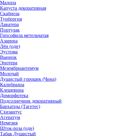
Малопа
Капуста декоративная
Скабиоза
Тунбергия
Лаватера
Портулак
Гипсофила метельчатая
Азарина
Лён (одн)
Эустома
Вьюнок
Энотера
Мезембриантемум
Молочай
Душистый горошек (Чина)
Калибрахоа
Клещевина
Диморфотека
Подсолнечник декоративный
Бархатцы (Тагетес)
Схизантус
Агератум
Немезия
Шток-роза (одн)
Табак Душистый