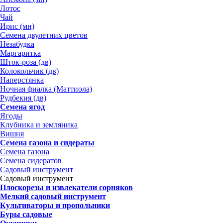
Лотос
Чай
Ирис (мн)
Семена двулетних цветов
Незабудка
Маргаритка
Шток-роза (дв)
Колокольчик (дв)
Наперстянка
Ночная фиалка (Маттиола)
Рудбекия (дв)
Семена ягод
Ягоды
Клубника и земляника
Вишня
Семена газона и сидераты
Семена газона
Семена сидератов
Садовый инструмент
Садовый инструмент
Плоскорезы и извлекатели сорняков
Мелкий садовый инструмент
Культиваторы и пропольники
Буры садовые