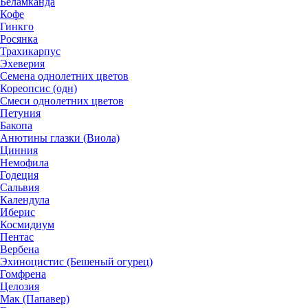
Беламканда
Кофе
Гинкго
Росянка
Трахикарпус
Эхеверия
Семена однолетних цветов
Кореопсис (одн)
Смеси однолетних цветов
Петуния
Бакопа
Анютины глазки (Виола)
Цинния
Немофила
Годеция
Сальвия
Календула
Иберис
Космидиум
Пентас
Вербена
Эхиноцистис (Бешеный огурец)
Гомфрена
Целозия
Мак (Папавер)