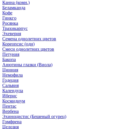
Канна (комн.)
Беламканда
Кофе
Гинкго
Росянка
Трахикарпус
Эхеверия
Семена однолетних цветов
Кореопсис (одн)
Смеси однолетних цветов
Петуния
Бакопа
Анютины глазки (Виола)
Цинния
Немофила
Годеция
Сальвия
Календула
Иберис
Космидиум
Пентас
Вербена
Эхиноцистис (Бешеный огурец)
Гомфрена
Целозия