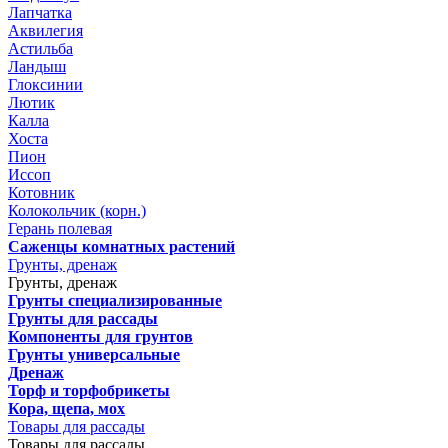
Лапчатка
Аквилегия
Астильба
Ландыш
Глоксинии
Лютик
Калла
Хоста
Пион
Иссоп
Котовник
Колокольчик (корн.)
Герань полевая
Саженцы комнатных растений
Грунты, дренаж
Грунты, дренаж
Грунты специализированные
Грунты для рассады
Компоненты для грунтов
Грунты универсальные
Дренаж
Торф и торфобрикеты
Кора, щепа, мох
Товары для рассады
Товары для рассады