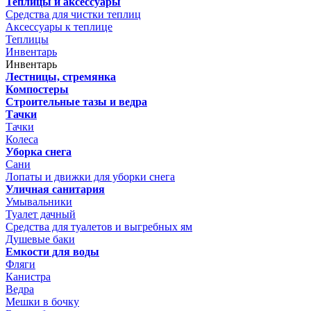
Теплицы и аксессуары
Средства для чистки теплиц
Аксессуары к теплице
Теплицы
Инвентарь
Инвентарь
Лестницы, стремянка
Компостеры
Строительные тазы и ведра
Тачки
Тачки
Колеса
Уборка снега
Сани
Лопаты и движки для уборки снега
Уличная санитария
Умывальники
Туалет дачный
Средства для туалетов и выгребных ям
Душевые баки
Емкости для воды
Фляги
Канистра
Ведра
Мешки в бочку