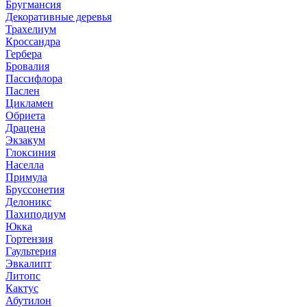
Бругмансия
Декоративные деревья
Трахелиум
Кроссандра
Гербера
Бровалия
Пассифлора
Паслен
Цикламен
Обриета
Драцена
Экзакум
Глоксиния
Населла
Примула
Бруссонетия
Делоникс
Пахиподиум
Юкка
Гортензия
Гаультерия
Эвкалипт
Литопс
Кактус
Абутилон