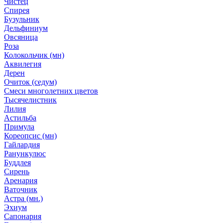
Чистец
Спирея
Бузульник
Дельфиниум
Овсяница
Роза
Колокольчик (мн)
Аквилегия
Дерен
Очиток (седум)
Смеси многолетних цветов
Тысячелистник
Лилия
Астильба
Примула
Кореопсис (мн)
Гайлардия
Ранункулюс
Буддлея
Сирень
Аренария
Ваточник
Астра (мн.)
Эхиум
Сапонария