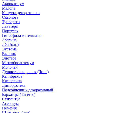
Акроклинум
Малопа
Капуста декоративная
Скабиоза
Тунбергия
Лаватера
Портулак
Гипсофила метельчатая
Азарина
Лён (одн)
Эустома
Вьюнок
Энотера
Мезембриантемум
Молочай
Душистый горошек (Чина)
Калибрахоа
Клещевина
Диморфотека
Подсолнечник декоративный
Бархатцы (Тагетес)
Схизантус
Агератум
Немезия
Шток-роза (одн)