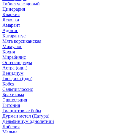
Гибискус садовый
Цинерария
Кларкия
Ясколка
Амарант
Адонис
Катарантус
Мята корсиканская
Мимулюс
Кохия
Мирабилис
Остеоспермум
Астра (одн.)
Венидиум
Гвоздика (одн)
Кобея
Сальпиглоссис
Брахикома
Эшшольция
Титония
Гиацинтовые бобы
Дурман метел (Датура)
Дельфиниум однолетний
Лобелия
Мальва