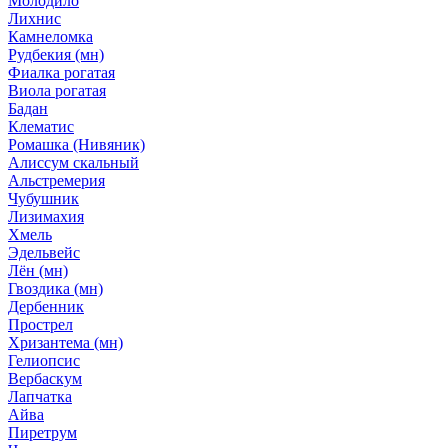
Молодило
Лихнис
Камнеломка
Рудбекия (мн)
Фиалка рогатая
Виола рогатая
Бадан
Клематис
Ромашка (Нивяник)
Алиссум скальный
Альстремерия
Чубушник
Лизимахия
Хмель
Эдельвейс
Лён (мн)
Гвоздика (мн)
Дербенник
Прострел
Хризантема (мн)
Гелиопсис
Вербаскум
Лапчатка
Айва
Пиретрум