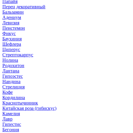
Папайя
Перец декоративный
Бальзамин
Адениум
Левизия
Пенстемон
Фикус
Баухиния
Шефлера
Циперус
Стрептокарпус
Нолина
Родохитон
Лантана
Гипоэстес
Нандина
Стрелиция
Кофе
Кордилина
Краснотычинник
Китайская роза (гибискус)
Камелия
Лавр
Гипестис
Бегония