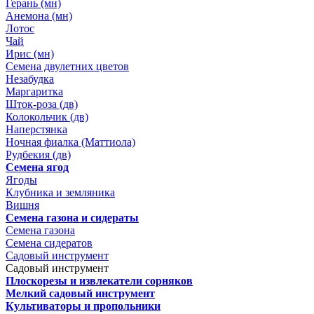
Герань (мн)
Анемона (мн)
Лотос
Чай
Ирис (мн)
Семена двулетних цветов
Незабудка
Маргаритка
Шток-роза (дв)
Колокольчик (дв)
Наперстянка
Ночная фиалка (Маттиола)
Рудбекия (дв)
Семена ягод
Ягоды
Клубника и земляника
Вишня
Семена газона и сидераты
Семена газона
Семена сидератов
Садовый инструмент
Садовый инструмент
Плоскорезы и извлекатели сорняков
Мелкий садовый инструмент
Культиваторы и пропольники