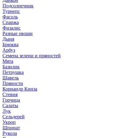
Дайкон
Подсолнечник
Турнепс
Фасоль
Спаржа
Физалис
Разные овощи
Дыня
Брюква
Арбуз
Семена зелени и пряностей
Мята
Базилик
Петрушка
Щавель
Пряности
Кориандр Кинза
Стевия
Горчица
Салаты
Лук
Сельдерей
Укроп
Шпинат
Рукола