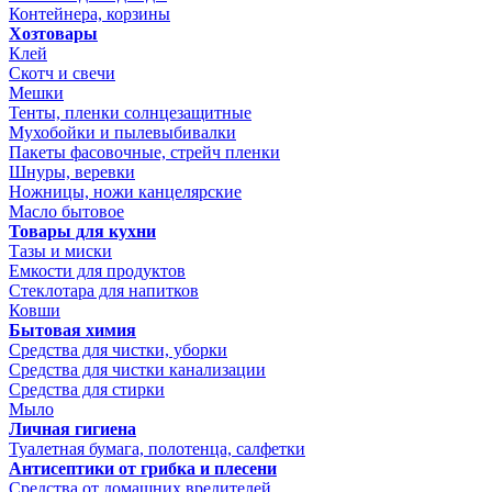
Контейнера, корзины
Хозтовары
Клей
Скотч и свечи
Мешки
Тенты, пленки солнцезащитные
Мухобойки и пылевыбивалки
Пакеты фасовочные, стрейч пленки
Шнуры, веревки
Ножницы, ножи канцелярские
Масло бытовое
Товары для кухни
Тазы и миски
Емкости для продуктов
Стеклотара для напитков
Ковши
Бытовая химия
Средства для чистки, уборки
Средства для чистки канализации
Средства для стирки
Мыло
Личная гигиена
Туалетная бумага, полотенца, салфетки
Антисептики от грибка и плесени
Средства от домашних вредителей