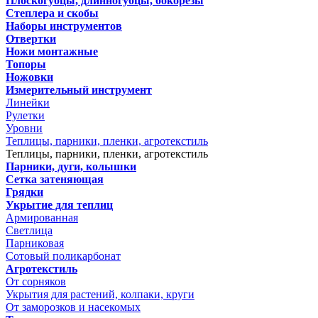
Плоскогубцы, длинногубцы, бокорезы
Степлера и скобы
Наборы инструментов
Отвертки
Ножи монтажные
Топоры
Ножовки
Измерительный инструмент
Линейки
Рулетки
Уровни
Теплицы, парники, пленки, агротекстиль
Теплицы, парники, пленки, агротекстиль
Парники, дуги, колышки
Сетка затеняющая
Грядки
Укрытие для теплиц
Армированная
Светлица
Парниковая
Сотовый поликарбонат
Агротекстиль
От сорняков
Укрытия для растений, колпаки, круги
От заморозков и насекомых