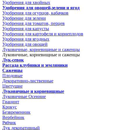
Удобрения для хвойных
Удобрения для овощей,зелени и ягод
Удобрения для огурцов, кабачков
Удобрение для зелени
Удобрения для томатов, перцев
Удобрения для капусты
Удобрения для картофеля и корнеплодов
Удобрения для ягодных
Удобрения для овощей
Луковичные, корневищные и саженцы
Луковичные, корневищные и саженцы
Лук-севок
Рассада клубники и земляники
Саженцы
Плодовые
Декоративно-лиственные
Цветущие
Луковичные и корневищные
Луковичные Осенние
Гиацинт
Крокус
Безвременник
Вербейник
Рябчик
Лук декоративный