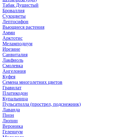
Табак Душистый
Броваллия
Сухоцветы
Лептосифон
Вьющиеся растения
Амми
Арктотис
Меламподиум
Ирезине
Санвиталия
Лакфиоль
Смолевка
Ангелония
Куфея
Семена многолетних цветов
Гравилат
Платикодон
Купальница
Пульсатилла (прострел, подснежник)
Лаванда
Пион
Люпин
Вероника
Гелениум