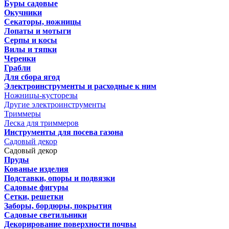
Буры садовые
Окучники
Секаторы, ножницы
Лопаты и мотыги
Серпы и косы
Вилы и тяпки
Черенки
Грабли
Для сбора ягод
Электроинструменты и расходные к ним
Ножницы-кусторезы
Другие электроинструменты
Триммеры
Леска для триммеров
Инструменты для посева газона
Садовый декор
Садовый декор
Пруды
Кованые изделия
Подставки, опоры и подвязки
Садовые фигуры
Сетки, решетки
Заборы, бордюры, покрытия
Садовые светильники
Декорирование поверхности почвы