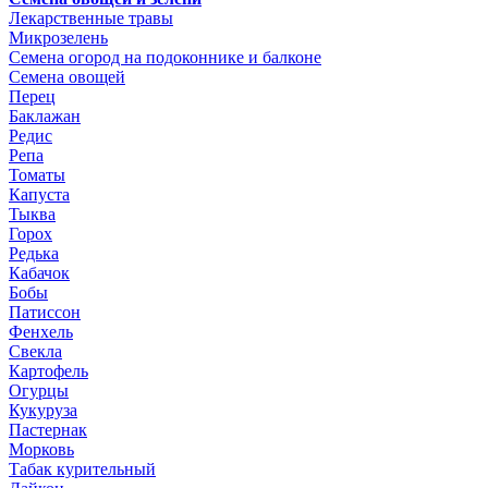
Лекарственные травы
Микрозелень
Семена огород на подоконнике и балконе
Семена овощей
Перец
Баклажан
Редис
Репа
Томаты
Капуста
Тыква
Горох
Редька
Кабачок
Бобы
Патиссон
Фенхель
Свекла
Картофель
Огурцы
Кукуруза
Пастернак
Морковь
Табак курительный