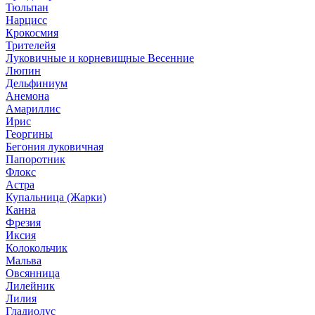
Тюльпан
Нарцисс
Крокосмия
Трителейя
Луковичные и корневищные Весенние
Люпин
Дельфиниум
Анемона
Амариллис
Ирис
Георгины
Бегония луковичная
Папоротник
Флокс
Астра
Купальница (Жарки)
Канна
Фрезия
Иксия
Колокольчик
Мальва
Овсянница
Лилейник
Лилия
Гладиолус