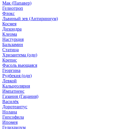
Мак (Папавер)
Гелиотроп
Флокс
Львиный зев (Антириннум)
Космея
Дихондра
Клеома
Настурция
Бальзамин
Статица
Хризантема (одн)
Крепис
Фасоль вьющаяся
Георгина
Рудбекия (одн)
Левкой
Кальцеолярия
Импатиенс
Газания (Гацания)
Василёк
Доротеантус
Нолана
Гипсофила
Ипомея
Гелихризум