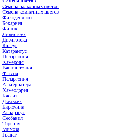
Семена цветов
Семена балконных цветов
Семена комнатных цветов
Филодендрон
Бокарнея
Финик
Ливистона
Дизиготека
Колеус
Катарантус
Пеларгония
Хамеропс
Вашингтония
Фатсия
Пеларгония
Альтернатера
Хамеодорея
Кассия
Дзельква
Бирючина
Аспарагус
Сесбания
Торения
Мимоза
Гранат