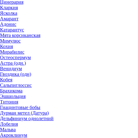
Цинерария
Кларкия
Ясколка
Амарант
Адонис
Катарантус
Мята корсиканская
Мимулюс
Кохия
Мирабилис
Остеоспермум
Астра (одн.)
Венидиум
Гвоздика (одн)
Кобея
Сальпиглоссис
Брахикома
Эшшольция
Титония
Гиацинтовые бобы
Дурман метел (Датура)
Дельфиниум однолетний
Лобелия
Мальва
Акроклинум