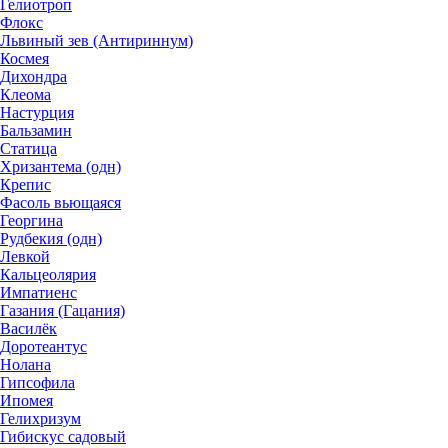
Гелиотроп
Флокс
Львиный зев (Антириннум)
Космея
Дихондра
Клеома
Настурция
Бальзамин
Статица
Хризантема (одн)
Крепис
Фасоль вьющаяся
Георгина
Рудбекия (одн)
Левкой
Кальцеолярия
Импатиенс
Газания (Гацания)
Василёк
Доротеантус
Нолана
Гипсофила
Ипомея
Гелихризум
Гибискус садовый