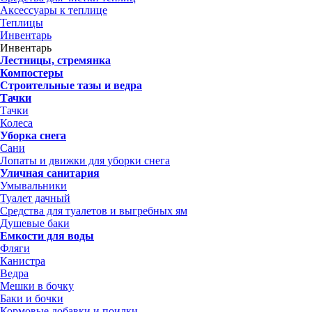
Аксессуары к теплице
Теплицы
Инвентарь
Инвентарь
Лестницы, стремянка
Компостеры
Строительные тазы и ведра
Тачки
Тачки
Колеса
Уборка снега
Сани
Лопаты и движки для уборки снега
Уличная санитария
Умывальники
Туалет дачный
Средства для туалетов и выгребных ям
Душевые баки
Емкости для воды
Фляги
Канистра
Ведра
Мешки в бочку
Баки и бочки
Кормовые добавки и поилки