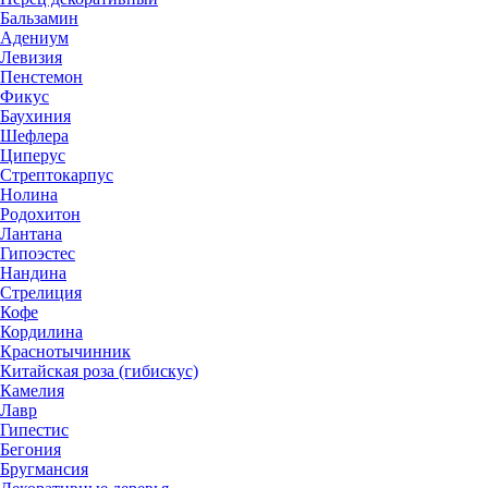
Бальзамин
Адениум
Левизия
Пенстемон
Фикус
Баухиния
Шефлера
Циперус
Стрептокарпус
Нолина
Родохитон
Лантана
Гипоэстес
Нандина
Стрелиция
Кофе
Кордилина
Краснотычинник
Китайская роза (гибискус)
Камелия
Лавр
Гипестис
Бегония
Бругмансия