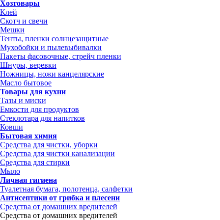
Хозтовары
Клей
Скотч и свечи
Мешки
Тенты, пленки солнцезащитные
Мухобойки и пылевыбивалки
Пакеты фасовочные, стрейч пленки
Шнуры, веревки
Ножницы, ножи канцелярские
Масло бытовое
Товары для кухни
Тазы и миски
Емкости для продуктов
Стеклотара для напитков
Ковши
Бытовая химия
Средства для чистки, уборки
Средства для чистки канализации
Средства для стирки
Мыло
Личная гигиена
Туалетная бумага, полотенца, салфетки
Антисептики от грибка и плесени
Средства от домашних вредителей
Средства от домашних вредителей