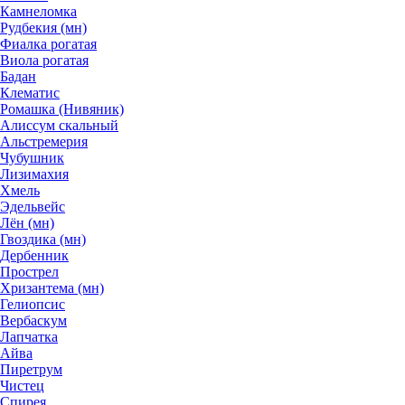
Камнеломка
Рудбекия (мн)
Фиалка рогатая
Виола рогатая
Бадан
Клематис
Ромашка (Нивяник)
Алиссум скальный
Альстремерия
Чубушник
Лизимахия
Хмель
Эдельвейс
Лён (мн)
Гвоздика (мн)
Дербенник
Прострел
Хризантема (мн)
Гелиопсис
Вербаскум
Лапчатка
Айва
Пиретрум
Чистец
Спирея