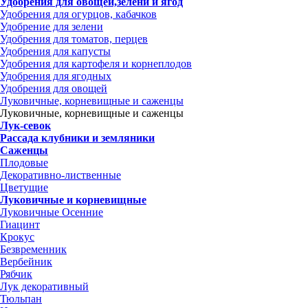
Удобрения для овощей,зелени и ягод
Удобрения для огурцов, кабачков
Удобрение для зелени
Удобрения для томатов, перцев
Удобрения для капусты
Удобрения для картофеля и корнеплодов
Удобрения для ягодных
Удобрения для овощей
Луковичные, корневищные и саженцы
Луковичные, корневищные и саженцы
Лук-севок
Рассада клубники и земляники
Саженцы
Плодовые
Декоративно-лиственные
Цветущие
Луковичные и корневищные
Луковичные Осенние
Гиацинт
Крокус
Безвременник
Вербейник
Рябчик
Лук декоративный
Тюльпан