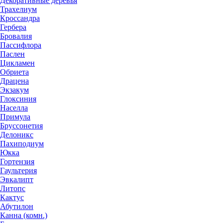
Декоративные деревья
Трахелиум
Кроссандра
Гербера
Бровалия
Пассифлора
Паслен
Цикламен
Обриета
Драцена
Экзакум
Глоксиния
Населла
Примула
Бруссонетия
Делоникс
Пахиподиум
Юкка
Гортензия
Гаультерия
Эвкалипт
Литопс
Кактус
Абутилон
Канна (комн.)