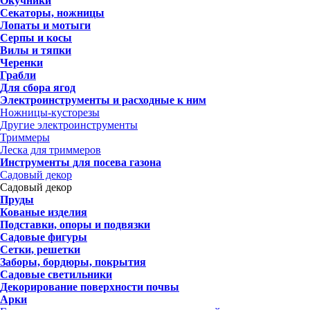
Окучники
Секаторы, ножницы
Лопаты и мотыги
Серпы и косы
Вилы и тяпки
Черенки
Грабли
Для сбора ягод
Электроинструменты и расходные к ним
Ножницы-кусторезы
Другие электроинструменты
Триммеры
Леска для триммеров
Инструменты для посева газона
Садовый декор
Садовый декор
Пруды
Кованые изделия
Подставки, опоры и подвязки
Садовые фигуры
Сетки, решетки
Заборы, бордюры, покрытия
Садовые светильники
Декорирование поверхности почвы
Арки