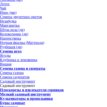
Лотос
Чай
Ирис (мн)
Семена двулетних цветов
Незабудка
Маргаритка
Шток-роза (дв)
Колокольчик (дв)
Наперстянка
Ночная фиалка (Маттиола)
Рудбекия (дв)
Семена ягод
Ягоды
Клубника и земляника
Вишня
Семена газона и сидераты
Семена газона
Семена сидератов
Садовый инструмент
Садовый инструмент
Плоскорезы и извлекатели сорняков
Мелкий садовый инструмент
Культиваторы и пропольники
Буры садовые