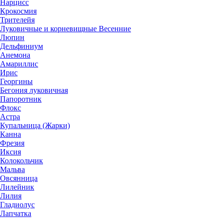
Нарцисс
Крокосмия
Трителейя
Луковичные и корневищные Весенние
Люпин
Дельфиниум
Анемона
Амариллис
Ирис
Георгины
Бегония луковичная
Папоротник
Флокс
Астра
Купальница (Жарки)
Канна
Фрезия
Иксия
Колокольчик
Мальва
Овсянница
Лилейник
Лилия
Гладиолус
Лапчатка