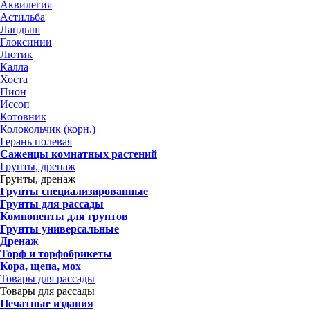
Аквилегия
Астильба
Ландыш
Глоксинии
Лютик
Калла
Хоста
Пион
Иссоп
Котовник
Колокольчик (корн.)
Герань полевая
Саженцы комнатных растений
Грунты, дренаж
Грунты, дренаж
Грунты специализированные
Грунты для рассады
Компоненты для грунтов
Грунты универсальные
Дренаж
Торф и торфобрикеты
Кора, щепа, мох
Товары для рассады
Товары для рассады
Печатные издания