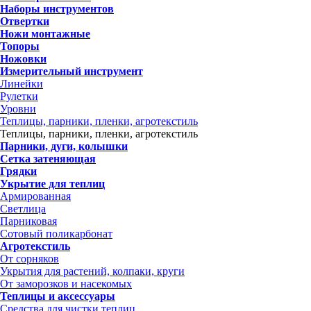
Наборы инструментов
Отвертки
Ножи монтажные
Топоры
Ножовки
Измерительный инструмент
Линейки
Рулетки
Уровни
Теплицы, парники, пленки, агротекстиль
Теплицы, парники, пленки, агротекстиль
Парники, дуги, колышки
Сетка затеняющая
Грядки
Укрытие для теплиц
Армированная
Светлица
Парниковая
Сотовый поликарбонат
Агротекстиль
От сорняков
Укрытия для растений, колпаки, круги
От заморозков и насекомых
Теплицы и аксессуары
Средства для чистки теплиц