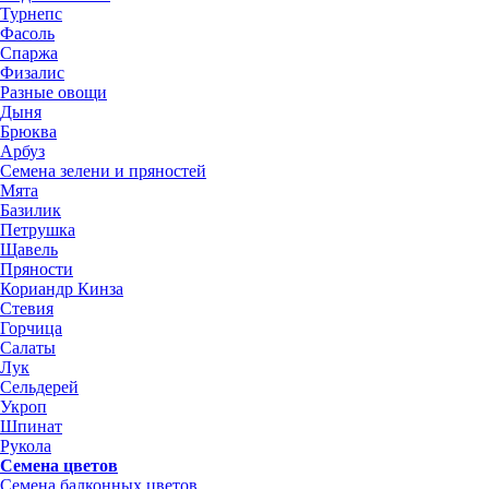
Турнепс
Фасоль
Спаржа
Физалис
Разные овощи
Дыня
Брюква
Арбуз
Семена зелени и пряностей
Мята
Базилик
Петрушка
Щавель
Пряности
Кориандр Кинза
Стевия
Горчица
Салаты
Лук
Сельдерей
Укроп
Шпинат
Рукола
Семена цветов
Семена балконных цветов