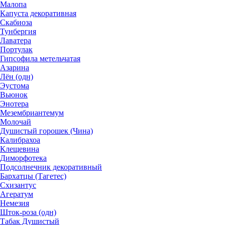
Малопа
Капуста декоративная
Скабиоза
Тунбергия
Лаватера
Портулак
Гипсофила метельчатая
Азарина
Лён (одн)
Эустома
Вьюнок
Энотера
Мезембриантемум
Молочай
Душистый горошек (Чина)
Калибрахоа
Клещевина
Диморфотека
Подсолнечник декоративный
Бархатцы (Тагетес)
Схизантус
Агератум
Немезия
Шток-роза (одн)
Табак Душистый