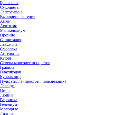
Броваллия
Сухоцветы
Лептосифон
Вьющиеся растения
Амми
Арктотис
Меламподиум
Ирезине
Санвиталия
Лакфиоль
Смолевка
Ангелония
Куфея
Семена многолетних цветов
Гравилат
Платикодон
Купальница
Пульсатилла (прострел, подснежник)
Лаванда
Пион
Люпин
Вероника
Гелениум
Молодило
Лихнис