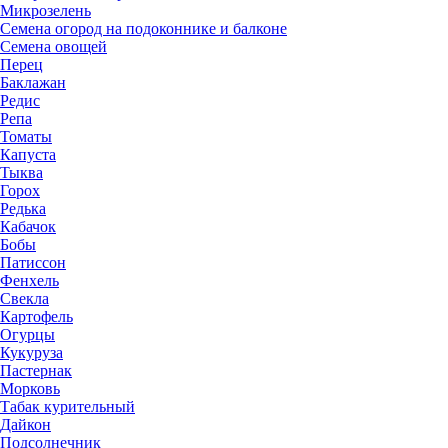
Микрозелень
Семена огород на подоконнике и балконе
Семена овощей
Перец
Баклажан
Редис
Репа
Томаты
Капуста
Тыква
Горох
Редька
Кабачок
Бобы
Патиссон
Фенхель
Свекла
Картофель
Огурцы
Кукуруза
Пастернак
Морковь
Табак курительный
Дайкон
Подсолнечник