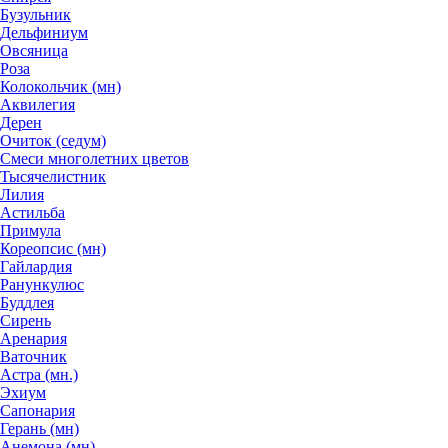
Бузульник
Дельфиниум
Овсяница
Роза
Колокольчик (мн)
Аквилегия
Дерен
Очиток (седум)
Смеси многолетних цветов
Тысячелистник
Лилия
Астильба
Примула
Кореопсис (мн)
Гайлардия
Ранункулюс
Буддлея
Сирень
Аренария
Ваточник
Астра (мн.)
Эхиум
Сапонария
Герань (мн)
Анемона (мн)