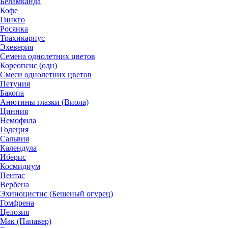
Беламканда
Кофе
Гинкго
Росянка
Трахикарпус
Эхеверия
Семена однолетних цветов
Кореопсис (одн)
Смеси однолетних цветов
Петуния
Бакопа
Анютины глазки (Виола)
Цинния
Немофила
Годеция
Сальвия
Календула
Иберис
Космидиум
Пентас
Вербена
Эхиноцистис (Бешеный огурец)
Гомфрена
Целозия
Мак (Папавер)