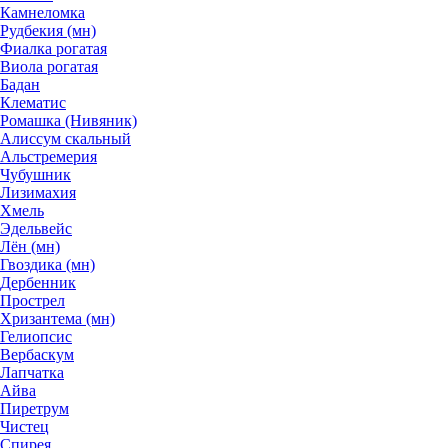
Камнеломка
Рудбекия (мн)
Фиалка рогатая
Виола рогатая
Бадан
Клематис
Ромашка (Нивяник)
Алиссум скальный
Альстремерия
Чубушник
Лизимахия
Хмель
Эдельвейс
Лён (мн)
Гвоздика (мн)
Дербенник
Прострел
Хризантема (мн)
Гелиопсис
Вербаскум
Лапчатка
Айва
Пиретрум
Чистец
Спирея