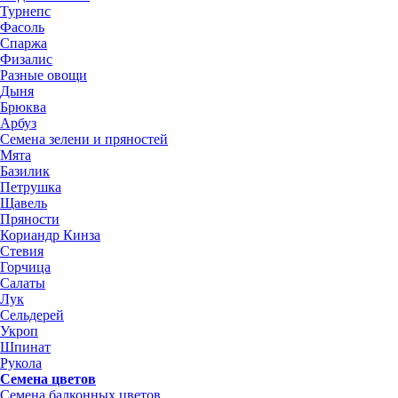
Турнепс
Фасоль
Спаржа
Физалис
Разные овощи
Дыня
Брюква
Арбуз
Семена зелени и пряностей
Мята
Базилик
Петрушка
Щавель
Пряности
Кориандр Кинза
Стевия
Горчица
Салаты
Лук
Сельдерей
Укроп
Шпинат
Рукола
Семена цветов
Семена балконных цветов