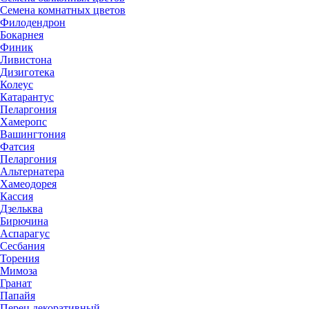
Семена комнатных цветов
Филодендрон
Бокарнея
Финик
Ливистона
Дизиготека
Колеус
Катарантус
Пеларгония
Хамеропс
Вашингтония
Фатсия
Пеларгония
Альтернатера
Хамеодорея
Кассия
Дзельква
Бирючина
Аспарагус
Сесбания
Торения
Мимоза
Гранат
Папайя
Перец декоративный