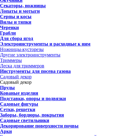
Окучники
Секаторы, ножницы
Лопаты и мотыги
Серпы и косы
Вилы и тяпки
Черенки
Грабли
Для сбора ягод
Электроинструменты и расходные к ним
Ножницы-кусторезы
Другие электроинструменты
Триммеры
Леска для триммеров
Инструменты для посева газона
Садовый декор
Садовый декор
Пруды
Кованые изделия
Подставки, опоры и подвязки
Садовые фигуры
Сетки, решетки
Заборы, бордюры, покрытия
Садовые светильники
Декорирование поверхности почвы
Арки