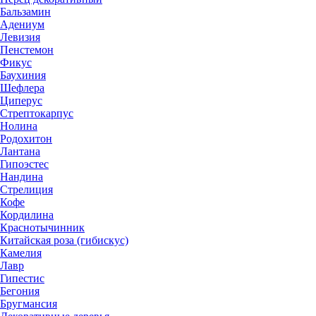
Бальзамин
Адениум
Левизия
Пенстемон
Фикус
Баухиния
Шефлера
Циперус
Стрептокарпус
Нолина
Родохитон
Лантана
Гипоэстес
Нандина
Стрелиция
Кофе
Кордилина
Краснотычинник
Китайская роза (гибискус)
Камелия
Лавр
Гипестис
Бегония
Бругмансия