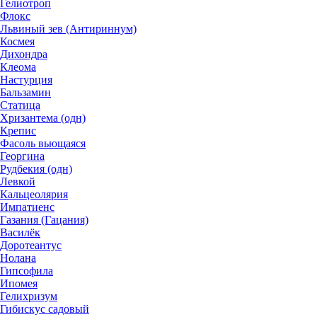
Гелиотроп
Флокс
Львиный зев (Антириннум)
Космея
Дихондра
Клеома
Настурция
Бальзамин
Статица
Хризантема (одн)
Крепис
Фасоль вьющаяся
Георгина
Рудбекия (одн)
Левкой
Кальцеолярия
Импатиенс
Газания (Гацания)
Василёк
Доротеантус
Нолана
Гипсофила
Ипомея
Гелихризум
Гибискус садовый