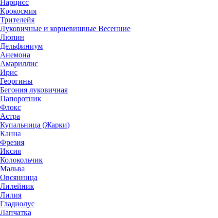
Нарцисс
Крокосмия
Трителейя
Луковичные и корневищные Весенние
Люпин
Дельфиниум
Анемона
Амариллис
Ирис
Георгины
Бегония луковичная
Папоротник
Флокс
Астра
Купальница (Жарки)
Канна
Фрезия
Иксия
Колокольчик
Мальва
Овсянница
Лилейник
Лилия
Гладиолус
Лапчатка