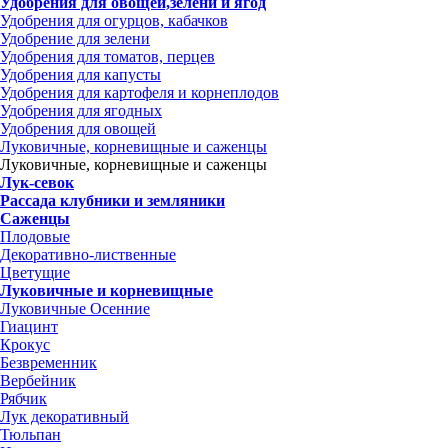
Удобрения для овощей,зелени и ягод
Удобрения для огурцов, кабачков
Удобрение для зелени
Удобрения для томатов, перцев
Удобрения для капусты
Удобрения для картофеля и корнеплодов
Удобрения для ягодных
Удобрения для овощей
Луковичные, корневищные и саженцы
Луковичные, корневищные и саженцы
Лук-севок
Рассада клубники и земляники
Саженцы
Плодовые
Декоративно-лиственные
Цветущие
Луковичные и корневищные
Луковичные Осенние
Гиацинт
Крокус
Безвременник
Вербейник
Рябчик
Лук декоративный
Тюльпан