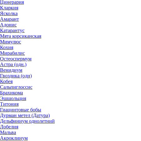
Цинерария
Кларкия
Ясколка
Амарант
Адонис
Катарантус
Мята корсиканская
Мимулюс
Кохия
Мирабилис
Остеоспермум
Астра (одн.)
Венидиум
Гвоздика (одн)
Кобея
Сальпиглоссис
Брахикома
Эшшольция
Титония
Гиацинтовые бобы
Дурман метел (Датура)
Дельфиниум однолетний
Лобелия
Мальва
Акроклинум