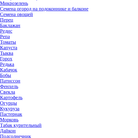
Микрозелень
Семена огород на подоконнике и балконе
Семена овощей
Перец
Баклажан
Редис
Репа
Томаты
Капуста
Тыква
Горох
Редька
Кабачок
Бобы
Патиссон
Фенхель
Свекла
Картофель
Огурцы
Кукуруза
Пастернак
Морковь
Табак курительный
Дайкон
Подсолнечник