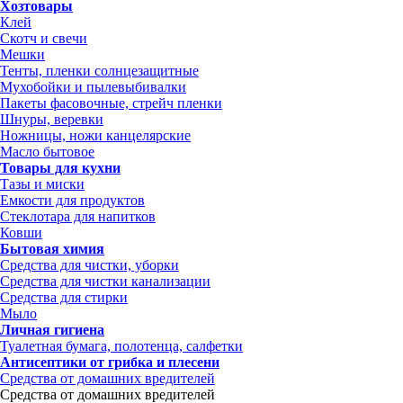
Хозтовары
Клей
Скотч и свечи
Мешки
Тенты, пленки солнцезащитные
Мухобойки и пылевыбивалки
Пакеты фасовочные, стрейч пленки
Шнуры, веревки
Ножницы, ножи канцелярские
Масло бытовое
Товары для кухни
Тазы и миски
Емкости для продуктов
Стеклотара для напитков
Ковши
Бытовая химия
Средства для чистки, уборки
Средства для чистки канализации
Средства для стирки
Мыло
Личная гигиена
Туалетная бумага, полотенца, салфетки
Антисептики от грибка и плесени
Средства от домашних вредителей
Средства от домашних вредителей