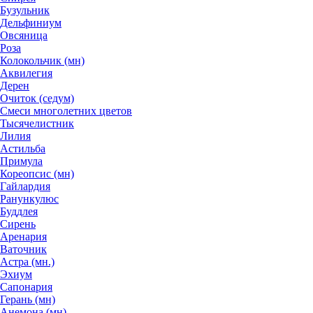
Бузульник
Дельфиниум
Овсяница
Роза
Колокольчик (мн)
Аквилегия
Дерен
Очиток (седум)
Смеси многолетних цветов
Тысячелистник
Лилия
Астильба
Примула
Кореопсис (мн)
Гайлардия
Ранункулюс
Буддлея
Сирень
Аренария
Ваточник
Астра (мн.)
Эхиум
Сапонария
Герань (мн)
Анемона (мн)