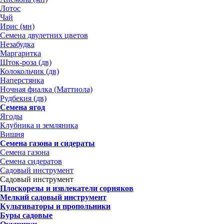
Лотос
Чай
Ирис (мн)
Семена двулетних цветов
Незабудка
Маргаритка
Шток-роза (дв)
Колокольчик (дв)
Наперстянка
Ночная фиалка (Маттиола)
Рудбекия (дв)
Семена ягод
Ягоды
Клубника и земляника
Вишня
Семена газона и сидераты
Семена газона
Семена сидератов
Садовый инструмент
Садовый инструмент
Плоскорезы и извлекатели сорняков
Мелкий садовый инструмент
Культиваторы и пропольники
Буры садовые