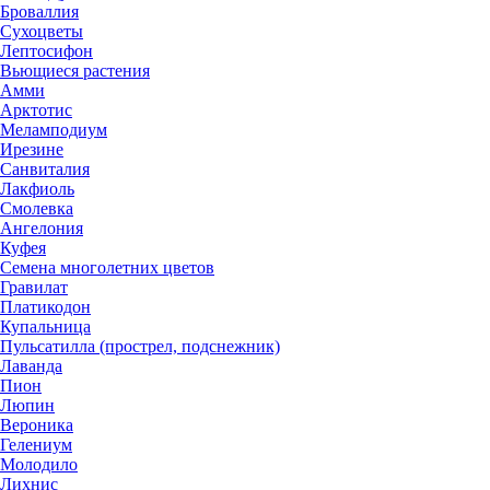
Броваллия
Сухоцветы
Лептосифон
Вьющиеся растения
Амми
Арктотис
Меламподиум
Ирезине
Санвиталия
Лакфиоль
Смолевка
Ангелония
Куфея
Семена многолетних цветов
Гравилат
Платикодон
Купальница
Пульсатилла (прострел, подснежник)
Лаванда
Пион
Люпин
Вероника
Гелениум
Молодило
Лихнис