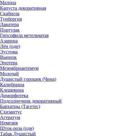
Малопа
Капуста декоративная
Скабиоза
Тунбергия
Лаватера
Портулак
Гипсофила метельчатая
Азарина
Лён (одн)
Эустома
Вьюнок
Энотера
Мезембриантемум
Молочай
Душистый горошек (Чина)
Калибрахоа
Клещевина
Диморфотека
Подсолнечник декоративный
Бархатцы (Тагетес)
Схизантус
Агератум
Немезия
Шток-роза (одн)
Табак Душистый