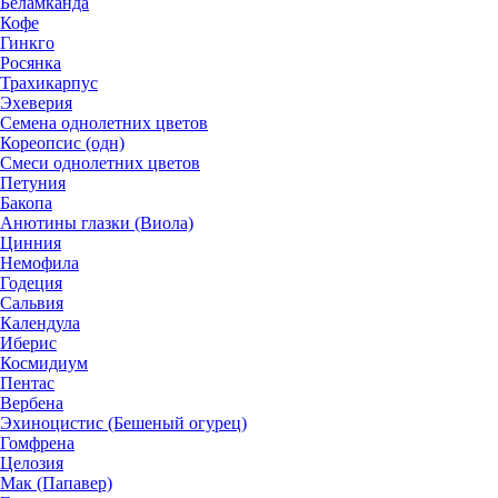
Беламканда
Кофе
Гинкго
Росянка
Трахикарпус
Эхеверия
Семена однолетних цветов
Кореопсис (одн)
Смеси однолетних цветов
Петуния
Бакопа
Анютины глазки (Виола)
Цинния
Немофила
Годеция
Сальвия
Календула
Иберис
Космидиум
Пентас
Вербена
Эхиноцистис (Бешеный огурец)
Гомфрена
Целозия
Мак (Папавер)