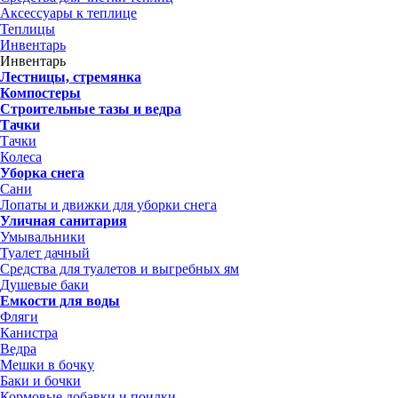
Аксессуары к теплице
Теплицы
Инвентарь
Инвентарь
Лестницы, стремянка
Компостеры
Строительные тазы и ведра
Тачки
Тачки
Колеса
Уборка снега
Сани
Лопаты и движки для уборки снега
Уличная санитария
Умывальники
Туалет дачный
Средства для туалетов и выгребных ям
Душевые баки
Емкости для воды
Фляги
Канистра
Ведра
Мешки в бочку
Баки и бочки
Кормовые добавки и поилки