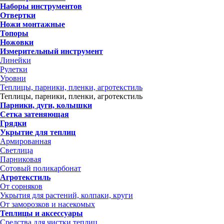
Наборы инструментов
Отвертки
Ножи монтажные
Топоры
Ножовки
Измерительный инструмент
Линейки
Рулетки
Уровни
Теплицы, парники, пленки, агротекстиль
Теплицы, парники, пленки, агротекстиль
Парники, дуги, колышки
Сетка затеняющая
Грядки
Укрытие для теплиц
Армированная
Светлица
Парниковая
Сотовый поликарбонат
Агротекстиль
От сорняков
Укрытия для растений, колпаки, круги
От заморозков и насекомых
Теплицы и аксессуары
Средства для чистки теплиц