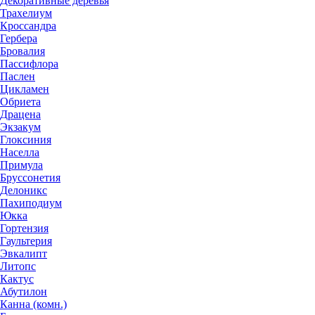
Декоративные деревья
Трахелиум
Кроссандра
Гербера
Бровалия
Пассифлора
Паслен
Цикламен
Обриета
Драцена
Экзакум
Глоксиния
Населла
Примула
Бруссонетия
Делоникс
Пахиподиум
Юкка
Гортензия
Гаультерия
Эвкалипт
Литопс
Кактус
Абутилон
Канна (комн.)