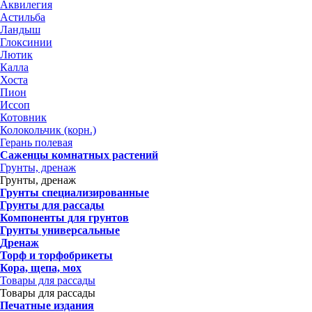
Аквилегия
Астильба
Ландыш
Глоксинии
Лютик
Калла
Хоста
Пион
Иссоп
Котовник
Колокольчик (корн.)
Герань полевая
Саженцы комнатных растений
Грунты, дренаж
Грунты, дренаж
Грунты специализированные
Грунты для рассады
Компоненты для грунтов
Грунты универсальные
Дренаж
Торф и торфобрикеты
Кора, щепа, мох
Товары для рассады
Товары для рассады
Печатные издания