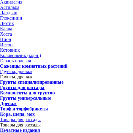
Аквилегия
Астильба
Ландыш
Глоксинии
Лютик
Калла
Хоста
Пион
Иссоп
Котовник
Колокольчик (корн.)
Герань полевая
Саженцы комнатных растений
Грунты, дренаж
Грунты, дренаж
Грунты специализированные
Грунты для рассады
Компоненты для грунтов
Грунты универсальные
Дренаж
Торф и торфобрикеты
Кора, щепа, мох
Товары для рассады
Товары для рассады
Печатные издания