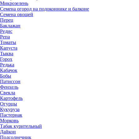
Микрозелень
Семена огород на подоконнике и балконе
Семена овощей
Перец
Баклажан
Редис
Репа
Томаты
Капуста
Тыква
Горох
Редька
Кабачок
Бобы
Патиссон
Фенхель
Свекла
Картофель
Огурцы
Кукуруза
Пастернак
Морковь
Табак курительный
Дайкон
Подсолнечник