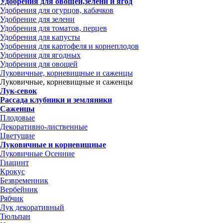
Удобрения для овощей,зелени и ягод
Удобрения для огурцов, кабачков
Удобрение для зелени
Удобрения для томатов, перцев
Удобрения для капусты
Удобрения для картофеля и корнеплодов
Удобрения для ягодных
Удобрения для овощей
Луковичные, корневищные и саженцы
Луковичные, корневищные и саженцы
Лук-севок
Рассада клубники и земляники
Саженцы
Плодовые
Декоративно-лиственные
Цветущие
Луковичные и корневищные
Луковичные Осенние
Гиацинт
Крокус
Безвременник
Вербейник
Рябчик
Лук декоративный
Тюльпан