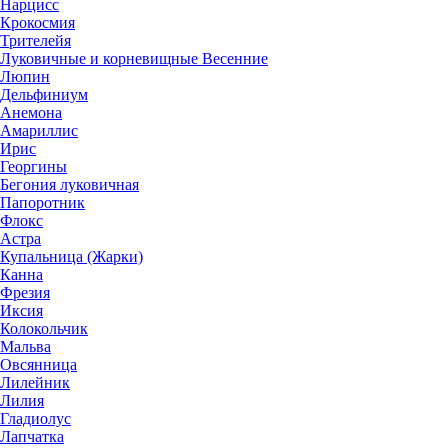
Нарцисс
Крокосмия
Трителейя
Луковичные и корневищные Весенние
Люпин
Дельфиниум
Анемона
Амариллис
Ирис
Георгины
Бегония луковичная
Папоротник
Флокс
Астра
Купальница (Жарки)
Канна
Фрезия
Иксия
Колокольчик
Мальва
Овсянница
Лилейник
Лилия
Гладиолус
Лапчатка