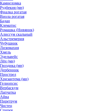
Камнеломка
Рудбекия (мн)
Фиалка рогатая
Виола рогатая
Бадан
Клематис
Ромашка (Нивяник)
Алиссум скальный
Альстремерия
Чубушник
Лизимахия
Хмель
Эдельвейс
Лён (мн)
Гвоздика (мн)
Дербенник
Прострел
Хризантема (мн)
Гелиопсис
Вербаскум
Лапчатка
Айва
Пиретрум
Чистец
Спирея