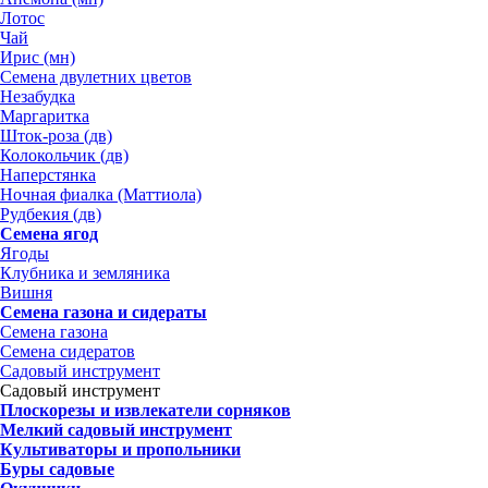
Лотос
Чай
Ирис (мн)
Семена двулетних цветов
Незабудка
Маргаритка
Шток-роза (дв)
Колокольчик (дв)
Наперстянка
Ночная фиалка (Маттиола)
Рудбекия (дв)
Семена ягод
Ягоды
Клубника и земляника
Вишня
Семена газона и сидераты
Семена газона
Семена сидератов
Садовый инструмент
Садовый инструмент
Плоскорезы и извлекатели сорняков
Мелкий садовый инструмент
Культиваторы и пропольники
Буры садовые