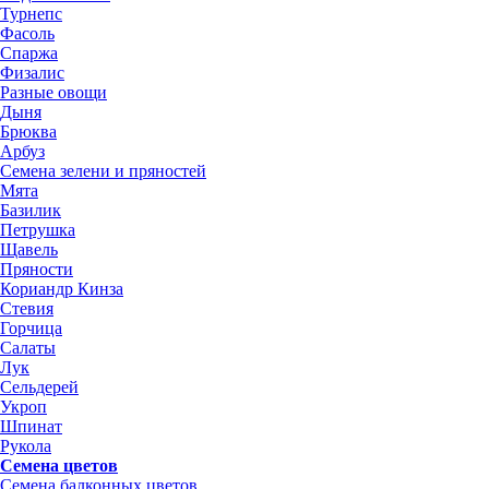
Турнепс
Фасоль
Спаржа
Физалис
Разные овощи
Дыня
Брюква
Арбуз
Семена зелени и пряностей
Мята
Базилик
Петрушка
Щавель
Пряности
Кориандр Кинза
Стевия
Горчица
Салаты
Лук
Сельдерей
Укроп
Шпинат
Рукола
Семена цветов
Семена балконных цветов