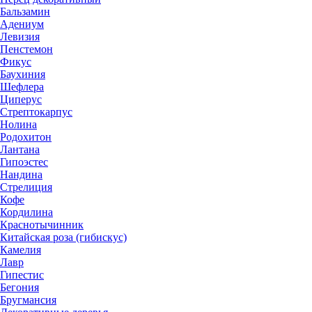
Бальзамин
Адениум
Левизия
Пенстемон
Фикус
Баухиния
Шефлера
Циперус
Стрептокарпус
Нолина
Родохитон
Лантана
Гипоэстес
Нандина
Стрелиция
Кофе
Кордилина
Краснотычинник
Китайская роза (гибискус)
Камелия
Лавр
Гипестис
Бегония
Бругмансия