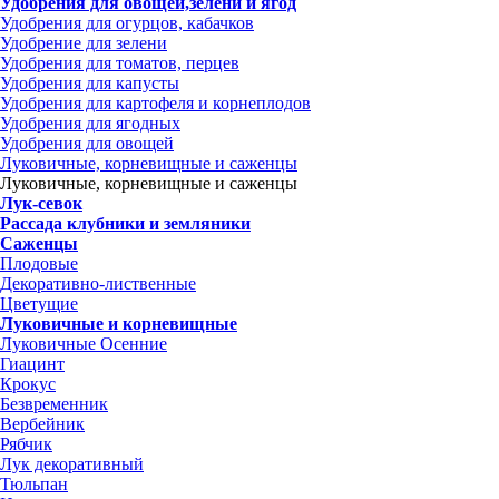
Удобрения для овощей,зелени и ягод
Удобрения для огурцов, кабачков
Удобрение для зелени
Удобрения для томатов, перцев
Удобрения для капусты
Удобрения для картофеля и корнеплодов
Удобрения для ягодных
Удобрения для овощей
Луковичные, корневищные и саженцы
Луковичные, корневищные и саженцы
Лук-севок
Рассада клубники и земляники
Саженцы
Плодовые
Декоративно-лиственные
Цветущие
Луковичные и корневищные
Луковичные Осенние
Гиацинт
Крокус
Безвременник
Вербейник
Рябчик
Лук декоративный
Тюльпан