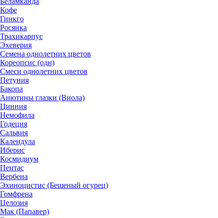
Беламканда
Кофе
Гинкго
Росянка
Трахикарпус
Эхеверия
Семена однолетних цветов
Кореопсис (одн)
Смеси однолетних цветов
Петуния
Бакопа
Анютины глазки (Виола)
Цинния
Немофила
Годеция
Сальвия
Календула
Иберис
Космидиум
Пентас
Вербена
Эхиноцистис (Бешеный огурец)
Гомфрена
Целозия
Мак (Папавер)