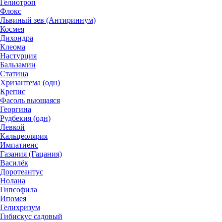
Гелиотроп
Флокс
Львиный зев (Антириннум)
Космея
Дихондра
Клеома
Настурция
Бальзамин
Статица
Хризантема (одн)
Крепис
Фасоль вьющаяся
Георгина
Рудбекия (одн)
Левкой
Кальцеолярия
Импатиенс
Газания (Гацания)
Василёк
Доротеантус
Нолана
Гипсофила
Ипомея
Гелихризум
Гибискус садовый