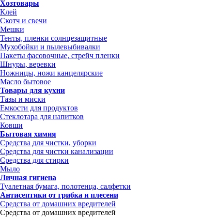
Хозтовары
Клей
Скотч и свечи
Мешки
Тенты, пленки солнцезащитные
Мухобойки и пылевыбивалки
Пакеты фасовочные, стрейч пленки
Шнуры, веревки
Ножницы, ножи канцелярские
Масло бытовое
Товары для кухни
Тазы и миски
Емкости для продуктов
Стеклотара для напитков
Ковши
Бытовая химия
Средства для чистки, уборки
Средства для чистки канализации
Средства для стирки
Мыло
Личная гигиена
Туалетная бумага, полотенца, салфетки
Антисептики от грибка и плесени
Средства от домашних вредителей
Средства от домашних вредителей