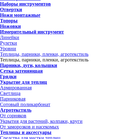
Наборы инструментов
Отвертки
Ножи монтажные
Топоры
Ножовки
Измерительный инструмент
Линейки
Рулетки
Уровни
Теплицы, парники, пленки, агротекстиль
Теплицы, парники, пленки, агротекстиль
Парники, дуги, колышки
Сетка затеняющая
Грядки
Укрытие для теплиц
Армированная
Светлица
Парниковая
Сотовый поликарбонат
Агротекстиль
От сорняков
Укрытия для растений, колпаки, круги
От заморозков и насекомых
Теплицы и аксессуары
Средства для чистки теплиц