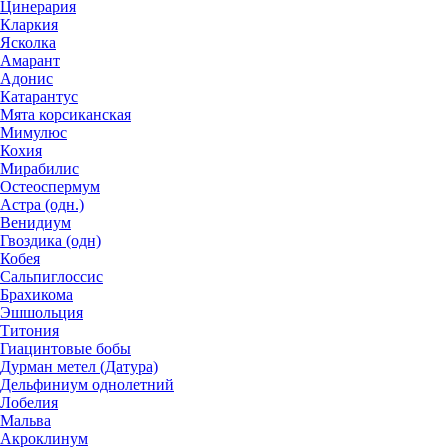
Цинерария
Кларкия
Ясколка
Амарант
Адонис
Катарантус
Мята корсиканская
Мимулюс
Кохия
Мирабилис
Остеоспермум
Астра (одн.)
Венидиум
Гвоздика (одн)
Кобея
Сальпиглоссис
Брахикома
Эшшольция
Титония
Гиацинтовые бобы
Дурман метел (Датура)
Дельфиниум однолетний
Лобелия
Мальва
Акроклинум