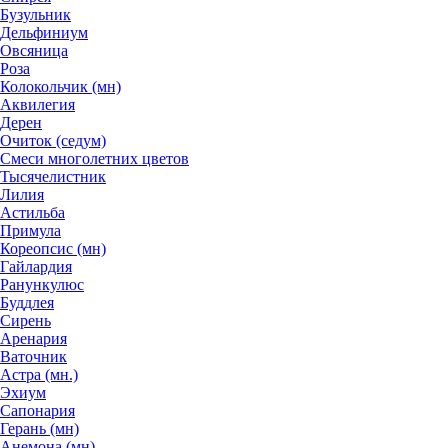
Бузульник
Дельфиниум
Овсяница
Роза
Колокольчик (мн)
Аквилегия
Дерен
Очиток (седум)
Смеси многолетних цветов
Тысячелистник
Лилия
Астильба
Примула
Кореопсис (мн)
Гайлардия
Ранункулюс
Буддлея
Сирень
Аренария
Ваточник
Астра (мн.)
Эхиум
Сапонария
Герань (мн)
Анемона (мн)