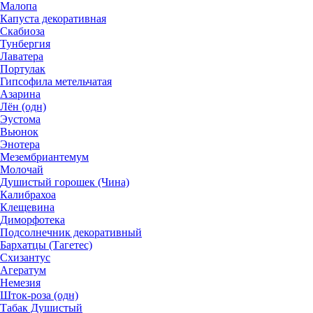
Малопа
Капуста декоративная
Скабиоза
Тунбергия
Лаватера
Портулак
Гипсофила метельчатая
Азарина
Лён (одн)
Эустома
Вьюнок
Энотера
Мезембриантемум
Молочай
Душистый горошек (Чина)
Калибрахоа
Клещевина
Диморфотека
Подсолнечник декоративный
Бархатцы (Тагетес)
Схизантус
Агератум
Немезия
Шток-роза (одн)
Табак Душистый