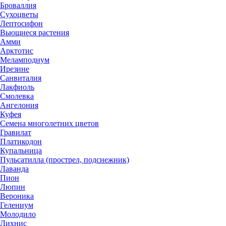
Броваллия
Сухоцветы
Лептосифон
Вьющиеся растения
Амми
Арктотис
Меламподиум
Ирезине
Санвиталия
Лакфиоль
Смолевка
Ангелония
Куфея
Семена многолетних цветов
Гравилат
Платикодон
Купальница
Пульсатилла (прострел, подснежник)
Лаванда
Пион
Люпин
Вероника
Гелениум
Молодило
Лихнис