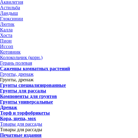
Аквилегия
Астильба
Ландыш
Глоксинии
Лютик
Калла
Хоста
Пион
Иссоп
Котовник
Колокольчик (корн.)
Герань полевая
Саженцы комнатных растений
Грунты, дренаж
Грунты, дренаж
Грунты специализированные
Грунты для рассады
Компоненты для грунтов
Грунты универсальные
Дренаж
Торф и торфобрикеты
Кора, щепа, мох
Товары для рассады
Товары для рассады
Печатные издания