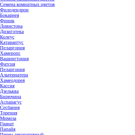
Семена комнатных цветов
Филодендрон
Бокарнея
Финик
Ливистона
Дизиготека
Колеус
Катарантус
Пеларгония
Хамеропс
Вашингтония
Фатсия
Пеларгония
Альтернатера
Хамеодорея
Кассия
Дзельква
Бирючина
Аспарагус
Сесбания
Торения
Мимоза
Гранат
Папайя
Перец декоративный