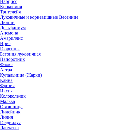
Нарцисс
Крокосмия
Трителейя
Луковичные и корневищные Весенние
Люпин
Дельфиниум
Анемона
Амариллис
Ирис
Георгины
Бегония луковичная
Папоротник
Флокс
Астра
Купальница (Жарки)
Канна
Фрезия
Иксия
Колокольчик
Мальва
Овсянница
Лилейник
Лилия
Гладиолус
Лапчатка