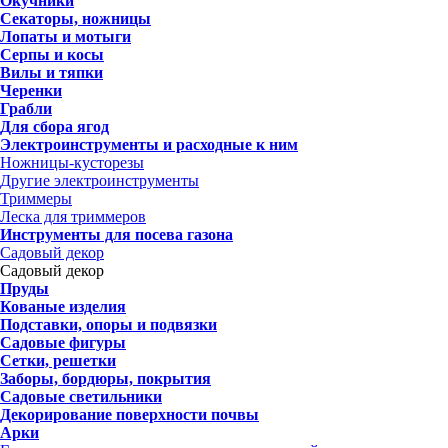
Окучники
Секаторы, ножницы
Лопаты и мотыги
Серпы и косы
Вилы и тяпки
Черенки
Грабли
Для сбора ягод
Электроинструменты и расходные к ним
Ножницы-кусторезы
Другие электроинструменты
Триммеры
Леска для триммеров
Инструменты для посева газона
Садовый декор
Садовый декор
Пруды
Кованые изделия
Подставки, опоры и подвязки
Садовые фигуры
Сетки, решетки
Заборы, бордюры, покрытия
Садовые светильники
Декорирование поверхности почвы
Арки