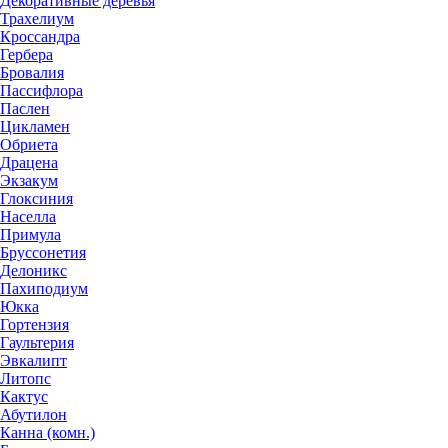
Декоративные деревья
Трахелиум
Кроссандра
Гербера
Бровалия
Пассифлора
Паслен
Цикламен
Обриета
Драцена
Экзакум
Глоксиния
Населла
Примула
Бруссонетия
Делоникс
Пахиподиум
Юкка
Гортензия
Гаультерия
Эвкалипт
Литопс
Кактус
Абутилон
Канна (комн.)