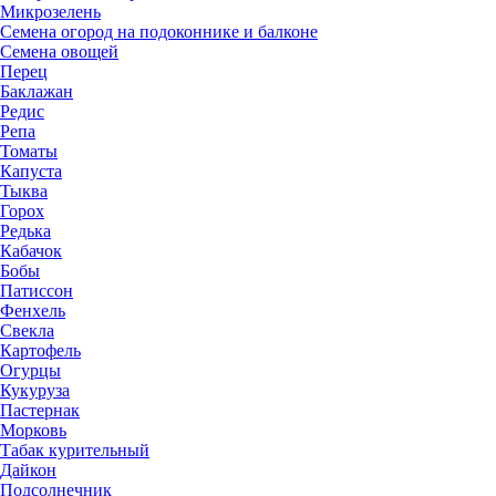
Микрозелень
Семена огород на подоконнике и балконе
Семена овощей
Перец
Баклажан
Редис
Репа
Томаты
Капуста
Тыква
Горох
Редька
Кабачок
Бобы
Патиссон
Фенхель
Свекла
Картофель
Огурцы
Кукуруза
Пастернак
Морковь
Табак курительный
Дайкон
Подсолнечник