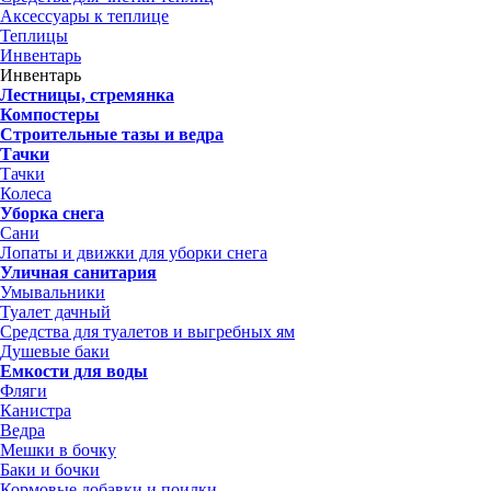
Аксессуары к теплице
Теплицы
Инвентарь
Инвентарь
Лестницы, стремянка
Компостеры
Строительные тазы и ведра
Тачки
Тачки
Колеса
Уборка снега
Сани
Лопаты и движки для уборки снега
Уличная санитария
Умывальники
Туалет дачный
Средства для туалетов и выгребных ям
Душевые баки
Емкости для воды
Фляги
Канистра
Ведра
Мешки в бочку
Баки и бочки
Кормовые добавки и поилки