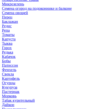
Микрозелень
Семена огород на подоконнике и балконе
Семена овощей
Перец
Баклажан
Редис
Репа
Томаты
Капуста
Тыква
Горох
Редька
Кабачок
Бобы
Патиссон
Фенхель
Свекла
Картофель
Огурцы
Кукуруза
Пастернак
Морковь
Табак курительный
Дайкон