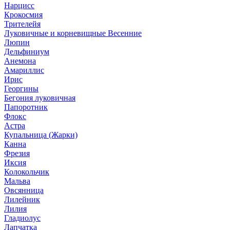
Нарцисс
Крокосмия
Трителейя
Луковичные и корневищные Весенние
Люпин
Дельфиниум
Анемона
Амариллис
Ирис
Георгины
Бегония луковичная
Папоротник
Флокс
Астра
Купальница (Жарки)
Канна
Фрезия
Иксия
Колокольчик
Мальва
Овсянница
Лилейник
Лилия
Гладиолус
Лапчатка