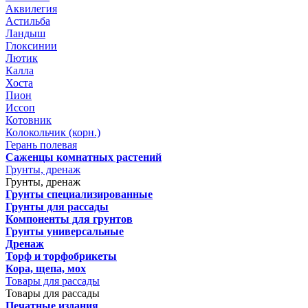
Аквилегия
Астильба
Ландыш
Глоксинии
Лютик
Калла
Хоста
Пион
Иссоп
Котовник
Колокольчик (корн.)
Герань полевая
Саженцы комнатных растений
Грунты, дренаж
Грунты, дренаж
Грунты специализированные
Грунты для рассады
Компоненты для грунтов
Грунты универсальные
Дренаж
Торф и торфобрикеты
Кора, щепа, мох
Товары для рассады
Товары для рассады
Печатные издания