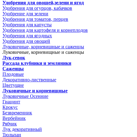
Удобрения для овощей,зелени и ягод
Удобрения для огурцов, кабачков
Удобрение для зелени
Удобрения для томатов, перцев
Удобрения для капусты
Удобрения для картофеля и корнеплодов
Удобрения для ягодных
Удобрения для овощей
Луковичные, корневищные и саженцы
Луковичные, корневищные и саженцы
Лук-севок
Рассада клубники и земляники
Саженцы
Плодовые
Декоративно-лиственные
Цветущие
Луковичные и корневищные
Луковичные Осенние
Гиацинт
Крокус
Безвременник
Вербейник
Рябчик
Лук декоративный
Тюльпан