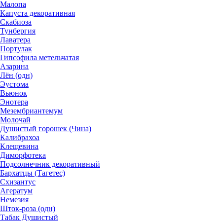
Малопа
Капуста декоративная
Скабиоза
Тунбергия
Лаватера
Портулак
Гипсофила метельчатая
Азарина
Лён (одн)
Эустома
Вьюнок
Энотера
Мезембриантемум
Молочай
Душистый горошек (Чина)
Калибрахоа
Клещевина
Диморфотека
Подсолнечник декоративный
Бархатцы (Тагетес)
Схизантус
Агератум
Немезия
Шток-роза (одн)
Табак Душистый