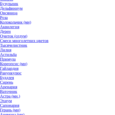
Бузульник
Дельфиниум
Овсяница
Роза
Колокольчик (мн)
Аквилегия
Дерен
Очиток (седум)
Смеси многолетних цветов
Тысячелистник
Лилия
Астильба
Примула
Кореопсис (мн)
Гайлардия
Ранункулюс
Буддлея
Сирень
Аренария
Ваточник
Астра (мн.)
Эхиум
Сапонария
Герань (мн)
Анемона (мн)