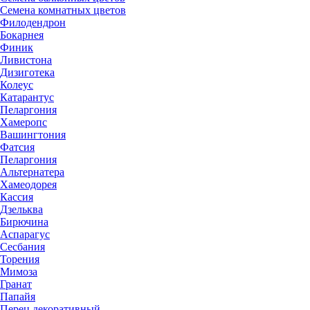
Семена комнатных цветов
Филодендрон
Бокарнея
Финик
Ливистона
Дизиготека
Колеус
Катарантус
Пеларгония
Хамеропс
Вашингтония
Фатсия
Пеларгония
Альтернатера
Хамеодорея
Кассия
Дзельква
Бирючина
Аспарагус
Сесбания
Торения
Мимоза
Гранат
Папайя
Перец декоративный