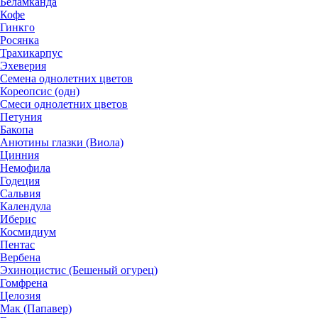
Беламканда
Кофе
Гинкго
Росянка
Трахикарпус
Эхеверия
Семена однолетних цветов
Кореопсис (одн)
Смеси однолетних цветов
Петуния
Бакопа
Анютины глазки (Виола)
Цинния
Немофила
Годеция
Сальвия
Календула
Иберис
Космидиум
Пентас
Вербена
Эхиноцистис (Бешеный огурец)
Гомфрена
Целозия
Мак (Папавер)