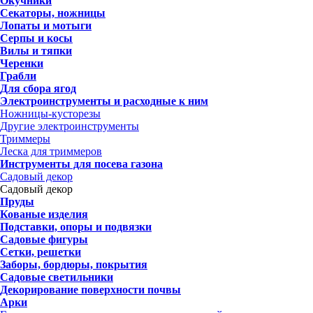
Окучники
Секаторы, ножницы
Лопаты и мотыги
Серпы и косы
Вилы и тяпки
Черенки
Грабли
Для сбора ягод
Электроинструменты и расходные к ним
Ножницы-кусторезы
Другие электроинструменты
Триммеры
Леска для триммеров
Инструменты для посева газона
Садовый декор
Садовый декор
Пруды
Кованые изделия
Подставки, опоры и подвязки
Садовые фигуры
Сетки, решетки
Заборы, бордюры, покрытия
Садовые светильники
Декорирование поверхности почвы
Арки