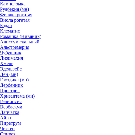
Камнеломка
Рудбекия (мн)
Фиалка рогатая
Виола рогатая
Бадан
Клематис
Ромашка (Нивяник)
Алиссум скальный
Альстремерия
Чубушник
Лизимахия
Хмель
Эдельвейс
Лён (мн)
Гвоздика (мн)
Дербенник
Прострел
Хризантема (мн)
Гелиопсис
Вербаскум
Лапчатка
Айва
Пиретрум
Чистец
Спирея