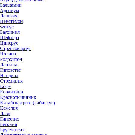
Бальзамин
Адениум
Левизия
Пенстемон
Фикус
Баухиния
Шефлера
Циперус
Стрептокарпус
Нолина
Родохитон
Лантана
Гипоэстес
Нандина
Стрелиция
Кофе
Кордилина
Краснотычинник
Китайская роза (гибискус)
Камелия
Лавр
Гипестис
Бегония
Бругмансия