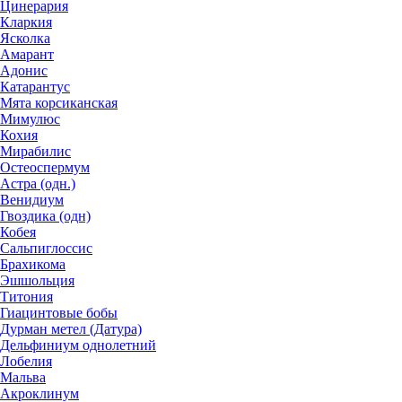
Цинерария
Кларкия
Ясколка
Амарант
Адонис
Катарантус
Мята корсиканская
Мимулюс
Кохия
Мирабилис
Остеоспермум
Астра (одн.)
Венидиум
Гвоздика (одн)
Кобея
Сальпиглоссис
Брахикома
Эшшольция
Титония
Гиацинтовые бобы
Дурман метел (Датура)
Дельфиниум однолетний
Лобелия
Мальва
Акроклинум