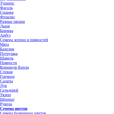
Турнепс
Фасоль
Спаржа
Физалис
Разные овощи
Дыня
Брюква
Арбуз
Семена зелени и пряностей
Мята
Базилик
Петрушка
Щавель
Пряности
Кориандр Кинза
Стевия
Горчица
Салаты
Лук
Сельдерей
Укроп
Шпинат
Рукола
Семена цветов
Семена балконных цветов