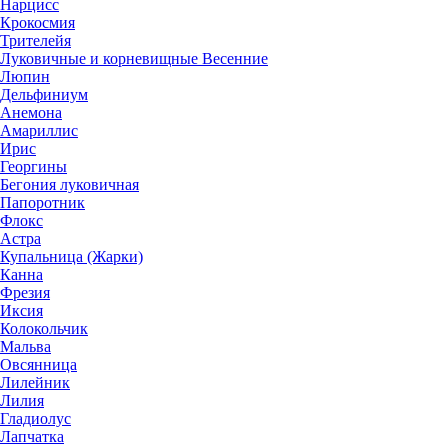
Нарцисс
Крокосмия
Трителейя
Луковичные и корневищные Весенние
Люпин
Дельфиниум
Анемона
Амариллис
Ирис
Георгины
Бегония луковичная
Папоротник
Флокс
Астра
Купальница (Жарки)
Канна
Фрезия
Иксия
Колокольчик
Мальва
Овсянница
Лилейник
Лилия
Гладиолус
Лапчатка