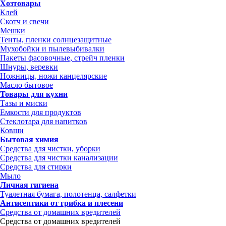
Хозтовары
Клей
Скотч и свечи
Мешки
Тенты, пленки солнцезащитные
Мухобойки и пылевыбивалки
Пакеты фасовочные, стрейч пленки
Шнуры, веревки
Ножницы, ножи канцелярские
Масло бытовое
Товары для кухни
Тазы и миски
Емкости для продуктов
Стеклотара для напитков
Ковши
Бытовая химия
Средства для чистки, уборки
Средства для чистки канализации
Средства для стирки
Мыло
Личная гигиена
Туалетная бумага, полотенца, салфетки
Антисептики от грибка и плесени
Средства от домашних вредителей
Средства от домашних вредителей