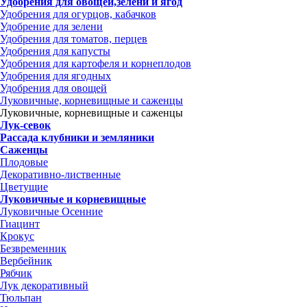
Удобрения для овощей,зелени и ягод
Удобрения для огурцов, кабачков
Удобрение для зелени
Удобрения для томатов, перцев
Удобрения для капусты
Удобрения для картофеля и корнеплодов
Удобрения для ягодных
Удобрения для овощей
Луковичные, корневищные и саженцы
Луковичные, корневищные и саженцы
Лук-севок
Рассада клубники и земляники
Саженцы
Плодовые
Декоративно-лиственные
Цветущие
Луковичные и корневищные
Луковичные Осенние
Гиацинт
Крокус
Безвременник
Вербейник
Рябчик
Лук декоративный
Тюльпан