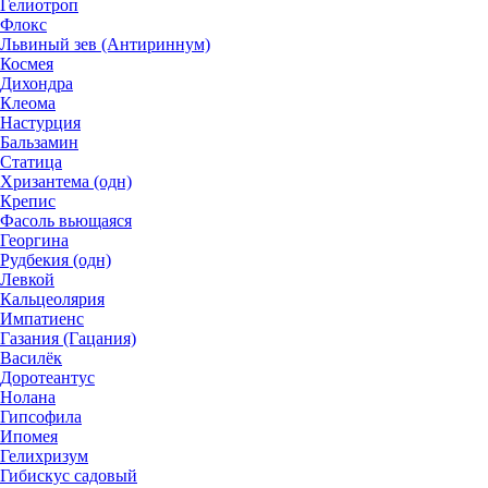
Гелиотроп
Флокс
Львиный зев (Антириннум)
Космея
Дихондра
Клеома
Настурция
Бальзамин
Статица
Хризантема (одн)
Крепис
Фасоль вьющаяся
Георгина
Рудбекия (одн)
Левкой
Кальцеолярия
Импатиенс
Газания (Гацания)
Василёк
Доротеантус
Нолана
Гипсофила
Ипомея
Гелихризум
Гибискус садовый