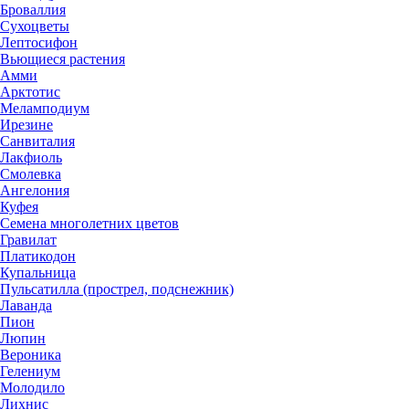
Броваллия
Сухоцветы
Лептосифон
Вьющиеся растения
Амми
Арктотис
Меламподиум
Ирезине
Санвиталия
Лакфиоль
Смолевка
Ангелония
Куфея
Семена многолетних цветов
Гравилат
Платикодон
Купальница
Пульсатилла (прострел, подснежник)
Лаванда
Пион
Люпин
Вероника
Гелениум
Молодило
Лихнис