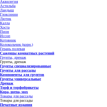
Аквилегия
Астильба
Ландыш
Глоксинии
Лютик
Калла
Хоста
Пион
Иссоп
Котовник
Колокольчик (корн.)
Герань полевая
Саженцы комнатных растений
Грунты, дренаж
Грунты, дренаж
Грунты специализированные
Грунты для рассады
Компоненты для грунтов
Грунты универсальные
Дренаж
Торф и торфобрикеты
Кора, щепа, мох
Товары для рассады
Товары для рассады
Печатные издания