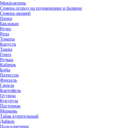
Микрозелень
Семена огород на подоконнике и балконе
Семена овощей
Перец
Баклажан
Редис
Репа
Томаты
Капуста
Тыква
Горох
Редька
Кабачок
Бобы
Патиссон
Фенхель
Свекла
Картофель
Огурцы
Кукуруза
Пастернак
Морковь
Табак курительный
Дайкон
Подсолнечник