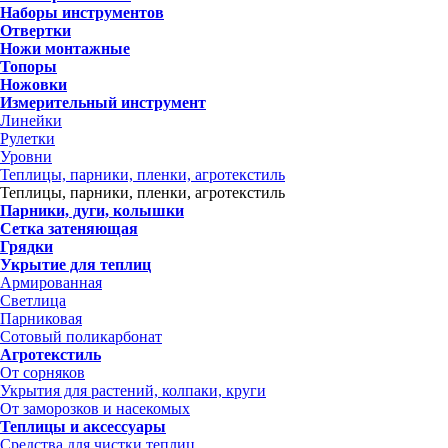
Наборы инструментов
Отвертки
Ножи монтажные
Топоры
Ножовки
Измерительный инструмент
Линейки
Рулетки
Уровни
Теплицы, парники, пленки, агротекстиль
Теплицы, парники, пленки, агротекстиль
Парники, дуги, колышки
Сетка затеняющая
Грядки
Укрытие для теплиц
Армированная
Светлица
Парниковая
Сотовый поликарбонат
Агротекстиль
От сорняков
Укрытия для растений, колпаки, круги
От заморозков и насекомых
Теплицы и аксессуары
Средства для чистки теплиц