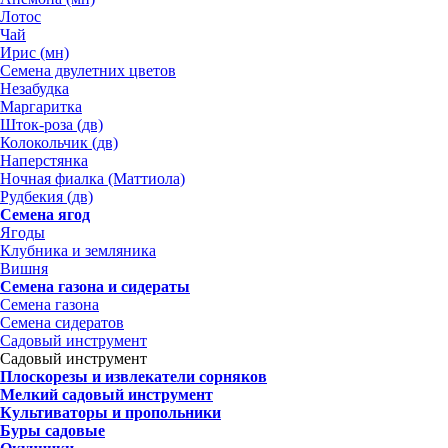
Лотос
Чай
Ирис (мн)
Семена двулетних цветов
Незабудка
Маргаритка
Шток-роза (дв)
Колокольчик (дв)
Наперстянка
Ночная фиалка (Маттиола)
Рудбекия (дв)
Семена ягод
Ягоды
Клубника и земляника
Вишня
Семена газона и сидераты
Семена газона
Семена сидератов
Садовый инструмент
Садовый инструмент
Плоскорезы и извлекатели сорняков
Мелкий садовый инструмент
Культиваторы и пропольники
Буры садовые