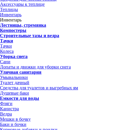
Аксессуары к теплице
Теплицы
Инвентарь
Инвентарь
Лестницы, стремянка
Компостеры
Строительные тазы и ведра
Тачки
Тачки
Колеса
Уборка снега
Сани
Лопаты и движки для уборки снега
Уличная санитария
Умывальники
Туалет дачный
Средства для туалетов и выгребных ям
Душевые баки
Емкости для воды
Фляги
Канистра
Ведра
Мешки в бочку
Баки и бочки
Кормовые добавки и поилки