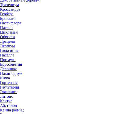
Декоративные деревья
Трахелиум
Кроссандра
Гербера
Бровалия
Пассифлора
Паслен
Цикламен
Обриета
Драцена
Экзакум
Глоксиния
Населла
Примула
Бруссонетия
Делоникс
Пахиподиум
Юкка
Гортензия
Гаультерия
Эвкалипт
Литопс
Кактус
Абутилон
Канна (комн.)