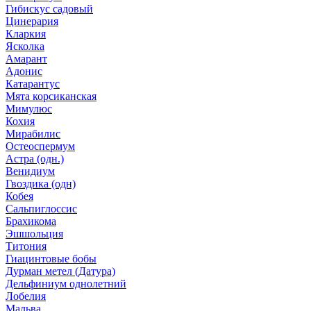
Гибискус садовый
Цинерария
Кларкия
Ясколка
Амарант
Адонис
Катарантус
Мята корсиканская
Мимулюс
Кохия
Мирабилис
Остеоспермум
Астра (одн.)
Венидиум
Гвоздика (одн)
Кобея
Сальпиглоссис
Брахикома
Эшшольция
Титония
Гиацинтовые бобы
Дурман метел (Датура)
Дельфиниум однолетний
Лобелия
Мальва