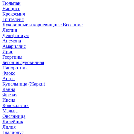
Тюльпан
Нарцисс
Крокосмия
Трителейя
Луковичные и корневищные Весенние
Люпин
Дельфиниум
Анемона
Амариллис
Ирис
Георгины
Бегония луковичная
Папоротник
Флокс
Астра
Купальница (Жарки)
Канна
Фрезия
Иксия
Колокольчик
Мальва
Овсянница
Лилейник
Лилия
Гладиолус