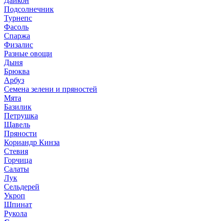
Дайкон
Подсолнечник
Турнепс
Фасоль
Спаржа
Физалис
Разные овощи
Дыня
Брюква
Арбуз
Семена зелени и пряностей
Мята
Базилик
Петрушка
Щавель
Пряности
Кориандр Кинза
Стевия
Горчица
Салаты
Лук
Сельдерей
Укроп
Шпинат
Рукола