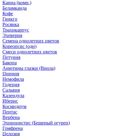
Канна (комн.)
Беламканда
Кофе
Гинкго
Росянка
Трахикарпус
Эхеверия
Семена однолетних цветов
Кореопсис (одн)
Смеси однолетних цветов
Петуния
Бакопа
Анютины глазки (Виола)
Цинния
Немофила
Годеция
Сальвия
Календула
Иберис
Космидиум
Пентас
Вербена
Эхиноцистис (Бешеный огурец)
Гомфрена
Целозия