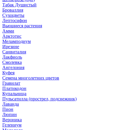
Табак Душистый
Броваллия
Сухоцветы
Лептосифон
Вьющиеся растения
Амми
Арктотис
Меламподиум
Ирезине
Санвиталия
Лакфиоль
Смолевка
Ангелония
Куфея
Семена многолетних цветов
Гравилат
Платикодон
Купальница
Пульсатилла (прострел, подснежник)
Лаванда
Пион
Люпин
Вероника
Гелениум