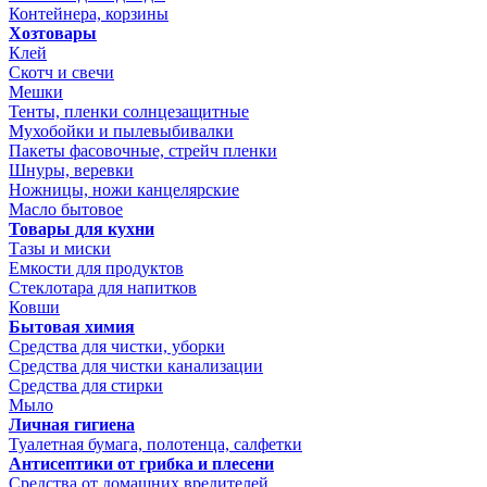
Контейнера, корзины
Хозтовары
Клей
Скотч и свечи
Мешки
Тенты, пленки солнцезащитные
Мухобойки и пылевыбивалки
Пакеты фасовочные, стрейч пленки
Шнуры, веревки
Ножницы, ножи канцелярские
Масло бытовое
Товары для кухни
Тазы и миски
Емкости для продуктов
Стеклотара для напитков
Ковши
Бытовая химия
Средства для чистки, уборки
Средства для чистки канализации
Средства для стирки
Мыло
Личная гигиена
Туалетная бумага, полотенца, салфетки
Антисептики от грибка и плесени
Средства от домашних вредителей