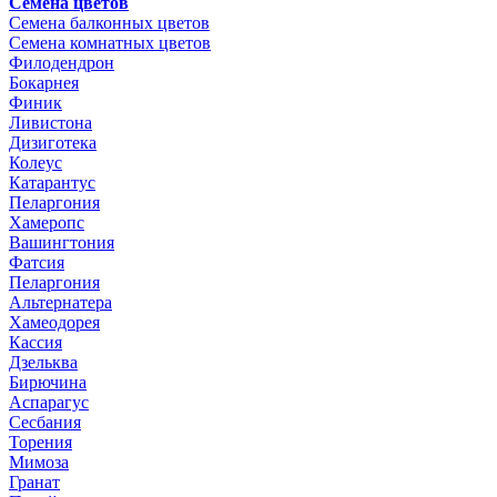
Семена цветов
Семена балконных цветов
Семена комнатных цветов
Филодендрон
Бокарнея
Финик
Ливистона
Дизиготека
Колеус
Катарантус
Пеларгония
Хамеропс
Вашингтония
Фатсия
Пеларгония
Альтернатера
Хамеодорея
Кассия
Дзельква
Бирючина
Аспарагус
Сесбания
Торения
Мимоза
Гранат