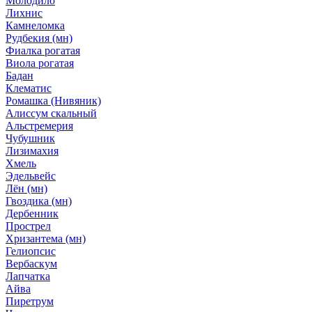
Молодило
Лихнис
Камнеломка
Рудбекия (мн)
Фиалка рогатая
Виола рогатая
Бадан
Клематис
Ромашка (Нивяник)
Алиссум скальный
Альстремерия
Чубушник
Лизимахия
Хмель
Эдельвейс
Лён (мн)
Гвоздика (мн)
Дербенник
Прострел
Хризантема (мн)
Гелиопсис
Вербаскум
Лапчатка
Айва
Пиретрум