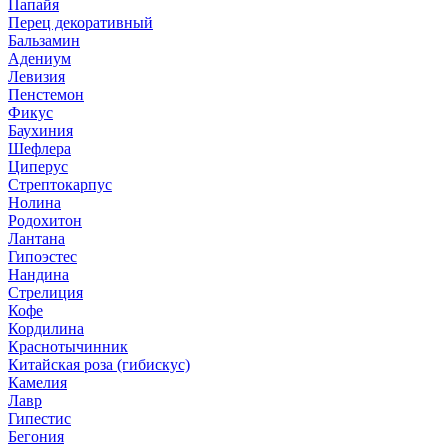
Папайя
Перец декоративный
Бальзамин
Адениум
Левизия
Пенстемон
Фикус
Баухиния
Шефлера
Циперус
Стрептокарпус
Нолина
Родохитон
Лантана
Гипоэстес
Нандина
Стрелиция
Кофе
Кордилина
Краснотычинник
Китайская роза (гибискус)
Камелия
Лавр
Гипестис
Бегония