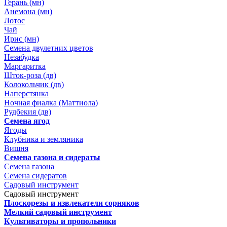
Герань (мн)
Анемона (мн)
Лотос
Чай
Ирис (мн)
Семена двулетних цветов
Незабудка
Маргаритка
Шток-роза (дв)
Колокольчик (дв)
Наперстянка
Ночная фиалка (Маттиола)
Рудбекия (дв)
Семена ягод
Ягоды
Клубника и земляника
Вишня
Семена газона и сидераты
Семена газона
Семена сидератов
Садовый инструмент
Садовый инструмент
Плоскорезы и извлекатели сорняков
Мелкий садовый инструмент
Культиваторы и пропольники