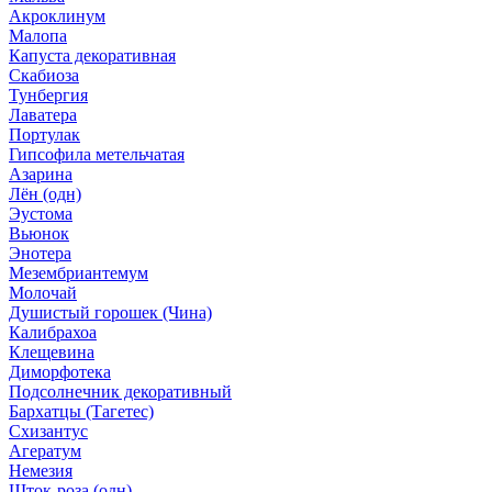
Акроклинум
Малопа
Капуста декоративная
Скабиоза
Тунбергия
Лаватера
Портулак
Гипсофила метельчатая
Азарина
Лён (одн)
Эустома
Вьюнок
Энотера
Мезембриантемум
Молочай
Душистый горошек (Чина)
Калибрахоа
Клещевина
Диморфотека
Подсолнечник декоративный
Бархатцы (Тагетес)
Схизантус
Агератум
Немезия
Шток-роза (одн)