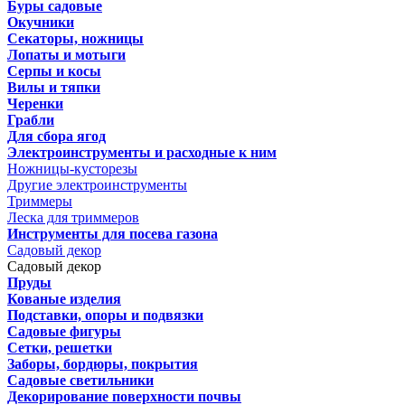
Буры садовые
Окучники
Секаторы, ножницы
Лопаты и мотыги
Серпы и косы
Вилы и тяпки
Черенки
Грабли
Для сбора ягод
Электроинструменты и расходные к ним
Ножницы-кусторезы
Другие электроинструменты
Триммеры
Леска для триммеров
Инструменты для посева газона
Садовый декор
Садовый декор
Пруды
Кованые изделия
Подставки, опоры и подвязки
Садовые фигуры
Сетки, решетки
Заборы, бордюры, покрытия
Садовые светильники
Декорирование поверхности почвы