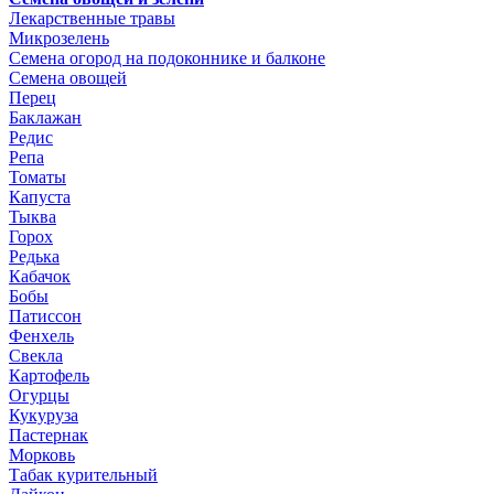
Лекарственные травы
Микрозелень
Семена огород на подоконнике и балконе
Семена овощей
Перец
Баклажан
Редис
Репа
Томаты
Капуста
Тыква
Горох
Редька
Кабачок
Бобы
Патиссон
Фенхель
Свекла
Картофель
Огурцы
Кукуруза
Пастернак
Морковь
Табак курительный