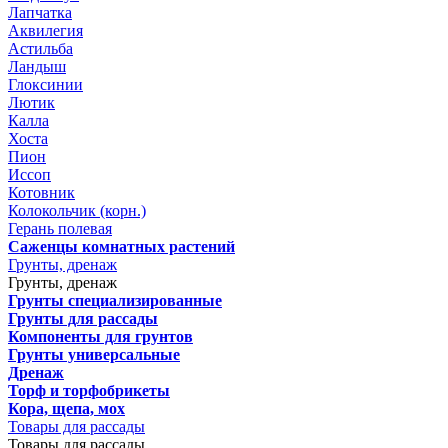
Лапчатка
Аквилегия
Астильба
Ландыш
Глоксинии
Лютик
Калла
Хоста
Пион
Иссоп
Котовник
Колокольчик (корн.)
Герань полевая
Саженцы комнатных растений
Грунты, дренаж
Грунты, дренаж
Грунты специализированные
Грунты для рассады
Компоненты для грунтов
Грунты универсальные
Дренаж
Торф и торфобрикеты
Кора, щепа, мох
Товары для рассады
Товары для рассады