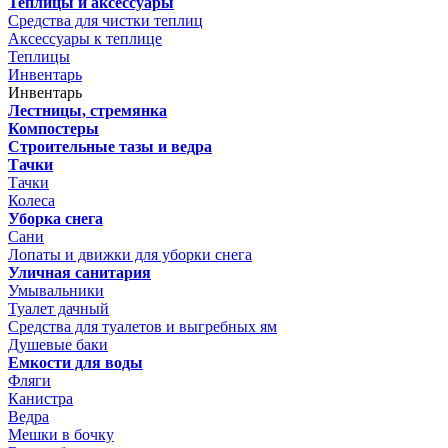
Теплицы и аксессуары
Средства для чистки теплиц
Аксессуары к теплице
Теплицы
Инвентарь
Инвентарь
Лестницы, стремянка
Компостеры
Строительные тазы и ведра
Тачки
Тачки
Колеса
Уборка снега
Сани
Лопаты и движки для уборки снега
Уличная санитария
Умывальники
Туалет дачный
Средства для туалетов и выгребных ям
Душевые баки
Емкости для воды
Фляги
Канистра
Ведра
Мешки в бочку