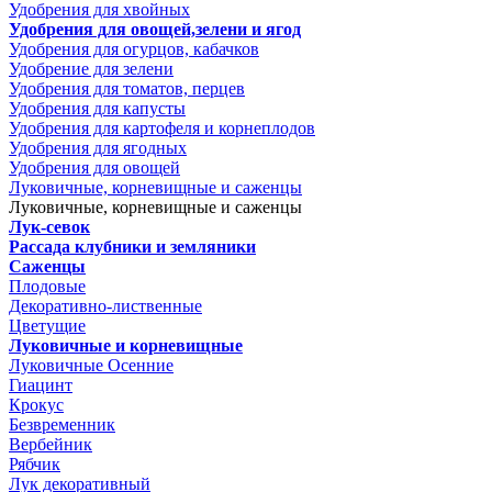
Удобрения для хвойных
Удобрения для овощей,зелени и ягод
Удобрения для огурцов, кабачков
Удобрение для зелени
Удобрения для томатов, перцев
Удобрения для капусты
Удобрения для картофеля и корнеплодов
Удобрения для ягодных
Удобрения для овощей
Луковичные, корневищные и саженцы
Луковичные, корневищные и саженцы
Лук-севок
Рассада клубники и земляники
Саженцы
Плодовые
Декоративно-лиственные
Цветущие
Луковичные и корневищные
Луковичные Осенние
Гиацинт
Крокус
Безвременник
Вербейник
Рябчик
Лук декоративный