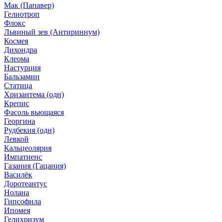
Мак (Папавер)
Гелиотроп
Флокс
Львиный зев (Антириннум)
Космея
Дихондра
Клеома
Настурция
Бальзамин
Статица
Хризантема (одн)
Крепис
Фасоль вьющаяся
Георгина
Рудбекия (одн)
Левкой
Кальцеолярия
Импатиенс
Газания (Гацания)
Василёк
Доротеантус
Нолана
Гипсофила
Ипомея
Гелихризум