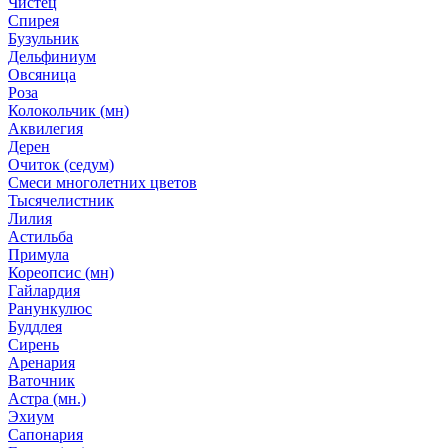
Чистец
Спирея
Бузульник
Дельфиниум
Овсяница
Роза
Колокольчик (мн)
Аквилегия
Дерен
Очиток (седум)
Смеси многолетних цветов
Тысячелистник
Лилия
Астильба
Примула
Кореопсис (мн)
Гайлардия
Ранункулюс
Буддлея
Сирень
Аренария
Ваточник
Астра (мн.)
Эхиум
Сапонария