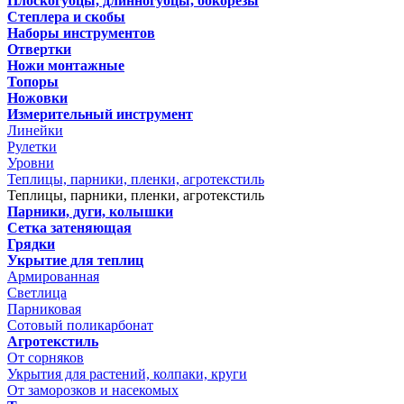
Плоскогубцы, длинногубцы, бокорезы
Степлера и скобы
Наборы инструментов
Отвертки
Ножи монтажные
Топоры
Ножовки
Измерительный инструмент
Линейки
Рулетки
Уровни
Теплицы, парники, пленки, агротекстиль
Теплицы, парники, пленки, агротекстиль
Парники, дуги, колышки
Сетка затеняющая
Грядки
Укрытие для теплиц
Армированная
Светлица
Парниковая
Сотовый поликарбонат
Агротекстиль
От сорняков
Укрытия для растений, колпаки, круги
От заморозков и насекомых