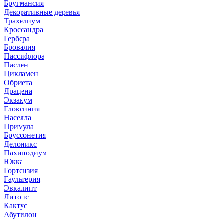
Бругмансия
Декоративные деревья
Трахелиум
Кроссандра
Гербера
Бровалия
Пассифлора
Паслен
Цикламен
Обриета
Драцена
Экзакум
Глоксиния
Населла
Примула
Бруссонетия
Делоникс
Пахиподиум
Юкка
Гортензия
Гаультерия
Эвкалипт
Литопс
Кактус
Абутилон