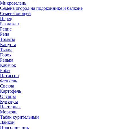
Микрозелень
Семена огород на подоконнике и балконе
Семена овощей
Перец
Баклажан
Редис
Репа
Томаты
Капуста
Тыква
Горох
Редька
Кабачок
Бобы
Патиссон
Фенхель
Свекла
Картофель
Огурцы
Кукуруза
Пастернак
Морковь
Табак курительный
Дайкон
Подсолнечник