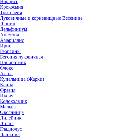
Нарцисс
Крокосмия
Трителейя
Луковичные и корневищные Весенние
Люпин
Дельфиниум
Анемона
Амариллис
Ирис
Георгины
Бегония луковичная
Папоротник
Флокс
Астра
Купальница (Жарки)
Канна
Фрезия
Иксия
Колокольчик
Мальва
Овсянница
Лилейник
Лилия
Гладиолус
Лапчатка