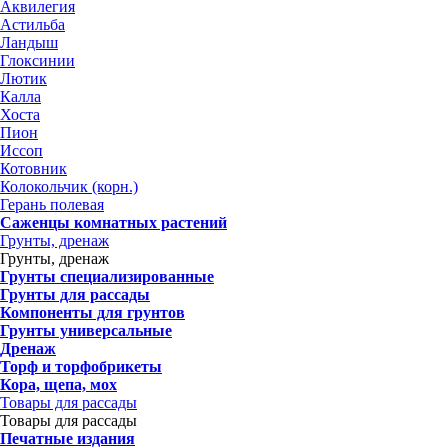
Аквилегия
Астильба
Ландыш
Глоксинии
Лютик
Калла
Хоста
Пион
Иссоп
Котовник
Колокольчик (корн.)
Герань полевая
Саженцы комнатных растений
Грунты, дренаж
Грунты, дренаж
Грунты специализированные
Грунты для рассады
Компоненты для грунтов
Грунты универсальные
Дренаж
Торф и торфобрикеты
Кора, щепа, мох
Товары для рассады
Товары для рассады
Печатные издания