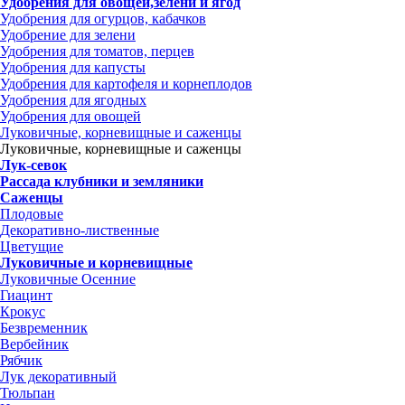
Удобрения для овощей,зелени и ягод
Удобрения для огурцов, кабачков
Удобрение для зелени
Удобрения для томатов, перцев
Удобрения для капусты
Удобрения для картофеля и корнеплодов
Удобрения для ягодных
Удобрения для овощей
Луковичные, корневищные и саженцы
Луковичные, корневищные и саженцы
Лук-севок
Рассада клубники и земляники
Саженцы
Плодовые
Декоративно-лиственные
Цветущие
Луковичные и корневищные
Луковичные Осенние
Гиацинт
Крокус
Безвременник
Вербейник
Рябчик
Лук декоративный
Тюльпан