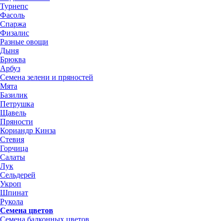
Турнепс
Фасоль
Спаржа
Физалис
Разные овощи
Дыня
Брюква
Арбуз
Семена зелени и пряностей
Мята
Базилик
Петрушка
Щавель
Пряности
Кориандр Кинза
Стевия
Горчица
Салаты
Лук
Сельдерей
Укроп
Шпинат
Рукола
Семена цветов
Семена балконных цветов