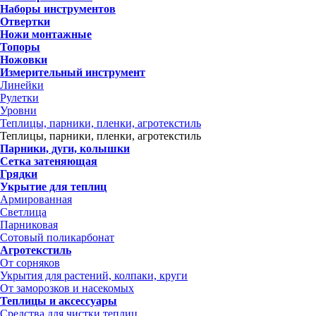
Наборы инструментов
Отвертки
Ножи монтажные
Топоры
Ножовки
Измерительный инструмент
Линейки
Рулетки
Уровни
Теплицы, парники, пленки, агротекстиль
Теплицы, парники, пленки, агротекстиль
Парники, дуги, колышки
Сетка затеняющая
Грядки
Укрытие для теплиц
Армированная
Светлица
Парниковая
Сотовый поликарбонат
Агротекстиль
От сорняков
Укрытия для растений, колпаки, круги
От заморозков и насекомых
Теплицы и аксессуары
Средства для чистки теплиц