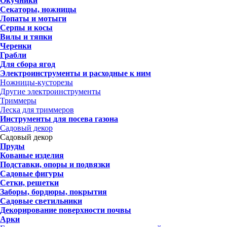
Окучники
Секаторы, ножницы
Лопаты и мотыги
Серпы и косы
Вилы и тяпки
Черенки
Грабли
Для сбора ягод
Электроинструменты и расходные к ним
Ножницы-кусторезы
Другие электроинструменты
Триммеры
Леска для триммеров
Инструменты для посева газона
Садовый декор
Садовый декор
Пруды
Кованые изделия
Подставки, опоры и подвязки
Садовые фигуры
Сетки, решетки
Заборы, бордюры, покрытия
Садовые светильники
Декорирование поверхности почвы
Арки