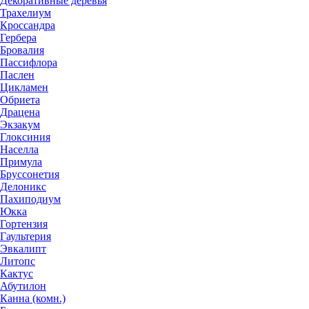
Декоративные деревья
Трахелиум
Кроссандра
Гербера
Бровалия
Пассифлора
Паслен
Цикламен
Обриета
Драцена
Экзакум
Глоксиния
Населла
Примула
Бруссонетия
Делоникс
Пахиподиум
Юкка
Гортензия
Гаультерия
Эвкалипт
Литопс
Кактус
Абутилон
Канна (комн.)