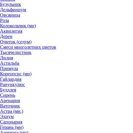
Бузульник
Дельфиниум
Овсяница
Роза
Колокольчик (мн)
Аквилегия
Дерен
Очиток (седум)
Смеси многолетних цветов
Тысячелистник
Лилия
Астильба
Примула
Кореопсис (мн)
Гайлардия
Ранункулюс
Буддлея
Сирень
Аренария
Ваточник
Астра (мн.)
Эхиум
Сапонария
Герань (мн)
Анемона (мн)