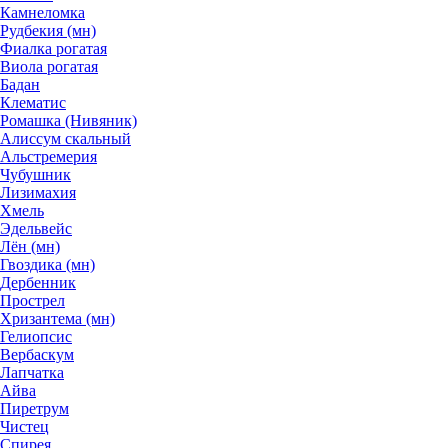
Камнеломка
Рудбекия (мн)
Фиалка рогатая
Виола рогатая
Бадан
Клематис
Ромашка (Нивяник)
Алиссум скальный
Альстремерия
Чубушник
Лизимахия
Хмель
Эдельвейс
Лён (мн)
Гвоздика (мн)
Дербенник
Прострел
Хризантема (мн)
Гелиопсис
Вербаскум
Лапчатка
Айва
Пиретрум
Чистец
Спирея