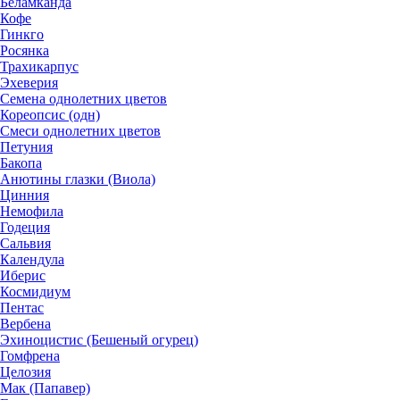
Беламканда
Кофе
Гинкго
Росянка
Трахикарпус
Эхеверия
Семена однолетних цветов
Кореопсис (одн)
Смеси однолетних цветов
Петуния
Бакопа
Анютины глазки (Виола)
Цинния
Немофила
Годеция
Сальвия
Календула
Иберис
Космидиум
Пентас
Вербена
Эхиноцистис (Бешеный огурец)
Гомфрена
Целозия
Мак (Папавер)