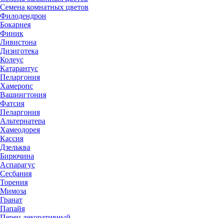
Семена комнатных цветов
Филодендрон
Бокарнея
Финик
Ливистона
Дизиготека
Колеус
Катарантус
Пеларгония
Хамеропс
Вашингтония
Фатсия
Пеларгония
Альтернатера
Хамеодорея
Кассия
Дзельква
Бирючина
Аспарагус
Сесбания
Торения
Мимоза
Гранат
Папайя
Перец декоративный