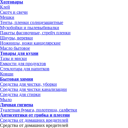
Хозтовары
Клей
Скотч и свечи
Мешки
Тенты, пленки солнцезащитные
Мухобойки и пылевыбивалки
Пакеты фасовочные, стрейч пленки
Шнуры, веревки
Ножницы, ножи канцелярские
Масло бытовое
Товары для кухни
Тазы и миски
Емкости для продуктов
Стеклотара для напитков
Ковши
Бытовая химия
Средства для чистки, уборки
Средства для чистки канализации
Средства для стирки
Мыло
Личная гигиена
Туалетная бумага, полотенца, салфетки
Антисептики от грибка и плесени
Средства от домашних вредителей
Средства от домашних вредителей