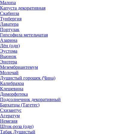
Малопа
Капуста декоративная
Скабиоза
Тунбергия
Лаватера
Портулак
Гипсофила метельчатая
Азарина
Лён (одн)
Эустома
Вьюнок
Энотера
Мезембриантемум
Молочай
Душистый горошек (Чина)
Калибрахоа
Клещевина
Диморфотека
Подсолнечник декоративный
Бархатцы (Тагетес)
Схизантус
Агератум
Немезия
Шток-роза (одн)
Табак Душистый