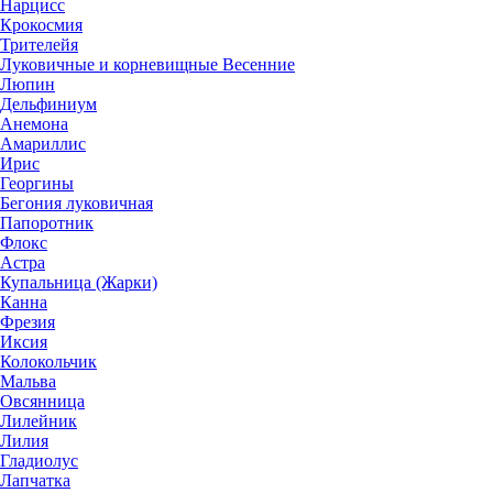
Нарцисс
Крокосмия
Трителейя
Луковичные и корневищные Весенние
Люпин
Дельфиниум
Анемона
Амариллис
Ирис
Георгины
Бегония луковичная
Папоротник
Флокс
Астра
Купальница (Жарки)
Канна
Фрезия
Иксия
Колокольчик
Мальва
Овсянница
Лилейник
Лилия
Гладиолус
Лапчатка