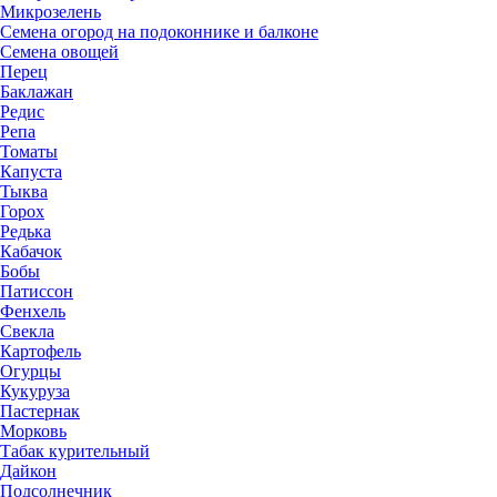
Микрозелень
Семена огород на подоконнике и балконе
Семена овощей
Перец
Баклажан
Редис
Репа
Томаты
Капуста
Тыква
Горох
Редька
Кабачок
Бобы
Патиссон
Фенхель
Свекла
Картофель
Огурцы
Кукуруза
Пастернак
Морковь
Табак курительный
Дайкон
Подсолнечник