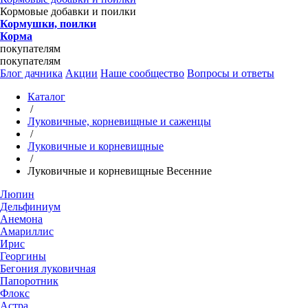
Кормовые добавки и поилки
Кормушки, поилки
Корма
покупателям
покупателям
Блог дачника
Акции
Наше сообщество
Вопросы и ответы
Каталог
/
Луковичные, корневищные и саженцы
/
Луковичные и корневищные
/
Луковичные и корневищные Весенние
Люпин
Дельфиниум
Анемона
Амариллис
Ирис
Георгины
Бегония луковичная
Папоротник
Флокс
Астра