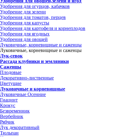
Удобрения для овощей,зелени и ягод
Удобрения для огурцов, кабачков
Удобрение для зелени
Удобрения для томатов, перцев
Удобрения для капусты
Удобрения для картофеля и корнеплодов
Удобрения для ягодных
Удобрения для овощей
Луковичные, корневищные и саженцы
Луковичные, корневищные и саженцы
Лук-севок
Рассада клубники и земляники
Саженцы
Плодовые
Декоративно-лиственные
Цветущие
Луковичные и корневищные
Луковичные Осенние
Гиацинт
Крокус
Безвременник
Вербейник
Рябчик
Лук декоративный
Тюльпан