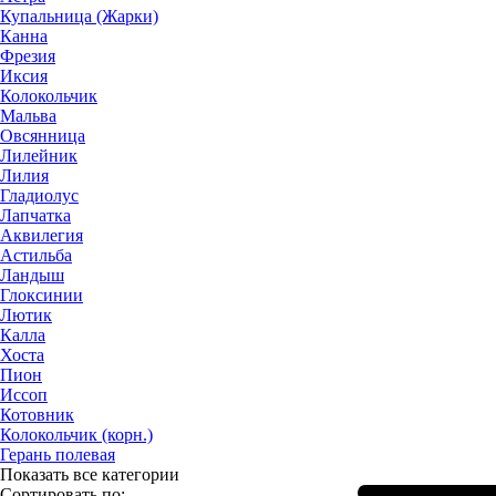
Купальница (Жарки)
Канна
Фрезия
Иксия
Колокольчик
Мальва
Овсянница
Лилейник
Лилия
Гладиолус
Лапчатка
Аквилегия
Астильба
Ландыш
Глоксинии
Лютик
Калла
Хоста
Пион
Иссоп
Котовник
Колокольчик (корн.)
Герань полевая
Показать все категории
Сортировать по: