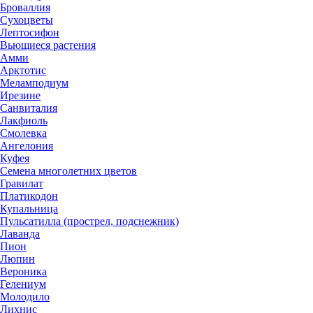
Броваллия
Сухоцветы
Лептосифон
Вьющиеся растения
Амми
Арктотис
Меламподиум
Ирезине
Санвиталия
Лакфиоль
Смолевка
Ангелония
Куфея
Семена многолетних цветов
Гравилат
Платикодон
Купальница
Пульсатилла (прострел, подснежник)
Лаванда
Пион
Люпин
Вероника
Гелениум
Молодило
Лихнис