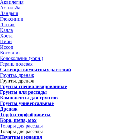
Аквилегия
Астильба
Ландыш
Глоксинии
Лютик
Калла
Хоста
Пион
Иссоп
Котовник
Колокольчик (корн.)
Герань полевая
Саженцы комнатных растений
Грунты, дренаж
Грунты, дренаж
Грунты специализированные
Грунты для рассады
Компоненты для грунтов
Грунты универсальные
Дренаж
Торф и торфобрикеты
Кора, щепа, мох
Товары для рассады
Товары для рассады
Печатные издания