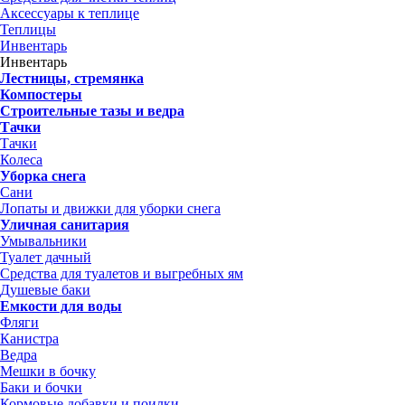
Аксессуары к теплице
Теплицы
Инвентарь
Инвентарь
Лестницы, стремянка
Компостеры
Строительные тазы и ведра
Тачки
Тачки
Колеса
Уборка снега
Сани
Лопаты и движки для уборки снега
Уличная санитария
Умывальники
Туалет дачный
Средства для туалетов и выгребных ям
Душевые баки
Емкости для воды
Фляги
Канистра
Ведра
Мешки в бочку
Баки и бочки
Кормовые добавки и поилки