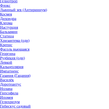
Гелиотроп
Флокс
Львиный зев (Антириннум)
Космея
Дихондра
Клеома
Настурция
Бальзамин
Статица
Хризантема (одн)
Крепис
Фасоль вьющаяся
Георгина
Рудбекия (одн)
Левкой
Кальцеолярия
Импатиенс
Газания (Гацания)
Василёк
Доротеантус
Нолана
Гипсофила
Ипомея
Гелихризум
Гибискус садовый