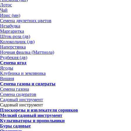
Лотос
Чай
Ирис (мн)
Семена двулетних цветов
Незабудка
Маргаритка
Шток-роза (дв)
Колокольчик (дв)
Наперстянка
Ночная фиалка (Маттиола)
Рудбекия (дв)
Семена ягод
Ягоды
Клубника и земляника
Вишня
Семена газона и сидераты
Семена газона
Семена сидератов
Садовый инструмент
Садовый инструмент
Плоскорезы и извлекатели сорняков
Мелкий садовый инструмент
Культиваторы и пропольники
Буры садовые