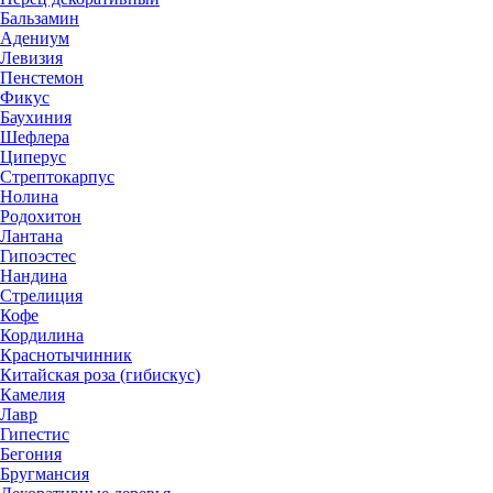
Бальзамин
Адениум
Левизия
Пенстемон
Фикус
Баухиния
Шефлера
Циперус
Стрептокарпус
Нолина
Родохитон
Лантана
Гипоэстес
Нандина
Стрелиция
Кофе
Кордилина
Краснотычинник
Китайская роза (гибискус)
Камелия
Лавр
Гипестис
Бегония
Бругмансия