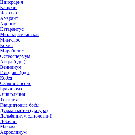
Цинерария
Кларкия
Ясколка
Амарант
Адонис
Катарантус
Мята корсиканская
Мимулюс
Кохия
Мирабилис
Остеоспермум
Астра (одн.)
Венидиум
Гвоздика (одн)
Кобея
Сальпиглоссис
Брахикома
Эшшольция
Титония
Гиацинтовые бобы
Дурман метел (Датура)
Дельфиниум однолетний
Лобелия
Мальва
Акроклинум