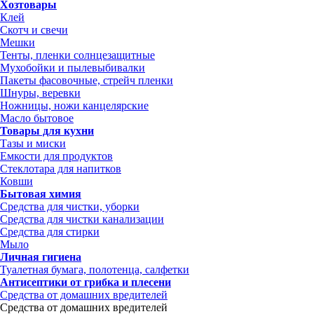
Хозтовары
Клей
Скотч и свечи
Мешки
Тенты, пленки солнцезащитные
Мухобойки и пылевыбивалки
Пакеты фасовочные, стрейч пленки
Шнуры, веревки
Ножницы, ножи канцелярские
Масло бытовое
Товары для кухни
Тазы и миски
Емкости для продуктов
Стеклотара для напитков
Ковши
Бытовая химия
Средства для чистки, уборки
Средства для чистки канализации
Средства для стирки
Мыло
Личная гигиена
Туалетная бумага, полотенца, салфетки
Антисептики от грибка и плесени
Средства от домашних вредителей
Средства от домашних вредителей