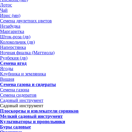
Лотос
Чай
Ирис (мн)
Семена двулетних цветов
Незабудка
Маргаритка
Шток-роза (дв)
Колокольчик (дв)
Наперстянка
Ночная фиалка (Маттиола)
Рудбекия (дв)
Семена ягод
Ягоды
Клубника и земляника
Вишня
Семена газона и сидераты
Семена газона
Семена сидератов
Садовый инструмент
Садовый инструмент
Плоскорезы и извлекатели сорняков
Мелкий садовый инструмент
Культиваторы и пропольники
Буры садовые