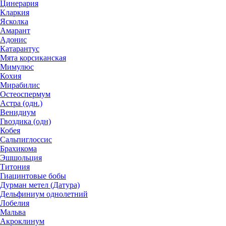
Цинерария
Кларкия
Ясколка
Амарант
Адонис
Катарантус
Мята корсиканская
Мимулюс
Кохия
Мирабилис
Остеоспермум
Астра (одн.)
Венидиум
Гвоздика (одн)
Кобея
Сальпиглоссис
Брахикома
Эшшольция
Титония
Гиацинтовые бобы
Дурман метел (Датура)
Дельфиниум однолетний
Лобелия
Мальва
Акроклинум