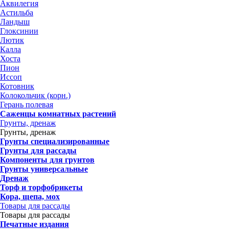
Аквилегия
Астильба
Ландыш
Глоксинии
Лютик
Калла
Хоста
Пион
Иссоп
Котовник
Колокольчик (корн.)
Герань полевая
Саженцы комнатных растений
Грунты, дренаж
Грунты, дренаж
Грунты специализированные
Грунты для рассады
Компоненты для грунтов
Грунты универсальные
Дренаж
Торф и торфобрикеты
Кора, щепа, мох
Товары для рассады
Товары для рассады
Печатные издания