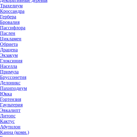
Декоративные деревья
Трахелиум
Кроссандра
Гербера
Бровалия
Пассифлора
Паслен
Цикламен
Обриета
Драцена
Экзакум
Глоксиния
Населла
Примула
Бруссонетия
Делоникс
Пахиподиум
Юкка
Гортензия
Гаультерия
Эвкалипт
Литопс
Кактус
Абутилон
Канна (комн.)