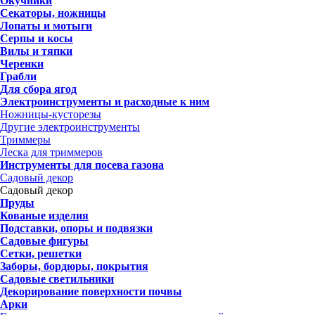
Окучники
Секаторы, ножницы
Лопаты и мотыги
Серпы и косы
Вилы и тяпки
Черенки
Грабли
Для сбора ягод
Электроинструменты и расходные к ним
Ножницы-кусторезы
Другие электроинструменты
Триммеры
Леска для триммеров
Инструменты для посева газона
Садовый декор
Садовый декор
Пруды
Кованые изделия
Подставки, опоры и подвязки
Садовые фигуры
Сетки, решетки
Заборы, бордюры, покрытия
Садовые светильники
Декорирование поверхности почвы
Арки