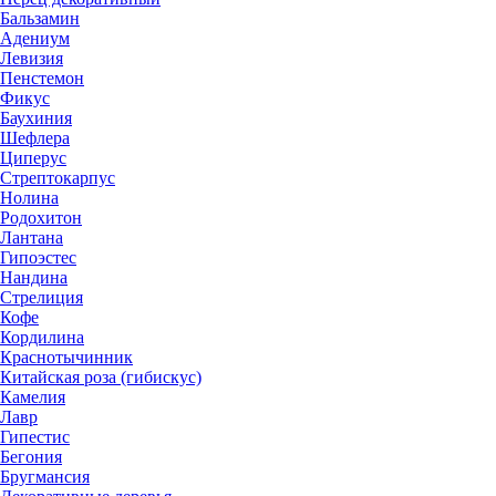
Бальзамин
Адениум
Левизия
Пенстемон
Фикус
Баухиния
Шефлера
Циперус
Стрептокарпус
Нолина
Родохитон
Лантана
Гипоэстес
Нандина
Стрелиция
Кофе
Кордилина
Краснотычинник
Китайская роза (гибискус)
Камелия
Лавр
Гипестис
Бегония
Бругмансия