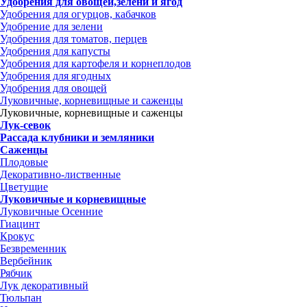
Удобрения для овощей,зелени и ягод
Удобрения для огурцов, кабачков
Удобрение для зелени
Удобрения для томатов, перцев
Удобрения для капусты
Удобрения для картофеля и корнеплодов
Удобрения для ягодных
Удобрения для овощей
Луковичные, корневищные и саженцы
Луковичные, корневищные и саженцы
Лук-севок
Рассада клубники и земляники
Саженцы
Плодовые
Декоративно-лиственные
Цветущие
Луковичные и корневищные
Луковичные Осенние
Гиацинт
Крокус
Безвременник
Вербейник
Рябчик
Лук декоративный
Тюльпан