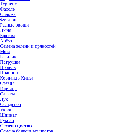
Турнепс
Фасоль
Спаржа
Физалис
Разные овощи
Дыня
Брюква
Арбуз
Семена зелени и пряностей
Мята
Базилик
Петрушка
Щавель
Пряности
Кориандр Кинза
Стевия
Горчица
Салаты
Лук
Сельдерей
Укроп
Шпинат
Рукола
Семена цветов
Семена балконных цветов