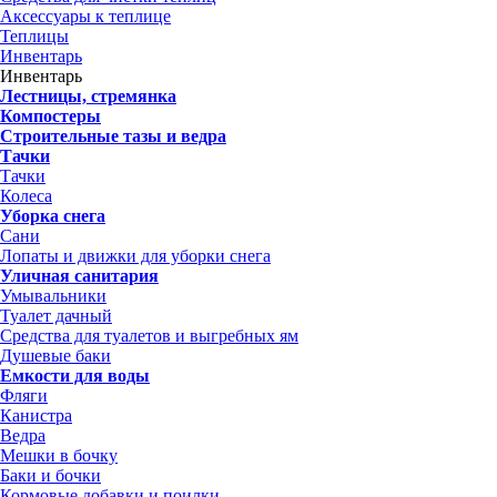
Аксессуары к теплице
Теплицы
Инвентарь
Инвентарь
Лестницы, стремянка
Компостеры
Строительные тазы и ведра
Тачки
Тачки
Колеса
Уборка снега
Сани
Лопаты и движки для уборки снега
Уличная санитария
Умывальники
Туалет дачный
Средства для туалетов и выгребных ям
Душевые баки
Емкости для воды
Фляги
Канистра
Ведра
Мешки в бочку
Баки и бочки
Кормовые добавки и поилки