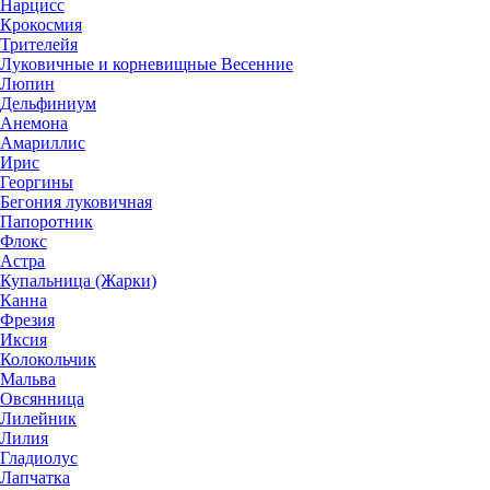
Нарцисс
Крокосмия
Трителейя
Луковичные и корневищные Весенние
Люпин
Дельфиниум
Анемона
Амариллис
Ирис
Георгины
Бегония луковичная
Папоротник
Флокс
Астра
Купальница (Жарки)
Канна
Фрезия
Иксия
Колокольчик
Мальва
Овсянница
Лилейник
Лилия
Гладиолус
Лапчатка