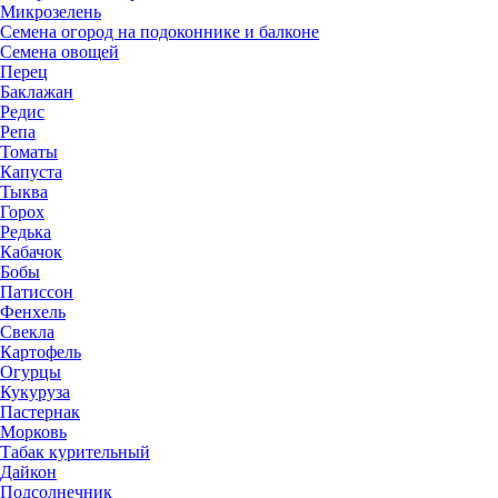
Микрозелень
Семена огород на подоконнике и балконе
Семена овощей
Перец
Баклажан
Редис
Репа
Томаты
Капуста
Тыква
Горох
Редька
Кабачок
Бобы
Патиссон
Фенхель
Свекла
Картофель
Огурцы
Кукуруза
Пастернак
Морковь
Табак курительный
Дайкон
Подсолнечник