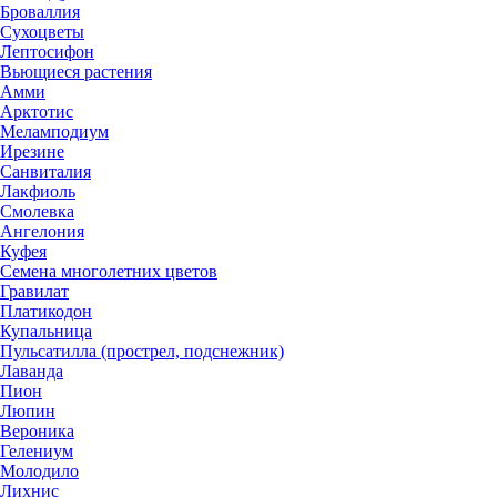
Броваллия
Сухоцветы
Лептосифон
Вьющиеся растения
Амми
Арктотис
Меламподиум
Ирезине
Санвиталия
Лакфиоль
Смолевка
Ангелония
Куфея
Семена многолетних цветов
Гравилат
Платикодон
Купальница
Пульсатилла (прострел, подснежник)
Лаванда
Пион
Люпин
Вероника
Гелениум
Молодило
Лихнис