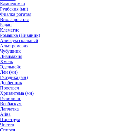
Камнеломка
Рудбекия (мн)
Фиалка рогатая
Виола рогатая
Бадан
Клематис
Ромашка (Нивяник)
Алиссум скальный
Альстремерия
Чубушник
Лизимахия
Хмель
Эдельвейс
Лён (мн)
Гвоздика (мн)
Дербенник
Прострел
Хризантема (мн)
Гелиопсис
Вербаскум
Лапчатка
Айва
Пиретрум
Чистец
Спирея