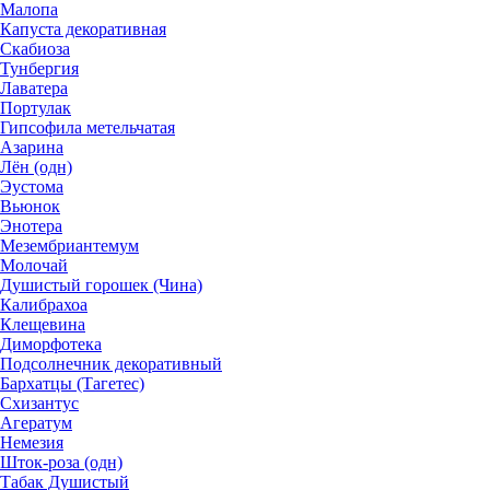
Малопа
Капуста декоративная
Скабиоза
Тунбергия
Лаватера
Портулак
Гипсофила метельчатая
Азарина
Лён (одн)
Эустома
Вьюнок
Энотера
Мезембриантемум
Молочай
Душистый горошек (Чина)
Калибрахоа
Клещевина
Диморфотека
Подсолнечник декоративный
Бархатцы (Тагетес)
Схизантус
Агератум
Немезия
Шток-роза (одн)
Табак Душистый