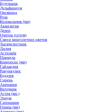
Бузульник
Дельфиниум
Овсяница
Роза
Колокольчик (мн)
Аквилегия
Дерен
Очиток (седум)
Смеси многолетних цветов
Тысячелистник
Лилия
Астильба
Примула
Кореопсис (мн)
Гайлардия
Ранункулюс
Буддлея
Сирень
Аренария
Ваточник
Астра (мн.)
Эхиум
Сапонария
Герань (мн)
Анемона (мн)