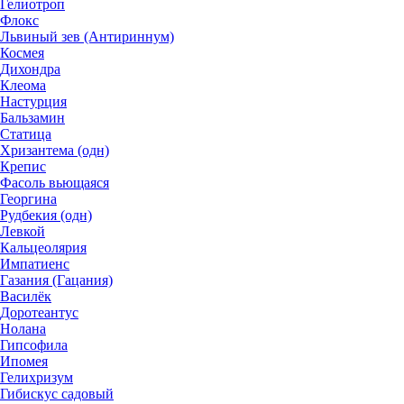
Гелиотроп
Флокс
Львиный зев (Антириннум)
Космея
Дихондра
Клеома
Настурция
Бальзамин
Статица
Хризантема (одн)
Крепис
Фасоль вьющаяся
Георгина
Рудбекия (одн)
Левкой
Кальцеолярия
Импатиенс
Газания (Гацания)
Василёк
Доротеантус
Нолана
Гипсофила
Ипомея
Гелихризум
Гибискус садовый