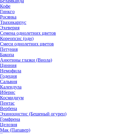
Беламканда
Кофе
Гинкго
Росянка
Трахикарпус
Эхеверия
Семена однолетних цветов
Кореопсис (одн)
Смеси однолетних цветов
Петуния
Бакопа
Анютины глазки (Виола)
Цинния
Немофила
Годеция
Сальвия
Календула
Иберис
Космидиум
Пентас
Вербена
Эхиноцистис (Бешеный огурец)
Гомфрена
Целозия
Мак (Папавер)