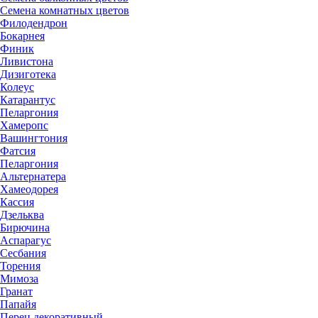
Семена комнатных цветов
Филодендрон
Бокарнея
Финик
Ливистона
Дизиготека
Колеус
Катарантус
Пеларгония
Хамеропс
Вашингтония
Фатсия
Пеларгония
Альтернатера
Хамеодорея
Кассия
Дзельква
Бирючина
Аспарагус
Сесбания
Торения
Мимоза
Гранат
Папайя
Перец декоративный