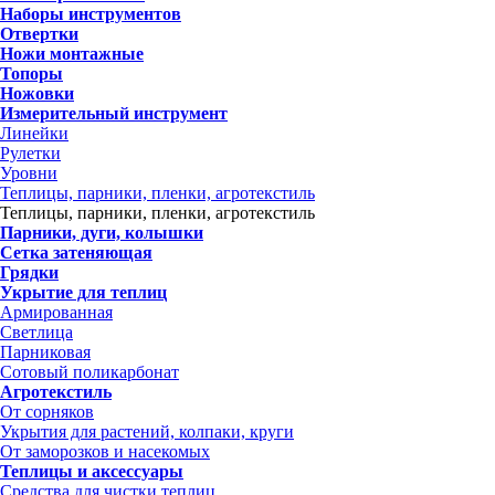
Наборы инструментов
Отвертки
Ножи монтажные
Топоры
Ножовки
Измерительный инструмент
Линейки
Рулетки
Уровни
Теплицы, парники, пленки, агротекстиль
Теплицы, парники, пленки, агротекстиль
Парники, дуги, колышки
Сетка затеняющая
Грядки
Укрытие для теплиц
Армированная
Светлица
Парниковая
Сотовый поликарбонат
Агротекстиль
От сорняков
Укрытия для растений, колпаки, круги
От заморозков и насекомых
Теплицы и аксессуары
Средства для чистки теплиц