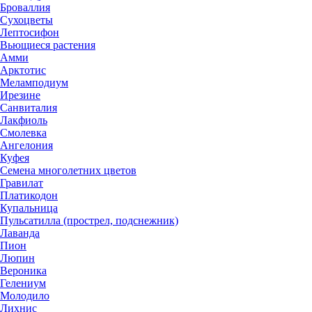
Броваллия
Сухоцветы
Лептосифон
Вьющиеся растения
Амми
Арктотис
Меламподиум
Ирезине
Санвиталия
Лакфиоль
Смолевка
Ангелония
Куфея
Семена многолетних цветов
Гравилат
Платикодон
Купальница
Пульсатилла (прострел, подснежник)
Лаванда
Пион
Люпин
Вероника
Гелениум
Молодило
Лихнис