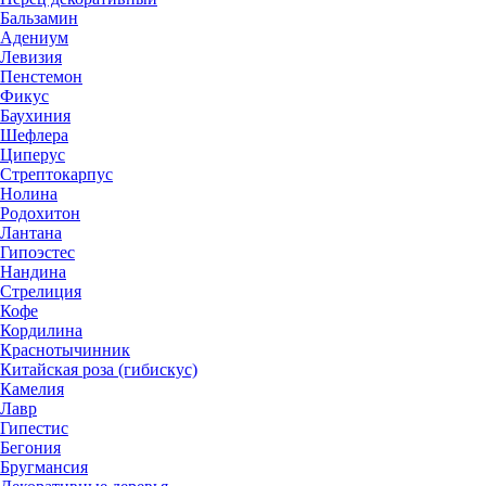
Бальзамин
Адениум
Левизия
Пенстемон
Фикус
Баухиния
Шефлера
Циперус
Стрептокарпус
Нолина
Родохитон
Лантана
Гипоэстес
Нандина
Стрелиция
Кофе
Кордилина
Краснотычинник
Китайская роза (гибискус)
Камелия
Лавр
Гипестис
Бегония
Бругмансия