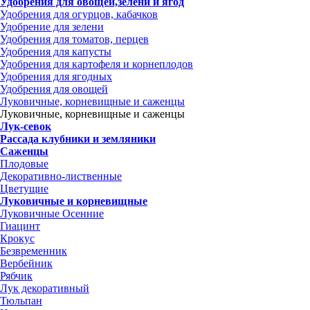
Удобрения для овощей,зелени и ягод
Удобрения для огурцов, кабачков
Удобрение для зелени
Удобрения для томатов, перцев
Удобрения для капусты
Удобрения для картофеля и корнеплодов
Удобрения для ягодных
Удобрения для овощей
Луковичные, корневищные и саженцы
Луковичные, корневищные и саженцы
Лук-севок
Рассада клубники и земляники
Саженцы
Плодовые
Декоративно-лиственные
Цветущие
Луковичные и корневищные
Луковичные Осенние
Гиацинт
Крокус
Безвременник
Вербейник
Рябчик
Лук декоративный
Тюльпан