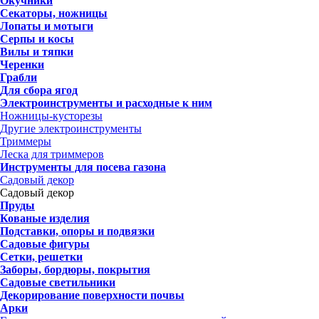
Окучники
Секаторы, ножницы
Лопаты и мотыги
Серпы и косы
Вилы и тяпки
Черенки
Грабли
Для сбора ягод
Электроинструменты и расходные к ним
Ножницы-кусторезы
Другие электроинструменты
Триммеры
Леска для триммеров
Инструменты для посева газона
Садовый декор
Садовый декор
Пруды
Кованые изделия
Подставки, опоры и подвязки
Садовые фигуры
Сетки, решетки
Заборы, бордюры, покрытия
Садовые светильники
Декорирование поверхности почвы
Арки