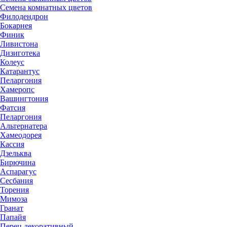
Семена комнатных цветов
Филодендрон
Бокарнея
Финик
Ливистона
Дизиготека
Колеус
Катарантус
Пеларгония
Хамеропс
Вашингтония
Фатсия
Пеларгония
Альтернатера
Хамеодорея
Кассия
Дзельква
Бирючина
Аспарагус
Сесбания
Торения
Мимоза
Гранат
Папайя
Перец декоративный