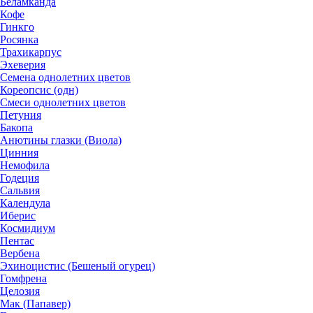
Беламканда
Кофе
Гинкго
Росянка
Трахикарпус
Эхеверия
Семена однолетних цветов
Кореопсис (одн)
Смеси однолетних цветов
Петуния
Бакопа
Анютины глазки (Виола)
Цинния
Немофила
Годеция
Сальвия
Календула
Иберис
Космидиум
Пентас
Вербена
Эхиноцистис (Бешеный огурец)
Гомфрена
Целозия
Мак (Папавер)