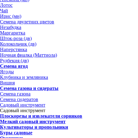
Лотос
Чай
Ирис (мн)
Семена двулетних цветов
Незабудка
Маргаритка
Шток-роза (дв)
Колокольчик (дв)
Наперстянка
Ночная фиалка (Маттиола)
Рудбекия (дв)
Семена ягод
Ягоды
Клубника и земляника
Вишня
Семена газона и сидераты
Семена газона
Семена сидератов
Садовый инструмент
Садовый инструмент
Плоскорезы и извлекатели сорняков
Мелкий садовый инструмент
Культиваторы и пропольники
Буры садовые