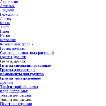
Аквилегия
Астильба
Ландыш
Глоксинии
Лютик
Калла
Хоста
Пион
Иссоп
Котовник
Колокольчик (корн.)
Герань полевая
Саженцы комнатных растений
Грунты, дренаж
Грунты, дренаж
Грунты специализированные
Грунты для рассады
Компоненты для грунтов
Грунты универсальные
Дренаж
Торф и торфобрикеты
Кора, щепа, мох
Товары для рассады
Товары для рассады
Печатные издания