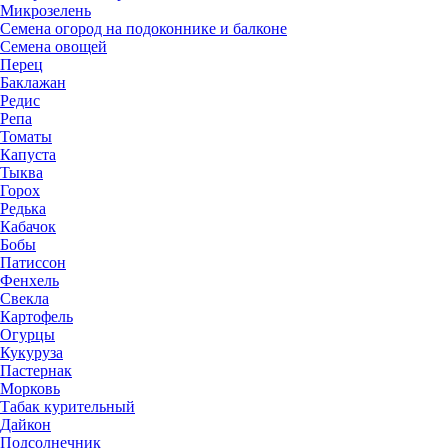
Микрозелень
Семена огород на подоконнике и балконе
Семена овощей
Перец
Баклажан
Редис
Репа
Томаты
Капуста
Тыква
Горох
Редька
Кабачок
Бобы
Патиссон
Фенхель
Свекла
Картофель
Огурцы
Кукуруза
Пастернак
Морковь
Табак курительный
Дайкон
Подсолнечник