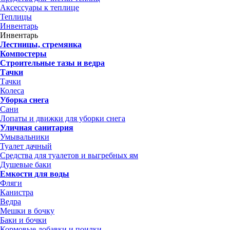
Аксессуары к теплице
Теплицы
Инвентарь
Инвентарь
Лестницы, стремянка
Компостеры
Строительные тазы и ведра
Тачки
Тачки
Колеса
Уборка снега
Сани
Лопаты и движки для уборки снега
Уличная санитария
Умывальники
Туалет дачный
Средства для туалетов и выгребных ям
Душевые баки
Емкости для воды
Фляги
Канистра
Ведра
Мешки в бочку
Баки и бочки
Кормовые добавки и поилки