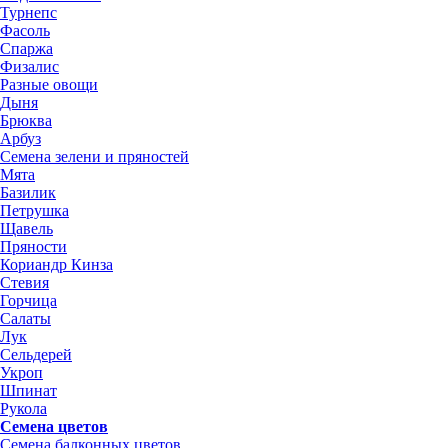
Турнепс
Фасоль
Спаржа
Физалис
Разные овощи
Дыня
Брюква
Арбуз
Семена зелени и пряностей
Мята
Базилик
Петрушка
Щавель
Пряности
Кориандр Кинза
Стевия
Горчица
Салаты
Лук
Сельдерей
Укроп
Шпинат
Рукола
Семена цветов
Семена балконных цветов