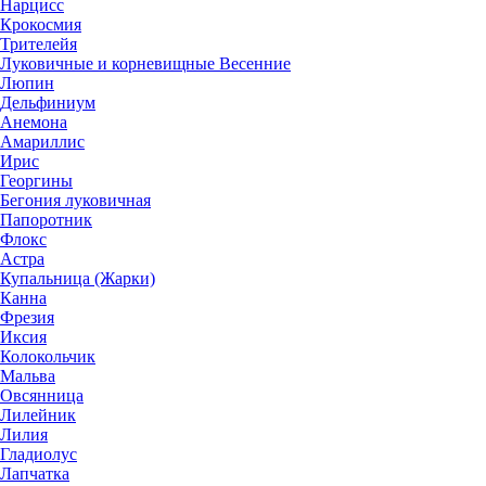
Нарцисс
Крокосмия
Трителейя
Луковичные и корневищные Весенние
Люпин
Дельфиниум
Анемона
Амариллис
Ирис
Георгины
Бегония луковичная
Папоротник
Флокс
Астра
Купальница (Жарки)
Канна
Фрезия
Иксия
Колокольчик
Мальва
Овсянница
Лилейник
Лилия
Гладиолус
Лапчатка