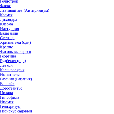
Гелиотроп
Флокс
Львиный зев (Антириннум)
Космея
Дихондра
Клеома
Настурция
Бальзамин
Статица
Хризантема (одн)
Крепис
Фасоль вьющаяся
Георгина
Рудбекия (одн)
Левкой
Кальцеолярия
Импатиенс
Газания (Гацания)
Василёк
Доротеантус
Нолана
Гипсофила
Ипомея
Гелихризум
Гибискус садовый