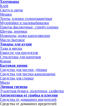
Хозтовары
Клей
Скотч и свечи
Мешки
Тенты, пленки солнцезащитные
Мухобойки и пылевыбивалки
Пакеты фасовочные, стрейч пленки
Шнуры, веревки
Ножницы, ножи канцелярские
Масло бытовое
Товары для кухни
Тазы и миски
Емкости для продуктов
Стеклотара для напитков
Ковши
Бытовая химия
Средства для чистки, уборки
Средства для чистки канализации
Средства для стирки
Мыло
Личная гигиена
Туалетная бумага, полотенца, салфетки
Антисептики от грибка и плесени
Средства от домашних вредителей
Средства от домашних вредителей