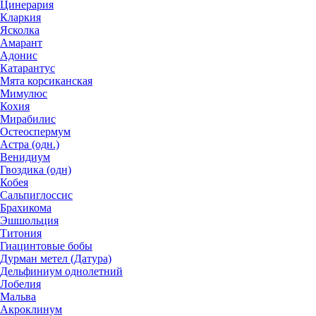
Цинерария
Кларкия
Ясколка
Амарант
Адонис
Катарантус
Мята корсиканская
Мимулюс
Кохия
Мирабилис
Остеоспермум
Астра (одн.)
Венидиум
Гвоздика (одн)
Кобея
Сальпиглоссис
Брахикома
Эшшольция
Титония
Гиацинтовые бобы
Дурман метел (Датура)
Дельфиниум однолетний
Лобелия
Мальва
Акроклинум