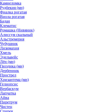
Камнеломка
Рудбекия (мн)
Фиалка рогатая
Виола рогатая
Бадан
Клематис
Ромашка (Нивяник)
Алиссум скальный
Альстремерия
Чубушник
Лизимахия
Хмель
Эдельвейс
Лён (мн)
Гвоздика (мн)
Дербенник
Прострел
Хризантема (мн)
Гелиопсис
Вербаскум
Лапчатка
Айва
Пиретрум
Чистец
Спирея