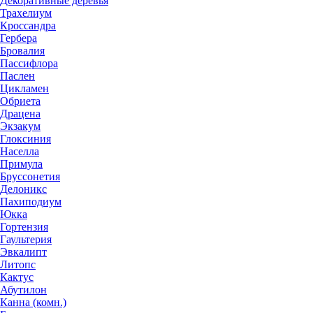
Декоративные деревья
Трахелиум
Кроссандра
Гербера
Бровалия
Пассифлора
Паслен
Цикламен
Обриета
Драцена
Экзакум
Глоксиния
Населла
Примула
Бруссонетия
Делоникс
Пахиподиум
Юкка
Гортензия
Гаультерия
Эвкалипт
Литопс
Кактус
Абутилон
Канна (комн.)