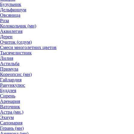
Бузульник
Дельфиниум
Овсяница
Роза
Колокольчик (мн)
Аквилегия
Дерен
Очиток (седум)
Смеси многолетних цветов
Тысячелистник
Лилия
Астильба
Примула
Кореопсис (мн)
Гайлардия
Ранункулюс
Буддлея
Сирень
Аренария
Ваточник
Астра (мн.)
Эхиум
Сапонария
Герань (мн)
Анемона (мн)