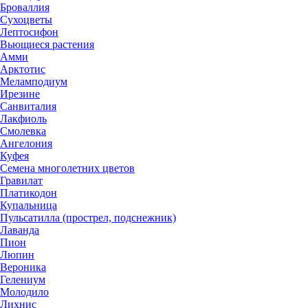
Броваллия
Сухоцветы
Лептосифон
Вьющиеся растения
Амми
Арктотис
Меламподиум
Ирезине
Санвиталия
Лакфиоль
Смолевка
Ангелония
Куфея
Семена многолетних цветов
Гравилат
Платикодон
Купальница
Пульсатилла (прострел, подснежник)
Лаванда
Пион
Люпин
Вероника
Гелениум
Молодило
Лихнис