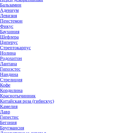
Бальзамин
Адениум
Левизия
Пенстемон
Фикус
Баухиния
Шефлера
Циперус
Стрептокарпус
Нолина
Родохитон
Лантана
Гипоэстес
Нандина
Стрелиция
Кофе
Кордилина
Краснотычинник
Китайская роза (гибискус)
Камелия
Лавр
Гипестис
Бегония
Бругмансия