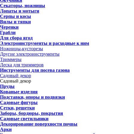
Окучники
Секаторы, ножницы
Лопаты и мотыги
Серпы и косы
Вилы и тяпки
Черенки
Грабли
Для сбора ягод
Электроинструменты и расходные к ним
Ножницы-кусторезы
Другие электроинструменты
Триммеры
Леска для триммеров
Инструменты для посева газона
Садовый декор
Садовый декор
Пруды
Кованые изделия
Подставки, опоры и подвязки
Садовые фигуры
Сетки, решетки
Заборы, бордюры, покрытия
Садовые светильники
Декорирование поверхности почвы
Арки