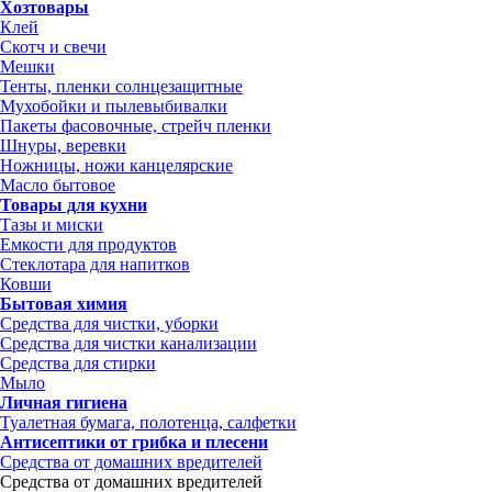
Хозтовары
Клей
Скотч и свечи
Мешки
Тенты, пленки солнцезащитные
Мухобойки и пылевыбивалки
Пакеты фасовочные, стрейч пленки
Шнуры, веревки
Ножницы, ножи канцелярские
Масло бытовое
Товары для кухни
Тазы и миски
Емкости для продуктов
Стеклотара для напитков
Ковши
Бытовая химия
Средства для чистки, уборки
Средства для чистки канализации
Средства для стирки
Мыло
Личная гигиена
Туалетная бумага, полотенца, салфетки
Антисептики от грибка и плесени
Средства от домашних вредителей
Средства от домашних вредителей