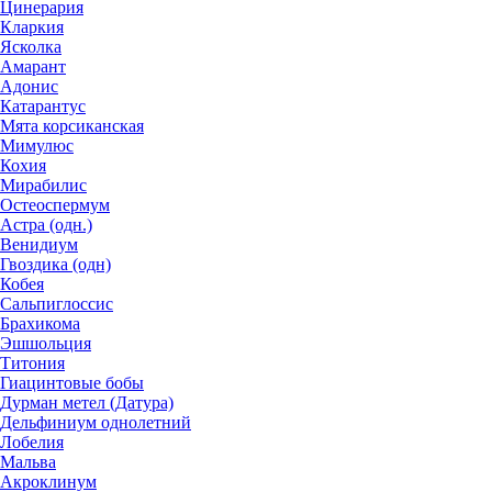
Цинерария
Кларкия
Ясколка
Амарант
Адонис
Катарантус
Мята корсиканская
Мимулюс
Кохия
Мирабилис
Остеоспермум
Астра (одн.)
Венидиум
Гвоздика (одн)
Кобея
Сальпиглоссис
Брахикома
Эшшольция
Титония
Гиацинтовые бобы
Дурман метел (Датура)
Дельфиниум однолетний
Лобелия
Мальва
Акроклинум