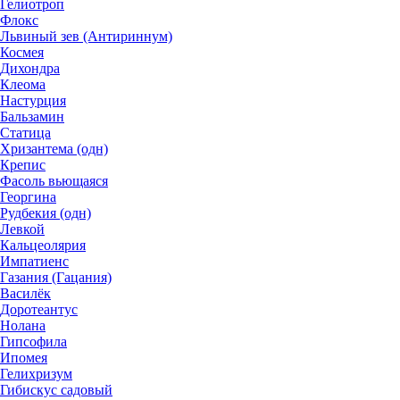
Гелиотроп
Флокс
Львиный зев (Антириннум)
Космея
Дихондра
Клеома
Настурция
Бальзамин
Статица
Хризантема (одн)
Крепис
Фасоль вьющаяся
Георгина
Рудбекия (одн)
Левкой
Кальцеолярия
Импатиенс
Газания (Гацания)
Василёк
Доротеантус
Нолана
Гипсофила
Ипомея
Гелихризум
Гибискус садовый