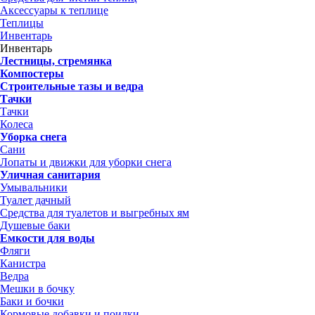
Аксессуары к теплице
Теплицы
Инвентарь
Инвентарь
Лестницы, стремянка
Компостеры
Строительные тазы и ведра
Тачки
Тачки
Колеса
Уборка снега
Сани
Лопаты и движки для уборки снега
Уличная санитария
Умывальники
Туалет дачный
Средства для туалетов и выгребных ям
Душевые баки
Емкости для воды
Фляги
Канистра
Ведра
Мешки в бочку
Баки и бочки
Кормовые добавки и поилки