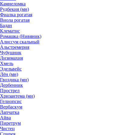
Камнеломка
Рудбекия (мн)
Фиалка рогатая
Виола рогатая
Бадан
Клематис
Ромашка (Нивяник)
Алиссум скальный
Альстремерия
Чубушник
Лизимахия
Хмель
Эдельвейс
Лён (мн)
Гвоздика (мн)
Дербенник
Прострел
Хризантема (мн)
Гелиопсис
Вербаскум
Лапчатка
Айва
Пиретрум
Чистец
Спирея