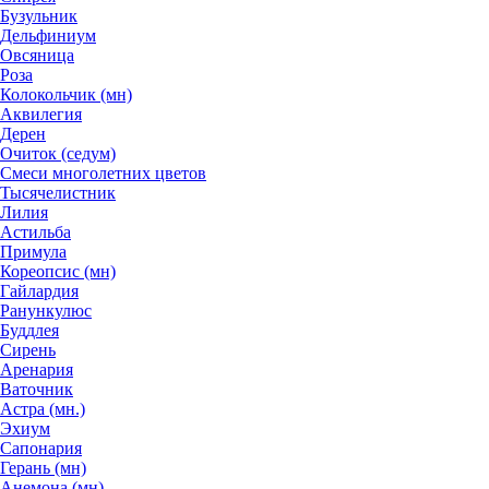
Бузульник
Дельфиниум
Овсяница
Роза
Колокольчик (мн)
Аквилегия
Дерен
Очиток (седум)
Смеси многолетних цветов
Тысячелистник
Лилия
Астильба
Примула
Кореопсис (мн)
Гайлардия
Ранункулюс
Буддлея
Сирень
Аренария
Ваточник
Астра (мн.)
Эхиум
Сапонария
Герань (мн)
Анемона (мн)