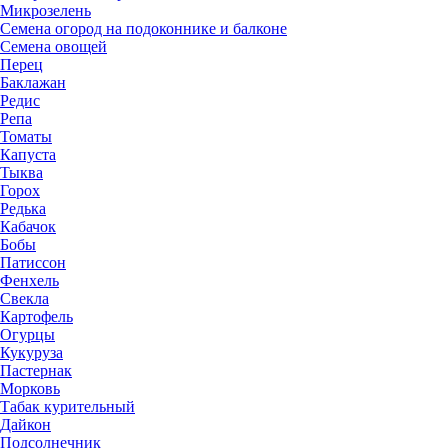
Микрозелень
Семена огород на подоконнике и балконе
Семена овощей
Перец
Баклажан
Редис
Репа
Томаты
Капуста
Тыква
Горох
Редька
Кабачок
Бобы
Патиссон
Фенхель
Свекла
Картофель
Огурцы
Кукуруза
Пастернак
Морковь
Табак курительный
Дайкон
Подсолнечник