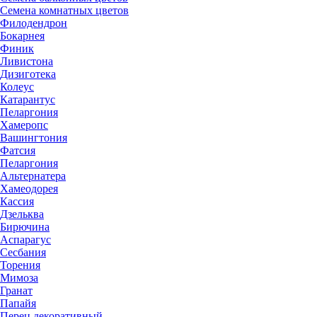
Семена комнатных цветов
Филодендрон
Бокарнея
Финик
Ливистона
Дизиготека
Колеус
Катарантус
Пеларгония
Хамеропс
Вашингтония
Фатсия
Пеларгония
Альтернатера
Хамеодорея
Кассия
Дзельква
Бирючина
Аспарагус
Сесбания
Торения
Мимоза
Гранат
Папайя
Перец декоративный