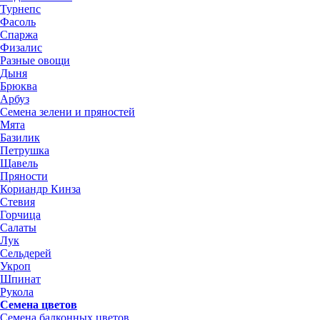
Турнепс
Фасоль
Спаржа
Физалис
Разные овощи
Дыня
Брюква
Арбуз
Семена зелени и пряностей
Мята
Базилик
Петрушка
Щавель
Пряности
Кориандр Кинза
Стевия
Горчица
Салаты
Лук
Сельдерей
Укроп
Шпинат
Рукола
Семена цветов
Семена балконных цветов