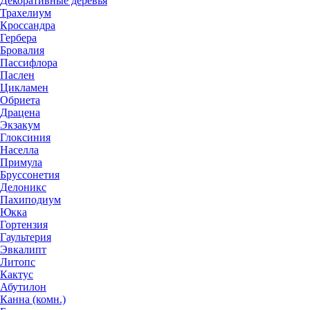
Декоративные деревья
Трахелиум
Кроссандра
Гербера
Бровалия
Пассифлора
Паслен
Цикламен
Обриета
Драцена
Экзакум
Глоксиния
Населла
Примула
Бруссонетия
Делоникс
Пахиподиум
Юкка
Гортензия
Гаультерия
Эвкалипт
Литопс
Кактус
Абутилон
Канна (комн.)