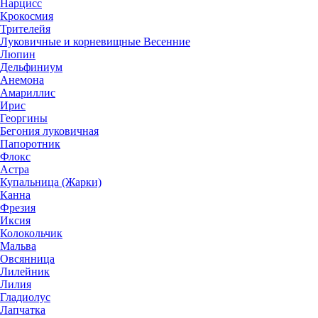
Нарцисс
Крокосмия
Трителейя
Луковичные и корневищные Весенние
Люпин
Дельфиниум
Анемона
Амариллис
Ирис
Георгины
Бегония луковичная
Папоротник
Флокс
Астра
Купальница (Жарки)
Канна
Фрезия
Иксия
Колокольчик
Мальва
Овсянница
Лилейник
Лилия
Гладиолус
Лапчатка