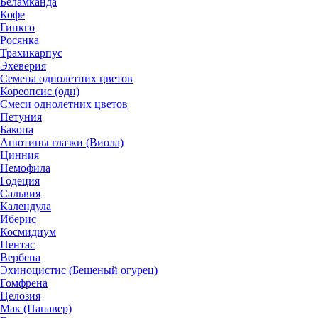
Беламканда
Кофе
Гинкго
Росянка
Трахикарпус
Эхеверия
Семена однолетних цветов
Кореопсис (одн)
Смеси однолетних цветов
Петуния
Бакопа
Анютины глазки (Виола)
Цинния
Немофила
Годеция
Сальвия
Календула
Иберис
Космидиум
Пентас
Вербена
Эхиноцистис (Бешеный огурец)
Гомфрена
Целозия
Мак (Папавер)