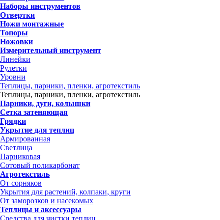
Наборы инструментов
Отвертки
Ножи монтажные
Топоры
Ножовки
Измерительный инструмент
Линейки
Рулетки
Уровни
Теплицы, парники, пленки, агротекстиль
Теплицы, парники, пленки, агротекстиль
Парники, дуги, колышки
Сетка затеняющая
Грядки
Укрытие для теплиц
Армированная
Светлица
Парниковая
Сотовый поликарбонат
Агротекстиль
От сорняков
Укрытия для растений, колпаки, круги
От заморозков и насекомых
Теплицы и аксессуары
Средства для чистки теплиц