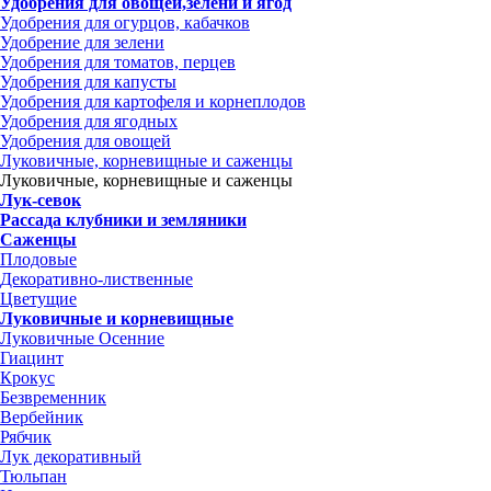
Удобрения для овощей,зелени и ягод
Удобрения для огурцов, кабачков
Удобрение для зелени
Удобрения для томатов, перцев
Удобрения для капусты
Удобрения для картофеля и корнеплодов
Удобрения для ягодных
Удобрения для овощей
Луковичные, корневищные и саженцы
Луковичные, корневищные и саженцы
Лук-севок
Рассада клубники и земляники
Саженцы
Плодовые
Декоративно-лиственные
Цветущие
Луковичные и корневищные
Луковичные Осенние
Гиацинт
Крокус
Безвременник
Вербейник
Рябчик
Лук декоративный
Тюльпан