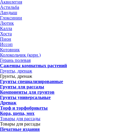
Аквилегия
Астильба
Ландыш
Глоксинии
Лютик
Калла
Хоста
Пион
Иссоп
Котовник
Колокольчик (корн.)
Герань полевая
Саженцы комнатных растений
Грунты, дренаж
Грунты, дренаж
Грунты специализированные
Грунты для рассады
Компоненты для грунтов
Грунты универсальные
Дренаж
Торф и торфобрикеты
Кора, щепа, мох
Товары для рассады
Товары для рассады
Печатные издания