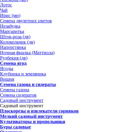
Лотос
Чай
Ирис (мн)
Семена двулетних цветов
Незабудка
Маргаритка
Шток-роза (дв)
Колокольчик (дв)
Наперстянка
Ночная фиалка (Маттиола)
Рудбекия (дв)
Семена ягод
Ягоды
Клубника и земляника
Вишня
Семена газона и сидераты
Семена газона
Семена сидератов
Садовый инструмент
Садовый инструмент
Плоскорезы и извлекатели сорняков
Мелкий садовый инструмент
Культиваторы и пропольники
Буры садовые