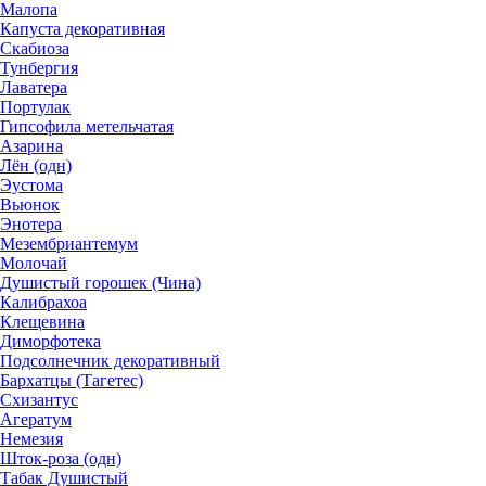
Малопа
Капуста декоративная
Скабиоза
Тунбергия
Лаватера
Портулак
Гипсофила метельчатая
Азарина
Лён (одн)
Эустома
Вьюнок
Энотера
Мезембриантемум
Молочай
Душистый горошек (Чина)
Калибрахоа
Клещевина
Диморфотека
Подсолнечник декоративный
Бархатцы (Тагетес)
Схизантус
Агератум
Немезия
Шток-роза (одн)
Табак Душистый