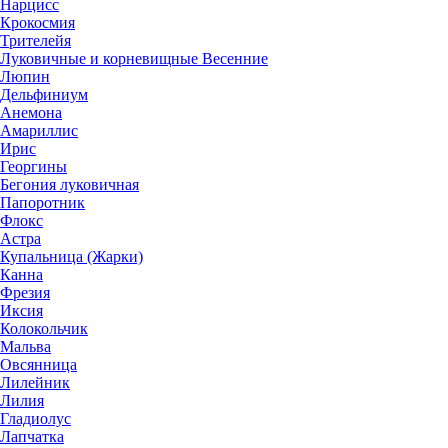
Нарцисс
Крокосмия
Трителейя
Луковичные и корневищные Весенние
Люпин
Дельфиниум
Анемона
Амариллис
Ирис
Георгины
Бегония луковичная
Папоротник
Флокс
Астра
Купальница (Жарки)
Канна
Фрезия
Иксия
Колокольчик
Мальва
Овсянница
Лилейник
Лилия
Гладиолус
Лапчатка