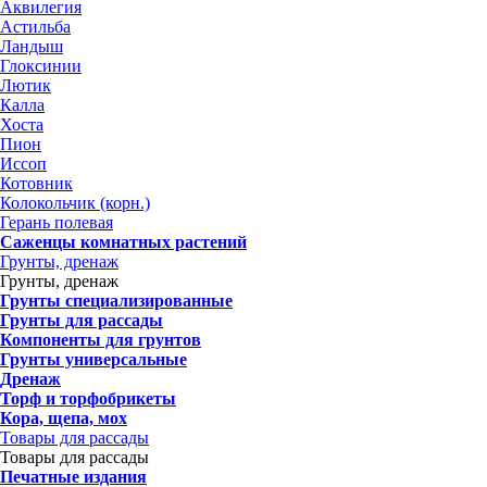
Аквилегия
Астильба
Ландыш
Глоксинии
Лютик
Калла
Хоста
Пион
Иссоп
Котовник
Колокольчик (корн.)
Герань полевая
Саженцы комнатных растений
Грунты, дренаж
Грунты, дренаж
Грунты специализированные
Грунты для рассады
Компоненты для грунтов
Грунты универсальные
Дренаж
Торф и торфобрикеты
Кора, щепа, мох
Товары для рассады
Товары для рассады
Печатные издания