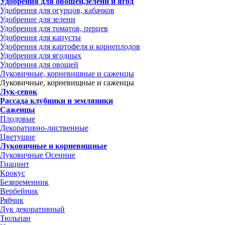
Удобрения для овощей,зелени и ягод
Удобрения для огурцов, кабачков
Удобрение для зелени
Удобрения для томатов, перцев
Удобрения для капусты
Удобрения для картофеля и корнеплодов
Удобрения для ягодных
Удобрения для овощей
Луковичные, корневищные и саженцы
Луковичные, корневищные и саженцы
Лук-севок
Рассада клубники и земляники
Саженцы
Плодовые
Декоративно-лиственные
Цветущие
Луковичные и корневищные
Луковичные Осенние
Гиацинт
Крокус
Безвременник
Вербейник
Рябчик
Лук декоративный
Тюльпан