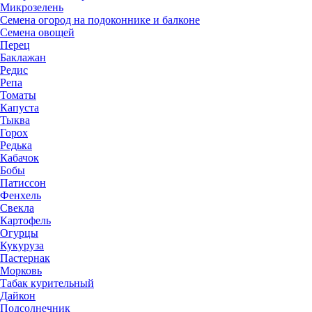
Микрозелень
Семена огород на подоконнике и балконе
Семена овощей
Перец
Баклажан
Редис
Репа
Томаты
Капуста
Тыква
Горох
Редька
Кабачок
Бобы
Патиссон
Фенхель
Свекла
Картофель
Огурцы
Кукуруза
Пастернак
Морковь
Табак курительный
Дайкон
Подсолнечник