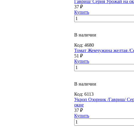
Гавриш/ Серия Урожай на о
37 ₽
Купить
В наличии
Код:
4680
Томат Жемчужина желтая /С
51 ₽
Купить
В наличии
Код:
6113
Укроп Озорник /Гавриш/ Се
окне
37 ₽
Купить