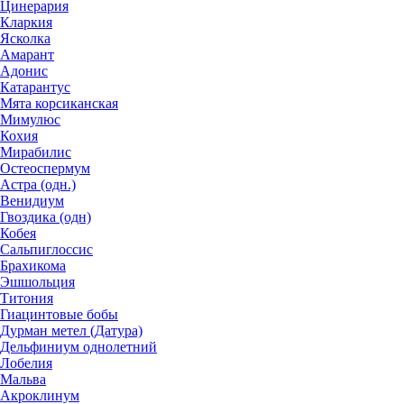
Цинерария
Кларкия
Ясколка
Амарант
Адонис
Катарантус
Мята корсиканская
Мимулюс
Кохия
Мирабилис
Остеоспермум
Астра (одн.)
Венидиум
Гвоздика (одн)
Кобея
Сальпиглоссис
Брахикома
Эшшольция
Титония
Гиацинтовые бобы
Дурман метел (Датура)
Дельфиниум однолетний
Лобелия
Мальва
Акроклинум