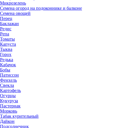
Микрозелень
Семена огород на подоконнике и балконе
Семена овощей
Перец
Баклажан
Редис
Репа
Томаты
Капуста
Тыква
Горох
Редька
Кабачок
Бобы
Патиссон
Фенхель
Свекла
Картофель
Огурцы
Кукуруза
Пастернак
Морковь
Табак курительный
Дайкон
Подсолнечник