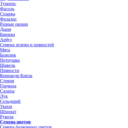
Турнепс
Фасоль
Спаржа
Физалис
Разные овощи
Дыня
Брюква
Арбуз
Семена зелени и пряностей
Мята
Базилик
Петрушка
Щавель
Пряности
Кориандр Кинза
Стевия
Горчица
Салаты
Лук
Сельдерей
Укроп
Шпинат
Рукола
Семена цветов
Семена балконных цветов