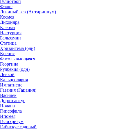
Гелиотроп
Флокс
Львиный зев (Антириннум)
Космея
Дихондра
Клеома
Настурция
Бальзамин
Статица
Хризантема (одн)
Крепис
Фасоль вьющаяся
Георгина
Рудбекия (одн)
Левкой
Кальцеолярия
Импатиенс
Газания (Гацания)
Василёк
Доротеантус
Нолана
Гипсофила
Ипомея
Гелихризум
Гибискус садовый