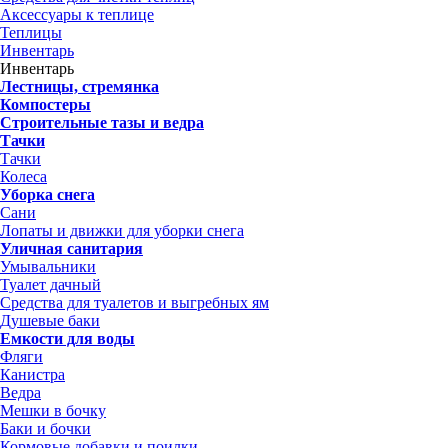
Аксессуары к теплице
Теплицы
Инвентарь
Инвентарь
Лестницы, стремянка
Компостеры
Строительные тазы и ведра
Тачки
Тачки
Колеса
Уборка снега
Сани
Лопаты и движки для уборки снега
Уличная санитария
Умывальники
Туалет дачный
Средства для туалетов и выгребных ям
Душевые баки
Емкости для воды
Фляги
Канистра
Ведра
Мешки в бочку
Баки и бочки
Кормовые добавки и поилки