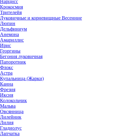
Нарцисс
Крокосмия
Трителейя
Луковичные и корневищные Весенние
Люпин
Дельфиниум
Анемона
Амариллис
Ирис
Георгины
Бегония луковичная
Папоротник
Флокс
Астра
Купальница (Жарки)
Канна
Фрезия
Иксия
Колокольчик
Мальва
Овсянница
Лилейник
Лилия
Гладиолус
Лапчатка