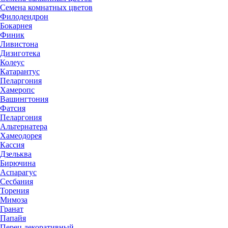
Семена комнатных цветов
Филодендрон
Бокарнея
Финик
Ливистона
Дизиготека
Колеус
Катарантус
Пеларгония
Хамеропс
Вашингтония
Фатсия
Пеларгония
Альтернатера
Хамеодорея
Кассия
Дзельква
Бирючина
Аспарагус
Сесбания
Торения
Мимоза
Гранат
Папайя
Перец декоративный