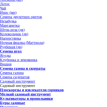
Лотос
Чай
Ирис (мн)
Семена двулетних цветов
Незабудка
Маргаритка
Шток-роза (дв)
Колокольчик (дв)
Наперстянка
Ночная фиалка (Маттиола)
Рудбекия (дв)
Семена ягод
Ягоды
Клубника и земляника
Вишня
Семена газона и сидераты
Семена газона
Семена сидератов
Садовый инструмент
Садовый инструмент
Плоскорезы и извлекатели сорняков
Мелкий садовый инструмент
Культиваторы и пропольники
Буры садовые