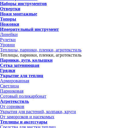
Наборы инструментов
Отвертки
Ножи монтажные
Топоры
Ножовки
Измерительный инструмент
Линейки
Рулетки
Уровни
Теплицы, парники, пленки, агротекстиль
Теплицы, парники, пленки, агротекстиль
Парники, дуги, колышки
Сетка затеняющая
Грядки
Укрытие для теплиц
Армированная
Светлица
Парниковая
Сотовый поликарбонат
Агротекстиль
От сорняков
Укрытия для растений, колпаки, круги
От заморозков и насекомых
Теплицы и аксессуары
Средства для чистки теплиц