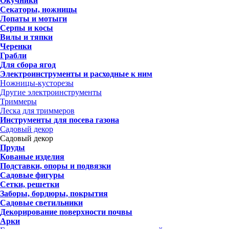
Окучники
Секаторы, ножницы
Лопаты и мотыги
Серпы и косы
Вилы и тяпки
Черенки
Грабли
Для сбора ягод
Электроинструменты и расходные к ним
Ножницы-кусторезы
Другие электроинструменты
Триммеры
Леска для триммеров
Инструменты для посева газона
Садовый декор
Садовый декор
Пруды
Кованые изделия
Подставки, опоры и подвязки
Садовые фигуры
Сетки, решетки
Заборы, бордюры, покрытия
Садовые светильники
Декорирование поверхности почвы
Арки