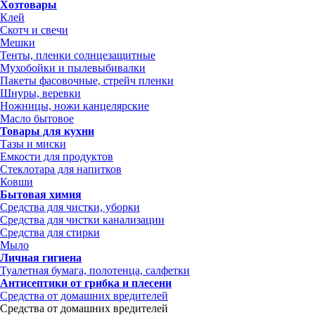
Хозтовары
Клей
Скотч и свечи
Мешки
Тенты, пленки солнцезащитные
Мухобойки и пылевыбивалки
Пакеты фасовочные, стрейч пленки
Шнуры, веревки
Ножницы, ножи канцелярские
Масло бытовое
Товары для кухни
Тазы и миски
Емкости для продуктов
Стеклотара для напитков
Ковши
Бытовая химия
Средства для чистки, уборки
Средства для чистки канализации
Средства для стирки
Мыло
Личная гигиена
Туалетная бумага, полотенца, салфетки
Антисептики от грибка и плесени
Средства от домашних вредителей
Средства от домашних вредителей