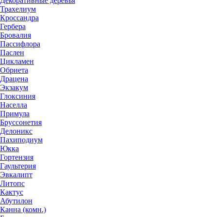
Декоративные деревья
Трахелиум
Кроссандра
Гербера
Бровалия
Пассифлора
Паслен
Цикламен
Обриета
Драцена
Экзакум
Глоксиния
Населла
Примула
Бруссонетия
Делоникс
Пахиподиум
Юкка
Гортензия
Гаультерия
Эвкалипт
Литопс
Кактус
Абутилон
Канна (комн.)