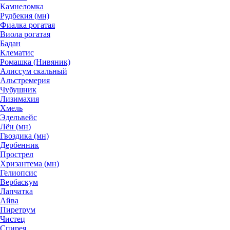
Камнеломка
Рудбекия (мн)
Фиалка рогатая
Виола рогатая
Бадан
Клематис
Ромашка (Нивяник)
Алиссум скальный
Альстремерия
Чубушник
Лизимахия
Хмель
Эдельвейс
Лён (мн)
Гвоздика (мн)
Дербенник
Прострел
Хризантема (мн)
Гелиопсис
Вербаскум
Лапчатка
Айва
Пиретрум
Чистец
Спирея