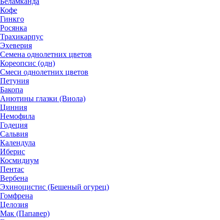
Беламканда
Кофе
Гинкго
Росянка
Трахикарпус
Эхеверия
Семена однолетних цветов
Кореопсис (одн)
Смеси однолетних цветов
Петуния
Бакопа
Анютины глазки (Виола)
Цинния
Немофила
Годеция
Сальвия
Календула
Иберис
Космидиум
Пентас
Вербена
Эхиноцистис (Бешеный огурец)
Гомфрена
Целозия
Мак (Папавер)