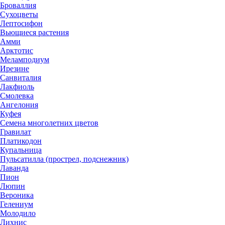
Броваллия
Сухоцветы
Лептосифон
Вьющиеся растения
Амми
Арктотис
Меламподиум
Ирезине
Санвиталия
Лакфиоль
Смолевка
Ангелония
Куфея
Семена многолетних цветов
Гравилат
Платикодон
Купальница
Пульсатилла (прострел, подснежник)
Лаванда
Пион
Люпин
Вероника
Гелениум
Молодило
Лихнис