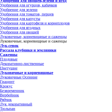
Удобрения для овощей,зелени и ягод
Удобрения для огурцов, кабачков
Удобрение для зелени
Удобрения для томатов, перцев
Удобрения для капусты
Удобрения для картофеля и корнеплодов
Удобрения для ягодных
Удобрения для овощей
Луковичные, корневищные и саженцы
Луковичные, корневищные и саженцы
Лук-севок
Рассада клубники и земляники
Саженцы
Плодовые
Декоративно-лиственные
Цветущие
Луковичные и корневищные
Луковичные Осенние
Гиацинт
Крокус
Безвременник
Вербейник
Рябчик
Лук декоративный
Тюльпан