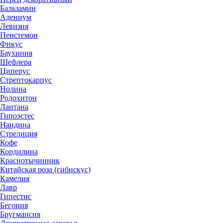
Бальзамин
Адениум
Левизия
Пенстемон
Фикус
Баухиния
Шефлера
Циперус
Стрептокарпус
Нолина
Родохитон
Лантана
Гипоэстес
Нандина
Стрелиция
Кофе
Кордилина
Краснотычинник
Китайская роза (гибискус)
Камелия
Лавр
Гипестис
Бегония
Бругмансия