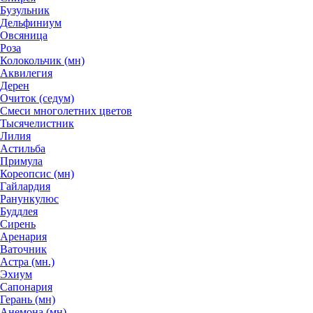
Бузульник
Дельфиниум
Овсяница
Роза
Колокольчик (мн)
Аквилегия
Дерен
Очиток (седум)
Смеси многолетних цветов
Тысячелистник
Лилия
Астильба
Примула
Кореопсис (мн)
Гайлардия
Ранункулюс
Буддлея
Сирень
Аренария
Ваточник
Астра (мн.)
Эхиум
Сапонария
Герань (мн)
Анемона (мн)