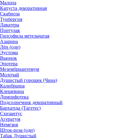
Малопа
Капуста декоративная
Скабиоза
Тунбергия
Лаватера
Портулак
Гипсофила метельчатая
Азарина
Лён (одн)
Эустома
Вьюнок
Энотера
Мезембриантемум
Молочай
Душистый горошек (Чина)
Калибрахоа
Клещевина
Диморфотека
Подсолнечник декоративный
Бархатцы (Тагетес)
Схизантус
Агератум
Немезия
Шток-роза (одн)
Табак Душистый