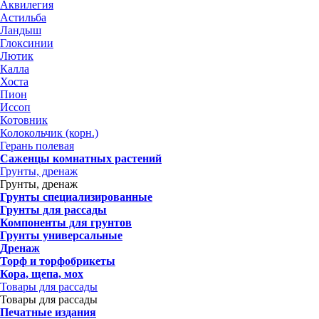
Аквилегия
Астильба
Ландыш
Глоксинии
Лютик
Калла
Хоста
Пион
Иссоп
Котовник
Колокольчик (корн.)
Герань полевая
Саженцы комнатных растений
Грунты, дренаж
Грунты, дренаж
Грунты специализированные
Грунты для рассады
Компоненты для грунтов
Грунты универсальные
Дренаж
Торф и торфобрикеты
Кора, щепа, мох
Товары для рассады
Товары для рассады
Печатные издания