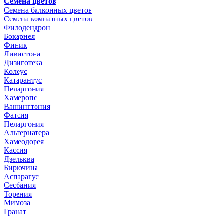
Семена цветов
Семена балконных цветов
Семена комнатных цветов
Филодендрон
Бокарнея
Финик
Ливистона
Дизиготека
Колеус
Катарантус
Пеларгония
Хамеропс
Вашингтония
Фатсия
Пеларгония
Альтернатера
Хамеодорея
Кассия
Дзельква
Бирючина
Аспарагус
Сесбания
Торения
Мимоза
Гранат