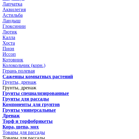
Лапчатка
Аквилегия
Астильба
Ландыш
Глоксинии
Лютик
Калла
Хоста
Пион
Иссоп
Котовник
Колокольчик (корн.)
Герань полевая
Саженцы комнатных растений
Грунты, дренаж
Грунты, дренаж
Грунты специализированные
Грунты для рассады
Компоненты для грунтов
Грунты универсальные
Дренаж
Торф и торфобрикеты
Кора, щепа, мох
Товары для рассады
Товары для рассады