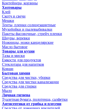
Контейнера, корзины
Хозтовары
Клей
Скотч и свечи
Мешки
Тенты, пленки солнцезащитные
Мухобойки и пылевыбивалки
Пакеты фасовочные, стрейч пленки
Шнуры, веревки
Ножницы, ножи канцелярские
Масло бытовое
Товары для кухни
Тазы и миски
Емкости для продуктов
Стеклотара для напитков
Ковши
Бытовая химия
Средства для чистки, уборки
Средства для чистки канализации
Средства для стирки
Мыло
Личная гигиена
Туалетная бумага, полотенца, салфетки
Антисептики от грибка и плесени
Средства от домашних вредителей