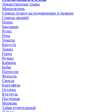
Лекарственные травы
Микрозелень
Семена огород на подоконнике и балконе
Семена овощей
Перец
Баклажан
Редис
Репа
Томаты
Капуста
Тыква
Горох
Редька
Кабачок
Бобы
Патиссон
Фенхель
Свекла
Картофель
Огурцы
Кукуруза
Пастернак
Морковь
Табак курительный