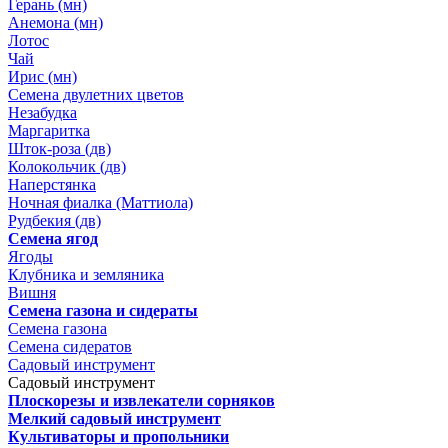
Герань (мн)
Анемона (мн)
Лотос
Чай
Ирис (мн)
Семена двулетних цветов
Незабудка
Маргаритка
Шток-роза (дв)
Колокольчик (дв)
Наперстянка
Ночная фиалка (Маттиола)
Рудбекия (дв)
Семена ягод
Ягоды
Клубника и земляника
Вишня
Семена газона и сидераты
Семена газона
Семена сидератов
Садовый инструмент
Садовый инструмент
Плоскорезы и извлекатели сорняков
Мелкий садовый инструмент
Культиваторы и пропольники