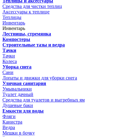
Теплицы и аксессуары
Средства для чистки теплиц
Аксессуары к теплице
Теплицы
Инвентарь
Инвентарь
Лестницы, стремянка
Компостеры
Строительные тазы и ведра
Тачки
Тачки
Колеса
Уборка снега
Сани
Лопаты и движки для уборки снега
Уличная санитария
Умывальники
Туалет дачный
Средства для туалетов и выгребных ям
Душевые баки
Емкости для воды
Фляги
Канистра
Ведра
Мешки в бочку