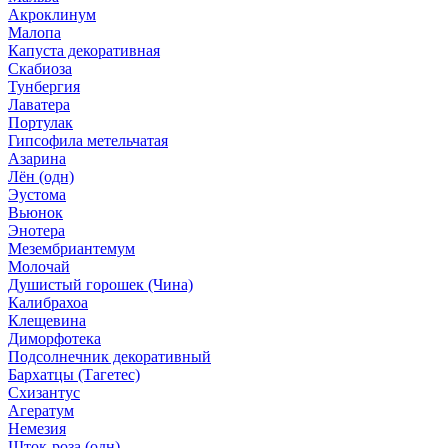
Акроклинум
Малопа
Капуста декоративная
Скабиоза
Тунбергия
Лаватера
Портулак
Гипсофила метельчатая
Азарина
Лён (одн)
Эустома
Вьюнок
Энотера
Мезембриантемум
Молочай
Душистый горошек (Чина)
Калибрахоа
Клещевина
Диморфотека
Подсолнечник декоративный
Бархатцы (Тагетес)
Схизантус
Агератум
Немезия
Шток-роза (одн)