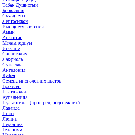
Табак Душистый
Броваллия
Сухоцветы
Лептосифон
Вьющиеся растения
Амми
Арктотис
Меламподиум
Ирезине
Санвиталия
Лакфиоль
Смолевка
Ангелония
Куфея
Семена многолетних цветов
Гравилат
Платикодон
Купальница
Пульсатилла (прострел, подснежник)
Лаванда
Пион
Люпин
Вероника
Гелениум