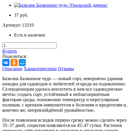
37 руб.
Артикул:
13319
Есть в наличии
Купить
Поделиться:
Описание
Характеристики
Отзывы
Базилик Балконное чудо — новый сорт, невероятно удачная
находка для садоводов и любителей огорода на подоконнике.
Селекционерам удалось воплотить в нем все садоводческие
мечты: создать сорт, устойчивый к неблагоприятным
факторам среды, понижению температур и нерегулярным
поливам, с крепким иммунитетом к болезням и вредителям и,
конечно же, непревзойдённой урожайностью.
После появления всходов первую срезку можно сделать через
35–37 дней, соцветия появляются на 45–47 сутки. Растения
прекрасно себя чувствуют в закрытом и открытом грунте,