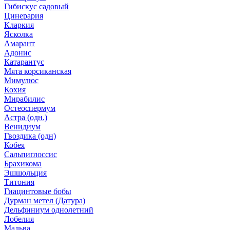
Гибискус садовый
Цинерария
Кларкия
Ясколка
Амарант
Адонис
Катарантус
Мята корсиканская
Мимулюс
Кохия
Мирабилис
Остеоспермум
Астра (одн.)
Венидиум
Гвоздика (одн)
Кобея
Сальпиглоссис
Брахикома
Эшшольция
Титония
Гиацинтовые бобы
Дурман метел (Датура)
Дельфиниум однолетний
Лобелия
Мальва