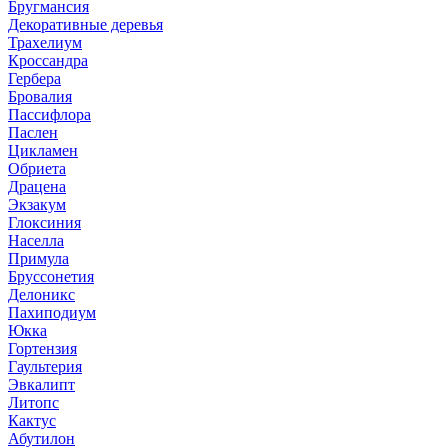
Бругмансия
Декоративные деревья
Трахелиум
Кроссандра
Гербера
Бровалия
Пассифлора
Паслен
Цикламен
Обриета
Драцена
Экзакум
Глоксиния
Населла
Примула
Бруссонетия
Делоникс
Пахиподиум
Юкка
Гортензия
Гаультерия
Эвкалипт
Литопс
Кактус
Абутилон