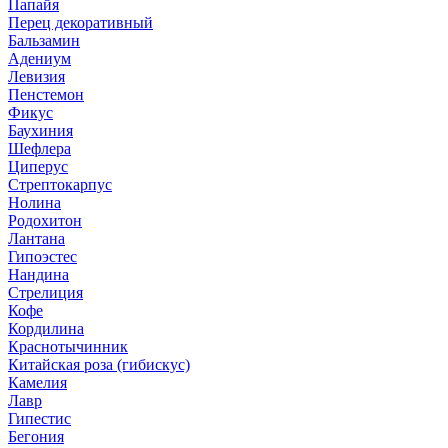
Папайя
Перец декоративный
Бальзамин
Адениум
Левизия
Пенстемон
Фикус
Баухиния
Шефлера
Циперус
Стрептокарпус
Нолина
Родохитон
Лантана
Гипоэстес
Нандина
Стрелиция
Кофе
Кордилина
Краснотычинник
Китайская роза (гибискус)
Камелия
Лавр
Гипестис
Бегония