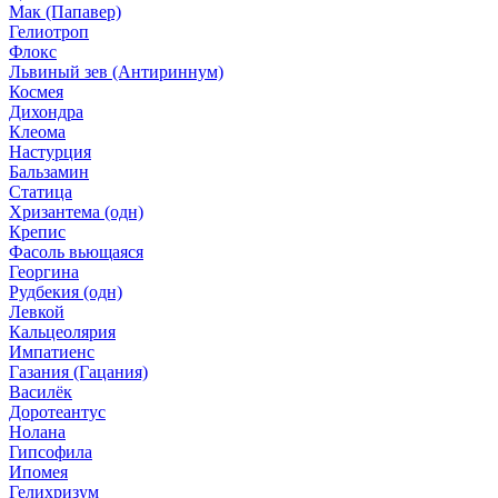
Мак (Папавер)
Гелиотроп
Флокс
Львиный зев (Антириннум)
Космея
Дихондра
Клеома
Настурция
Бальзамин
Статица
Хризантема (одн)
Крепис
Фасоль вьющаяся
Георгина
Рудбекия (одн)
Левкой
Кальцеолярия
Импатиенс
Газания (Гацания)
Василёк
Доротеантус
Нолана
Гипсофила
Ипомея
Гелихризум