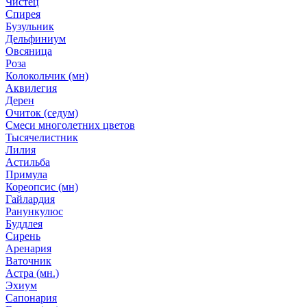
Чистец
Спирея
Бузульник
Дельфиниум
Овсяница
Роза
Колокольчик (мн)
Аквилегия
Дерен
Очиток (седум)
Смеси многолетних цветов
Тысячелистник
Лилия
Астильба
Примула
Кореопсис (мн)
Гайлардия
Ранункулюс
Буддлея
Сирень
Аренария
Ваточник
Астра (мн.)
Эхиум
Сапонария