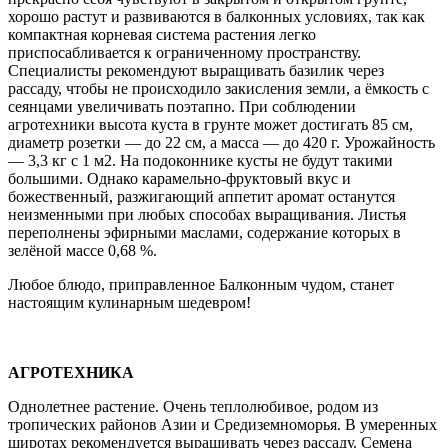
хорошо растут и развиваются в балконных условиях, так как
компактная корневая система растения легко
приспосабливается к ограниченному пространству.
Специалисты рекомендуют выращивать базилик через
рассаду, чтобы не происходило закисления земли, а ёмкость с
сеянцами увеличивать поэтапно. При соблюдении
агротехники высота куста в грунте может достигать 85 см,
диаметр розетки — до 22 см, а масса — до 420 г. Урожайность
— 3,3 кг с 1 м2. На подоконнике кусты не будут такими
большими. Однако карамельно-фруктовый вкус и
божественный, разжигающий аппетит аромат останутся
неизменными при любых способах выращивания. Листья
переполнены эфирными маслами, содержание которых в
зелёной массе 0,68 %.
Любое блюдо, приправленное Балконным чудом, станет
настоящим кулинарным шедевром!
АГРОТЕХНИКА
Однолетнее растение. Очень теплолюбивое, родом из
тропических районов Азии и Средиземноморья. В умеренных
широтах рекомендуется выращивать через рассаду. Семена