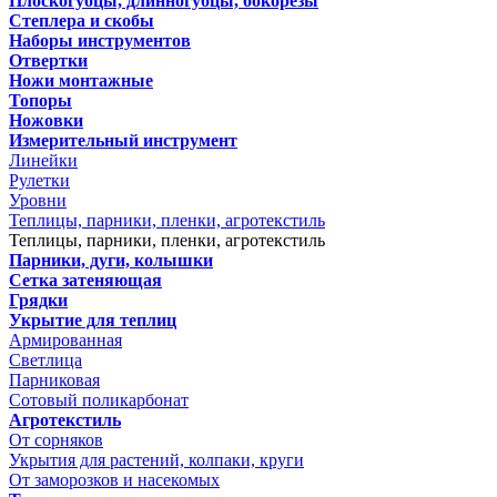
Плоскогубцы, длинногубцы, бокорезы
Степлера и скобы
Наборы инструментов
Отвертки
Ножи монтажные
Топоры
Ножовки
Измерительный инструмент
Линейки
Рулетки
Уровни
Теплицы, парники, пленки, агротекстиль
Теплицы, парники, пленки, агротекстиль
Парники, дуги, колышки
Сетка затеняющая
Грядки
Укрытие для теплиц
Армированная
Светлица
Парниковая
Сотовый поликарбонат
Агротекстиль
От сорняков
Укрытия для растений, колпаки, круги
От заморозков и насекомых