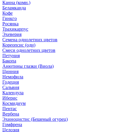
Канна (комн.)
Беламканда
Кофе
Гинкго
Росянка
Трахикарпус
Эхеверия
Семена однолетних цветов
Кореопсис (одн)
Смеси однолетних цветов
Петуния
Бакопа
Анютины глазки (Виола)
Цинния
Немофила
Годеция
Сальвия
Календула
Иберис
Космидиум
Пентас
Вербена
Эхиноцистис (Бешеный огурец)
Гомфрена
Целозия