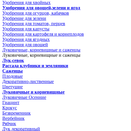
Удобрения для хвойных
Удобрения для овощей,зелени и ягод
Удобрения для огурцов, кабачков
Удобрение для зелени
Удобрения для томатов, перцев
Удобрения для капусты
Удобрения для картофеля и корнеплодов
Удобрения для ягодных
Удобрения для овощей
Луковичные, корневищные и саженцы
Луковичные, корневищные и саженцы
Лук-севок
Рассада клубники и земляники
Саженцы
Плодовые
Декоративно-лиственные
Цветущие
Луковичные и корневищные
Луковичные Осенние
Гиацинт
Крокус
Безвременник
Вербейник
Рябчик
Лук декоративный