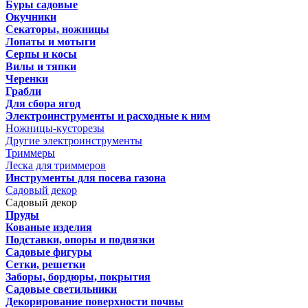
Буры садовые
Окучники
Секаторы, ножницы
Лопаты и мотыги
Серпы и косы
Вилы и тяпки
Черенки
Грабли
Для сбора ягод
Электроинструменты и расходные к ним
Ножницы-кусторезы
Другие электроинструменты
Триммеры
Леска для триммеров
Инструменты для посева газона
Садовый декор
Садовый декор
Пруды
Кованые изделия
Подставки, опоры и подвязки
Садовые фигуры
Сетки, решетки
Заборы, бордюры, покрытия
Садовые светильники
Декорирование поверхности почвы