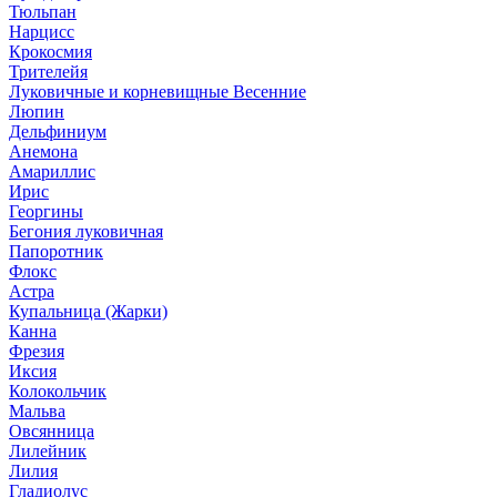
Тюльпан
Нарцисс
Крокосмия
Трителейя
Луковичные и корневищные Весенние
Люпин
Дельфиниум
Анемона
Амариллис
Ирис
Георгины
Бегония луковичная
Папоротник
Флокс
Астра
Купальница (Жарки)
Канна
Фрезия
Иксия
Колокольчик
Мальва
Овсянница
Лилейник
Лилия
Гладиолус