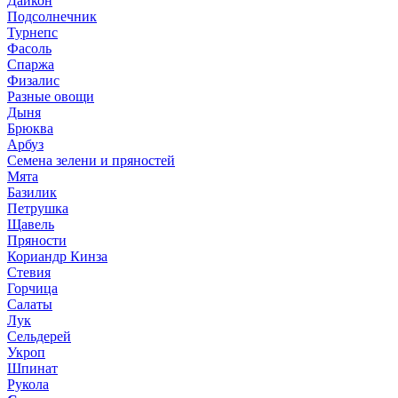
Дайкон
Подсолнечник
Турнепс
Фасоль
Спаржа
Физалис
Разные овощи
Дыня
Брюква
Арбуз
Семена зелени и пряностей
Мята
Базилик
Петрушка
Щавель
Пряности
Кориандр Кинза
Стевия
Горчица
Салаты
Лук
Сельдерей
Укроп
Шпинат
Рукола