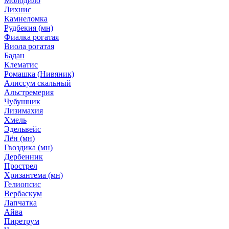
Молодило
Лихнис
Камнеломка
Рудбекия (мн)
Фиалка рогатая
Виола рогатая
Бадан
Клематис
Ромашка (Нивяник)
Алиссум скальный
Альстремерия
Чубушник
Лизимахия
Хмель
Эдельвейс
Лён (мн)
Гвоздика (мн)
Дербенник
Прострел
Хризантема (мн)
Гелиопсис
Вербаскум
Лапчатка
Айва
Пиретрум