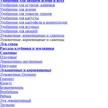
Удобрения для овощей,зелени и ягод
Удобрения для огурцов, кабачков
Удобрение для зелени
Удобрения для томатов, перцев
Удобрения для капусты
Удобрения для картофеля и корнеплодов
Удобрения для ягодных
Удобрения для овощей
Луковичные, корневищные и саженцы
Луковичные, корневищные и саженцы
Лук-севок
Рассада клубники и земляники
Саженцы
Плодовые
Декоративно-лиственные
Цветущие
Луковичные и корневищные
Луковичные Осенние
Гиацинт
Крокус
Безвременник
Вербейник
Рябчик
Лук декоративный
Тюльпан