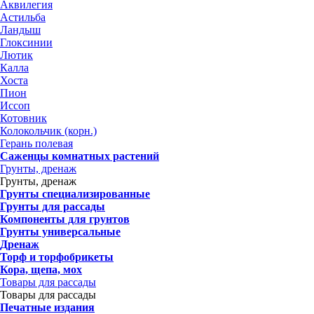
Аквилегия
Астильба
Ландыш
Глоксинии
Лютик
Калла
Хоста
Пион
Иссоп
Котовник
Колокольчик (корн.)
Герань полевая
Саженцы комнатных растений
Грунты, дренаж
Грунты, дренаж
Грунты специализированные
Грунты для рассады
Компоненты для грунтов
Грунты универсальные
Дренаж
Торф и торфобрикеты
Кора, щепа, мох
Товары для рассады
Товары для рассады
Печатные издания