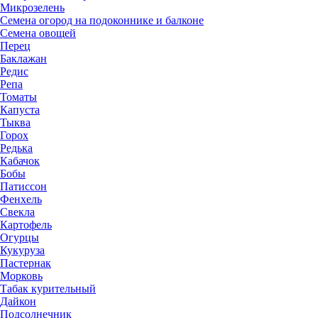
Микрозелень
Семена огород на подоконнике и балконе
Семена овощей
Перец
Баклажан
Редис
Репа
Томаты
Капуста
Тыква
Горох
Редька
Кабачок
Бобы
Патиссон
Фенхель
Свекла
Картофель
Огурцы
Кукуруза
Пастернак
Морковь
Табак курительный
Дайкон
Подсолнечник