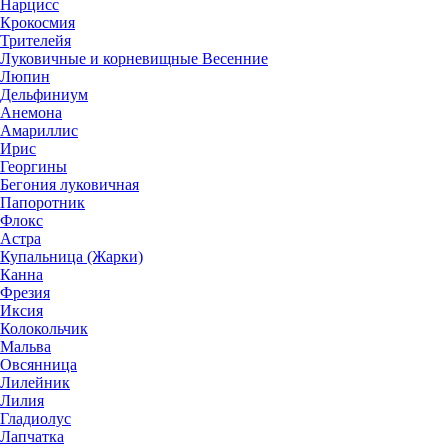
Нарцисс
Крокосмия
Трителейя
Луковичные и корневищные Весенние
Люпин
Дельфиниум
Анемона
Амариллис
Ирис
Георгины
Бегония луковичная
Папоротник
Флокс
Астра
Купальница (Жарки)
Канна
Фрезия
Иксия
Колокольчик
Мальва
Овсянница
Лилейник
Лилия
Гладиолус
Лапчатка