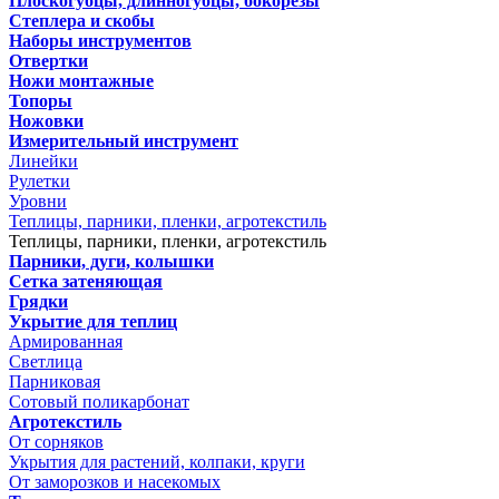
Плоскогубцы, длинногубцы, бокорезы
Степлера и скобы
Наборы инструментов
Отвертки
Ножи монтажные
Топоры
Ножовки
Измерительный инструмент
Линейки
Рулетки
Уровни
Теплицы, парники, пленки, агротекстиль
Теплицы, парники, пленки, агротекстиль
Парники, дуги, колышки
Сетка затеняющая
Грядки
Укрытие для теплиц
Армированная
Светлица
Парниковая
Сотовый поликарбонат
Агротекстиль
От сорняков
Укрытия для растений, колпаки, круги
От заморозков и насекомых