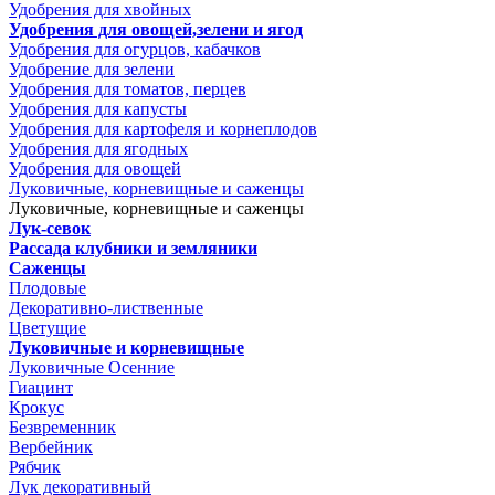
Удобрения для хвойных
Удобрения для овощей,зелени и ягод
Удобрения для огурцов, кабачков
Удобрение для зелени
Удобрения для томатов, перцев
Удобрения для капусты
Удобрения для картофеля и корнеплодов
Удобрения для ягодных
Удобрения для овощей
Луковичные, корневищные и саженцы
Луковичные, корневищные и саженцы
Лук-севок
Рассада клубники и земляники
Саженцы
Плодовые
Декоративно-лиственные
Цветущие
Луковичные и корневищные
Луковичные Осенние
Гиацинт
Крокус
Безвременник
Вербейник
Рябчик
Лук декоративный