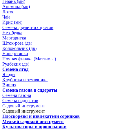
Герань (мн)
Анемона (мн)
Лотос
Чай
Ирис (мн)
Семена двулетних цветов
Незабудка
Маргаритка
Шток-роза (дв)
Колокольчик (дв)
Наперстянка
Ночная фиалка (Маттиола)
Рудбекия (дв)
Семена ягод
Ягоды
Клубника и земляника
Вишня
Семена газона и сидераты
Семена газона
Семена сидератов
Садовый инструмент
Садовый инструмент
Плоскорезы и извлекатели сорняков
Мелкий садовый инструмент
Культиваторы и пропольники