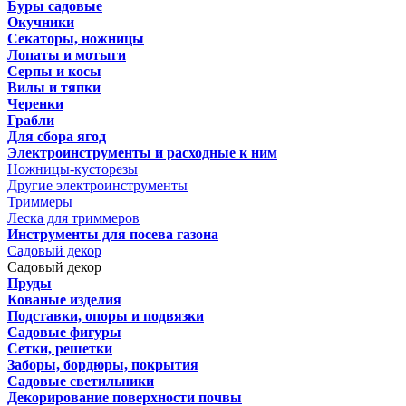
Буры садовые
Окучники
Секаторы, ножницы
Лопаты и мотыги
Серпы и косы
Вилы и тяпки
Черенки
Грабли
Для сбора ягод
Электроинструменты и расходные к ним
Ножницы-кусторезы
Другие электроинструменты
Триммеры
Леска для триммеров
Инструменты для посева газона
Садовый декор
Садовый декор
Пруды
Кованые изделия
Подставки, опоры и подвязки
Садовые фигуры
Сетки, решетки
Заборы, бордюры, покрытия
Садовые светильники
Декорирование поверхности почвы