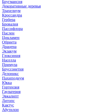
Бругмансия
Декоративные деревья
Трахелиум
Кроссандра
Гербера
Бровалия
Пассифлора
Паслен
Цикламен
Обриета
Драцена
Экзакум
Глоксиния
Населла
Примула
Бруссонетия
Делоникс
Пахиподиум
Юкка
Гортензия
Гаультерия
Эвкалипт
Литопс
Кактус
Абутилон