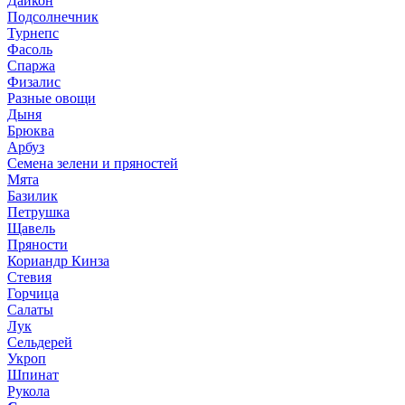
Дайкон
Подсолнечник
Турнепс
Фасоль
Спаржа
Физалис
Разные овощи
Дыня
Брюква
Арбуз
Семена зелени и пряностей
Мята
Базилик
Петрушка
Щавель
Пряности
Кориандр Кинза
Стевия
Горчица
Салаты
Лук
Сельдерей
Укроп
Шпинат
Рукола