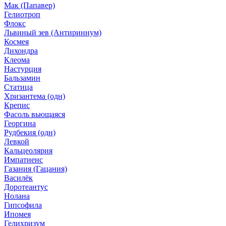
Мак (Папавер)
Гелиотроп
Флокс
Львиный зев (Антириннум)
Космея
Дихондра
Клеома
Настурция
Бальзамин
Статица
Хризантема (одн)
Крепис
Фасоль вьющаяся
Георгина
Рудбекия (одн)
Левкой
Кальцеолярия
Импатиенс
Газания (Гацания)
Василёк
Доротеантус
Нолана
Гипсофила
Ипомея
Гелихризум