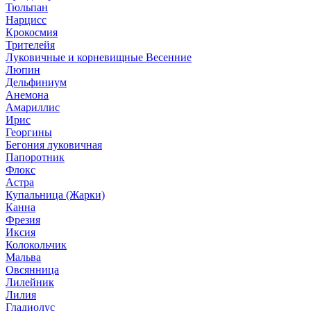
Тюльпан
Нарцисс
Крокосмия
Трителейя
Луковичные и корневищные Весенние
Люпин
Дельфиниум
Анемона
Амариллис
Ирис
Георгины
Бегония луковичная
Папоротник
Флокс
Астра
Купальница (Жарки)
Канна
Фрезия
Иксия
Колокольчик
Мальва
Овсянница
Лилейник
Лилия
Гладиолус