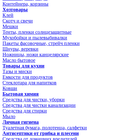
Контейнера, корзины
Хозтовары
Клей
Скотч и свечи
Мешки
Тенты, пленки солнцезащитные
Мухобойки и пылевыбивалки
Пакеты фасовочные, стрейч пленки
Шнуры, веревки
Ножницы, ножи канцелярские
Масло бытовое
Товары для кухни
Тазы и миски
Емкости для продуктов
Стеклотара для напитков
Ковши
Бытовая химия
Средства для чистки, уборки
Средства для чистки канализации
Средства для стирки
Мыло
Личная гигиена
Туалетная бумага, полотенца, салфетки
Антисептики от грибка и плесени
Средства от домашних вредителей