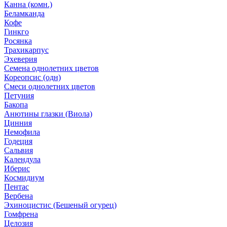
Канна (комн.)
Беламканда
Кофе
Гинкго
Росянка
Трахикарпус
Эхеверия
Семена однолетних цветов
Кореопсис (одн)
Смеси однолетних цветов
Петуния
Бакопа
Анютины глазки (Виола)
Цинния
Немофила
Годеция
Сальвия
Календула
Иберис
Космидиум
Пентас
Вербена
Эхиноцистис (Бешеный огурец)
Гомфрена
Целозия