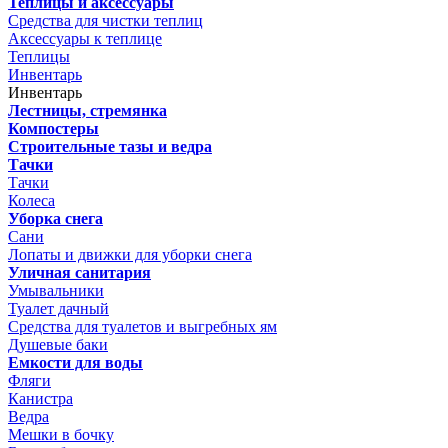
Теплицы и аксессуары
Средства для чистки теплиц
Аксессуары к теплице
Теплицы
Инвентарь
Инвентарь
Лестницы, стремянка
Компостеры
Строительные тазы и ведра
Тачки
Тачки
Колеса
Уборка снега
Сани
Лопаты и движки для уборки снега
Уличная санитария
Умывальники
Туалет дачный
Средства для туалетов и выгребных ям
Душевые баки
Емкости для воды
Фляги
Канистра
Ведра
Мешки в бочку