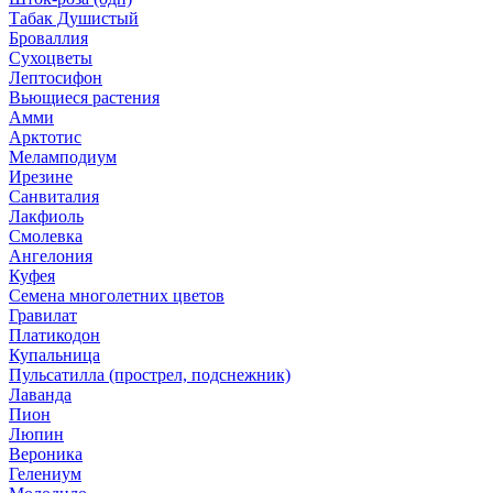
Табак Душистый
Броваллия
Сухоцветы
Лептосифон
Вьющиеся растения
Амми
Арктотис
Меламподиум
Ирезине
Санвиталия
Лакфиоль
Смолевка
Ангелония
Куфея
Семена многолетних цветов
Гравилат
Платикодон
Купальница
Пульсатилла (прострел, подснежник)
Лаванда
Пион
Люпин
Вероника
Гелениум