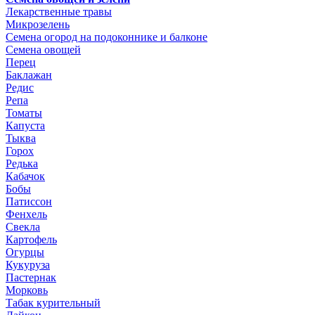
Лекарственные травы
Микрозелень
Семена огород на подоконнике и балконе
Семена овощей
Перец
Баклажан
Редис
Репа
Томаты
Капуста
Тыква
Горох
Редька
Кабачок
Бобы
Патиссон
Фенхель
Свекла
Картофель
Огурцы
Кукуруза
Пастернак
Морковь
Табак курительный