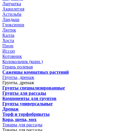
Лапчатка
Аквилегия
Астильба
Ландыш
Глоксинии
Лютик
Калла
Хоста
Пион
Иссоп
Котовник
Колокольчик (корн.)
Герань полевая
Саженцы комнатных растений
Грунты, дренаж
Грунты, дренаж
Грунты специализированные
Грунты для рассады
Компоненты для грунтов
Грунты универсальные
Дренаж
Торф и торфобрикеты
Кора, щепа, мох
Товары для рассады
Товары для рассады