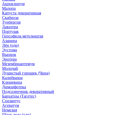
Акроклинум
Малопа
Капуста декоративная
Скабиоза
Тунбергия
Лаватера
Портулак
Гипсофила метельчатая
Азарина
Лён (одн)
Эустома
Вьюнок
Энотера
Мезембриантемум
Молочай
Душистый горошек (Чина)
Калибрахоа
Клещевина
Диморфотека
Подсолнечник декоративный
Бархатцы (Тагетес)
Схизантус
Агератум
Немезия
Шток-роза (одн)