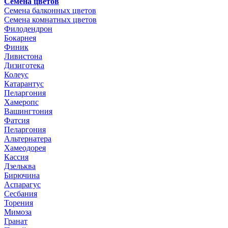
Семена цветов
Семена балконных цветов
Семена комнатных цветов
Филодендрон
Бокарнея
Финик
Ливистона
Дизиготека
Колеус
Катарантус
Пеларгония
Хамеропс
Вашингтония
Фатсия
Пеларгония
Альтернатера
Хамеодорея
Кассия
Дзельква
Бирючина
Аспарагус
Сесбания
Торения
Мимоза
Гранат