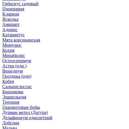
Гибискус садовый
Цинерария
Кларкия
Ясколка
Амарант
Адонис
Катарантус
Мята корсиканская
Мимулюс
Кохия
Мирабилис
Остеоспермум
Астра (одн.)
Венидиум
Гвоздика (одн)
Кобея
Сальпиглоссис
Брахикома
Эшшольция
Титония
Гиацинтовые бобы
Дурман метел (Датура)
Дельфиниум однолетний
Лобелия
Мальва