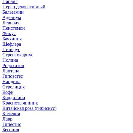
Папайя
Перец декоративный
Бальзамин
Адениум
Левизия
Пенстемон
Фикус
Баухиния
Шефлера
Циперус
Стрептокарпус
Нолина
Родохитон
Лантана
Гипоэстес
Нандина
Стрелиция
Кофе
Кордилина
Краснотычинник
Китайская роза (гибискус)
Камелия
Лавр
Гипестис
Бегония