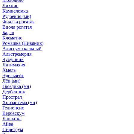
Молодило
Лихнис
Камнеломка
Рудбекия (мн)
Фиалка рогатая
Виола рогатая
Бадан
Клематис
Ромашка (Нивяник)
Алиссум скальный
Альстремерия
Чубушник
Лизимахия
Хмель
Эдельвейс
Лён (мн)
Гвоздика (мн)
Дербенник
Прострел
Хризантема (мн)
Гелиопсис
Вербаскум
Лапчатка
Айва
Пиретрум