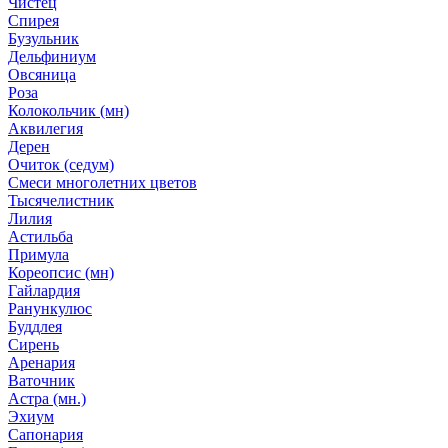
Чистец
Спирея
Бузульник
Дельфиниум
Овсяница
Роза
Колокольчик (мн)
Аквилегия
Дерен
Очиток (седум)
Смеси многолетних цветов
Тысячелистник
Лилия
Астильба
Примула
Кореопсис (мн)
Гайлардия
Ранункулюс
Буддлея
Сирень
Аренария
Ваточник
Астра (мн.)
Эхиум
Сапонария