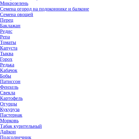
Микрозелень
Семена огород на подоконнике и балконе
Семена овощей
Перец
Баклажан
Редис
Репа
Томаты
Капуста
Тыква
Горох
Редька
Кабачок
Бобы
Патиссон
Фенхель
Свекла
Картофель
Огурцы
Кукуруза
Пастернак
Морковь
Табак курительный
Дайкон
Подсолнечник