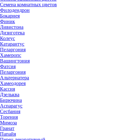
Семена комнатных цветов
Филодендрон
Бокарнея
Финик
Ливистона
Дизиготека
Колеус
Катарантус
Пеларгония
Хамеропс
Вашингтония
Фатсия
Пеларгония
Альтернатера
Хамеодорея
Кассия
Дзельква
Бирючина
Аспарагус
Сесбания
Торения
Мимоза
Гранат
Папайя
Перец декоративный