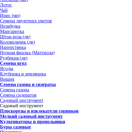
Лотос
Чай
Ирис (мн)
Семена двулетних цветов
Незабудка
Маргаритка
Шток-роза (дв)
Колокольчик (дв)
Наперстянка
Ночная фиалка (Маттиола)
Рудбекия (дв)
Семена ягод
Ягоды
Клубника и земляника
Вишня
Семена газона и сидераты
Семена газона
Семена сидератов
Садовый инструмент
Садовый инструмент
Плоскорезы и извлекатели сорняков
Мелкий садовый инструмент
Культиваторы и пропольники
Буры садовые