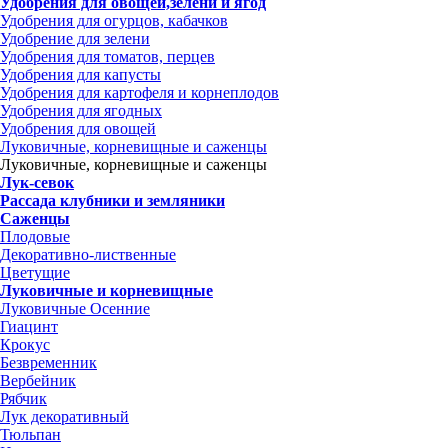
Удобрения для овощей,зелени и ягод
Удобрения для огурцов, кабачков
Удобрение для зелени
Удобрения для томатов, перцев
Удобрения для капусты
Удобрения для картофеля и корнеплодов
Удобрения для ягодных
Удобрения для овощей
Луковичные, корневищные и саженцы
Луковичные, корневищные и саженцы
Лук-севок
Рассада клубники и земляники
Саженцы
Плодовые
Декоративно-лиственные
Цветущие
Луковичные и корневищные
Луковичные Осенние
Гиацинт
Крокус
Безвременник
Вербейник
Рябчик
Лук декоративный
Тюльпан