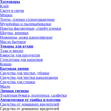
Хозтовары
Клей
Скотч и свечи
Мешки
Тенты, пленки солнцезащитные
Мухобойки и пылевыбивалки
Пакеты фасовочные, стрейч пленки
Шнуры, веревки
Ножницы, ножи канцелярские
Масло бытовое
Товары для кухни
Тазы и миски
Емкости для продуктов
Стеклотара для напитков
Ковши
Бытовая химия
Средства для чистки, уборки
Средства для чистки канализации
Средства для стирки
Мыло
Личная гигиена
Туалетная бумага, полотенца, салфетки
Антисептики от грибка и плесени
Средства от домашних вредителей
Средства от домашних вредителей