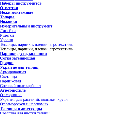
Наборы инструментов
Отвертки
Ножи монтажные
Топоры
Ножовки
Измерительный инструмент
Линейки
Рулетки
Уровни
Теплицы, парники, пленки, агротекстиль
Теплицы, парники, пленки, агротекстиль
Парники, дуги, колышки
Сетка затеняющая
Грядки
Укрытие для теплиц
Армированная
Светлица
Парниковая
Сотовый поликарбонат
Агротекстиль
От сорняков
Укрытия для растений, колпаки, круги
От заморозков и насекомых
Теплицы и аксессуары
Средства для чистки теплиц