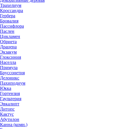
Декоративные деревья
Трахелиум
Кроссандра
Гербера
Бровалия
Пассифлора
Паслен
Цикламен
Обриета
Драцена
Экзакум
Глоксиния
Населла
Примула
Бруссонетия
Делоникс
Пахиподиум
Юкка
Гортензия
Гаультерия
Эвкалипт
Литопс
Кактус
Абутилон
Канна (комн.)