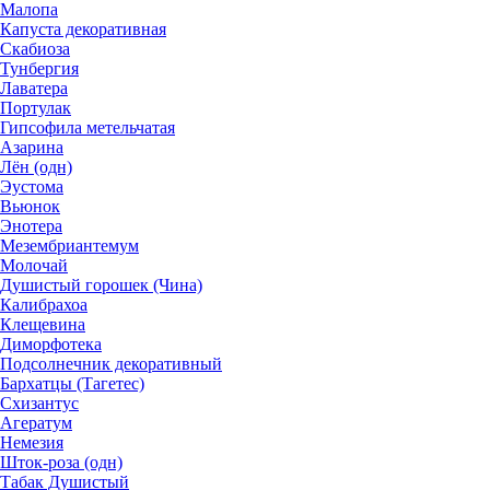
Малопа
Капуста декоративная
Скабиоза
Тунбергия
Лаватера
Портулак
Гипсофила метельчатая
Азарина
Лён (одн)
Эустома
Вьюнок
Энотера
Мезембриантемум
Молочай
Душистый горошек (Чина)
Калибрахоа
Клещевина
Диморфотека
Подсолнечник декоративный
Бархатцы (Тагетес)
Схизантус
Агератум
Немезия
Шток-роза (одн)
Табак Душистый