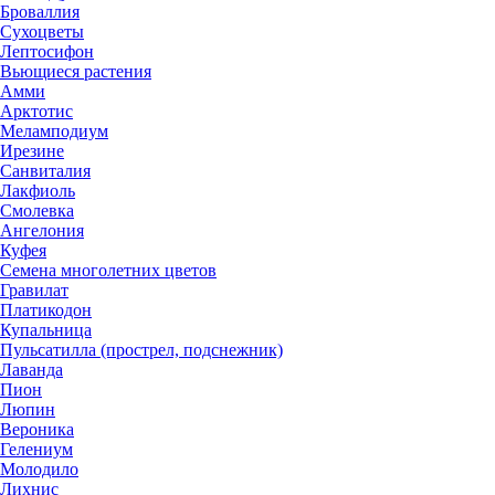
Броваллия
Сухоцветы
Лептосифон
Вьющиеся растения
Амми
Арктотис
Меламподиум
Ирезине
Санвиталия
Лакфиоль
Смолевка
Ангелония
Куфея
Семена многолетних цветов
Гравилат
Платикодон
Купальница
Пульсатилла (прострел, подснежник)
Лаванда
Пион
Люпин
Вероника
Гелениум
Молодило
Лихнис