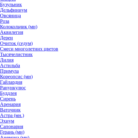
Бузульник
Дельфиниум
Овсяница
Роза
Колокольчик (мн)
Аквилегия
Дерен
Очиток (седум)
Смеси многолетних цветов
Тысячелистник
Лилия
Астильба
Примула
Кореопсис (мн)
Гайлардия
Ранункулюс
Буддлея
Сирень
Аренария
Ваточник
Астра (мн.)
Эхиум
Сапонария
Герань (мн)
Анемона (мн)