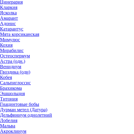
Цинерария
Кларкия
Ясколка
Амарант
Адонис
Катарантус
Мята корсиканская
Мимулюс
Кохия
Мирабилис
Остеоспермум
Астра (одн.)
Венидиум
Гвоздика (одн)
Кобея
Сальпиглоссис
Брахикома
Эшшольция
Титония
Гиацинтовые бобы
Дурман метел (Датура)
Дельфиниум однолетний
Лобелия
Мальва
Акроклинум