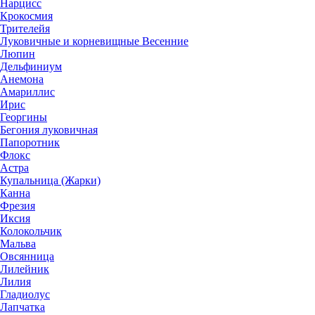
Нарцисс
Крокосмия
Трителейя
Луковичные и корневищные Весенние
Люпин
Дельфиниум
Анемона
Амариллис
Ирис
Георгины
Бегония луковичная
Папоротник
Флокс
Астра
Купальница (Жарки)
Канна
Фрезия
Иксия
Колокольчик
Мальва
Овсянница
Лилейник
Лилия
Гладиолус
Лапчатка