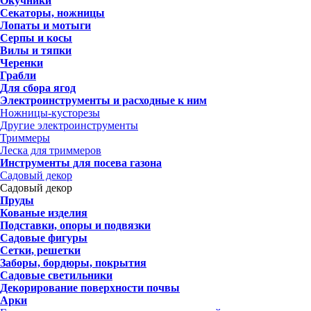
Окучники
Секаторы, ножницы
Лопаты и мотыги
Серпы и косы
Вилы и тяпки
Черенки
Грабли
Для сбора ягод
Электроинструменты и расходные к ним
Ножницы-кусторезы
Другие электроинструменты
Триммеры
Леска для триммеров
Инструменты для посева газона
Садовый декор
Садовый декор
Пруды
Кованые изделия
Подставки, опоры и подвязки
Садовые фигуры
Сетки, решетки
Заборы, бордюры, покрытия
Садовые светильники
Декорирование поверхности почвы
Арки