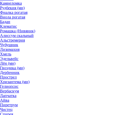
Камнеломка
Рудбекия (мн)
Фиалка рогатая
Виола рогатая
Бадан
Клематис
Ромашка (Нивяник)
Алиссум скальный
Альстремерия
Чубушник
Лизимахия
Хмель
Эдельвейс
Лён (мн)
Гвоздика (мн)
Дербенник
Прострел
Хризантема (мн)
Гелиопсис
Вербаскум
Лапчатка
Айва
Пиретрум
Чистец
Спирея