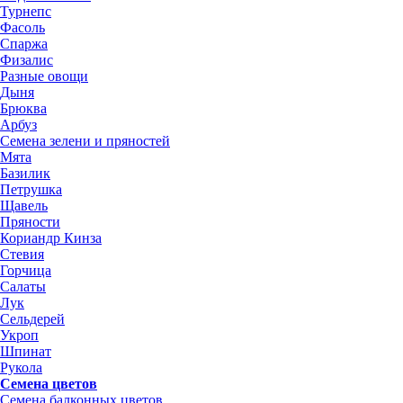
Турнепс
Фасоль
Спаржа
Физалис
Разные овощи
Дыня
Брюква
Арбуз
Семена зелени и пряностей
Мята
Базилик
Петрушка
Щавель
Пряности
Кориандр Кинза
Стевия
Горчица
Салаты
Лук
Сельдерей
Укроп
Шпинат
Рукола
Семена цветов
Семена балконных цветов