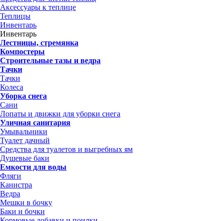
Аксессуары к теплице
Теплицы
Инвентарь
Инвентарь
Лестницы, стремянка
Компостеры
Строительные тазы и ведра
Тачки
Тачки
Колеса
Уборка снега
Сани
Лопаты и движки для уборки снега
Уличная санитария
Умывальники
Туалет дачный
Средства для туалетов и выгребных ям
Душевые баки
Емкости для воды
Фляги
Канистра
Ведра
Мешки в бочку
Баки и бочки
Кормовые добавки и поилки