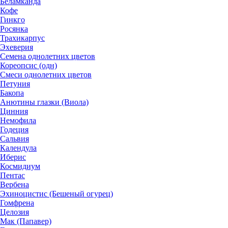
Беламканда
Кофе
Гинкго
Росянка
Трахикарпус
Эхеверия
Семена однолетних цветов
Кореопсис (одн)
Смеси однолетних цветов
Петуния
Бакопа
Анютины глазки (Виола)
Цинния
Немофила
Годеция
Сальвия
Календула
Иберис
Космидиум
Пентас
Вербена
Эхиноцистис (Бешеный огурец)
Гомфрена
Целозия
Мак (Папавер)