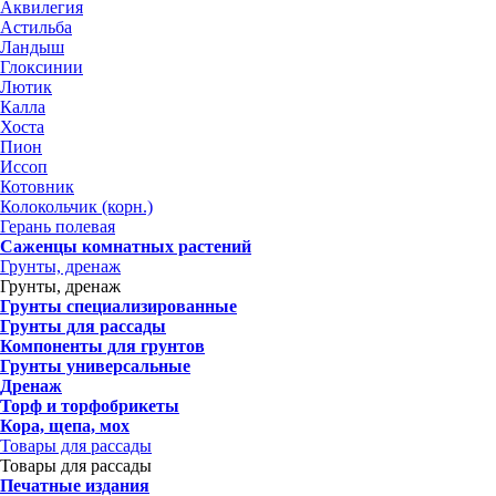
Аквилегия
Астильба
Ландыш
Глоксинии
Лютик
Калла
Хоста
Пион
Иссоп
Котовник
Колокольчик (корн.)
Герань полевая
Саженцы комнатных растений
Грунты, дренаж
Грунты, дренаж
Грунты специализированные
Грунты для рассады
Компоненты для грунтов
Грунты универсальные
Дренаж
Торф и торфобрикеты
Кора, щепа, мох
Товары для рассады
Товары для рассады
Печатные издания