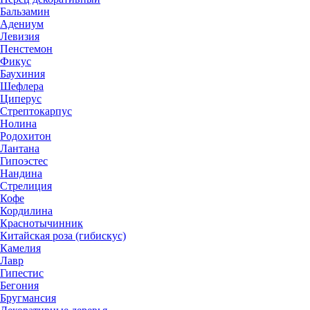
Бальзамин
Адениум
Левизия
Пенстемон
Фикус
Баухиния
Шефлера
Циперус
Стрептокарпус
Нолина
Родохитон
Лантана
Гипоэстес
Нандина
Стрелиция
Кофе
Кордилина
Краснотычинник
Китайская роза (гибискус)
Камелия
Лавр
Гипестис
Бегония
Бругмансия