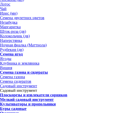
Лотос
Чай
Ирис (мн)
Семена двулетних цветов
Незабудка
Маргаритка
Шток-роза (дв)
Колокольчик (дв)
Наперстянка
Ночная фиалка (Маттиола)
Рудбекия (дв)
Семена ягод
Ягоды
Клубника и земляника
Вишня
Семена газона и сидераты
Семена газона
Семена сидератов
Садовый инструмент
Садовый инструмент
Плоскорезы и извлекатели сорняков
Мелкий садовый инструмент
Культиваторы и пропольники
Буры садовые