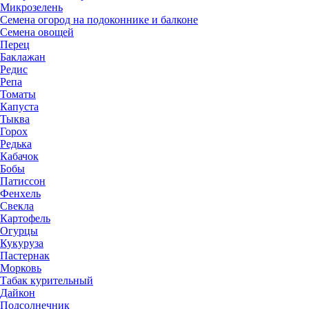
Микрозелень
Семена огород на подоконнике и балконе
Семена овощей
Перец
Баклажан
Редис
Репа
Томаты
Капуста
Тыква
Горох
Редька
Кабачок
Бобы
Патиссон
Фенхель
Свекла
Картофель
Огурцы
Кукуруза
Пастернак
Морковь
Табак курительный
Дайкон
Подсолнечник