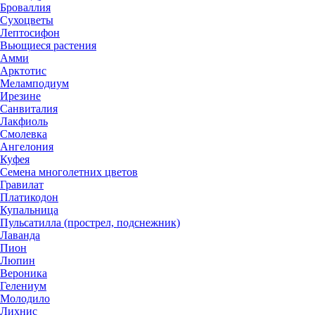
Броваллия
Сухоцветы
Лептосифон
Вьющиеся растения
Амми
Арктотис
Меламподиум
Ирезине
Санвиталия
Лакфиоль
Смолевка
Ангелония
Куфея
Семена многолетних цветов
Гравилат
Платикодон
Купальница
Пульсатилла (прострел, подснежник)
Лаванда
Пион
Люпин
Вероника
Гелениум
Молодило
Лихнис