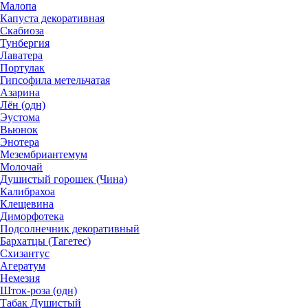
Малопа
Капуста декоративная
Скабиоза
Тунбергия
Лаватера
Портулак
Гипсофила метельчатая
Азарина
Лён (одн)
Эустома
Вьюнок
Энотера
Мезембриантемум
Молочай
Душистый горошек (Чина)
Калибрахоа
Клещевина
Диморфотека
Подсолнечник декоративный
Бархатцы (Тагетес)
Схизантус
Агератум
Немезия
Шток-роза (одн)
Табак Душистый