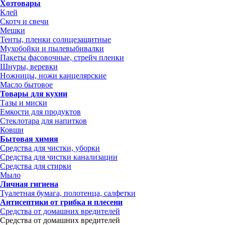
Хозтовары
Клей
Скотч и свечи
Мешки
Тенты, пленки солнцезащитные
Мухобойки и пылевыбивалки
Пакеты фасовочные, стрейч пленки
Шнуры, веревки
Ножницы, ножи канцелярские
Масло бытовое
Товары для кухни
Тазы и миски
Емкости для продуктов
Стеклотара для напитков
Ковши
Бытовая химия
Средства для чистки, уборки
Средства для чистки канализации
Средства для стирки
Мыло
Личная гигиена
Туалетная бумага, полотенца, салфетки
Антисептики от грибка и плесени
Средства от домашних вредителей
Средства от домашних вредителей