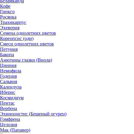
Беламканда
Кофе
Гинкго
Росянка
Трахикарпус
Эхеверия
Семена однолетних цветов
Кореопсис (одн)
Смеси однолетних цветов
Петуния
Бакопа
Анютины глазки (Виола)
Цинния
Немофила
Годеция
Сальвия
Календула
Иберис
Космидиум
Пентас
Вербена
Эхиноцистис (Бешеный огурец)
Гомфрена
Целозия
Мак (Папавер)