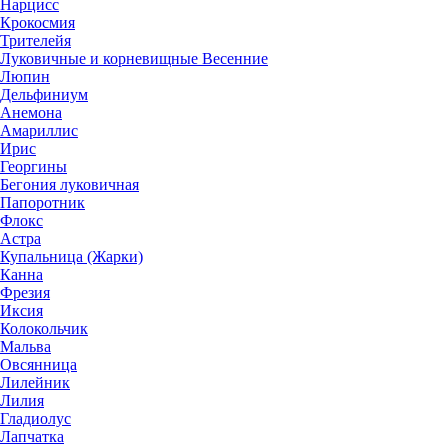
Нарцисс
Крокосмия
Трителейя
Луковичные и корневищные Весенние
Люпин
Дельфиниум
Анемона
Амариллис
Ирис
Георгины
Бегония луковичная
Папоротник
Флокс
Астра
Купальница (Жарки)
Канна
Фрезия
Иксия
Колокольчик
Мальва
Овсянница
Лилейник
Лилия
Гладиолус
Лапчатка