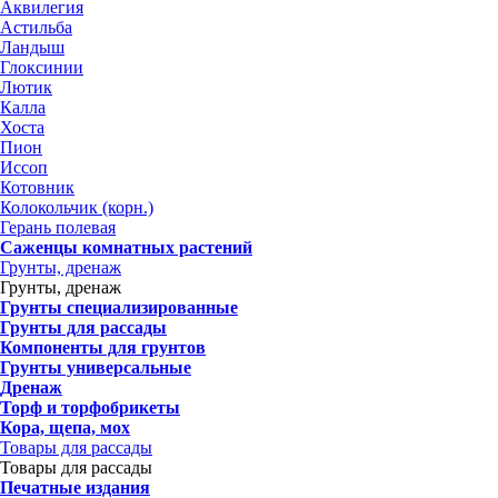
Аквилегия
Астильба
Ландыш
Глоксинии
Лютик
Калла
Хоста
Пион
Иссоп
Котовник
Колокольчик (корн.)
Герань полевая
Саженцы комнатных растений
Грунты, дренаж
Грунты, дренаж
Грунты специализированные
Грунты для рассады
Компоненты для грунтов
Грунты универсальные
Дренаж
Торф и торфобрикеты
Кора, щепа, мох
Товары для рассады
Товары для рассады
Печатные издания