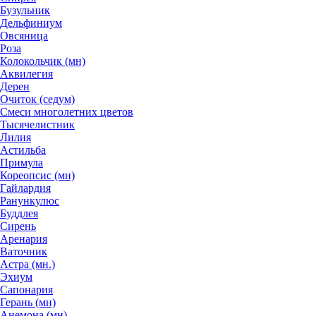
Бузульник
Дельфиниум
Овсяница
Роза
Колокольчик (мн)
Аквилегия
Дерен
Очиток (седум)
Смеси многолетних цветов
Тысячелистник
Лилия
Астильба
Примула
Кореопсис (мн)
Гайлардия
Ранункулюс
Буддлея
Сирень
Аренария
Ваточник
Астра (мн.)
Эхиум
Сапонария
Герань (мн)
Анемона (мн)