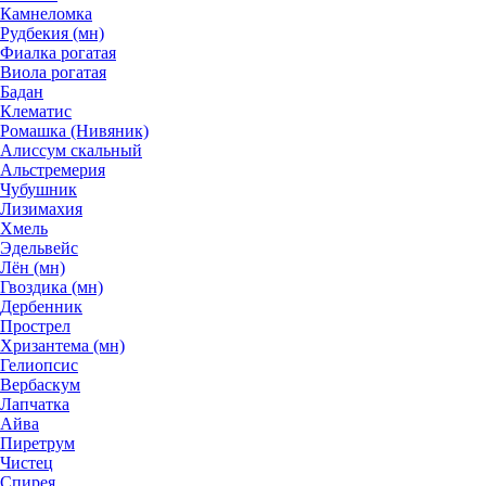
Камнеломка
Рудбекия (мн)
Фиалка рогатая
Виола рогатая
Бадан
Клематис
Ромашка (Нивяник)
Алиссум скальный
Альстремерия
Чубушник
Лизимахия
Хмель
Эдельвейс
Лён (мн)
Гвоздика (мн)
Дербенник
Прострел
Хризантема (мн)
Гелиопсис
Вербаскум
Лапчатка
Айва
Пиретрум
Чистец
Спирея