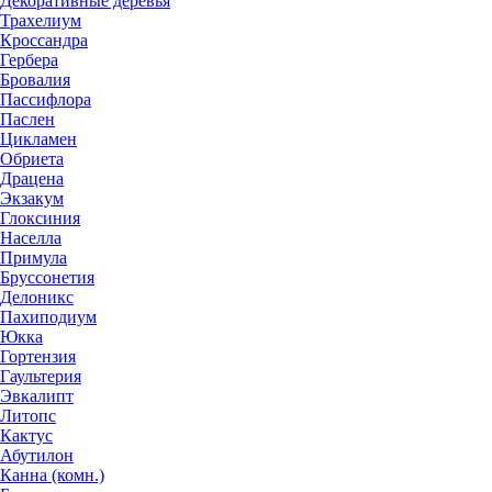
Декоративные деревья
Трахелиум
Кроссандра
Гербера
Бровалия
Пассифлора
Паслен
Цикламен
Обриета
Драцена
Экзакум
Глоксиния
Населла
Примула
Бруссонетия
Делоникс
Пахиподиум
Юкка
Гортензия
Гаультерия
Эвкалипт
Литопс
Кактус
Абутилон
Канна (комн.)