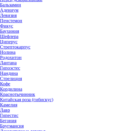
Бальзамин
Адениум
Левизия
Пенстемон
Фикус
Баухиния
Шефлера
Циперус
Стрептокарпус
Нолина
Родохитон
Лантана
Гипоэстес
Нандина
Стрелиция
Кофе
Кордилина
Краснотычинник
Китайская роза (гибискус)
Камелия
Лавр
Гипестис
Бегония
Бругмансия