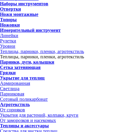
Наборы инструментов
Отвертки
Ножи монтажные
Топоры
Ножовки
Измерительный инструмент
Линейки
Рулетки
Уровни
Теплицы, парники, пленки, агротекстиль
Теплицы, парники, пленки, агротекстиль
Парники, дуги, колышки
Сетка затеняющая
Грядки
Укрытие для теплиц
Армированная
Светлица
Парниковая
Сотовый поликарбонат
Агротекстиль
От сорняков
Укрытия для растений, колпаки, круги
От заморозков и насекомых
Теплицы и аксессуары
Средства для чистки теплиц