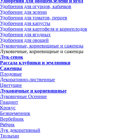
Удобрения для овощей,зелени и ягод
Удобрения для огурцов, кабачков
Удобрение для зелени
Удобрения для томатов, перцев
Удобрения для капусты
Удобрения для картофеля и корнеплодов
Удобрения для ягодных
Удобрения для овощей
Луковичные, корневищные и саженцы
Луковичные, корневищные и саженцы
Лук-севок
Рассада клубники и земляники
Саженцы
Плодовые
Декоративно-лиственные
Цветущие
Луковичные и корневищные
Луковичные Осенние
Гиацинт
Крокус
Безвременник
Вербейник
Рябчик
Лук декоративный
Тюльпан