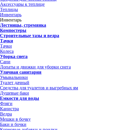
Аксессуары к теплице
Теплицы
Инвентарь
Инвентарь
Лестницы, стремянка
Компостеры
Строительные тазы и ведра
Тачки
Тачки
Колеса
Уборка снега
Сани
Лопаты и движки для уборки снега
Уличная санитария
Умывальники
Туалет дачный
Средства для туалетов и выгребных ям
Душевые баки
Емкости для воды
Фляги
Канистра
Ведра
Мешки в бочку
Баки и бочки
Кормовые добавки и поилки