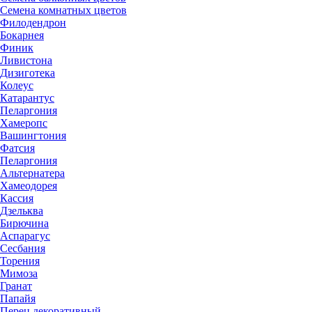
Семена комнатных цветов
Филодендрон
Бокарнея
Финик
Ливистона
Дизиготека
Колеус
Катарантус
Пеларгония
Хамеропс
Вашингтония
Фатсия
Пеларгония
Альтернатера
Хамеодорея
Кассия
Дзельква
Бирючина
Аспарагус
Сесбания
Торения
Мимоза
Гранат
Папайя
Перец декоративный