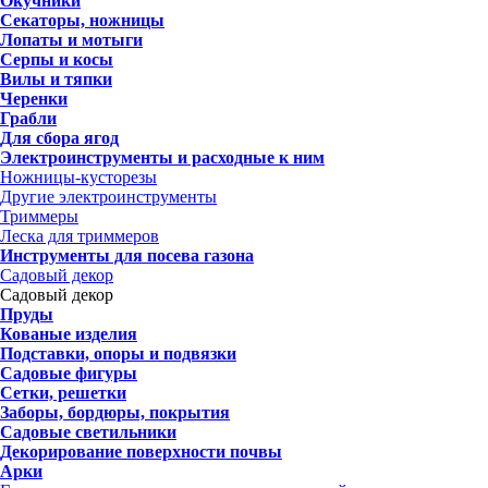
Окучники
Секаторы, ножницы
Лопаты и мотыги
Серпы и косы
Вилы и тяпки
Черенки
Грабли
Для сбора ягод
Электроинструменты и расходные к ним
Ножницы-кусторезы
Другие электроинструменты
Триммеры
Леска для триммеров
Инструменты для посева газона
Садовый декор
Садовый декор
Пруды
Кованые изделия
Подставки, опоры и подвязки
Садовые фигуры
Сетки, решетки
Заборы, бордюры, покрытия
Садовые светильники
Декорирование поверхности почвы
Арки