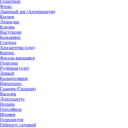
Гелиотроп
Флокс
Львиный зев (Антириннум)
Космея
Дихондра
Клеома
Настурция
Бальзамин
Статица
Хризантема (одн)
Крепис
Фасоль вьющаяся
Георгина
Рудбекия (одн)
Левкой
Кальцеолярия
Импатиенс
Газания (Гацания)
Василёк
Доротеантус
Нолана
Гипсофила
Ипомея
Гелихризум
Гибискус садовый