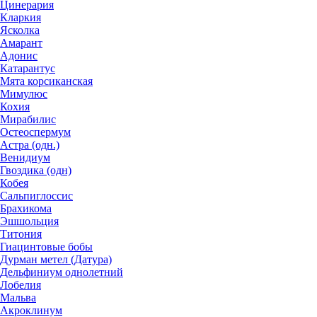
Цинерария
Кларкия
Ясколка
Амарант
Адонис
Катарантус
Мята корсиканская
Мимулюс
Кохия
Мирабилис
Остеоспермум
Астра (одн.)
Венидиум
Гвоздика (одн)
Кобея
Сальпиглоссис
Брахикома
Эшшольция
Титония
Гиацинтовые бобы
Дурман метел (Датура)
Дельфиниум однолетний
Лобелия
Мальва
Акроклинум