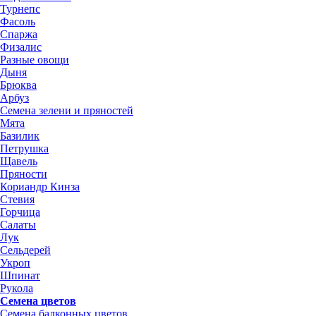
Турнепс
Фасоль
Спаржа
Физалис
Разные овощи
Дыня
Брюква
Арбуз
Семена зелени и пряностей
Мята
Базилик
Петрушка
Щавель
Пряности
Кориандр Кинза
Стевия
Горчица
Салаты
Лук
Сельдерей
Укроп
Шпинат
Рукола
Семена цветов
Семена балконных цветов