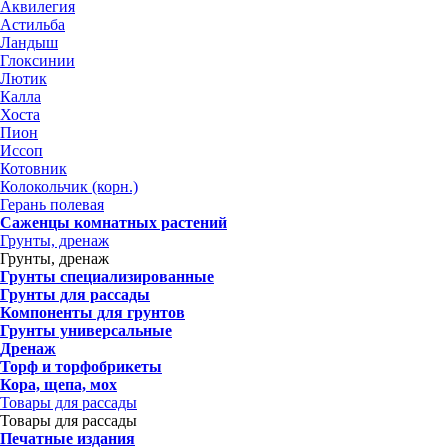
Аквилегия
Астильба
Ландыш
Глоксинии
Лютик
Калла
Хоста
Пион
Иссоп
Котовник
Колокольчик (корн.)
Герань полевая
Саженцы комнатных растений
Грунты, дренаж
Грунты, дренаж
Грунты специализированные
Грунты для рассады
Компоненты для грунтов
Грунты универсальные
Дренаж
Торф и торфобрикеты
Кора, щепа, мох
Товары для рассады
Товары для рассады
Печатные издания