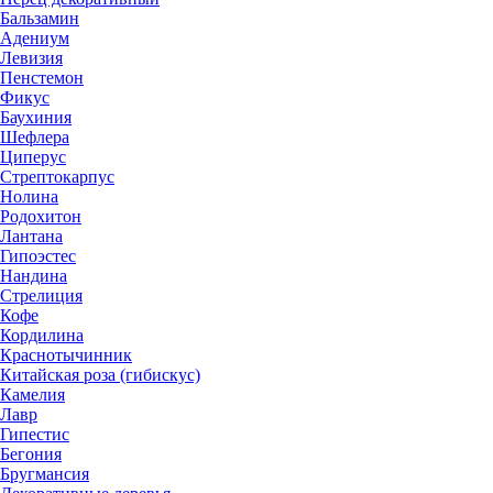
Бальзамин
Адениум
Левизия
Пенстемон
Фикус
Баухиния
Шефлера
Циперус
Стрептокарпус
Нолина
Родохитон
Лантана
Гипоэстес
Нандина
Стрелиция
Кофе
Кордилина
Краснотычинник
Китайская роза (гибискус)
Камелия
Лавр
Гипестис
Бегония
Бругмансия