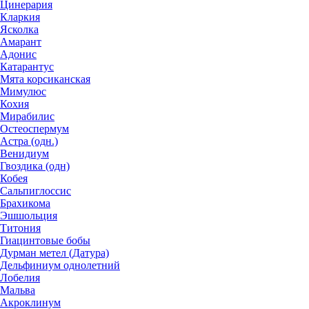
Цинерария
Кларкия
Ясколка
Амарант
Адонис
Катарантус
Мята корсиканская
Мимулюс
Кохия
Мирабилис
Остеоспермум
Астра (одн.)
Венидиум
Гвоздика (одн)
Кобея
Сальпиглоссис
Брахикома
Эшшольция
Титония
Гиацинтовые бобы
Дурман метел (Датура)
Дельфиниум однолетний
Лобелия
Мальва
Акроклинум