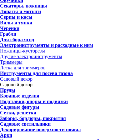
Окучники
Секаторы, ножницы
Лопаты и мотыги
Серпы и косы
Вилы и тяпки
Черенки
Грабли
Для сбора ягод
Электроинструменты и расходные к ним
Ножницы-кусторезы
Другие электроинструменты
Триммеры
Леска для триммеров
Инструменты для посева газона
Садовый декор
Садовый декор
Пруды
Кованые изделия
Подставки, опоры и подвязки
Садовые фигуры
Сетки, решетки
Заборы, бордюры, покрытия
Садовые светильники
Декорирование поверхности почвы
Арки