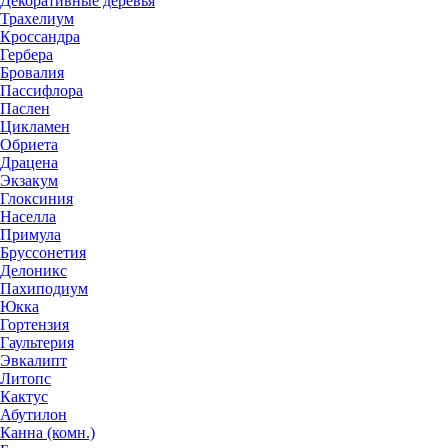
Декоративные деревья
Трахелиум
Кроссандра
Гербера
Бровалия
Пассифлора
Паслен
Цикламен
Обриета
Драцена
Экзакум
Глоксиния
Населла
Примула
Бруссонетия
Делоникс
Пахиподиум
Юкка
Гортензия
Гаультерия
Эвкалипт
Литопс
Кактус
Абутилон
Канна (комн.)