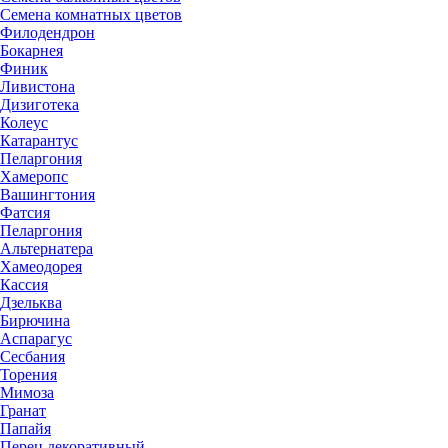
Семена комнатных цветов
Филодендрон
Бокарнея
Финик
Ливистона
Дизиготека
Колеус
Катарантус
Пеларгония
Хамеропс
Вашингтония
Фатсия
Пеларгония
Альтернатера
Хамеодорея
Кассия
Дзельква
Бирючина
Аспарагус
Сесбания
Торения
Мимоза
Гранат
Папайя
Перец декоративный