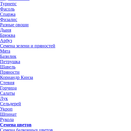
Турнепс
Фасоль
Спаржа
Физалис
Разные овощи
Дыня
Брюква
Арбуз
Семена зелени и пряностей
Мята
Базилик
Петрушка
Щавель
Пряности
Кориандр Кинза
Стевия
Горчица
Салаты
Лук
Сельдерей
Укроп
Шпинат
Рукола
Семена цветов
Семена балконных цветов