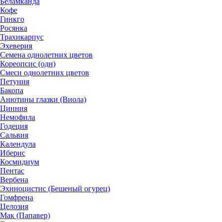
Беламканда
Кофе
Гинкго
Росянка
Трахикарпус
Эхеверия
Семена однолетних цветов
Кореопсис (одн)
Смеси однолетних цветов
Петуния
Бакопа
Анютины глазки (Виола)
Цинния
Немофила
Годеция
Сальвия
Календула
Иберис
Космидиум
Пентас
Вербена
Эхиноцистис (Бешеный огурец)
Гомфрена
Целозия
Мак (Папавер)