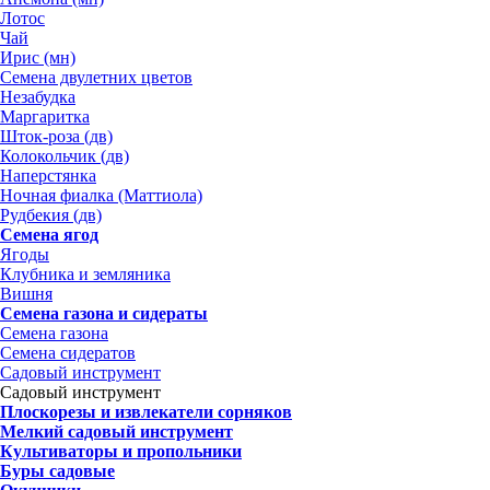
Лотос
Чай
Ирис (мн)
Семена двулетних цветов
Незабудка
Маргаритка
Шток-роза (дв)
Колокольчик (дв)
Наперстянка
Ночная фиалка (Маттиола)
Рудбекия (дв)
Семена ягод
Ягоды
Клубника и земляника
Вишня
Семена газона и сидераты
Семена газона
Семена сидератов
Садовый инструмент
Садовый инструмент
Плоскорезы и извлекатели сорняков
Мелкий садовый инструмент
Культиваторы и пропольники
Буры садовые