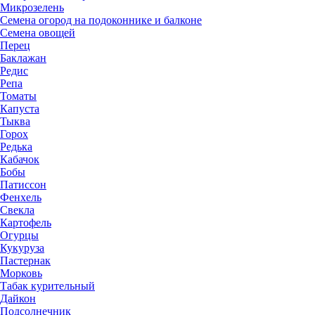
Микрозелень
Семена огород на подоконнике и балконе
Семена овощей
Перец
Баклажан
Редис
Репа
Томаты
Капуста
Тыква
Горох
Редька
Кабачок
Бобы
Патиссон
Фенхель
Свекла
Картофель
Огурцы
Кукуруза
Пастернак
Морковь
Табак курительный
Дайкон
Подсолнечник