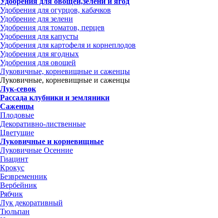
Удобрения для овощей,зелени и ягод
Удобрения для огурцов, кабачков
Удобрение для зелени
Удобрения для томатов, перцев
Удобрения для капусты
Удобрения для картофеля и корнеплодов
Удобрения для ягодных
Удобрения для овощей
Луковичные, корневищные и саженцы
Луковичные, корневищные и саженцы
Лук-севок
Рассада клубники и земляники
Саженцы
Плодовые
Декоративно-лиственные
Цветущие
Луковичные и корневищные
Луковичные Осенние
Гиацинт
Крокус
Безвременник
Вербейник
Рябчик
Лук декоративный
Тюльпан