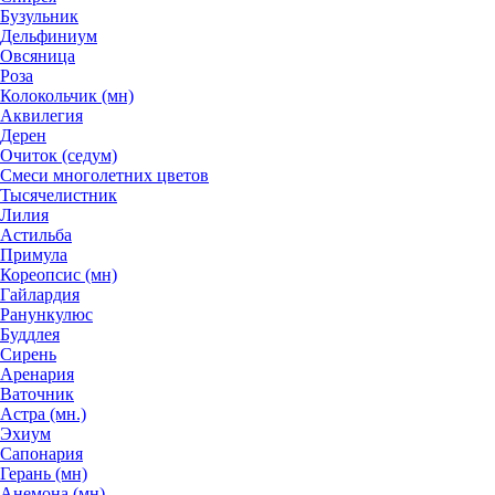
Бузульник
Дельфиниум
Овсяница
Роза
Колокольчик (мн)
Аквилегия
Дерен
Очиток (седум)
Смеси многолетних цветов
Тысячелистник
Лилия
Астильба
Примула
Кореопсис (мн)
Гайлардия
Ранункулюс
Буддлея
Сирень
Аренария
Ваточник
Астра (мн.)
Эхиум
Сапонария
Герань (мн)
Анемона (мн)