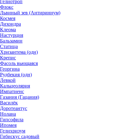
Гелиотроп
Флокс
Львиный зев (Антириннум)
Космея
Дихондра
Клеома
Настурция
Бальзамин
Статица
Хризантема (одн)
Крепис
Фасоль вьющаяся
Георгина
Рудбекия (одн)
Левкой
Кальцеолярия
Импатиенс
Газания (Гацания)
Василёк
Доротеантус
Нолана
Гипсофила
Ипомея
Гелихризум
Гибискус садовый