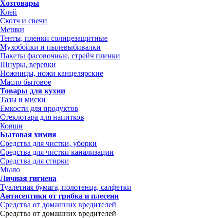
Хозтовары
Клей
Скотч и свечи
Мешки
Тенты, пленки солнцезащитные
Мухобойки и пылевыбивалки
Пакеты фасовочные, стрейч пленки
Шнуры, веревки
Ножницы, ножи канцелярские
Масло бытовое
Товары для кухни
Тазы и миски
Емкости для продуктов
Стеклотара для напитков
Ковши
Бытовая химия
Средства для чистки, уборки
Средства для чистки канализации
Средства для стирки
Мыло
Личная гигиена
Туалетная бумага, полотенца, салфетки
Антисептики от грибка и плесени
Средства от домашних вредителей
Средства от домашних вредителей