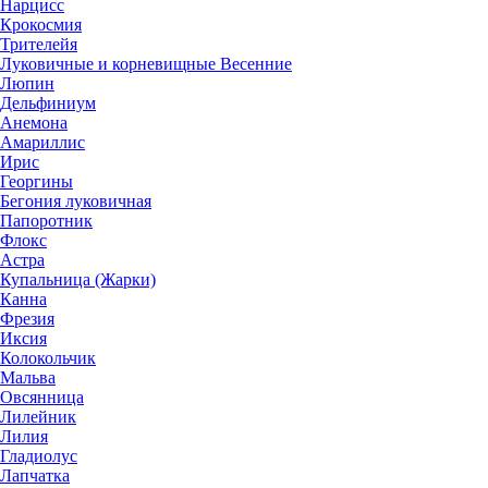
Нарцисс
Крокосмия
Трителейя
Луковичные и корневищные Весенние
Люпин
Дельфиниум
Анемона
Амариллис
Ирис
Георгины
Бегония луковичная
Папоротник
Флокс
Астра
Купальница (Жарки)
Канна
Фрезия
Иксия
Колокольчик
Мальва
Овсянница
Лилейник
Лилия
Гладиолус
Лапчатка