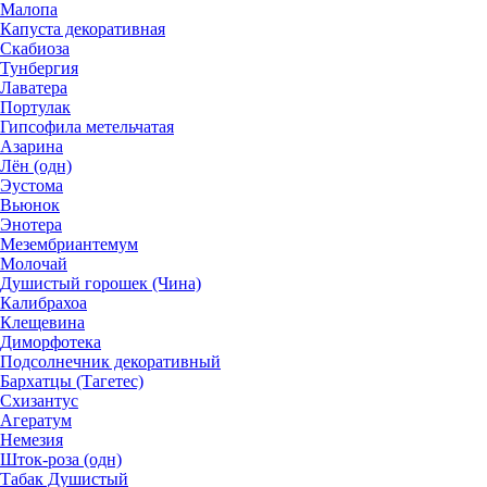
Малопа
Капуста декоративная
Скабиоза
Тунбергия
Лаватера
Портулак
Гипсофила метельчатая
Азарина
Лён (одн)
Эустома
Вьюнок
Энотера
Мезембриантемум
Молочай
Душистый горошек (Чина)
Калибрахоа
Клещевина
Диморфотека
Подсолнечник декоративный
Бархатцы (Тагетес)
Схизантус
Агератум
Немезия
Шток-роза (одн)
Табак Душистый