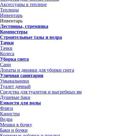
Аксессуары к теплице
Теплицы
Инвентарь
Инвентарь
Лестницы, стремянка
Компостеры
Строительные тазы и ведра
Тачки
Тачки
Колеса
Уборка снега
Сани
Лопаты и движки для уборки снега
Уличная санитария
Умывальники
Туалет дачный
Средства для туалетов и выгребных ям
Душевые баки
Емкости для воды
Фляги
Канистра
Ведра
Мешки в бочку
Баки и бочки
Кормовые добавки и поилки