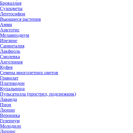
Броваллия
Сухоцветы
Лептосифон
Вьющиеся растения
Амми
Арктотис
Меламподиум
Ирезине
Санвиталия
Лакфиоль
Смолевка
Ангелония
Куфея
Семена многолетних цветов
Гравилат
Платикодон
Купальница
Пульсатилла (прострел, подснежник)
Лаванда
Пион
Люпин
Вероника
Гелениум
Молодило
Лихнис