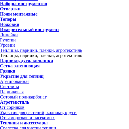
Наборы инструментов
Отвертки
Ножи монтажные
Топоры
Ножовки
Измерительный инструмент
Линейки
Рулетки
Уровни
Теплицы, парники, пленки, агротекстиль
Теплицы, парники, пленки, агротекстиль
Парники, дуги, колышки
Сетка затеняющая
Грядки
Укрытие для теплиц
Армированная
Светлица
Парниковая
Сотовый поликарбонат
Агротекстиль
От сорняков
Укрытия для растений, колпаки, круги
От заморозков и насекомых
Теплицы и аксессуары
Средства для чистки теплиц