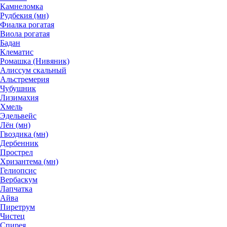
Камнеломка
Рудбекия (мн)
Фиалка рогатая
Виола рогатая
Бадан
Клематис
Ромашка (Нивяник)
Алиссум скальный
Альстремерия
Чубушник
Лизимахия
Хмель
Эдельвейс
Лён (мн)
Гвоздика (мн)
Дербенник
Прострел
Хризантема (мн)
Гелиопсис
Вербаскум
Лапчатка
Айва
Пиретрум
Чистец
Спирея