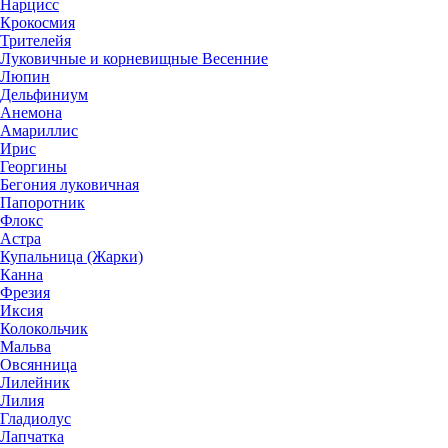
Нарцисс
Крокосмия
Трителейя
Луковичные и корневищные Весенние
Люпин
Дельфиниум
Анемона
Амариллис
Ирис
Георгины
Бегония луковичная
Папоротник
Флокс
Астра
Купальница (Жарки)
Канна
Фрезия
Иксия
Колокольчик
Мальва
Овсянница
Лилейник
Лилия
Гладиолус
Лапчатка