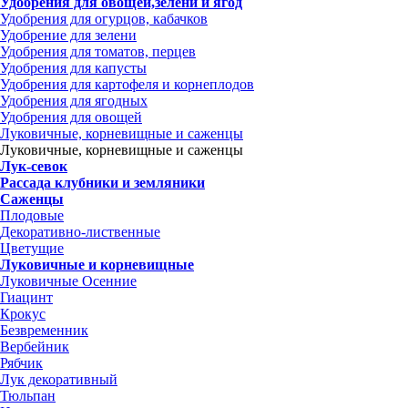
Удобрения для овощей,зелени и ягод
Удобрения для огурцов, кабачков
Удобрение для зелени
Удобрения для томатов, перцев
Удобрения для капусты
Удобрения для картофеля и корнеплодов
Удобрения для ягодных
Удобрения для овощей
Луковичные, корневищные и саженцы
Луковичные, корневищные и саженцы
Лук-севок
Рассада клубники и земляники
Саженцы
Плодовые
Декоративно-лиственные
Цветущие
Луковичные и корневищные
Луковичные Осенние
Гиацинт
Крокус
Безвременник
Вербейник
Рябчик
Лук декоративный
Тюльпан