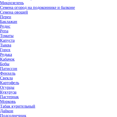
Микрозелень
Семена огород на подоконнике и балконе
Семена овощей
Перец
Баклажан
Редис
Репа
Томаты
Капуста
Тыква
Горох
Редька
Кабачок
Бобы
Патиссон
Фенхель
Свекла
Картофель
Огурцы
Кукуруза
Пастернак
Морковь
Табак курительный
Дайкон
Подсолнечник