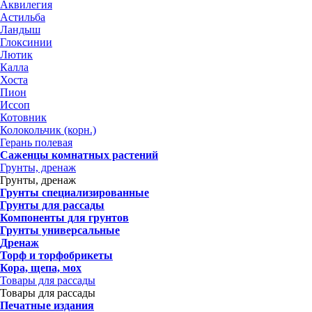
Аквилегия
Астильба
Ландыш
Глоксинии
Лютик
Калла
Хоста
Пион
Иссоп
Котовник
Колокольчик (корн.)
Герань полевая
Саженцы комнатных растений
Грунты, дренаж
Грунты, дренаж
Грунты специализированные
Грунты для рассады
Компоненты для грунтов
Грунты универсальные
Дренаж
Торф и торфобрикеты
Кора, щепа, мох
Товары для рассады
Товары для рассады
Печатные издания