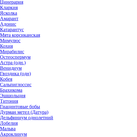
Цинерария
Кларкия
Ясколка
Амарант
Адонис
Катарантус
Мята корсиканская
Мимулюс
Кохия
Мирабилис
Остеоспермум
Астра (одн.)
Венидиум
Гвоздика (одн)
Кобея
Сальпиглоссис
Брахикома
Эшшольция
Титония
Гиацинтовые бобы
Дурман метел (Датура)
Дельфиниум однолетний
Лобелия
Мальва
Акроклинум