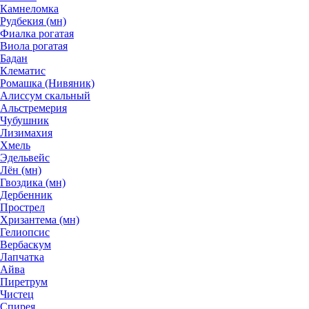
Камнеломка
Рудбекия (мн)
Фиалка рогатая
Виола рогатая
Бадан
Клематис
Ромашка (Нивяник)
Алиссум скальный
Альстремерия
Чубушник
Лизимахия
Хмель
Эдельвейс
Лён (мн)
Гвоздика (мн)
Дербенник
Прострел
Хризантема (мн)
Гелиопсис
Вербаскум
Лапчатка
Айва
Пиретрум
Чистец
Спирея