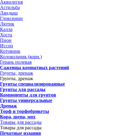
Аквилегия
Астильба
Ландыш
Глоксинии
Лютик
Калла
Хоста
Пион
Иссоп
Котовник
Колокольчик (корн.)
Герань полевая
Саженцы комнатных растений
Грунты, дренаж
Грунты, дренаж
Грунты специализированные
Грунты для рассады
Компоненты для грунтов
Грунты универсальные
Дренаж
Торф и торфобрикеты
Кора, щепа, мох
Товары для рассады
Товары для рассады
Печатные издания