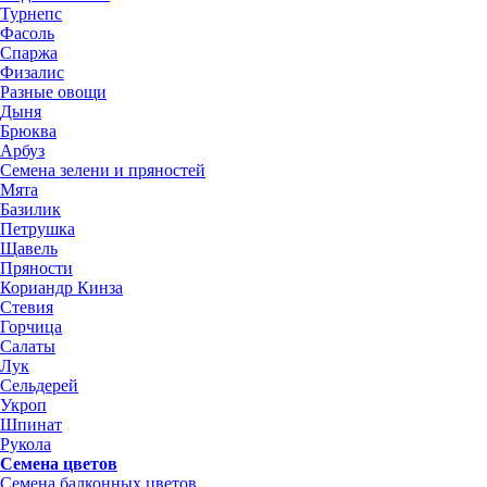
Турнепс
Фасоль
Спаржа
Физалис
Разные овощи
Дыня
Брюква
Арбуз
Семена зелени и пряностей
Мята
Базилик
Петрушка
Щавель
Пряности
Кориандр Кинза
Стевия
Горчица
Салаты
Лук
Сельдерей
Укроп
Шпинат
Рукола
Семена цветов
Семена балконных цветов