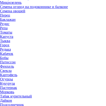
Микрозелень
Семена огород на подоконнике и балконе
Семена овощей
Перец
Баклажан
Редис
Репа
Томаты
Капуста
Тыква
Горох
Редька
Кабачок
Бобы
Патиссон
Фенхель
Свекла
Картофель
Огурцы
Кукуруза
Пастернак
Морковь
Табак курительный
Дайкон
Подсолнечник