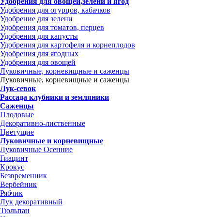
Удобрения для овощей,зелени и ягод
Удобрения для огурцов, кабачков
Удобрение для зелени
Удобрения для томатов, перцев
Удобрения для капусты
Удобрения для картофеля и корнеплодов
Удобрения для ягодных
Удобрения для овощей
Луковичные, корневищные и саженцы
Луковичные, корневищные и саженцы
Лук-севок
Рассада клубники и земляники
Саженцы
Плодовые
Декоративно-лиственные
Цветущие
Луковичные и корневищные
Луковичные Осенние
Гиацинт
Крокус
Безвременник
Вербейник
Рябчик
Лук декоративный
Тюльпан