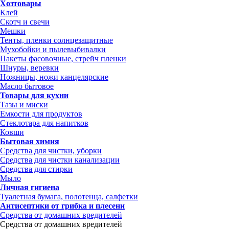
Хозтовары
Клей
Скотч и свечи
Мешки
Тенты, пленки солнцезащитные
Мухобойки и пылевыбивалки
Пакеты фасовочные, стрейч пленки
Шнуры, веревки
Ножницы, ножи канцелярские
Масло бытовое
Товары для кухни
Тазы и миски
Емкости для продуктов
Стеклотара для напитков
Ковши
Бытовая химия
Средства для чистки, уборки
Средства для чистки канализации
Средства для стирки
Мыло
Личная гигиена
Туалетная бумага, полотенца, салфетки
Антисептики от грибка и плесени
Средства от домашних вредителей
Средства от домашних вредителей