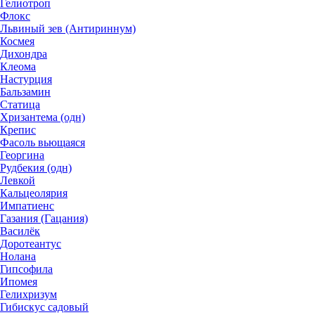
Гелиотроп
Флокс
Львиный зев (Антириннум)
Космея
Дихондра
Клеома
Настурция
Бальзамин
Статица
Хризантема (одн)
Крепис
Фасоль вьющаяся
Георгина
Рудбекия (одн)
Левкой
Кальцеолярия
Импатиенс
Газания (Гацания)
Василёк
Доротеантус
Нолана
Гипсофила
Ипомея
Гелихризум
Гибискус садовый