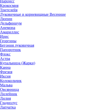
Нарцисс
Крокосмия
Трителейя
Луковичные и корневищные Весенние
Люпин
Дельфиниум
Анемона
Амариллис
Ирис
Георгины
Бегония луковичная
Папоротник
Флокс
Астра
Купальница (Жарки)
Канна
Фрезия
Иксия
Колокольчик
Мальва
Овсянница
Лилейник
Лилия
Гладиолус
Лапчатка