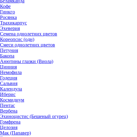
Беламканда
Кофе
Гинкго
Росянка
Трахикарпус
Эхеверия
Семена однолетних цветов
Кореопсис (одн)
Смеси однолетних цветов
Петуния
Бакопа
Анютины глазки (Виола)
Цинния
Немофила
Годеция
Сальвия
Календула
Иберис
Космидиум
Пентас
Вербена
Эхиноцистис (Бешеный огурец)
Гомфрена
Целозия
Мак (Папавер)