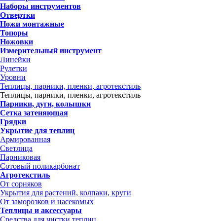
Наборы инструментов
Отвертки
Ножи монтажные
Топоры
Ножовки
Измерительный инструмент
Линейки
Рулетки
Уровни
Теплицы, парники, пленки, агротекстиль
Теплицы, парники, пленки, агротекстиль
Парники, дуги, колышки
Сетка затеняющая
Грядки
Укрытие для теплиц
Армированная
Светлица
Парниковая
Сотовый поликарбонат
Агротекстиль
От сорняков
Укрытия для растений, колпаки, круги
От заморозков и насекомых
Теплицы и аксессуары
Средства для чистки теплиц