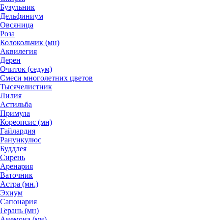
Бузульник
Дельфиниум
Овсяница
Роза
Колокольчик (мн)
Аквилегия
Дерен
Очиток (седум)
Смеси многолетних цветов
Тысячелистник
Лилия
Астильба
Примула
Кореопсис (мн)
Гайлардия
Ранункулюс
Буддлея
Сирень
Аренария
Ваточник
Астра (мн.)
Эхиум
Сапонария
Герань (мн)
Анемона (мн)