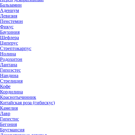
Бальзамин
Адениум
Левизия
Пенстемон
Фикус
Баухиния
Шефлера
Циперус
Стрептокарпус
Нолина
Родохитон
Лантана
Гипоэстес
Нандина
Стрелиция
Кофе
Кордилина
Краснотычинник
Китайская роза (гибискус)
Камелия
Лавр
Гипестис
Бегония
Бругмансия