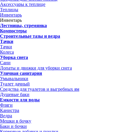
Аксессуары к теплице
Теплицы
Инвентарь
Инвентарь
Лестницы, стремянка
Компостеры
Строительные тазы и ведра
Тачки
Тачки
Колеса
Уборка снега
Сани
Лопаты и движки для уборки снега
Уличная санитария
Умывальники
Туалет дачный
Средства для туалетов и выгребных ям
Душевые баки
Емкости для воды
Фляги
Канистра
Ведра
Мешки в бочку
Баки и бочки
Кормовые добавки и поилки