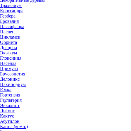
Декоративные деревья
Трахелиум
Кроссандра
Гербера
Бровалия
Пассифлора
Паслен
Цикламен
Обриета
Драцена
Экзакум
Глоксиния
Населла
Примула
Бруссонетия
Делоникс
Пахиподиум
Юкка
Гортензия
Гаультерия
Эвкалипт
Литопс
Кактус
Абутилон
Канна (комн.)