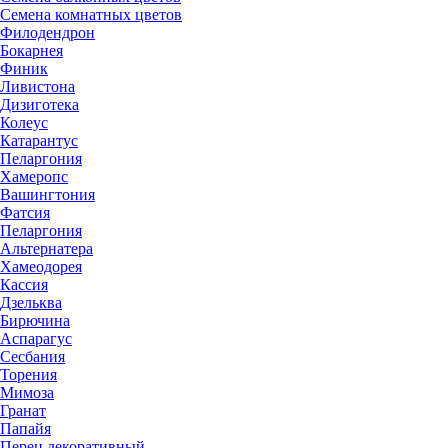
Семена комнатных цветов
Филодендрон
Бокарнея
Финик
Ливистона
Дизиготека
Колеус
Катарантус
Пеларгония
Хамеропс
Вашингтония
Фатсия
Пеларгония
Альтернатера
Хамеодорея
Кассия
Дзельква
Бирючина
Аспарагус
Сесбания
Торения
Мимоза
Гранат
Папайя
Перец декоративный