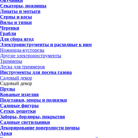
Окучники
Секаторы, ножницы
Лопаты и мотыги
Серпы и косы
Вилы и тяпки
Черенки
Грабли
Для сбора ягод
Электроинструменты и расходные к ним
Ножницы-кусторезы
Другие электроинструменты
Триммеры
Леска для триммеров
Инструменты для посева газона
Садовый декор
Садовый декор
Пруды
Кованые изделия
Подставки, опоры и подвязки
Садовые фигуры
Сетки, решетки
Заборы, бордюры, покрытия
Садовые светильники
Декорирование поверхности почвы
Арки