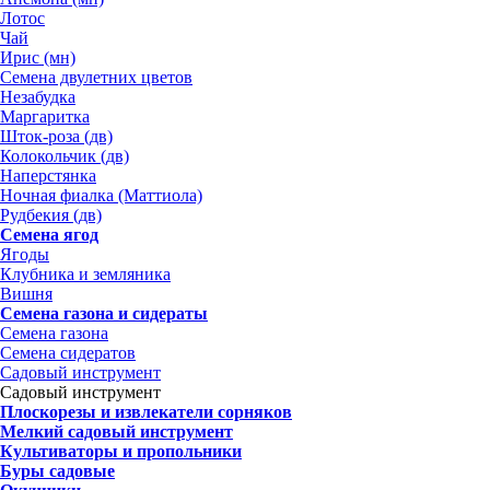
Лотос
Чай
Ирис (мн)
Семена двулетних цветов
Незабудка
Маргаритка
Шток-роза (дв)
Колокольчик (дв)
Наперстянка
Ночная фиалка (Маттиола)
Рудбекия (дв)
Семена ягод
Ягоды
Клубника и земляника
Вишня
Семена газона и сидераты
Семена газона
Семена сидератов
Садовый инструмент
Садовый инструмент
Плоскорезы и извлекатели сорняков
Мелкий садовый инструмент
Культиваторы и пропольники
Буры садовые