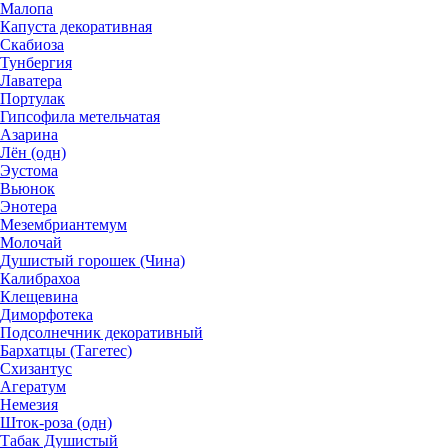
Малопа
Капуста декоративная
Скабиоза
Тунбергия
Лаватера
Портулак
Гипсофила метельчатая
Азарина
Лён (одн)
Эустома
Вьюнок
Энотера
Мезембриантемум
Молочай
Душистый горошек (Чина)
Калибрахоа
Клещевина
Диморфотека
Подсолнечник декоративный
Бархатцы (Тагетес)
Схизантус
Агератум
Немезия
Шток-роза (одн)
Табак Душистый