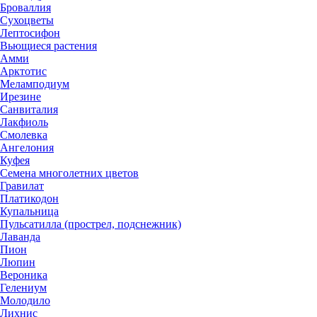
Броваллия
Сухоцветы
Лептосифон
Вьющиеся растения
Амми
Арктотис
Меламподиум
Ирезине
Санвиталия
Лакфиоль
Смолевка
Ангелония
Куфея
Семена многолетних цветов
Гравилат
Платикодон
Купальница
Пульсатилла (прострел, подснежник)
Лаванда
Пион
Люпин
Вероника
Гелениум
Молодило
Лихнис