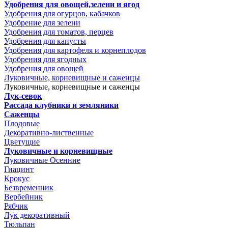
Удобрения для овощей,зелени и ягод
Удобрения для огурцов, кабачков
Удобрение для зелени
Удобрения для томатов, перцев
Удобрения для капусты
Удобрения для картофеля и корнеплодов
Удобрения для ягодных
Удобрения для овощей
Луковичные, корневищные и саженцы
Луковичные, корневищные и саженцы
Лук-севок
Рассада клубники и земляники
Саженцы
Плодовые
Декоративно-лиственные
Цветущие
Луковичные и корневищные
Луковичные Осенние
Гиацинт
Крокус
Безвременник
Вербейник
Рябчик
Лук декоративный
Тюльпан