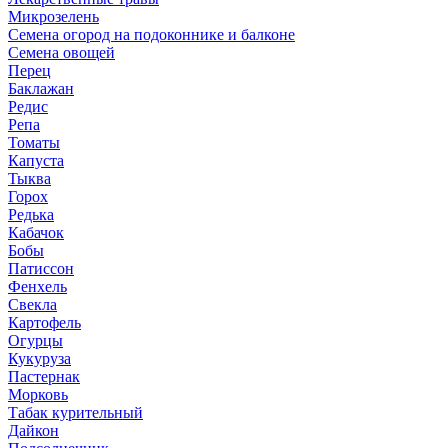
Микрозелень
Семена огород на подоконнике и балконе
Семена овощей
Перец
Баклажан
Редис
Репа
Томаты
Капуста
Тыква
Горох
Редька
Кабачок
Бобы
Патиссон
Фенхель
Свекла
Картофель
Огурцы
Кукуруза
Пастернак
Морковь
Табак курительный
Дайкон