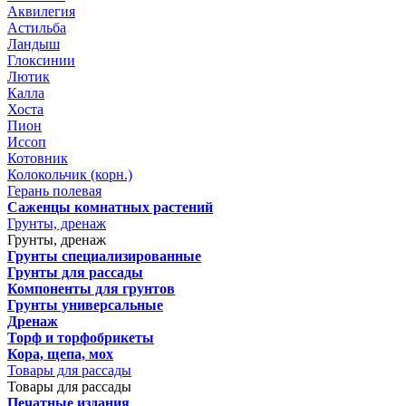
Аквилегия
Астильба
Ландыш
Глоксинии
Лютик
Калла
Хоста
Пион
Иссоп
Котовник
Колокольчик (корн.)
Герань полевая
Саженцы комнатных растений
Грунты, дренаж
Грунты, дренаж
Грунты специализированные
Грунты для рассады
Компоненты для грунтов
Грунты универсальные
Дренаж
Торф и торфобрикеты
Кора, щепа, мох
Товары для рассады
Товары для рассады
Печатные издания