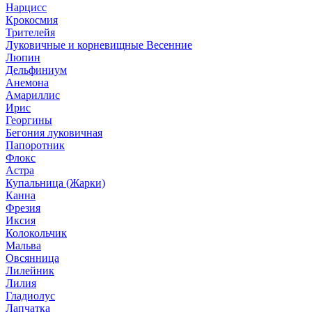
Нарцисс
Крокосмия
Трителейя
Луковичные и корневищные Весенние
Люпин
Дельфиниум
Анемона
Амариллис
Ирис
Георгины
Бегония луковичная
Папоротник
Флокс
Астра
Купальница (Жарки)
Канна
Фрезия
Иксия
Колокольчик
Мальва
Овсянница
Лилейник
Лилия
Гладиолус
Лапчатка