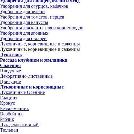
Удобрения для овощей,зелени и ягод
Удобрения для огурцов, кабачков
Удобрение для зелени
Удобрения для томатов, перцев
Удобрения для капусты
Удобрения для картофеля и корнеплодов
Удобрения для ягодных
Удобрения для овощей
Луковичные, корневищные и саженцы
Луковичные, корневищные и саженцы
Лук-севок
Рассада клубники и земляники
Саженцы
Плодовые
Декоративно-лиственные
Цветущие
Луковичные и корневищные
Луковичные Осенние
Гиацинт
Крокус
Безвременник
Вербейник
Рябчик
Лук декоративный
Тюльпан