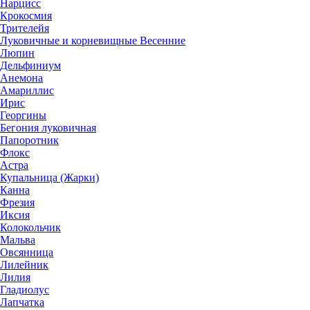
Нарцисс
Крокосмия
Трителейя
Луковичные и корневищные Весенние
Люпин
Дельфиниум
Анемона
Амариллис
Ирис
Георгины
Бегония луковичная
Папоротник
Флокс
Астра
Купальница (Жарки)
Канна
Фрезия
Иксия
Колокольчик
Мальва
Овсянница
Лилейник
Лилия
Гладиолус
Лапчатка