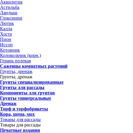
Аквилегия
Астильба
Ландыш
Глоксинии
Лютик
Калла
Хоста
Пион
Иссоп
Котовник
Колокольчик (корн.)
Герань полевая
Саженцы комнатных растений
Грунты, дренаж
Грунты, дренаж
Грунты специализированные
Грунты для рассады
Компоненты для грунтов
Грунты универсальные
Дренаж
Торф и торфобрикеты
Кора, щепа, мох
Товары для рассады
Товары для рассады
Печатные издания