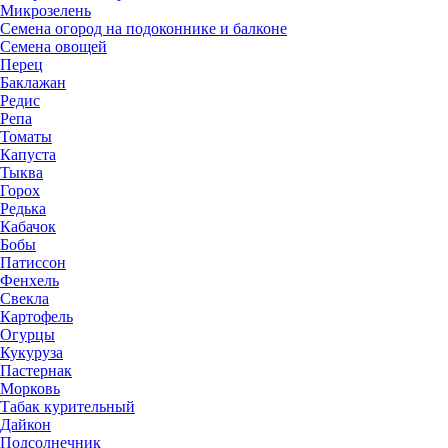
Микрозелень
Семена огород на подоконнике и балконе
Семена овощей
Перец
Баклажан
Редис
Репа
Томаты
Капуста
Тыква
Горох
Редька
Кабачок
Бобы
Патиссон
Фенхель
Свекла
Картофель
Огурцы
Кукуруза
Пастернак
Морковь
Табак курительный
Дайкон
Подсолнечник