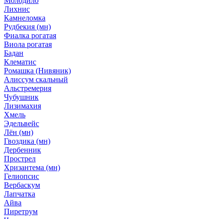
Молодило
Лихнис
Камнеломка
Рудбекия (мн)
Фиалка рогатая
Виола рогатая
Бадан
Клематис
Ромашка (Нивяник)
Алиссум скальный
Альстремерия
Чубушник
Лизимахия
Хмель
Эдельвейс
Лён (мн)
Гвоздика (мн)
Дербенник
Прострел
Хризантема (мн)
Гелиопсис
Вербаскум
Лапчатка
Айва
Пиретрум