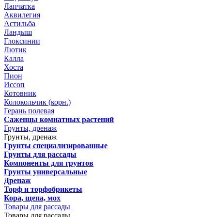
Лапчатка
Аквилегия
Астильба
Ландыш
Глоксинии
Лютик
Калла
Хоста
Пион
Иссоп
Котовник
Колокольчик (корн.)
Герань полевая
Саженцы комнатных растений
Грунты, дренаж
Грунты, дренаж
Грунты специализированные
Грунты для рассады
Компоненты для грунтов
Грунты универсальные
Дренаж
Торф и торфобрикеты
Кора, щепа, мох
Товары для рассады
Товары для рассады