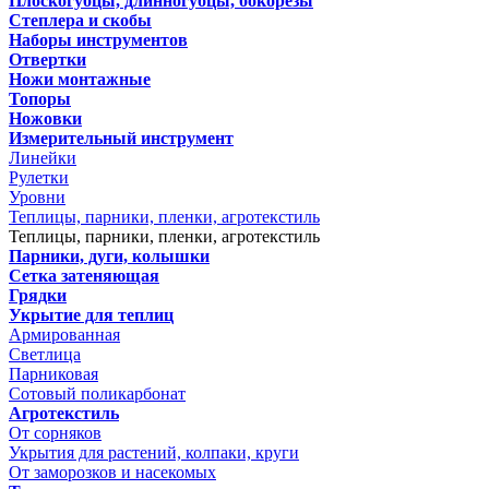
Плоскогубцы, длинногубцы, бокорезы
Степлера и скобы
Наборы инструментов
Отвертки
Ножи монтажные
Топоры
Ножовки
Измерительный инструмент
Линейки
Рулетки
Уровни
Теплицы, парники, пленки, агротекстиль
Теплицы, парники, пленки, агротекстиль
Парники, дуги, колышки
Сетка затеняющая
Грядки
Укрытие для теплиц
Армированная
Светлица
Парниковая
Сотовый поликарбонат
Агротекстиль
От сорняков
Укрытия для растений, колпаки, круги
От заморозков и насекомых