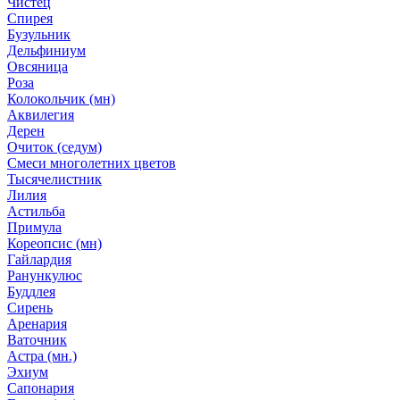
Чистец
Спирея
Бузульник
Дельфиниум
Овсяница
Роза
Колокольчик (мн)
Аквилегия
Дерен
Очиток (седум)
Смеси многолетних цветов
Тысячелистник
Лилия
Астильба
Примула
Кореопсис (мн)
Гайлардия
Ранункулюс
Буддлея
Сирень
Аренария
Ваточник
Астра (мн.)
Эхиум
Сапонария