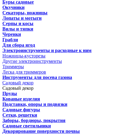
Буры садовые
Окучники
Секаторы, ножницы
Лопаты и мотыги
Серпы и косы
Вилы и тяпки
Черенки
Грабли
Для сбора ягод
Электроинструменты и расходные к ним
Ножницы-кусторезы
Другие электроинструменты
Триммеры
Леска для триммеров
Инструменты для посева газона
Садовый декор
Садовый декор
Пруды
Кованые изделия
Подставки, опоры и подвязки
Садовые фигуры
Сетки, решетки
Заборы, бордюры, покрытия
Садовые светильники
Декорирование поверхности почвы