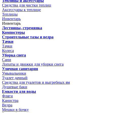
Теплицы и аксессуары
Средства для чистки теплиц
Аксессуары к теплице
Теплицы
Инвентарь
Инвентарь
Лестницы, стремянка
Компостеры
Строительные тазы и ведра
Тачки
Тачки
Колеса
Уборка снега
Сани
Лопаты и движки для уборки снега
Уличная санитария
Умывальники
Туалет дачный
Средства для туалетов и выгребных ям
Душевые баки
Емкости для воды
Фляги
Канистра
Ведра
Мешки в бочку