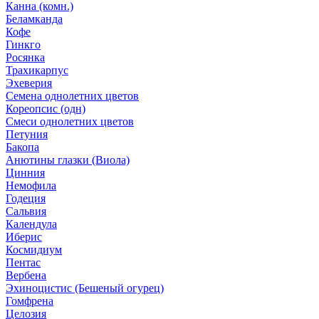
Канна (комн.)
Беламканда
Кофе
Гинкго
Росянка
Трахикарпус
Эхеверия
Семена однолетних цветов
Кореопсис (одн)
Смеси однолетних цветов
Петуния
Бакопа
Анютины глазки (Виола)
Цинния
Немофила
Годеция
Сальвия
Календула
Иберис
Космидиум
Пентас
Вербена
Эхиноцистис (Бешеный огурец)
Гомфрена
Целозия