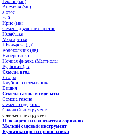
Герань (мн)
Анемона (мн)
Лотос
Чай
Ирис (мн)
Семена двулетних цветов
Незабудка
Маргаритка
Шток-роза (дв)
Колокольчик (дв)
Наперстянка
Ночная фиалка (Маттиола)
Рудбекия (дв)
Семена ягод
Ягоды
Клубника и земляника
Вишня
Семена газона и сидераты
Семена газона
Семена сидератов
Садовый инструмент
Садовый инструмент
Плоскорезы и извлекатели сорняков
Мелкий садовый инструмент
Культиваторы и пропольники