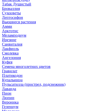
Табак Душистый
Броваллия
Сухоцветы
Лептосифон
Вьющиеся растения
Амми
Арктотис
Меламподиум
Ирезине
Санвиталия
Лакфиоль
Смолевка
Ангелония
Куфея
Семена многолетних цветов
Гравилат
Платикодон
Купальница
Пульсатилла (прострел, подснежник)
Лаванда
Пион
Люпин
Вероника
Гелениум