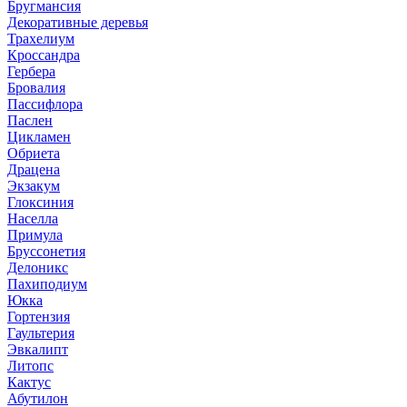
Бругмансия
Декоративные деревья
Трахелиум
Кроссандра
Гербера
Бровалия
Пассифлора
Паслен
Цикламен
Обриета
Драцена
Экзакум
Глоксиния
Населла
Примула
Бруссонетия
Делоникс
Пахиподиум
Юкка
Гортензия
Гаультерия
Эвкалипт
Литопс
Кактус
Абутилон