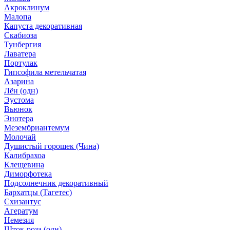
Акроклинум
Малопа
Капуста декоративная
Скабиоза
Тунбергия
Лаватера
Портулак
Гипсофила метельчатая
Азарина
Лён (одн)
Эустома
Вьюнок
Энотера
Мезембриантемум
Молочай
Душистый горошек (Чина)
Калибрахоа
Клещевина
Диморфотека
Подсолнечник декоративный
Бархатцы (Тагетес)
Схизантус
Агератум
Немезия
Шток-роза (одн)