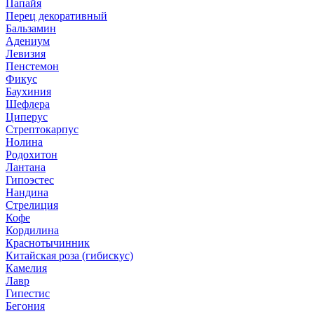
Папайя
Перец декоративный
Бальзамин
Адениум
Левизия
Пенстемон
Фикус
Баухиния
Шефлера
Циперус
Стрептокарпус
Нолина
Родохитон
Лантана
Гипоэстес
Нандина
Стрелиция
Кофе
Кордилина
Краснотычинник
Китайская роза (гибискус)
Камелия
Лавр
Гипестис
Бегония