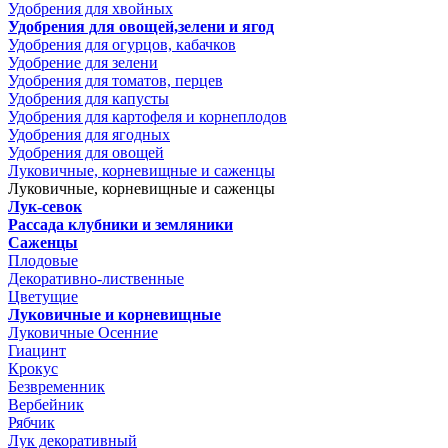
Удобрения для хвойных
Удобрения для овощей,зелени и ягод
Удобрения для огурцов, кабачков
Удобрение для зелени
Удобрения для томатов, перцев
Удобрения для капусты
Удобрения для картофеля и корнеплодов
Удобрения для ягодных
Удобрения для овощей
Луковичные, корневищные и саженцы
Луковичные, корневищные и саженцы
Лук-севок
Рассада клубники и земляники
Саженцы
Плодовые
Декоративно-лиственные
Цветущие
Луковичные и корневищные
Луковичные Осенние
Гиацинт
Крокус
Безвременник
Вербейник
Рябчик
Лук декоративный