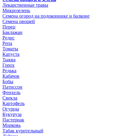
Лекарственные травы
Микрозелень
Семена огород на подоконнике и балконе
Семена овощей
Перец
Баклажан
Редис
Репа
Томаты
Капуста
Тыква
Горох
Редька
Кабачок
Бобы
Патиссон
Фенхель
Свекла
Картофель
Огурцы
Кукуруза
Пастернак
Морковь
Табак курительный