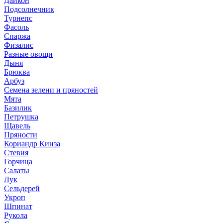
Дайкон
Подсолнечник
Турнепс
Фасоль
Спаржа
Физалис
Разные овощи
Дыня
Брюква
Арбуз
Семена зелени и пряностей
Мята
Базилик
Петрушка
Щавель
Пряности
Кориандр Кинза
Стевия
Горчица
Салаты
Лук
Сельдерей
Укроп
Шпинат
Рукола