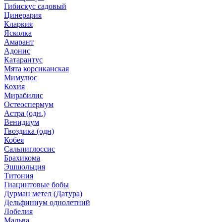
Гибискус садовый
Цинерария
Кларкия
Ясколка
Амарант
Адонис
Катарантус
Мята корсиканская
Мимулюс
Кохия
Мирабилис
Остеоспермум
Астра (одн.)
Венидиум
Гвоздика (одн)
Кобея
Сальпиглоссис
Брахикома
Эшшольция
Титония
Гиацинтовые бобы
Дурман метел (Датура)
Дельфиниум однолетний
Лобелия
Мальва