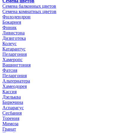
Семена цветов
Семена балконных цветов
Семена комнатных цветов
Филодендрон
Бокарнея
Финик
Ливистона
Дизиготека
Колеус
Катарантус
Пеларгония
Хамеропс
Вашингтония
Фатсия
Пеларгония
Альтернатера
Хамеодорея
Кассия
Дзельква
Бирючина
Аспарагус
Сесбания
Торения
Мимоза
Гранат