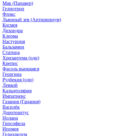
Мак (Папавер)
Гелиотроп
Флокс
Львиный зев (Антириннум)
Космея
Дихондра
Клеома
Настурция
Бальзамин
Статица
Хризантема (одн)
Крепис
Фасоль вьющаяся
Георгина
Рудбекия (одн)
Левкой
Кальцеолярия
Импатиенс
Газания (Гацания)
Василёк
Доротеантус
Нолана
Гипсофила
Ипомея
Гелихризум