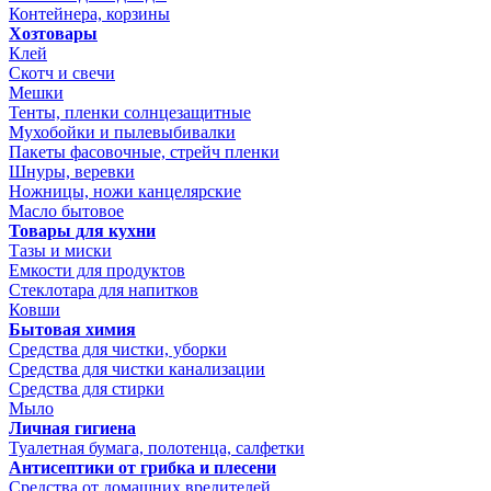
Контейнера, корзины
Хозтовары
Клей
Скотч и свечи
Мешки
Тенты, пленки солнцезащитные
Мухобойки и пылевыбивалки
Пакеты фасовочные, стрейч пленки
Шнуры, веревки
Ножницы, ножи канцелярские
Масло бытовое
Товары для кухни
Тазы и миски
Емкости для продуктов
Стеклотара для напитков
Ковши
Бытовая химия
Средства для чистки, уборки
Средства для чистки канализации
Средства для стирки
Мыло
Личная гигиена
Туалетная бумага, полотенца, салфетки
Антисептики от грибка и плесени
Средства от домашних вредителей