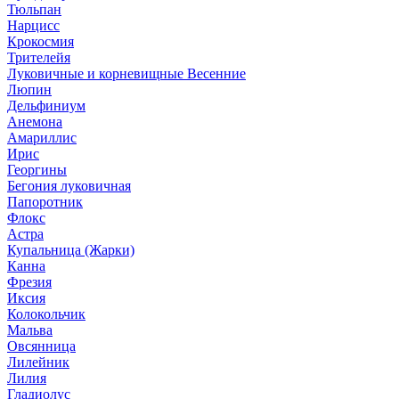
Тюльпан
Нарцисс
Крокосмия
Трителейя
Луковичные и корневищные Весенние
Люпин
Дельфиниум
Анемона
Амариллис
Ирис
Георгины
Бегония луковичная
Папоротник
Флокс
Астра
Купальница (Жарки)
Канна
Фрезия
Иксия
Колокольчик
Мальва
Овсянница
Лилейник
Лилия
Гладиолус