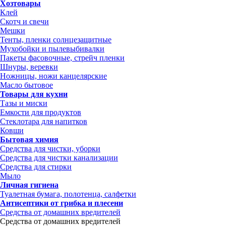
Хозтовары
Клей
Скотч и свечи
Мешки
Тенты, пленки солнцезащитные
Мухобойки и пылевыбивалки
Пакеты фасовочные, стрейч пленки
Шнуры, веревки
Ножницы, ножи канцелярские
Масло бытовое
Товары для кухни
Тазы и миски
Емкости для продуктов
Стеклотара для напитков
Ковши
Бытовая химия
Средства для чистки, уборки
Средства для чистки канализации
Средства для стирки
Мыло
Личная гигиена
Туалетная бумага, полотенца, салфетки
Антисептики от грибка и плесени
Средства от домашних вредителей
Средства от домашних вредителей