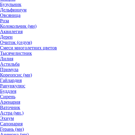
Бузульник
Дельфиниум
Овсяница
Роза
Колокольчик (мн)
Аквилегия
Дерен
Очиток (седум)
Смеси многолетних цветов
Тысячелистник
Лилия
Астильба
Примула
Кореопсис (мн)
Гайлардия
Ранункулюс
Буддлея
Сирень
Аренария
Ваточник
Астра (мн.)
Эхиум
Сапонария
Герань (мн)
Анемона (мн)