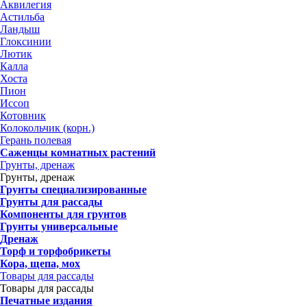
Аквилегия
Астильба
Ландыш
Глоксинии
Лютик
Калла
Хоста
Пион
Иссоп
Котовник
Колокольчик (корн.)
Герань полевая
Саженцы комнатных растений
Грунты, дренаж
Грунты, дренаж
Грунты специализированные
Грунты для рассады
Компоненты для грунтов
Грунты универсальные
Дренаж
Торф и торфобрикеты
Кора, щепа, мох
Товары для рассады
Товары для рассады
Печатные издания