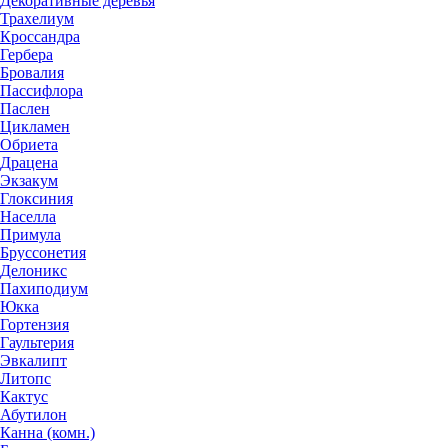
Декоративные деревья
Трахелиум
Кроссандра
Гербера
Бровалия
Пассифлора
Паслен
Цикламен
Обриета
Драцена
Экзакум
Глоксиния
Населла
Примула
Бруссонетия
Делоникс
Пахиподиум
Юкка
Гортензия
Гаультерия
Эвкалипт
Литопс
Кактус
Абутилон
Канна (комн.)