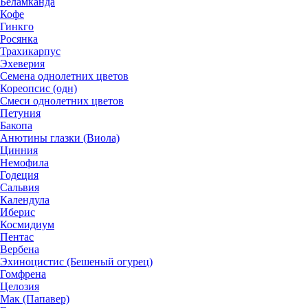
Беламканда
Кофе
Гинкго
Росянка
Трахикарпус
Эхеверия
Семена однолетних цветов
Кореопсис (одн)
Смеси однолетних цветов
Петуния
Бакопа
Анютины глазки (Виола)
Цинния
Немофила
Годеция
Сальвия
Календула
Иберис
Космидиум
Пентас
Вербена
Эхиноцистис (Бешеный огурец)
Гомфрена
Целозия
Мак (Папавер)