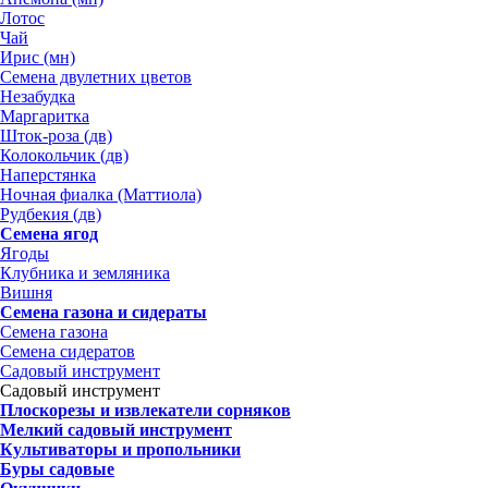
Лотос
Чай
Ирис (мн)
Семена двулетних цветов
Незабудка
Маргаритка
Шток-роза (дв)
Колокольчик (дв)
Наперстянка
Ночная фиалка (Маттиола)
Рудбекия (дв)
Семена ягод
Ягоды
Клубника и земляника
Вишня
Семена газона и сидераты
Семена газона
Семена сидератов
Садовый инструмент
Садовый инструмент
Плоскорезы и извлекатели сорняков
Мелкий садовый инструмент
Культиваторы и пропольники
Буры садовые