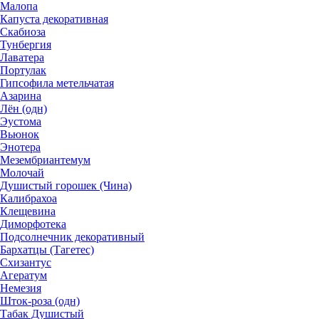
Малопа
Капуста декоративная
Скабиоза
Тунбергия
Лаватера
Портулак
Гипсофила метельчатая
Азарина
Лён (одн)
Эустома
Вьюнок
Энотера
Мезембриантемум
Молочай
Душистый горошек (Чина)
Калибрахоа
Клещевина
Диморфотека
Подсолнечник декоративный
Бархатцы (Тагетес)
Схизантус
Агератум
Немезия
Шток-роза (одн)
Табак Душистый