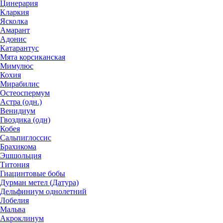
Цинерария
Кларкия
Ясколка
Амарант
Адонис
Катарантус
Мята корсиканская
Мимулюс
Кохия
Мирабилис
Остеоспермум
Астра (одн.)
Венидиум
Гвоздика (одн)
Кобея
Сальпиглоссис
Брахикома
Эшшольция
Титония
Гиацинтовые бобы
Дурман метел (Датура)
Дельфиниум однолетний
Лобелия
Мальва
Акроклинум