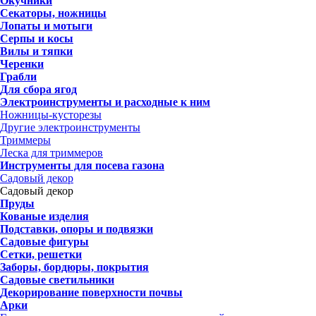
Окучники
Секаторы, ножницы
Лопаты и мотыги
Серпы и косы
Вилы и тяпки
Черенки
Грабли
Для сбора ягод
Электроинструменты и расходные к ним
Ножницы-кусторезы
Другие электроинструменты
Триммеры
Леска для триммеров
Инструменты для посева газона
Садовый декор
Садовый декор
Пруды
Кованые изделия
Подставки, опоры и подвязки
Садовые фигуры
Сетки, решетки
Заборы, бордюры, покрытия
Садовые светильники
Декорирование поверхности почвы
Арки