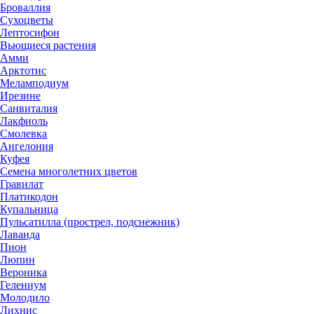
Броваллия
Сухоцветы
Лептосифон
Вьющиеся растения
Амми
Арктотис
Меламподиум
Ирезине
Санвиталия
Лакфиоль
Смолевка
Ангелония
Куфея
Семена многолетних цветов
Гравилат
Платикодон
Купальница
Пульсатилла (прострел, подснежник)
Лаванда
Пион
Люпин
Вероника
Гелениум
Молодило
Лихнис