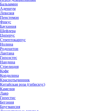
Бальзамин
Адениум
Левизия
Пенстемон
Фикус
Баухиния
Шефлера
Циперус
Стрептокарпус
Нолина
Родохитон
Лантана
Гипоэстес
Нандина
Стрелиция
Кофе
Кордилина
Краснотычинник
Китайская роза (гибискус)
Камелия
Лавр
Гипестис
Бегония
Бругмансия