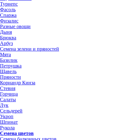
Турнепс
Фасоль
Спаржа
Физалис
Разные овощи
Дыня
Брюква
Арбуз
Семена зелени и пряностей
Мята
Базилик
Петрушка
Щавель
Пряности
Кориандр Кинза
Стевия
Горчица
Салаты
Лук
Сельдерей
Укроп
Шпинат
Рукола
Семена цветов
Семена балконных цветов