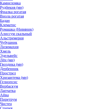
Камнеломка
Рудбекия (мн)
Фиалка рогатая
Виола рогатая
Бадан
Клематис
Ромашка (Нивяник)
Алиссум скальный
Альстремерия
Чубушник
Лизимахия
Хмель
Эдельвейс
Лён (мн)
Гвоздика (мн)
Дербенник
Прострел
Хризантема (мн)
Гелиопсис
Вербаскум
Лапчатка
Айва
Пиретрум
Чистец
Спирея