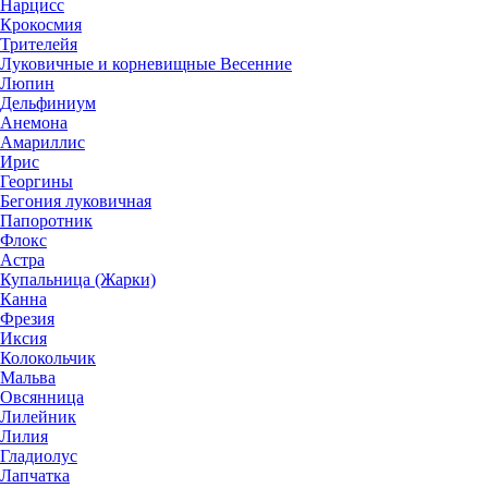
Нарцисс
Крокосмия
Трителейя
Луковичные и корневищные Весенние
Люпин
Дельфиниум
Анемона
Амариллис
Ирис
Георгины
Бегония луковичная
Папоротник
Флокс
Астра
Купальница (Жарки)
Канна
Фрезия
Иксия
Колокольчик
Мальва
Овсянница
Лилейник
Лилия
Гладиолус
Лапчатка