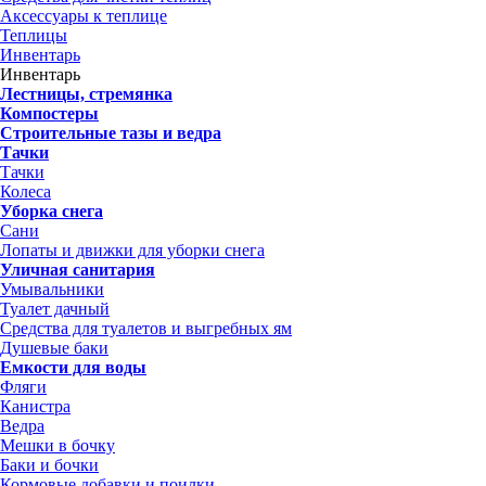
Аксессуары к теплице
Теплицы
Инвентарь
Инвентарь
Лестницы, стремянка
Компостеры
Строительные тазы и ведра
Тачки
Тачки
Колеса
Уборка снега
Сани
Лопаты и движки для уборки снега
Уличная санитария
Умывальники
Туалет дачный
Средства для туалетов и выгребных ям
Душевые баки
Емкости для воды
Фляги
Канистра
Ведра
Мешки в бочку
Баки и бочки
Кормовые добавки и поилки