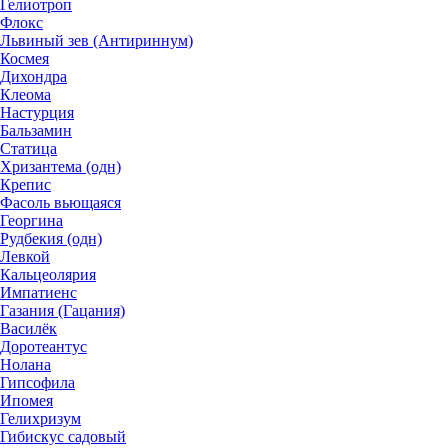
Гелиотроп
Флокс
Львиный зев (Антириннум)
Космея
Дихондра
Клеома
Настурция
Бальзамин
Статица
Хризантема (одн)
Крепис
Фасоль вьющаяся
Георгина
Рудбекия (одн)
Левкой
Кальцеолярия
Импатиенс
Газания (Гацания)
Василёк
Доротеантус
Нолана
Гипсофила
Ипомея
Гелихризум
Гибискус садовый