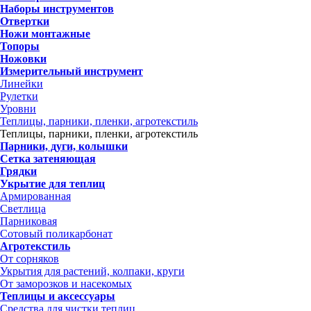
Наборы инструментов
Отвертки
Ножи монтажные
Топоры
Ножовки
Измерительный инструмент
Линейки
Рулетки
Уровни
Теплицы, парники, пленки, агротекстиль
Теплицы, парники, пленки, агротекстиль
Парники, дуги, колышки
Сетка затеняющая
Грядки
Укрытие для теплиц
Армированная
Светлица
Парниковая
Сотовый поликарбонат
Агротекстиль
От сорняков
Укрытия для растений, колпаки, круги
От заморозков и насекомых
Теплицы и аксессуары
Средства для чистки теплиц