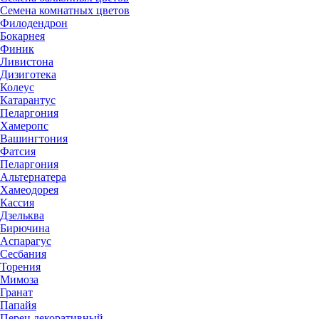
Семена комнатных цветов
Филодендрон
Бокарнея
Финик
Ливистона
Дизиготека
Колеус
Катарантус
Пеларгония
Хамеропс
Вашингтония
Фатсия
Пеларгония
Альтернатера
Хамеодорея
Кассия
Дзельква
Бирючина
Аспарагус
Сесбания
Торения
Мимоза
Гранат
Папайя
Перец декоративный