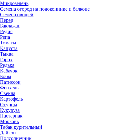
Микрозелень
Семена огород на подоконнике и балконе
Семена овощей
Перец
Баклажан
Редис
Репа
Томаты
Капуста
Тыква
Горох
Редька
Кабачок
Бобы
Патиссон
Фенхель
Свекла
Картофель
Огурцы
Кукуруза
Пастернак
Морковь
Табак курительный
Дайкон
Подсолнечник