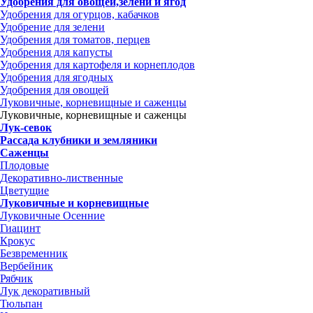
Удобрения для овощей,зелени и ягод
Удобрения для огурцов, кабачков
Удобрение для зелени
Удобрения для томатов, перцев
Удобрения для капусты
Удобрения для картофеля и корнеплодов
Удобрения для ягодных
Удобрения для овощей
Луковичные, корневищные и саженцы
Луковичные, корневищные и саженцы
Лук-севок
Рассада клубники и земляники
Саженцы
Плодовые
Декоративно-лиственные
Цветущие
Луковичные и корневищные
Луковичные Осенние
Гиацинт
Крокус
Безвременник
Вербейник
Рябчик
Лук декоративный
Тюльпан