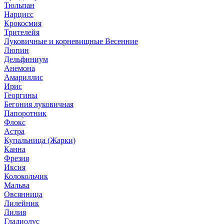
Тюльпан
Нарцисс
Крокосмия
Трителейя
Луковичные и корневищные Весенние
Люпин
Дельфиниум
Анемона
Амариллис
Ирис
Георгины
Бегония луковичная
Папоротник
Флокс
Астра
Купальница (Жарки)
Канна
Фрезия
Иксия
Колокольчик
Мальва
Овсянница
Лилейник
Лилия
Гладиолус