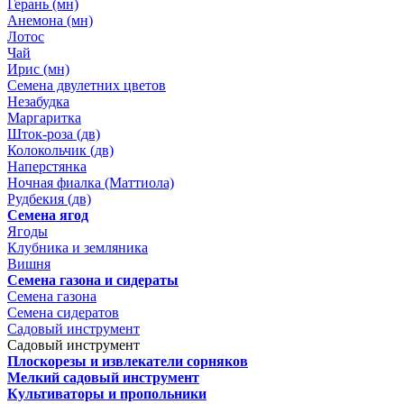
Герань (мн)
Анемона (мн)
Лотос
Чай
Ирис (мн)
Семена двулетних цветов
Незабудка
Маргаритка
Шток-роза (дв)
Колокольчик (дв)
Наперстянка
Ночная фиалка (Маттиола)
Рудбекия (дв)
Семена ягод
Ягоды
Клубника и земляника
Вишня
Семена газона и сидераты
Семена газона
Семена сидератов
Садовый инструмент
Садовый инструмент
Плоскорезы и извлекатели сорняков
Мелкий садовый инструмент
Культиваторы и пропольники