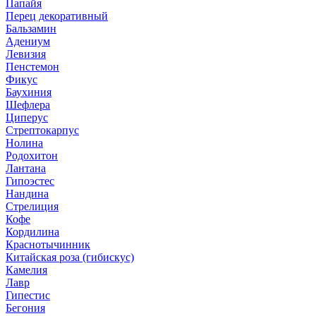
Папайя
Перец декоративный
Бальзамин
Адениум
Левизия
Пенстемон
Фикус
Баухиния
Шефлера
Циперус
Стрептокарпус
Нолина
Родохитон
Лантана
Гипоэстес
Нандина
Стрелиция
Кофе
Кордилина
Краснотычинник
Китайская роза (гибискус)
Камелия
Лавр
Гипестис
Бегония