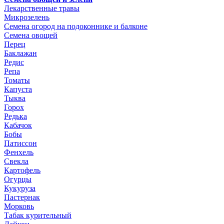
Лекарственные травы
Микрозелень
Семена огород на подоконнике и балконе
Семена овощей
Перец
Баклажан
Редис
Репа
Томаты
Капуста
Тыква
Горох
Редька
Кабачок
Бобы
Патиссон
Фенхель
Свекла
Картофель
Огурцы
Кукуруза
Пастернак
Морковь
Табак курительный