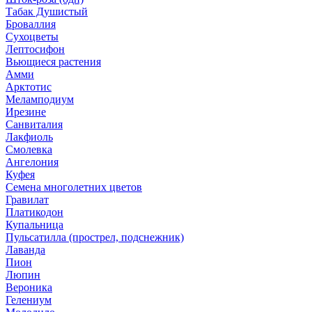
Табак Душистый
Броваллия
Сухоцветы
Лептосифон
Вьющиеся растения
Амми
Арктотис
Меламподиум
Ирезине
Санвиталия
Лакфиоль
Смолевка
Ангелония
Куфея
Семена многолетних цветов
Гравилат
Платикодон
Купальница
Пульсатилла (прострел, подснежник)
Лаванда
Пион
Люпин
Вероника
Гелениум