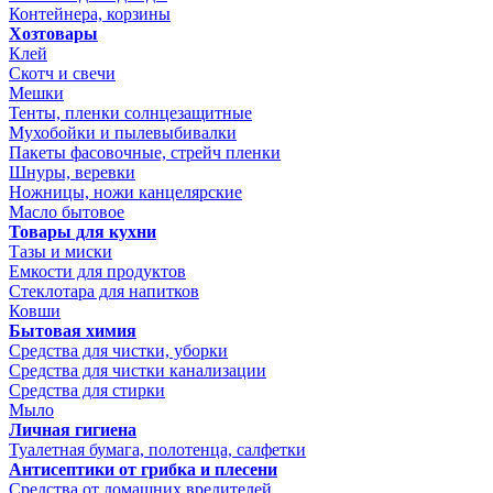
Контейнера, корзины
Хозтовары
Клей
Скотч и свечи
Мешки
Тенты, пленки солнцезащитные
Мухобойки и пылевыбивалки
Пакеты фасовочные, стрейч пленки
Шнуры, веревки
Ножницы, ножи канцелярские
Масло бытовое
Товары для кухни
Тазы и миски
Емкости для продуктов
Стеклотара для напитков
Ковши
Бытовая химия
Средства для чистки, уборки
Средства для чистки канализации
Средства для стирки
Мыло
Личная гигиена
Туалетная бумага, полотенца, салфетки
Антисептики от грибка и плесени
Средства от домашних вредителей