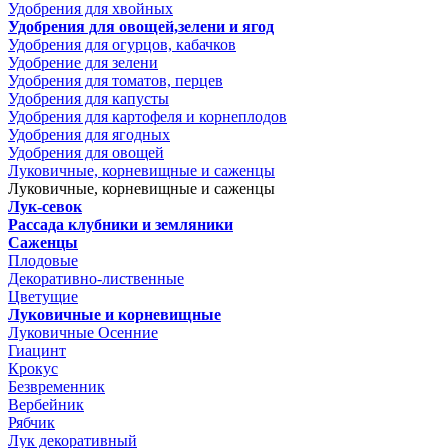
Удобрения для хвойных
Удобрения для овощей,зелени и ягод
Удобрения для огурцов, кабачков
Удобрение для зелени
Удобрения для томатов, перцев
Удобрения для капусты
Удобрения для картофеля и корнеплодов
Удобрения для ягодных
Удобрения для овощей
Луковичные, корневищные и саженцы
Луковичные, корневищные и саженцы
Лук-севок
Рассада клубники и земляники
Саженцы
Плодовые
Декоративно-лиственные
Цветущие
Луковичные и корневищные
Луковичные Осенние
Гиацинт
Крокус
Безвременник
Вербейник
Рябчик
Лук декоративный