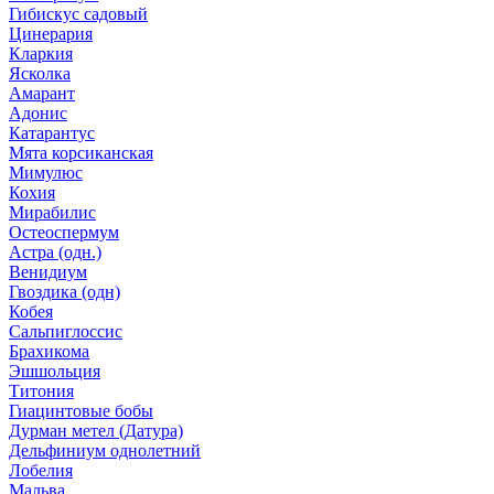
Гибискус садовый
Цинерария
Кларкия
Ясколка
Амарант
Адонис
Катарантус
Мята корсиканская
Мимулюс
Кохия
Мирабилис
Остеоспермум
Астра (одн.)
Венидиум
Гвоздика (одн)
Кобея
Сальпиглоссис
Брахикома
Эшшольция
Титония
Гиацинтовые бобы
Дурман метел (Датура)
Дельфиниум однолетний
Лобелия
Мальва