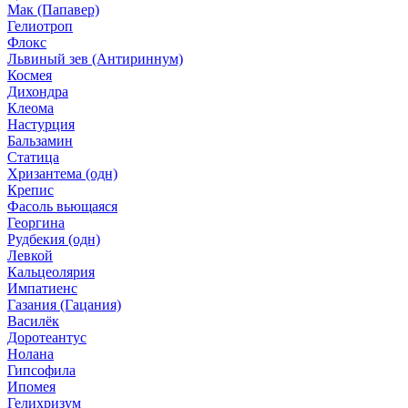
Мак (Папавер)
Гелиотроп
Флокс
Львиный зев (Антириннум)
Космея
Дихондра
Клеома
Настурция
Бальзамин
Статица
Хризантема (одн)
Крепис
Фасоль вьющаяся
Георгина
Рудбекия (одн)
Левкой
Кальцеолярия
Импатиенс
Газания (Гацания)
Василёк
Доротеантус
Нолана
Гипсофила
Ипомея
Гелихризум