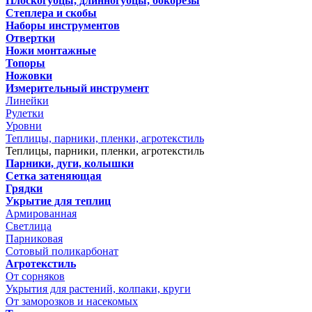
Плоскогубцы, длинногубцы, бокорезы
Степлера и скобы
Наборы инструментов
Отвертки
Ножи монтажные
Топоры
Ножовки
Измерительный инструмент
Линейки
Рулетки
Уровни
Теплицы, парники, пленки, агротекстиль
Теплицы, парники, пленки, агротекстиль
Парники, дуги, колышки
Сетка затеняющая
Грядки
Укрытие для теплиц
Армированная
Светлица
Парниковая
Сотовый поликарбонат
Агротекстиль
От сорняков
Укрытия для растений, колпаки, круги
От заморозков и насекомых