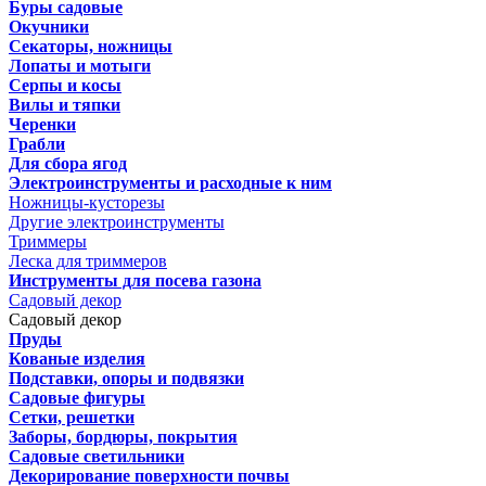
Буры садовые
Окучники
Секаторы, ножницы
Лопаты и мотыги
Серпы и косы
Вилы и тяпки
Черенки
Грабли
Для сбора ягод
Электроинструменты и расходные к ним
Ножницы-кусторезы
Другие электроинструменты
Триммеры
Леска для триммеров
Инструменты для посева газона
Садовый декор
Садовый декор
Пруды
Кованые изделия
Подставки, опоры и подвязки
Садовые фигуры
Сетки, решетки
Заборы, бордюры, покрытия
Садовые светильники
Декорирование поверхности почвы