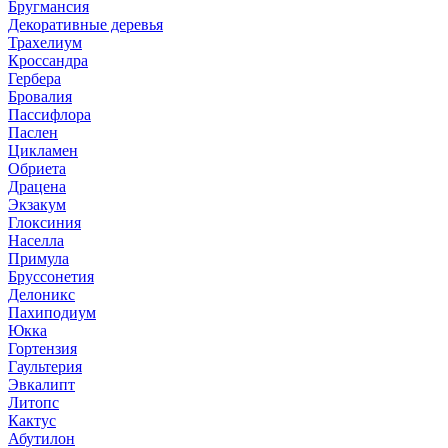
Бругмансия
Декоративные деревья
Трахелиум
Кроссандра
Гербера
Бровалия
Пассифлора
Паслен
Цикламен
Обриета
Драцена
Экзакум
Глоксиния
Населла
Примула
Бруссонетия
Делоникс
Пахиподиум
Юкка
Гортензия
Гаультерия
Эвкалипт
Литопс
Кактус
Абутилон