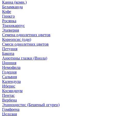
Канна (комн.)
Беламканда
Кофе
Гинкго
Росянка
Трахикарпус
Эхеверия
Семена однолетних цветов
Кореопсис (одн)
Смеси однолетних цветов
Петуния
Бакопа
Анютины глазки (Виола)
Цинния
Немофила
Годеция
Сальвия
Календула
Иберис
Космидиум
Пентас
Вербена
Эхиноцистис (Бешеный огурец)
Гомфрена
Целозия