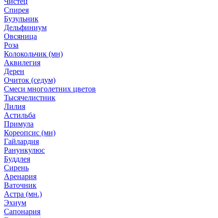
Чистец
Спирея
Бузульник
Дельфиниум
Овсяница
Роза
Колокольчик (мн)
Аквилегия
Дерен
Очиток (седум)
Смеси многолетних цветов
Тысячелистник
Лилия
Астильба
Примула
Кореопсис (мн)
Гайлардия
Ранункулюс
Буддлея
Сирень
Аренария
Ваточник
Астра (мн.)
Эхиум
Сапонария