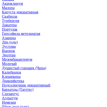
Акроклинум
Малопа
Капуста декоративная
Скабиоза
Тунбергия
Лаватера
Портулак
Гипсофила метельчатая
Азарина
Лён (одн)
Эустома
Вьюнок
Энотера
Мезембриантемум
Молочай
Душистый горошек (Чина)
Калибрахоа
Клещевина
Диморфотека
Подсолнечник декоративный
Бархатцы (Тагетес)
Схизантус
Агератум
Немезия
Шток-роза (одн)