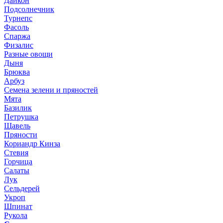
Дайкон
Подсолнечник
Турнепс
Фасоль
Спаржа
Физалис
Разные овощи
Дыня
Брюква
Арбуз
Семена зелени и пряностей
Мята
Базилик
Петрушка
Щавель
Пряности
Кориандр Кинза
Стевия
Горчица
Салаты
Лук
Сельдерей
Укроп
Шпинат
Рукола