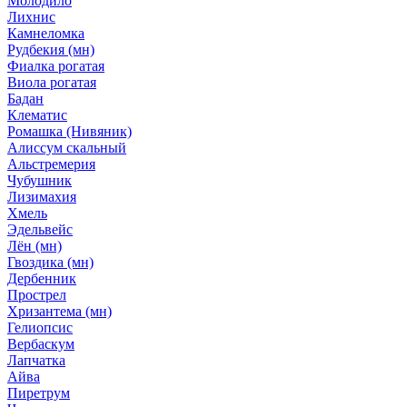
Молодило
Лихнис
Камнеломка
Рудбекия (мн)
Фиалка рогатая
Виола рогатая
Бадан
Клематис
Ромашка (Нивяник)
Алиссум скальный
Альстремерия
Чубушник
Лизимахия
Хмель
Эдельвейс
Лён (мн)
Гвоздика (мн)
Дербенник
Прострел
Хризантема (мн)
Гелиопсис
Вербаскум
Лапчатка
Айва
Пиретрум