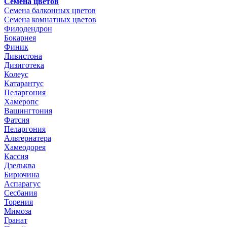
Семена цветов
Семена балконных цветов
Семена комнатных цветов
Филодендрон
Бокарнея
Финик
Ливистона
Дизиготека
Колеус
Катарантус
Пеларгония
Хамеропс
Вашингтония
Фатсия
Пеларгония
Альтернатера
Хамеодорея
Кассия
Дзельква
Бирючина
Аспарагус
Сесбания
Торения
Мимоза
Гранат