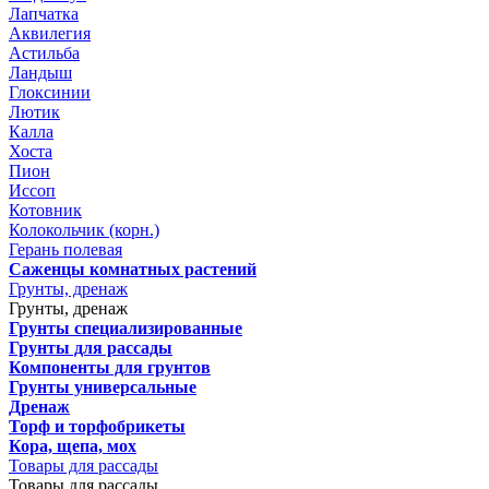
Лапчатка
Аквилегия
Астильба
Ландыш
Глоксинии
Лютик
Калла
Хоста
Пион
Иссоп
Котовник
Колокольчик (корн.)
Герань полевая
Саженцы комнатных растений
Грунты, дренаж
Грунты, дренаж
Грунты специализированные
Грунты для рассады
Компоненты для грунтов
Грунты универсальные
Дренаж
Торф и торфобрикеты
Кора, щепа, мох
Товары для рассады
Товары для рассады