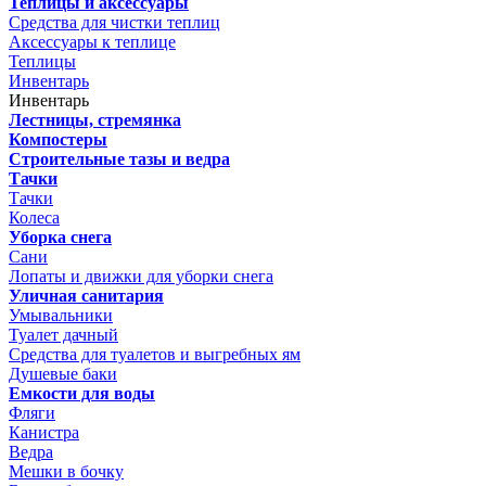
Теплицы и аксессуары
Средства для чистки теплиц
Аксессуары к теплице
Теплицы
Инвентарь
Инвентарь
Лестницы, стремянка
Компостеры
Строительные тазы и ведра
Тачки
Тачки
Колеса
Уборка снега
Сани
Лопаты и движки для уборки снега
Уличная санитария
Умывальники
Туалет дачный
Средства для туалетов и выгребных ям
Душевые баки
Емкости для воды
Фляги
Канистра
Ведра
Мешки в бочку