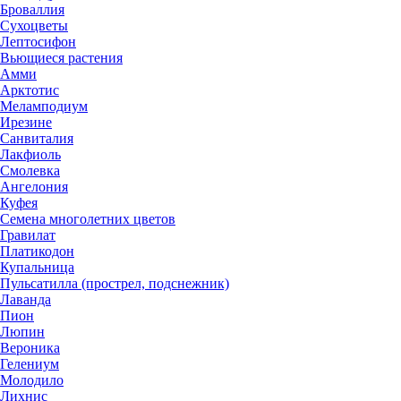
Броваллия
Сухоцветы
Лептосифон
Вьющиеся растения
Амми
Арктотис
Меламподиум
Ирезине
Санвиталия
Лакфиоль
Смолевка
Ангелония
Куфея
Семена многолетних цветов
Гравилат
Платикодон
Купальница
Пульсатилла (прострел, подснежник)
Лаванда
Пион
Люпин
Вероника
Гелениум
Молодило
Лихнис