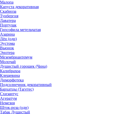
Малопа
Капуста декоративная
Скабиоза
Тунбергия
Лаватера
Портулак
Гипсофила метельчатая
Азарина
Лён (одн)
Эустома
Вьюнок
Энотера
Мезембриантемум
Молочай
Душистый горошек (Чина)
Калибрахоа
Клещевина
Диморфотека
Подсолнечник декоративный
Бархатцы (Тагетес)
Схизантус
Агератум
Немезия
Шток-роза (одн)
Табак Душистый