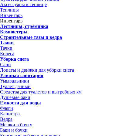
Аксессуары к теплице
Теплицы
Инвентарь
Инвентарь
Лестницы, стремянка
Компостеры
Строительные тазы и ведра
Тачки
Тачки
Колеса
Уборка снега
Сани
Лопаты и движки для уборки снега
Уличная санитария
Умывальники
Туалет дачный
Средства для туалетов и выгребных ям
Душевые баки
Емкости для воды
Фляги
Канистра
Ведра
Мешки в бочку
Баки и бочки
Кормовые добавки и поилки