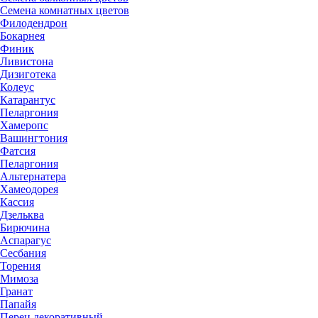
Семена комнатных цветов
Филодендрон
Бокарнея
Финик
Ливистона
Дизиготека
Колеус
Катарантус
Пеларгония
Хамеропс
Вашингтония
Фатсия
Пеларгония
Альтернатера
Хамеодорея
Кассия
Дзельква
Бирючина
Аспарагус
Сесбания
Торения
Мимоза
Гранат
Папайя
Перец декоративный