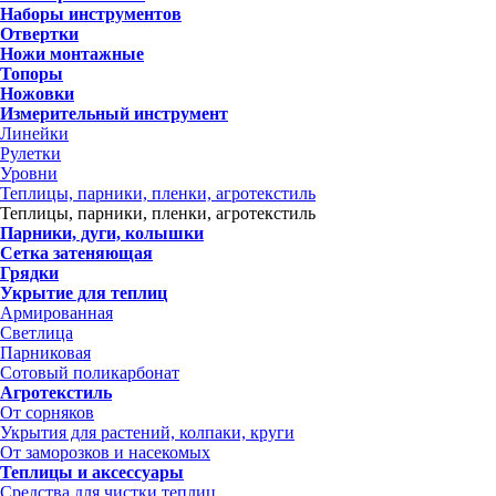
Наборы инструментов
Отвертки
Ножи монтажные
Топоры
Ножовки
Измерительный инструмент
Линейки
Рулетки
Уровни
Теплицы, парники, пленки, агротекстиль
Теплицы, парники, пленки, агротекстиль
Парники, дуги, колышки
Сетка затеняющая
Грядки
Укрытие для теплиц
Армированная
Светлица
Парниковая
Сотовый поликарбонат
Агротекстиль
От сорняков
Укрытия для растений, колпаки, круги
От заморозков и насекомых
Теплицы и аксессуары
Средства для чистки теплиц