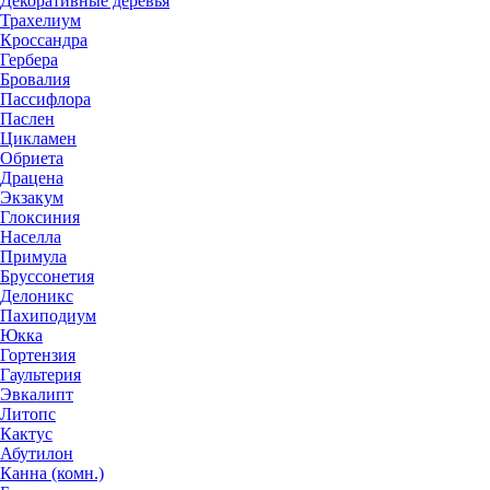
Декоративные деревья
Трахелиум
Кроссандра
Гербера
Бровалия
Пассифлора
Паслен
Цикламен
Обриета
Драцена
Экзакум
Глоксиния
Населла
Примула
Бруссонетия
Делоникс
Пахиподиум
Юкка
Гортензия
Гаультерия
Эвкалипт
Литопс
Кактус
Абутилон
Канна (комн.)