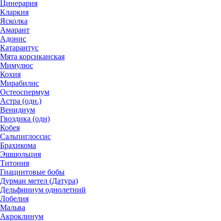
Цинерария
Кларкия
Ясколка
Амарант
Адонис
Катарантус
Мята корсиканская
Мимулюс
Кохия
Мирабилис
Остеоспермум
Астра (одн.)
Венидиум
Гвоздика (одн)
Кобея
Сальпиглоссис
Брахикома
Эшшольция
Титония
Гиацинтовые бобы
Дурман метел (Датура)
Дельфиниум однолетний
Лобелия
Мальва
Акроклинум