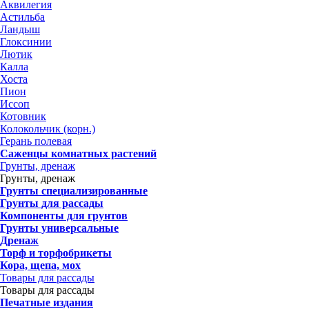
Аквилегия
Астильба
Ландыш
Глоксинии
Лютик
Калла
Хоста
Пион
Иссоп
Котовник
Колокольчик (корн.)
Герань полевая
Саженцы комнатных растений
Грунты, дренаж
Грунты, дренаж
Грунты специализированные
Грунты для рассады
Компоненты для грунтов
Грунты универсальные
Дренаж
Торф и торфобрикеты
Кора, щепа, мох
Товары для рассады
Товары для рассады
Печатные издания