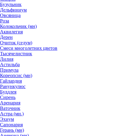
Бузульник
Дельфиниум
Овсяница
Роза
Колокольчик (мн)
Аквилегия
Дерен
Очиток (седум)
Смеси многолетних цветов
Тысячелистник
Лилия
Астильба
Примула
Кореопсис (мн)
Гайлардия
Ранункулюс
Буддлея
Сирень
Аренария
Ваточник
Астра (мн.)
Эхиум
Сапонария
Герань (мн)
Анемона (мн)