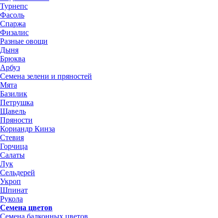
Турнепс
Фасоль
Спаржа
Физалис
Разные овощи
Дыня
Брюква
Арбуз
Семена зелени и пряностей
Мята
Базилик
Петрушка
Щавель
Пряности
Кориандр Кинза
Стевия
Горчица
Салаты
Лук
Сельдерей
Укроп
Шпинат
Рукола
Семена цветов
Семена балконных цветов