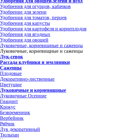
Удобрения для овощей,зелени и ягод
Удобрения для огурцов, кабачков
Удобрение для зелени
Удобрения для томатов, перцев
Удобрения для капусты
Удобрения для картофеля и корнеплодов
Удобрения для ягодных
Удобрения для овощей
Луковичные, корневищные и саженцы
Луковичные, корневищные и саженцы
Лук-севок
Рассада клубники и земляники
Саженцы
Плодовые
Декоративно-лиственные
Цветущие
Луковичные и корневищные
Луковичные Осенние
Гиацинт
Крокус
Безвременник
Вербейник
Рябчик
Лук декоративный
Тюльпан