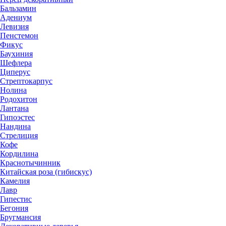
Бальзамин
Адениум
Левизия
Пенстемон
Фикус
Баухиния
Шефлера
Циперус
Стрептокарпус
Нолина
Родохитон
Лантана
Гипоэстес
Нандина
Стрелиция
Кофе
Кордилина
Краснотычинник
Китайская роза (гибискус)
Камелия
Лавр
Гипестис
Бегония
Бругмансия