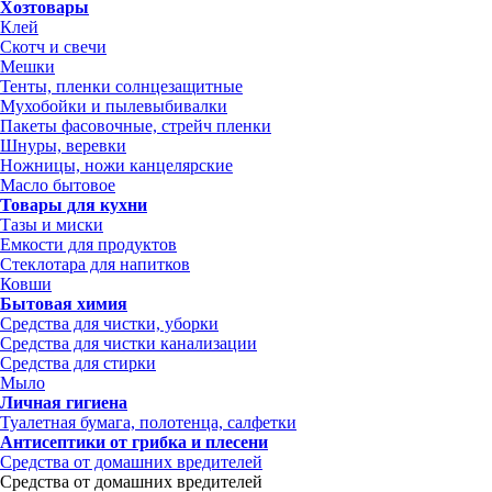
Хозтовары
Клей
Скотч и свечи
Мешки
Тенты, пленки солнцезащитные
Мухобойки и пылевыбивалки
Пакеты фасовочные, стрейч пленки
Шнуры, веревки
Ножницы, ножи канцелярские
Масло бытовое
Товары для кухни
Тазы и миски
Емкости для продуктов
Стеклотара для напитков
Ковши
Бытовая химия
Средства для чистки, уборки
Средства для чистки канализации
Средства для стирки
Мыло
Личная гигиена
Туалетная бумага, полотенца, салфетки
Антисептики от грибка и плесени
Средства от домашних вредителей
Средства от домашних вредителей