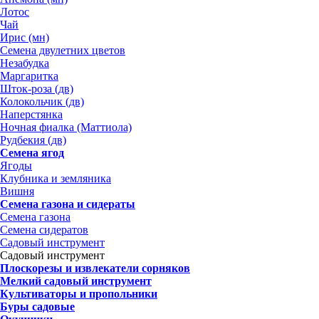
Лотос
Чай
Ирис (мн)
Семена двулетних цветов
Незабудка
Маргаритка
Шток-роза (дв)
Колокольчик (дв)
Наперстянка
Ночная фиалка (Маттиола)
Рудбекия (дв)
Семена ягод
Ягоды
Клубника и земляника
Вишня
Семена газона и сидераты
Семена газона
Семена сидератов
Садовый инструмент
Садовый инструмент
Плоскорезы и извлекатели сорняков
Мелкий садовый инструмент
Культиваторы и пропольники
Буры садовые