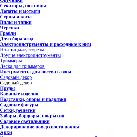
Окучники
Секаторы, ножницы
Лопаты и мотыги
Серпы и косы
Вилы и тяпки
Черенки
Грабли
Для сбора ягод
Электроинструменты и расходные к ним
Ножницы-кусторезы
Другие электроинструменты
Триммеры
Леска для триммеров
Инструменты для посева газона
Садовый декор
Садовый декор
Пруды
Кованые изделия
Подставки, опоры и подвязки
Садовые фигуры
Сетки, решетки
Заборы, бордюры, покрытия
Садовые светильники
Декорирование поверхности почвы
Арки