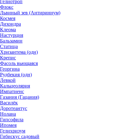
Гелиотроп
Флокс
Львиный зев (Антириннум)
Космея
Дихондра
Клеома
Настурция
Бальзамин
Статица
Хризантема (одн)
Крепис
Фасоль вьющаяся
Георгина
Рудбекия (одн)
Левкой
Кальцеолярия
Импатиенс
Газания (Гацания)
Василёк
Доротеантус
Нолана
Гипсофила
Ипомея
Гелихризум
Гибискус садовый