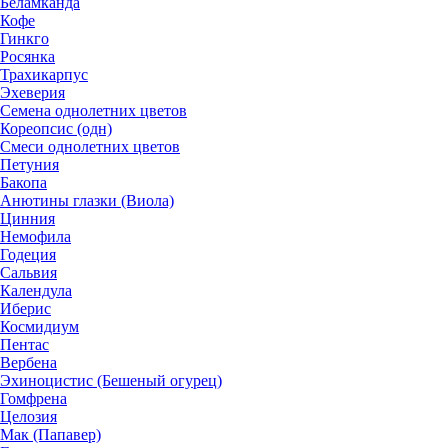
Беламканда
Кофе
Гинкго
Росянка
Трахикарпус
Эхеверия
Семена однолетних цветов
Кореопсис (одн)
Смеси однолетних цветов
Петуния
Бакопа
Анютины глазки (Виола)
Цинния
Немофила
Годеция
Сальвия
Календула
Иберис
Космидиум
Пентас
Вербена
Эхиноцистис (Бешеный огурец)
Гомфрена
Целозия
Мак (Папавер)