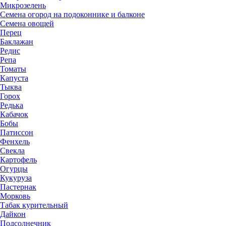
Микрозелень
Семена огород на подоконнике и балконе
Семена овощей
Перец
Баклажан
Редис
Репа
Томаты
Капуста
Тыква
Горох
Редька
Кабачок
Бобы
Патиссон
Фенхель
Свекла
Картофель
Огурцы
Кукуруза
Пастернак
Морковь
Табак курительный
Дайкон
Подсолнечник