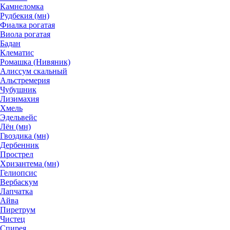
Камнеломка
Рудбекия (мн)
Фиалка рогатая
Виола рогатая
Бадан
Клематис
Ромашка (Нивяник)
Алиссум скальный
Альстремерия
Чубушник
Лизимахия
Хмель
Эдельвейс
Лён (мн)
Гвоздика (мн)
Дербенник
Прострел
Хризантема (мн)
Гелиопсис
Вербаскум
Лапчатка
Айва
Пиретрум
Чистец
Спирея