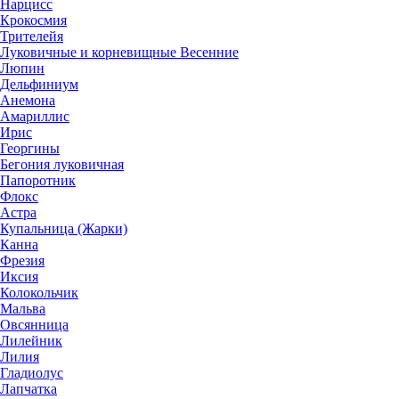
Нарцисс
Крокосмия
Трителейя
Луковичные и корневищные Весенние
Люпин
Дельфиниум
Анемона
Амариллис
Ирис
Георгины
Бегония луковичная
Папоротник
Флокс
Астра
Купальница (Жарки)
Канна
Фрезия
Иксия
Колокольчик
Мальва
Овсянница
Лилейник
Лилия
Гладиолус
Лапчатка